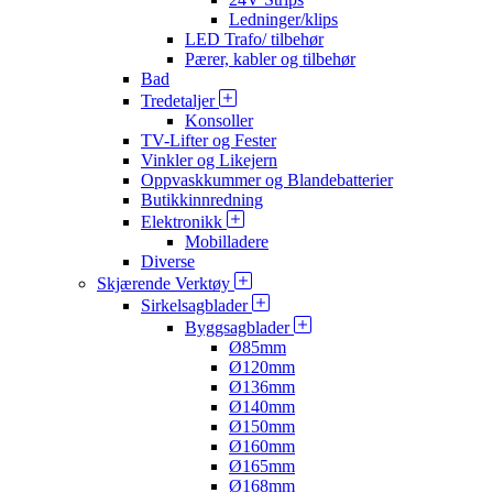
Ledninger/klips
LED Trafo/ tilbehør
Pærer, kabler og tilbehør
Bad
Tredetaljer
Konsoller
TV-Lifter og Fester
Vinkler og Likejern
Oppvaskkummer og Blandebatterier
Butikkinnredning
Elektronikk
Mobilladere
Diverse
Skjærende Verktøy
Sirkelsagblader
Byggsagblader
Ø85mm
Ø120mm
Ø136mm
Ø140mm
Ø150mm
Ø160mm
Ø165mm
Ø168mm