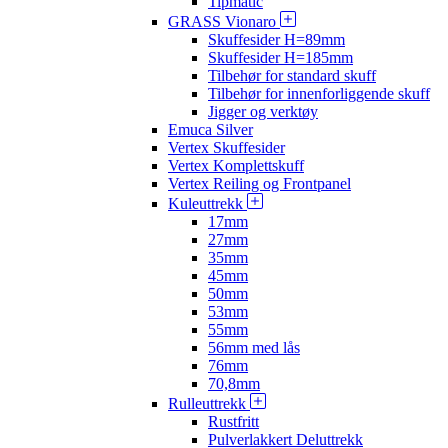
Tipmatic
GRASS Vionaro
Skuffesider H=89mm
Skuffesider H=185mm
Tilbehør for standard skuff
Tilbehør for innenforliggende skuff
Jigger og verktøy
Emuca Silver
Vertex Skuffesider
Vertex Komplettskuff
Vertex Reiling og Frontpanel
Kuleuttrekk
17mm
27mm
35mm
45mm
50mm
53mm
55mm
56mm med lås
76mm
70,8mm
Rulleuttrekk
Rustfritt
Pulverlakkert Deluttrekk