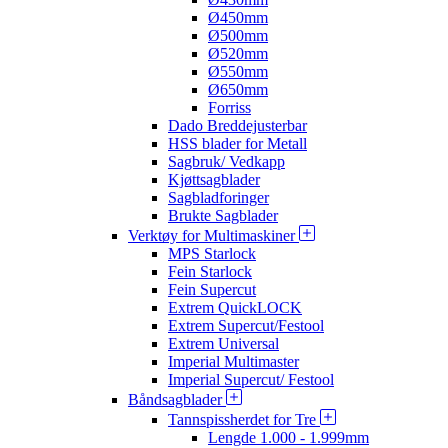
Ø450mm
Ø500mm
Ø520mm
Ø550mm
Ø650mm
Forriss
Dado Breddejusterbar
HSS blader for Metall
Sagbruk/ Vedkapp
Kjøttsagblader
Sagbladforinger
Brukte Sagblader
Verktøy for Multimaskiner
MPS Starlock
Fein Starlock
Fein Supercut
Extrem QuickLOCK
Extrem Supercut/Festool
Extrem Universal
Imperial Multimaster
Imperial Supercut/ Festool
Båndsagblader
Tannspissherdet for Tre
Lengde 1.000 - 1.999mm