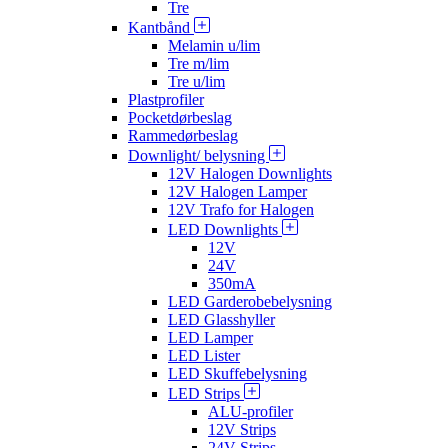
Tre
Kantbånd
Melamin u/lim
Tre m/lim
Tre u/lim
Plastprofiler
Pocketdørbeslag
Rammedørbeslag
Downlight/ belysning
12V Halogen Downlights
12V Halogen Lamper
12V Trafo for Halogen
LED Downlights
12V
24V
350mA
LED Garderobebelysning
LED Glasshyller
LED Lamper
LED Lister
LED Skuffebelysning
LED Strips
ALU-profiler
12V Strips
24V Strips