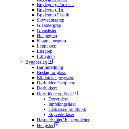
Bøylegrep, Porselen
Bøylegrep, Tre
Bøylegrep Plastik
Skyvedørsgrep
Glassdørgrep
Grepslister
Hengegrep
Kjøpmannsgrep
Leppegrep
Lærgrep
Løftegrep
Byggbeslag
Barinnredning
Beslag for glass
Bibliotekstigesystem
Dørholdere/ stoppere
Dørlukkere
Dørvridere og låser
Dørvridere
Innfellingslåser
Låskasser/ Sluttblikk
Skyvedørlåser
Hasper/Skåter/ Espagnoletter
Hengsler