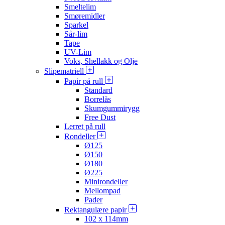
Smeltelim
Smøremidler
Sparkel
Sår-lim
Tape
UV-Lim
Voks, Shellakk og Olje
Slipematriell
Papir på rull
Standard
Borrelås
Skumgummirygg
Free Dust
Lerret på rull
Rondeller
Ø125
Ø150
Ø180
Ø225
Minirondeller
Mellompad
Pader
Rektangulære papir
102 x 114mm