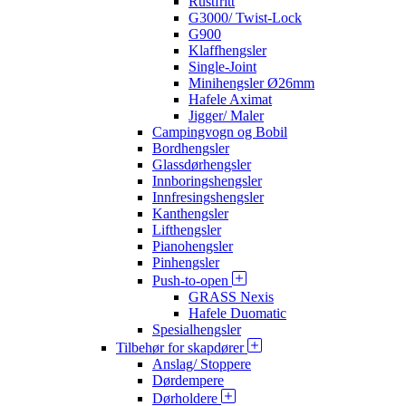
Rustfritt
G3000/ Twist-Lock
G900
Klaffhengsler
Single-Joint
Minihengsler Ø26mm
Hafele Aximat
Jigger/ Maler
Campingvogn og Bobil
Bordhengsler
Glassdørhengsler
Innboringshengsler
Innfresingshengsler
Kanthengsler
Lifthengsler
Pianohengsler
Pinhengsler
Push-to-open
GRASS Nexis
Hafele Duomatic
Spesialhengsler
Tilbehør for skapdører
Anslag/ Stoppere
Dørdempere
Dørholdere