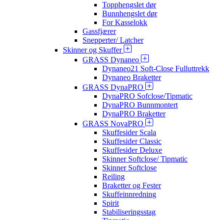
Topphengslet dør
Bunnhengslet dør
For Kasselokk
Gassfjærer
Snepperter/ Latcher
Skinner og Skuffer
GRASS Dynaneo
Dynaneo21 Soft-Close Fulluttrekk
Dynaneo Braketter
GRASS DynaPRO
DynaPRO Sofclose/Tipmatic
DynaPRO Bunnmontert
DynaPRO Braketter
GRASS NovaPRO
Skuffesider Scala
Skuffesider Classic
Skuffesider Deluxe
Skinner Softclose/ Tipmatic
Skinner Softclose
Reiling
Braketter og Fester
Skuffeinnredning
Spirit
Stabiliseringsstag