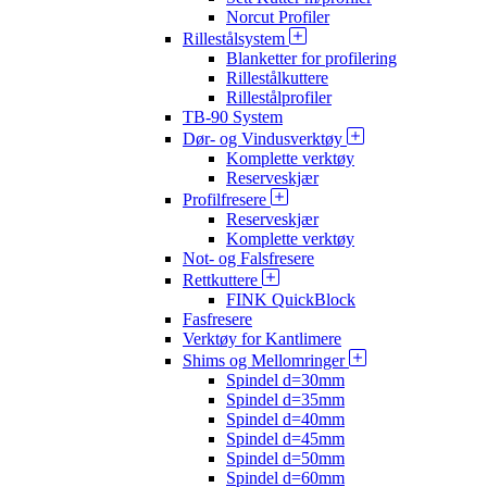
Norcut Profiler
Rillestålsystem
Blanketter for profilering
Rillestålkuttere
Rillestålprofiler
TB-90 System
Dør- og Vindusverktøy
Komplette verktøy
Reserveskjær
Profilfresere
Reserveskjær
Komplette verktøy
Not- og Falsfresere
Rettkuttere
FINK QuickBlock
Fasfresere
Verktøy for Kantlimere
Shims og Mellomringer
Spindel d=30mm
Spindel d=35mm
Spindel d=40mm
Spindel d=45mm
Spindel d=50mm
Spindel d=60mm