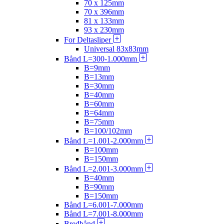
70 x 125mm
70 x 396mm
81 x 133mm
93 x 230mm
For Deltasliper
Universal 83x83mm
Bånd L=300-1.000mm
B=9mm
B=13mm
B=30mm
B=40mm
B=60mm
B=64mm
B=75mm
B=100/102mm
Bånd L=1.001-2.000mm
B=100mm
B=150mm
Bånd L=2.001-3.000mm
B=40mm
B=90mm
B=150mm
Bånd L=6.001-7.000mm
Bånd L=7.001-8.000mm
Bredbånd