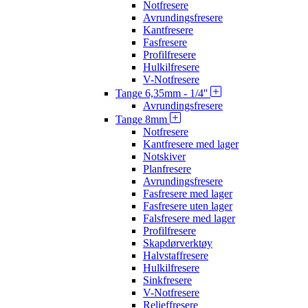
Notfresere
Avrundingsfresere
Kantfresere
Fasfresere
Profilfresere
Hulkilfresere
V-Notfresere
Tange 6,35mm - 1/4''
Avrundingsfresere
Tange 8mm
Notfresere
Kantfresere med lager
Notskiver
Planfresere
Avrundingsfresere
Fasfresere med lager
Fasfresere uten lager
Falsfresere med lager
Profilfresere
Skapdørverktøy
Halvstaffresere
Hulkilfresere
Sinkfresere
V-Notfresere
Relieffresere