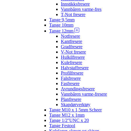
Innstikksfresere
Vannbåren varme-fres
T-Not fresere
Tange 9,5mm
Tange 10mm
Tange 12mm
Notfresere
Kantfresere
Gradfresere
V-Not fresere
Hulkilfresere
Kulefresere
Halvstaffresere
Profilfresere
Falsfresere
Fasfresere
Avrundingsfresere
Vannbåren varme-fresere
Planfresere
Skapdørverktøy
Tange M10 x 1,5mm Scheer
Tange M12 x 1mm
Tange 1/2''UNC x 20
Tange Festool
Kulelager, skruer og skiver