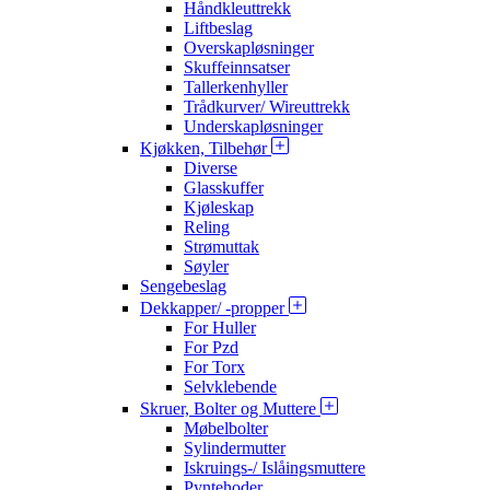
Håndkleuttrekk
Liftbeslag
Overskapløsninger
Skuffeinnsatser
Tallerkenhyller
Trådkurver/ Wireuttrekk
Underskapløsninger
Kjøkken, Tilbehør
Diverse
Glasskuffer
Kjøleskap
Reling
Strømuttak
Søyler
Sengebeslag
Dekkapper/ -propper
For Huller
For Pzd
For Torx
Selvklebende
Skruer, Bolter og Muttere
Møbelbolter
Sylindermutter
Iskruings-/ Islåingsmuttere
Pyntehoder