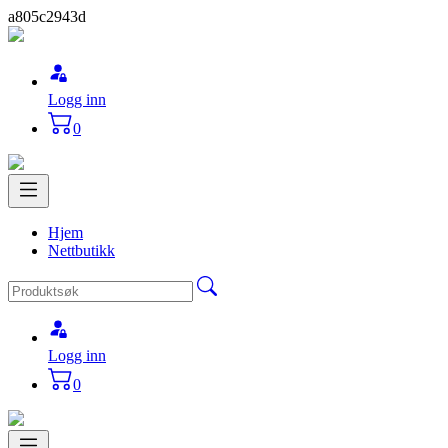
a805c2943d
Logg inn
0
Hjem
Nettbutikk
Logg inn
0