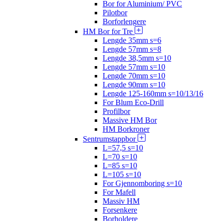
Bor for Aluminium/ PVC
Pilotbor
Borforlengere
HM Bor for Tre
Lengde 35mm s=6
Lengde 57mm s=8
Lengde 38,5mm s=10
Lengde 57mm s=10
Lengde 70mm s=10
Lengde 90mm s=10
Lengde 125-160mm s=10/13/16
For Blum Eco-Drill
Profilbor
Massive HM Bor
HM Borkroner
Sentrumstappbor
L=57,5 s=10
L=70 s=10
L=85 s=10
L=105 s=10
For Gjennomboring s=10
For Mafell
Massiv HM
Forsenkere
Borholdere