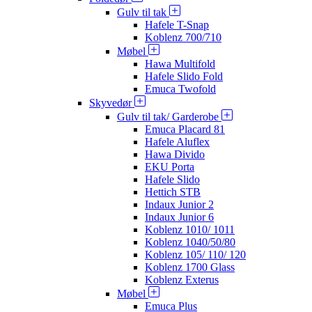
Gulv til tak
Hafele T-Snap
Koblenz 700/710
Møbel
Hawa Multifold
Hafele Slido Fold
Emuca Twofold
Skyvedør
Gulv til tak/ Garderobe
Emuca Placard 81
Hafele Aluflex
Hawa Divido
EKU Porta
Hafele Slido
Hettich STB
Indaux Junior 2
Indaux Junior 6
Koblenz 1010/ 1011
Koblenz 1040/50/80
Koblenz 105/ 110/ 120
Koblenz 1700 Glass
Koblenz Exterus
Møbel
Emuca Plus