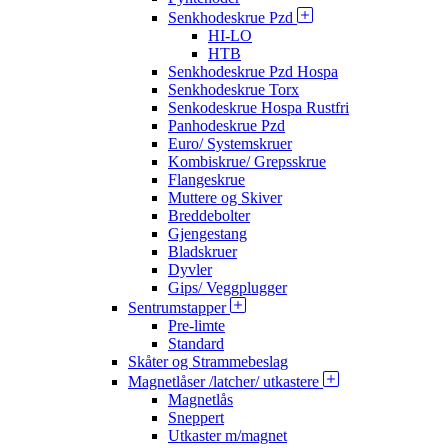
Senkhodeskrue Pzd
HI-LO
HTB
Senkhodeskrue Pzd Hospa
Senkhodeskrue Torx
Senkodeskrue Hospa Rustfri
Panhodeskrue Pzd
Euro/ Systemskruer
Kombiskrue/ Grepsskrue
Flangeskrue
Muttere og Skiver
Breddebolter
Gjengestang
Bladskruer
Dyvler
Gips/ Veggplugger
Sentrumstapper
Pre-limte
Standard
Skåter og Strammebeslag
Magnetlåser /latcher/ utkastere
Magnetlås
Sneppert
Utkaster m/magnet