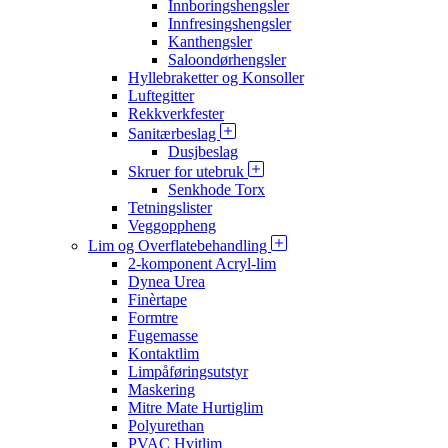
Innboringshengsler
Innfresingshengsler
Kanthengsler
Saloondørhengsler
Hyllebraketter og Konsoller
Luftegitter
Rekkverkfester
Sanitærbeslag
Dusjbeslag
Skruer for utebruk
Senkhode Torx
Tetningslister
Veggoppheng
Lim og Overflatebehandling
2-komponent Acryl-lim
Dynea Urea
Finèrtape
Formtre
Fugemasse
Kontaktlim
Limpåføringsutstyr
Maskering
Mitre Mate Hurtiglim
Polyurethan
PVAC Hvitlim