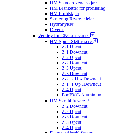
HM Standardvendeskjær
HM Blanketter for profilering
HM Profilskjær
Skruer og Reservedeler
Hydrohylser
Diverse
Verktøy for CNC-maskiner
HM Spiral Slettfresere
Z-1 Upcut
Z-1 Downcut
Z-2 Upcut
Z-2 Downcut
Z-3 Upcut
Z-3 Downcut
Z-2+2 Up-/Downcut
Z-1+1 Up-/Downcut
Z-4 Upcut
For PVC/ Aluminium
HM Skrubbfresere
Z-2 Downcut
Z-2 Upcut
Z-3 Downcut
Z-3 Upcut
Z-4 Upcut
Diamant Skrubbfresere