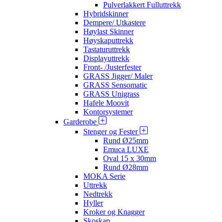
Pulverlakkert Fulluttrekk
Hybridskinner
Dempere/ Utkastere
Høylast Skinner
Høyskaputtrekk
Tastaturuttrekk
Displayuttrekk
Front- /Justerfester
GRASS Jigger/ Maler
GRASS Sensomatic
GRASS Unigrass
Hafele Moovit
Kontorsystemer
Garderobe
Stenger og Fester
Rund Ø25mm
Emuca LUXE
Oval 15 x 30mm
Rund Ø28mm
MOKA Serie
Uttrekk
Nedtrekk
Hyller
Kroker og Knagger
Skoskap