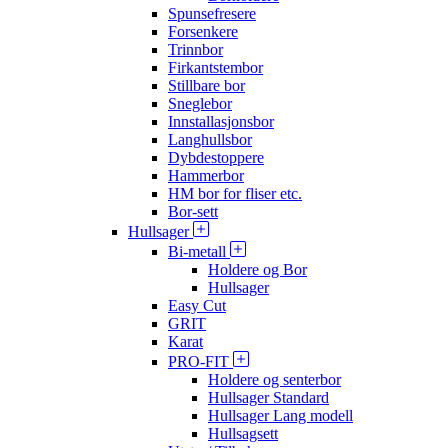
Spunsefresere
Forsenkere
Trinnbor
Firkantstembor
Stillbare bor
Sneglebor
Innstallasjonsbor
Langhullsbor
Dybdestoppere
Hammerbor
HM bor for fliser etc.
Bor-sett
Hullsager
Bi-metall
Holdere og Bor
Hullsager
Easy Cut
GRIT
Karat
PRO-FIT
Holdere og senterbor
Hullsager Standard
Hullsager Lang modell
Hullsagsett