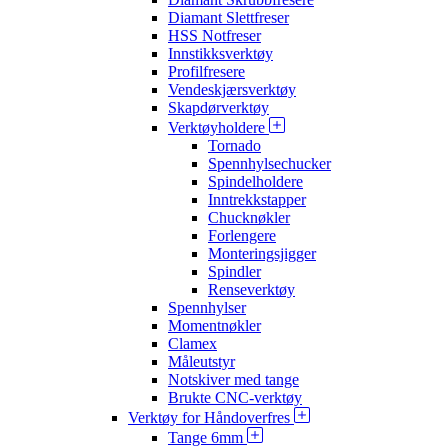
Diamant Slettfreser
HSS Notfreser
Innstikksverktøy
Profilfresere
Vendeskjærsverktøy
Skapdørverktøy
Verktøyholdere
Tornado
Spennhylsechucker
Spindelholdere
Inntrekkstapper
Chucknøkler
Forlengere
Monteringsjigger
Spindler
Renseverktøy
Spennhylser
Momentnøkler
Clamex
Måleutstyr
Notskiver med tange
Brukte CNC-verktøy
Verktøy for Håndoverfres
Tange 6mm