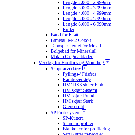
Lengde 2.000 - 2.999mm
Lengde 3.000 - 3.999mm
Lengde 4.000 - 4.999mm
Lengde 5.000 - 5.999mm
Lengde 6.000 - 6.999mm
Ruller
Bånd for Kjøtt
Bimetall M42 Cobolt
Tannspissherdet for Metall
Bølgebåd for Mineralull
Makita Originalblader
Verktøy for Bordfres og Moulding
Skapdørverktøy
Fyllings-/ Frisfres
Ramtreverktøy
HM/ HSS skjær Fink
HM skjær Sistemi
HM skjær Freud
HM skjær Stark
Grepsprofil
SP Profilsystem
SP-Kuttere
Standardprofiler
Blanketter for profilering
Sett Kutter m/profiler