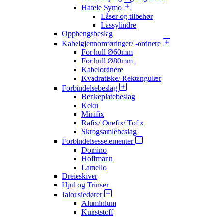
Hafele Symo
Låser og tilbehør
Låssylindre
Opphengsbeslag
Kabelgjennomføringer/ -ordnere
For hull Ø60mm
For hull Ø80mm
Kabelordnere
Kvadratiske/ Rektangulær
Forbindelsebeslag
Benkeplatebeslag
Keku
Minifix
Rafix/ Onefix/ Tofix
Skrogsamlebeslag
Forbindelsesselementer
Domino
Hoffmann
Lamello
Dreieskiver
Hjul og Trinser
Jalousiedører
Aluminium
Kunststoff