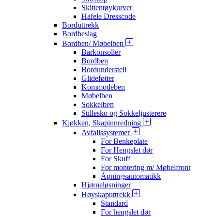
Skittentøykurver
Hafele Dresscode
Borduttrekk
Bordbeslag
Bordben/ Møbelben
Barkonsoller
Bordben
Bordunderstell
Glideføtter
Kommodeben
Møbelben
Sokkelben
Stillesko og Sokkeljusterere
Kjøkken, Skapinnredning
Avfallssystemer
For Benkeplate
For Hengslet dør
For Skuff
For montering m/ Møbelfront
Åpningsautomatikk
Hjørneløsninger
Høyskaputtrekk
Standard
For hengslet dør