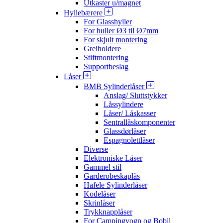
Utkaster u/magnet
Hyllebærere
For Glasshyller
For huller Ø3 til Ø7mm
For skjult montering
Greiholdere
Stiftmontering
Supportbeslag
Låser
BMB Sylinderlåser
Anslag/ Sluttstykker
Låssylindere
Låser/ Låskasser
Sentrallåskomponenter
Glassdørlåser
Espagnolettlåser
Diverse
Elektroniske Låser
Gammel stil
Garderobeskaplås
Hafele Sylinderlåser
Kodelåser
Skrinlåser
Trykknapplåser
For Campingvogn og Bobil