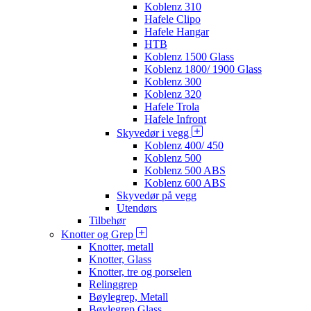
Koblenz 310
Hafele Clipo
Hafele Hangar
HTB
Koblenz 1500 Glass
Koblenz 1800/ 1900 Glass
Koblenz 300
Koblenz 320
Hafele Trola
Hafele Infront
Skyvedør i vegg
Koblenz 400/ 450
Koblenz 500
Koblenz 500 ABS
Koblenz 600 ABS
Skyvedør på vegg
Utendørs
Tilbehør
Knotter og Grep
Knotter, metall
Knotter, Glass
Knotter, tre og porselen
Relinggrep
Bøylegrep, Metall
Bøylegrep Glass