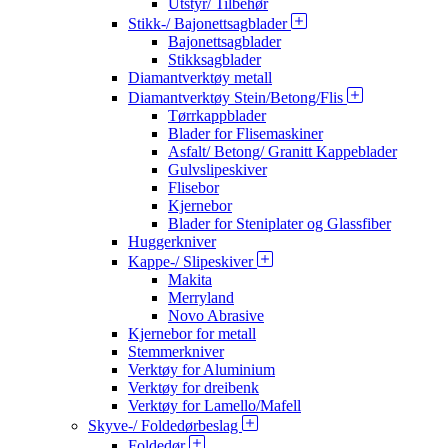
Utstyr/ Tilbehør
Stikk-/ Bajonettsagblader
Bajonettsagblader
Stikksagblader
Diamantverktøy metall
Diamantverktøy Stein/Betong/Flis
Tørrkappblader
Blader for Flisemaskiner
Asfalt/ Betong/ Granitt Kappeblader
Gulvslipeskiver
Flisebor
Kjernebor
Blader for Steniplater og Glassfiber
Huggerkniver
Kappe-/ Slipeskiver
Makita
Merryland
Novo Abrasive
Kjernebor for metall
Stemmerkniver
Verktøy for Aluminium
Verktøy for dreibenk
Verktøy for Lamello/Mafell
Skyve-/ Foldedørbeslag
Foldedør