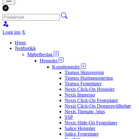
Logg inn
X
Hjem
Nettbutikk
Møbelbeslag
Hengsler
Kopphengsler
Tiomos Skruversjon
Tiomos Hurtigmontering
Tiomos Festeplater
Nexis Click-On Hengsler
Nexis Impresso
Nexis Click-On Festeplater
Nexis Click-On Dempere/tilbehør
Nexis Tipmatic /plus
SSP
Nexis Slide-On Festeplater
Salice Hengsler
Salice Festeplater