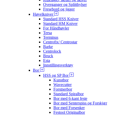
Overganger og Splitthylser
Fresebord og jigger
Høvelkniver
Standard HSS Kniver
Standard HM Kniver
For Håndhøvler
Tersa
Terminus
Centrofix/ Centrostar
Barke
Centrolock
Bruck
Esta
Innstillingsverktøy
Bor
HSS og SP Bor
Kunstbor
Wavecutter
Forstnerbor
Standard Spiralbor
Bor med 6-kant feste
Bor med Senterspiss og Forskjær
Bor med Forsenker
Festool Originalbor