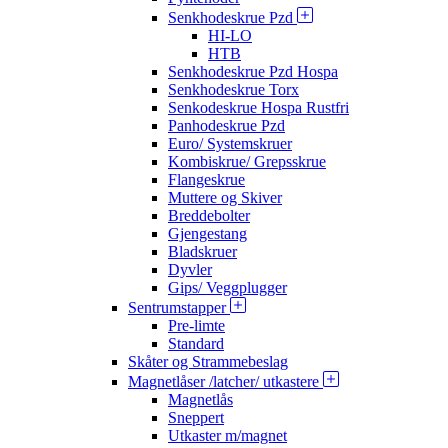
Senkhodeskrue Pzd
HI-LO
HTB
Senkhodeskrue Pzd Hospa
Senkhodeskrue Torx
Senkodeskrue Hospa Rustfri
Panhodeskrue Pzd
Euro/ Systemskruer
Kombiskrue/ Grepsskrue
Flangeskrue
Muttere og Skiver
Breddebolter
Gjengestang
Bladskruer
Dyvler
Gips/ Veggplugger
Sentrumstapper
Pre-limte
Standard
Skåter og Strammebeslag
Magnetlåser /latcher/ utkastere
Magnetlås
Sneppert
Utkaster m/magnet