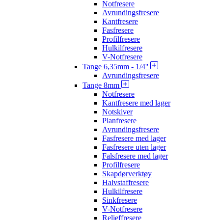
Notfresere
Avrundingsfresere
Kantfresere
Fasfresere
Profilfresere
Hulkilfresere
V-Notfresere
Tange 6,35mm - 1/4''
Avrundingsfresere
Tange 8mm
Notfresere
Kantfresere med lager
Notskiver
Planfresere
Avrundingsfresere
Fasfresere med lager
Fasfresere uten lager
Falsfresere med lager
Profilfresere
Skapdørverktøy
Halvstaffresere
Hulkilfresere
Sinkfresere
V-Notfresere
Relieffresere