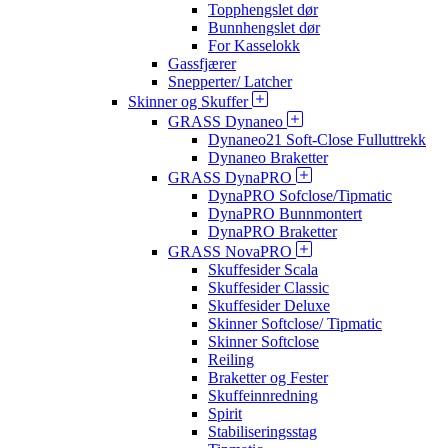
Topphengslet dør
Bunnhengslet dør
For Kasselokk
Gassfjærer
Snepperter/ Latcher
Skinner og Skuffer
GRASS Dynaneo
Dynaneo21 Soft-Close Fulluttrekk
Dynaneo Braketter
GRASS DynaPRO
DynaPRO Sofclose/Tipmatic
DynaPRO Bunnmontert
DynaPRO Braketter
GRASS NovaPRO
Skuffesider Scala
Skuffesider Classic
Skuffesider Deluxe
Skinner Softclose/ Tipmatic
Skinner Softclose
Reiling
Braketter og Fester
Skuffeinnredning
Spirit
Stabiliseringsstag