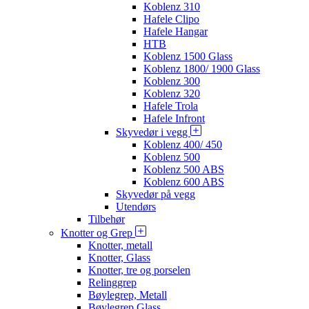
Koblenz 310
Hafele Clipo
Hafele Hangar
HTB
Koblenz 1500 Glass
Koblenz 1800/ 1900 Glass
Koblenz 300
Koblenz 320
Hafele Trola
Hafele Infront
Skyvedør i vegg
Koblenz 400/ 450
Koblenz 500
Koblenz 500 ABS
Koblenz 600 ABS
Skyvedør på vegg
Utendørs
Tilbehør
Knotter og Grep
Knotter, metall
Knotter, Glass
Knotter, tre og porselen
Relinggrep
Bøylegrep, Metall
Bøylegrep Glass