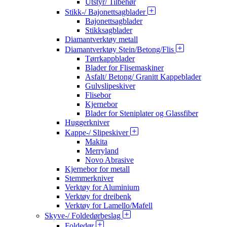
Utstyr/ Tilbehør
Stikk-/ Bajonettsagblader
Bajonettsagblader
Stikksagblader
Diamantverktøy metall
Diamantverktøy Stein/Betong/Flis
Tørrkappblader
Blader for Flisemaskiner
Asfalt/ Betong/ Granitt Kappeblader
Gulvslipeskiver
Flisebor
Kjernebor
Blader for Steniplater og Glassfiber
Huggerkniver
Kappe-/ Slipeskiver
Makita
Merryland
Novo Abrasive
Kjernebor for metall
Stemmerkniver
Verktøy for Aluminium
Verktøy for dreibenk
Verktøy for Lamello/Mafell
Skyve-/ Foldedørbeslag
Foldedør