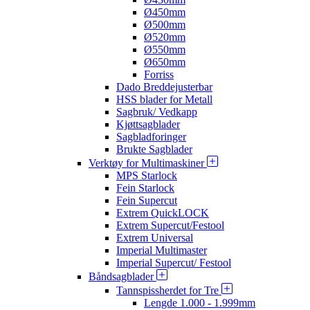
Ø450mm
Ø500mm
Ø520mm
Ø550mm
Ø650mm
Forriss
Dado Breddejusterbar
HSS blader for Metall
Sagbruk/ Vedkapp
Kjøttsagblader
Sagbladforinger
Brukte Sagblader
Verktøy for Multimaskiner
MPS Starlock
Fein Starlock
Fein Supercut
Extrem QuickLOCK
Extrem Supercut/Festool
Extrem Universal
Imperial Multimaster
Imperial Supercut/ Festool
Båndsagblader
Tannspissherdet for Tre
Lengde 1.000 - 1.999mm