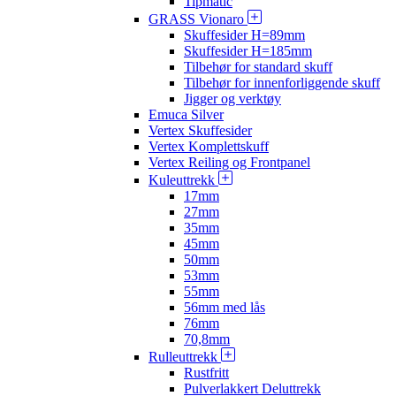
Tipmatic
GRASS Vionaro
Skuffesider H=89mm
Skuffesider H=185mm
Tilbehør for standard skuff
Tilbehør for innenforliggende skuff
Jigger og verktøy
Emuca Silver
Vertex Skuffesider
Vertex Komplettskuff
Vertex Reiling og Frontpanel
Kuleuttrekk
17mm
27mm
35mm
45mm
50mm
53mm
55mm
56mm med lås
76mm
70,8mm
Rulleuttrekk
Rustfritt
Pulverlakkert Deluttrekk