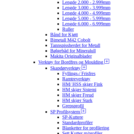
Lengde 2.000 - 2.999mm
Lengde 3.000 - 3.999mm
Lengde 4.000 - 4.999mm
Lengde 5.000 - 5.999mm
Lengde 6.000 - 6.999mm
Ruller
Bånd for Kjøtt
Bimetall M42 Cobolt
Tannspissherdet for Metall
Bølgebåd for Mineralull
Makita Originalblader
Verktøy for Bordfres og Moulding
Skapdørverktøy
Fyllings-/ Frisfres
Ramtreverktøy
HM/ HSS skjær Fink
HM skjær Sistemi
HM skjær Freud
HM skjær Stark
Grepsprofil
SP Profilsystem
SP-Kuttere
Standardprofiler
Blanketter for profilering
Sett Kutter m/profiler