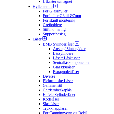
Utkaster u/magnet
Hyllebærere
For Glasshyller
For huller Ø3 til Ø7mm
For skjult montering
Greiholdere
Stiftmontering
Supportbeslag
Låser
BMB Sylinderlåser
Anslag/ Sluttstykker
Låssylindere
Låser/ Låskasser
Sentrallåskomponenter
Glassdørlåser
Espagnolettlåser
Diverse
Elektroniske Låser
Gammel stil
Garderobeskaplås
Hafele Sylinderlåser
Kodelåser
Skrinlåser
Trykknapplåser
For Campingvogn og Bobil