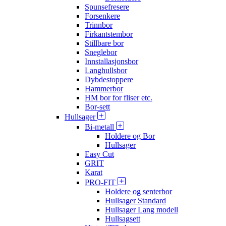
Spunsefresere
Forsenkere
Trinnbor
Firkantstembor
Stillbare bor
Sneglebor
Innstallasjonsbor
Langhullsbor
Dybdestoppere
Hammerbor
HM bor for fliser etc.
Bor-sett
Hullsager
Bi-metall
Holdere og Bor
Hullsager
Easy Cut
GRIT
Karat
PRO-FIT
Holdere og senterbor
Hullsager Standard
Hullsager Lang modell
Hullsagsett