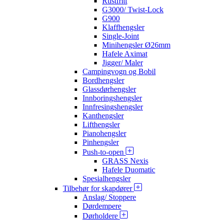
Rustfritt
G3000/ Twist-Lock
G900
Klaffhengsler
Single-Joint
Minihengsler Ø26mm
Hafele Aximat
Jigger/ Maler
Campingvogn og Bobil
Bordhengsler
Glassdørhengsler
Innboringshengsler
Innfresingshengsler
Kanthengsler
Lifthengsler
Pianohengsler
Pinhengsler
Push-to-open
GRASS Nexis
Hafele Duomatic
Spesialhengsler
Tilbehør for skapdører
Anslag/ Stoppere
Dørdempere
Dørholdere