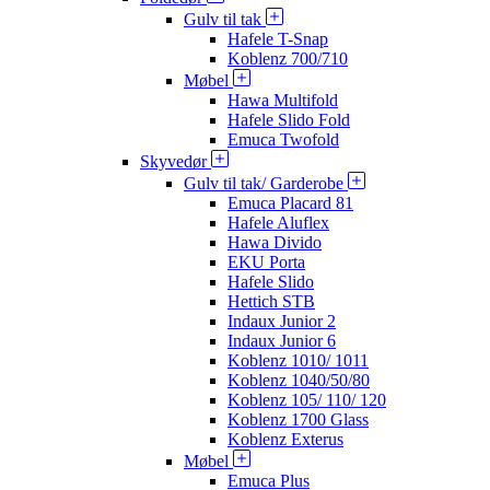
Gulv til tak
Hafele T-Snap
Koblenz 700/710
Møbel
Hawa Multifold
Hafele Slido Fold
Emuca Twofold
Skyvedør
Gulv til tak/ Garderobe
Emuca Placard 81
Hafele Aluflex
Hawa Divido
EKU Porta
Hafele Slido
Hettich STB
Indaux Junior 2
Indaux Junior 6
Koblenz 1010/ 1011
Koblenz 1040/50/80
Koblenz 105/ 110/ 120
Koblenz 1700 Glass
Koblenz Exterus
Møbel
Emuca Plus