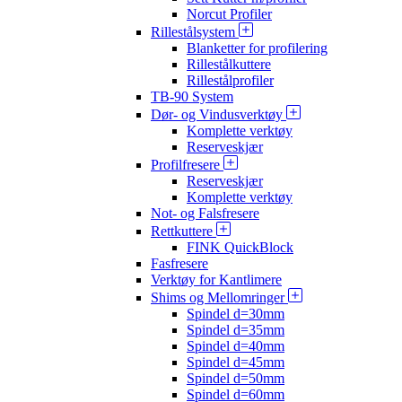
Norcut Profiler
Rillestålsystem
Blanketter for profilering
Rillestålkuttere
Rillestålprofiler
TB-90 System
Dør- og Vindusverktøy
Komplette verktøy
Reserveskjær
Profilfresere
Reserveskjær
Komplette verktøy
Not- og Falsfresere
Rettkuttere
FINK QuickBlock
Fasfresere
Verktøy for Kantlimere
Shims og Mellomringer
Spindel d=30mm
Spindel d=35mm
Spindel d=40mm
Spindel d=45mm
Spindel d=50mm
Spindel d=60mm