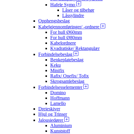
Hafele Symo
Låser og tilbehør
Låssylindre
Opphengsbeslag
Kabelgjennomføringer/ -ordnere
For hull Ø60mm
For hull Ø80mm
Kabelordnere
Kvadratiske/ Rektangulær
Forbindelsebeslag
Benkeplatebeslag
Keku
Minifix
Rafix/ Onefix/ Tofix
Skrogsamlebeslag
Forbindelsesselementer
Domino
Hoffmann
Lamello
Dreieskiver
Hjul og Trinser
Jalousiedører
Aluminium
Kunststoff