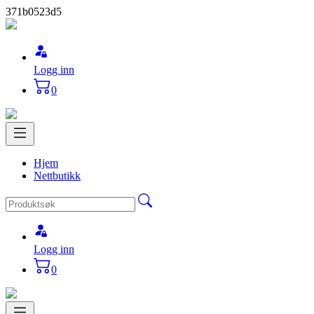
371b0523d5
Logg inn
0
Hjem
Nettbutikk
Logg inn
0