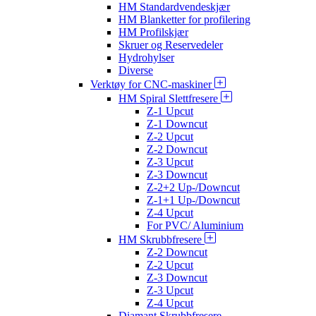
HM Standardvendeskjær
HM Blanketter for profilering
HM Profilskjær
Skruer og Reservedeler
Hydrohylser
Diverse
Verktøy for CNC-maskiner
HM Spiral Slettfresere
Z-1 Upcut
Z-1 Downcut
Z-2 Upcut
Z-2 Downcut
Z-3 Upcut
Z-3 Downcut
Z-2+2 Up-/Downcut
Z-1+1 Up-/Downcut
Z-4 Upcut
For PVC/ Aluminium
HM Skrubbfresere
Z-2 Downcut
Z-2 Upcut
Z-3 Downcut
Z-3 Upcut
Z-4 Upcut
Diamant Skrubbfresere