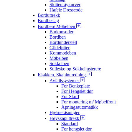
Skittentøykurver
Hafele Dresscode
Borduttrekk
Bordbeslag
Bordben/ Møbelben
Barkonsoller
Bordben
Bordunderstell
Glideføtter
Kommodeben
Møbelben
Sokkelben
Stillesko og Sokkeljusterere
Kjøkken, Skapinnredning
Avfallssystemer
For Benkeplate
For Hengslet dør
For Skuff
For montering m/ Møbelfront
Åpningsautomatikk
Hjørneløsninger
Høyskaputtrekk
Standard
For hengslet dør