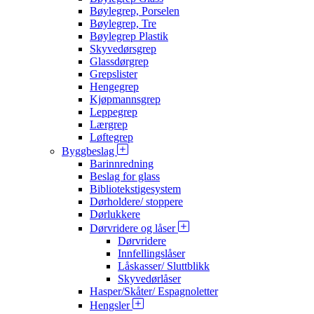
Bøylegrep, Porselen
Bøylegrep, Tre
Bøylegrep Plastik
Skyvedørsgrep
Glassdørgrep
Grepslister
Hengegrep
Kjøpmannsgrep
Leppegrep
Lærgrep
Løftegrep
Byggbeslag
Barinnredning
Beslag for glass
Bibliotekstigesystem
Dørholdere/ stoppere
Dørlukkere
Dørvridere og låser
Dørvridere
Innfellingslåser
Låskasser/ Sluttblikk
Skyvedørlåser
Hasper/Skåter/ Espagnoletter
Hengsler