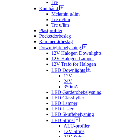
Tre
Kantbånd
Melamin u/lim
Tre m/lim
Tre u/lim
Plastprofiler
Pocketdørbeslag
Rammedørbeslag
Downlight/ belysning
12V Halogen Downlights
12V Halogen Lamper
12V Trafo for Halogen
LED Downlights
12V
24V
350mA
LED Garderobebelysning
LED Glasshyller
LED Lamper
LED Lister
LED Skuffebelysning
LED Strips
ALU-profiler
12V Strips
24V Strips