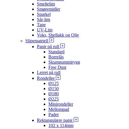
Smeltelim
Smøremidler
Sparkel
Sår-lim
Tape
UV-Lim
Voks, Shellakk og Olje
Slipematriell
Papir på rull
Standard
Borrelås
Skumgummirygg
Free Dust
Lerret på rull
Rondeller
Ø125
Ø150
Ø180
Ø225
Minirondeller
Mellompad
Pader
Rektangulære papir
102 x 114mm