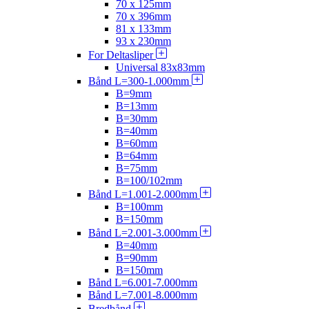
70 x 125mm
70 x 396mm
81 x 133mm
93 x 230mm
For Deltasliper
Universal 83x83mm
Bånd L=300-1.000mm
B=9mm
B=13mm
B=30mm
B=40mm
B=60mm
B=64mm
B=75mm
B=100/102mm
Bånd L=1.001-2.000mm
B=100mm
B=150mm
Bånd L=2.001-3.000mm
B=40mm
B=90mm
B=150mm
Bånd L=6.001-7.000mm
Bånd L=7.001-8.000mm
Bredbånd