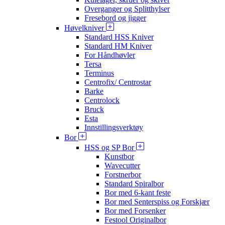
Overganger og Splitthylser
Fresebord og jigger
Høvelkniver
Standard HSS Kniver
Standard HM Kniver
For Håndhøvler
Tersa
Terminus
Centrofix/ Centrostar
Barke
Centrolock
Bruck
Esta
Innstillingsverktøy
Bor
HSS og SP Bor
Kunstbor
Wavecutter
Forstnerbor
Standard Spiralbor
Bor med 6-kant feste
Bor med Senterspiss og Forskjær
Bor med Forsenker
Festool Originalbor