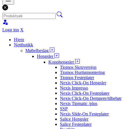
Logg inn
X
Hjem
Nettbutikk
Møbelbeslag
Hengsler
Kopphengsler
Tiomos Skruversjon
Tiomos Hurtigmontering
Tiomos Festeplater
Nexis Click-On Hengsler
Nexis Impresso
Nexis Click-On Festeplater
Nexis Click-On Dempere/tilbehør
Nexis Tipmatic /plus
SSP
Nexis Slide-On Festeplater
Salice Hengsler
Salice Festeplater