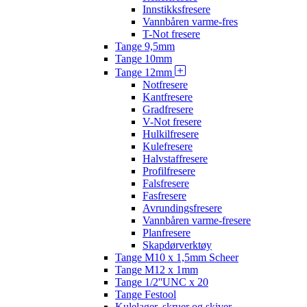
Innstikksfresere
Vannbåren varme-fres
T-Not fresere
Tange 9,5mm
Tange 10mm
Tange 12mm
Notfresere
Kantfresere
Gradfresere
V-Not fresere
Hulkilfresere
Kulefresere
Halvstaffresere
Profilfresere
Falsfresere
Fasfresere
Avrundingsfresere
Vannbåren varme-fresere
Planfresere
Skapdørverktøy
Tange M10 x 1,5mm Scheer
Tange M12 x 1mm
Tange 1/2''UNC x 20
Tange Festool
Kulelager, skruer og skiver