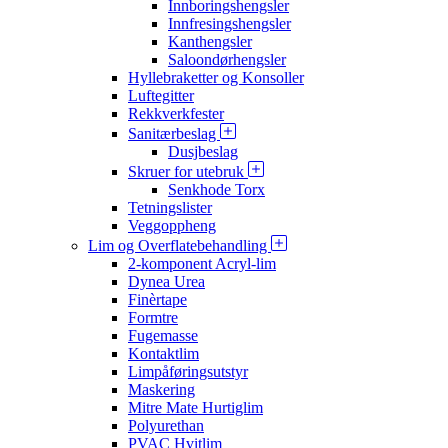
Innboringshengsler
Innfresingshengsler
Kanthengsler
Saloondørhengsler
Hyllebraketter og Konsoller
Luftegitter
Rekkverkfester
Sanitærbeslag
Dusjbeslag
Skruer for utebruk
Senkhode Torx
Tetningslister
Veggoppheng
Lim og Overflatebehandling
2-komponent Acryl-lim
Dynea Urea
Finèrtape
Formtre
Fugemasse
Kontaktlim
Limpåføringsutstyr
Maskering
Mitre Mate Hurtiglim
Polyurethan
PVAC Hvitlim