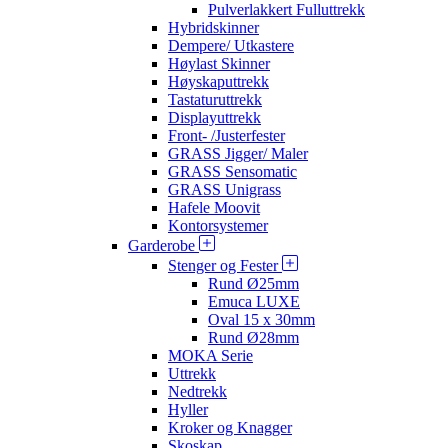
Pulverlakkert Fulluttrekk
Hybridskinner
Dempere/ Utkastere
Høylast Skinner
Høyskaputtrekk
Tastaturuttrekk
Displayuttrekk
Front- /Justerfester
GRASS Jigger/ Maler
GRASS Sensomatic
GRASS Unigrass
Hafele Moovit
Kontorsystemer
Garderobe
Stenger og Fester
Rund Ø25mm
Emuca LUXE
Oval 15 x 30mm
Rund Ø28mm
MOKA Serie
Uttrekk
Nedtrekk
Hyller
Kroker og Knagger
Skoskap