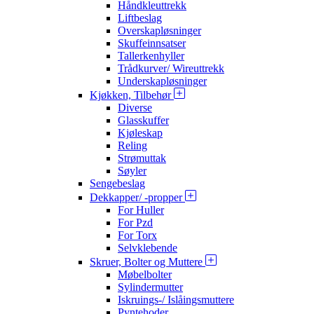
Håndkleuttrekk
Liftbeslag
Overskapløsninger
Skuffeinnsatser
Tallerkenhyller
Trådkurver/ Wireuttrekk
Underskapløsninger
Kjøkken, Tilbehør
Diverse
Glasskuffer
Kjøleskap
Reling
Strømuttak
Søyler
Sengebeslag
Dekkapper/ -propper
For Huller
For Pzd
For Torx
Selvklebende
Skruer, Bolter og Muttere
Møbelbolter
Sylindermutter
Iskruings-/ Islåingsmuttere
Pyntehoder