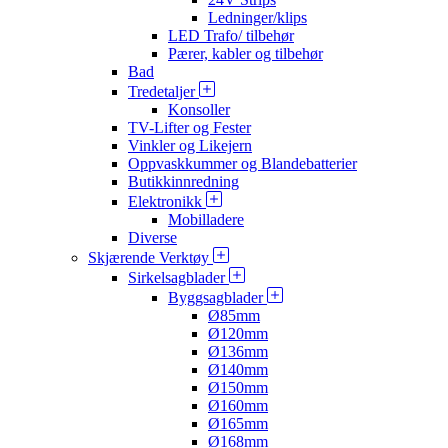
Ledninger/klips
LED Trafo/ tilbehør
Pærer, kabler og tilbehør
Bad
Tredetaljer
Konsoller
TV-Lifter og Fester
Vinkler og Likejern
Oppvaskkummer og Blandebatterier
Butikkinnredning
Elektronikk
Mobilladere
Diverse
Skjærende Verktøy
Sirkelsagblader
Byggsagblader
Ø85mm
Ø120mm
Ø136mm
Ø140mm
Ø150mm
Ø160mm
Ø165mm
Ø168mm