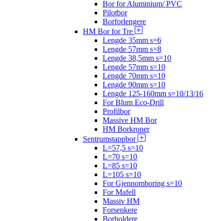
Bor for Aluminium/ PVC
Pilotbor
Borforlengere
HM Bor for Tre
Lengde 35mm s=6
Lengde 57mm s=8
Lengde 38,5mm s=10
Lengde 57mm s=10
Lengde 70mm s=10
Lengde 90mm s=10
Lengde 125-160mm s=10/13/16
For Blum Eco-Drill
Profilbor
Massive HM Bor
HM Borkroner
Sentrumstappbor
L=57,5 s=10
L=70 s=10
L=85 s=10
L=105 s=10
For Gjennomboring s=10
For Mafell
Massiv HM
Forsenkere
Borholdere