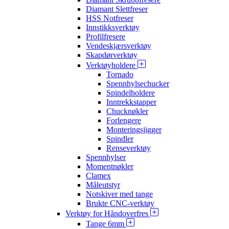
Diamant Slettfreser
HSS Notfreser
Innstikksverktøy
Profilfresere
Vendeskjærsverktøy
Skapdørverktøy
Verktøyholdere
Tornado
Spennhylsechucker
Spindelholdere
Inntrekkstapper
Chucknøkler
Forlengere
Monteringsjigger
Spindler
Renseverktøy
Spennhylser
Momentnøkler
Clamex
Måleutstyr
Notskiver med tange
Brukte CNC-verktøy
Verktøy for Håndoverfres
Tange 6mm