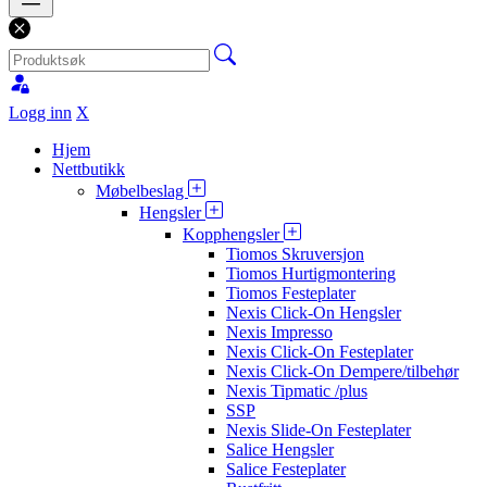
Logg inn
X
Hjem
Nettbutikk
Møbelbeslag
Hengsler
Kopphengsler
Tiomos Skruversjon
Tiomos Hurtigmontering
Tiomos Festeplater
Nexis Click-On Hengsler
Nexis Impresso
Nexis Click-On Festeplater
Nexis Click-On Dempere/tilbehør
Nexis Tipmatic /plus
SSP
Nexis Slide-On Festeplater
Salice Hengsler
Salice Festeplater