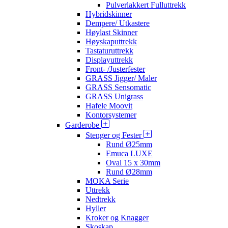
Pulverlakkert Fulluttrekk
Hybridskinner
Dempere/ Utkastere
Høylast Skinner
Høyskaputtrekk
Tastaturuttrekk
Displayuttrekk
Front- /Justerfester
GRASS Jigger/ Maler
GRASS Sensomatic
GRASS Unigrass
Hafele Moovit
Kontorsystemer
Garderobe
Stenger og Fester
Rund Ø25mm
Emuca LUXE
Oval 15 x 30mm
Rund Ø28mm
MOKA Serie
Uttrekk
Nedtrekk
Hyller
Kroker og Knagger
Skoskap