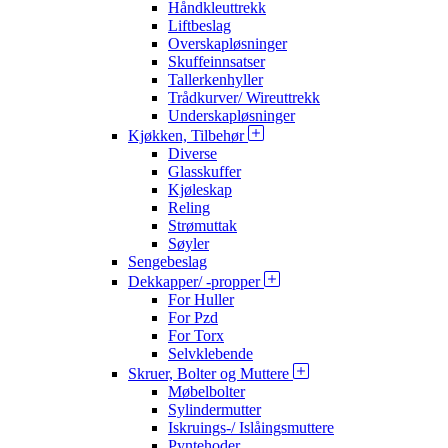
Håndkleuttrekk
Liftbeslag
Overskapløsninger
Skuffeinnsatser
Tallerkenhyller
Trådkurver/ Wireuttrekk
Underskapløsninger
Kjøkken, Tilbehør
Diverse
Glasskuffer
Kjøleskap
Reling
Strømuttak
Søyler
Sengebeslag
Dekkapper/ -propper
For Huller
For Pzd
For Torx
Selvklebende
Skruer, Bolter og Muttere
Møbelbolter
Sylindermutter
Iskruings-/ Islåingsmuttere
Pyntehoder