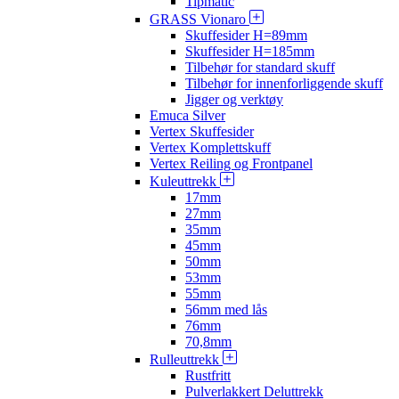
Tipmatic
GRASS Vionaro
Skuffesider H=89mm
Skuffesider H=185mm
Tilbehør for standard skuff
Tilbehør for innenforliggende skuff
Jigger og verktøy
Emuca Silver
Vertex Skuffesider
Vertex Komplettskuff
Vertex Reiling og Frontpanel
Kuleuttrekk
17mm
27mm
35mm
45mm
50mm
53mm
55mm
56mm med lås
76mm
70,8mm
Rulleuttrekk
Rustfritt
Pulverlakkert Deluttrekk