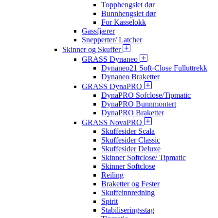
Topphengslet dør
Bunnhengslet dør
For Kasselokk
Gassfjærer
Snepperter/ Latcher
Skinner og Skuffer
GRASS Dynaneo
Dynaneo21 Soft-Close Fulluttrekk
Dynaneo Braketter
GRASS DynaPRO
DynaPRO Sofclose/Tipmatic
DynaPRO Bunnmontert
DynaPRO Braketter
GRASS NovaPRO
Skuffesider Scala
Skuffesider Classic
Skuffesider Deluxe
Skinner Softclose/ Tipmatic
Skinner Softclose
Reiling
Braketter og Fester
Skuffeinnredning
Spirit
Stabiliseringsstag