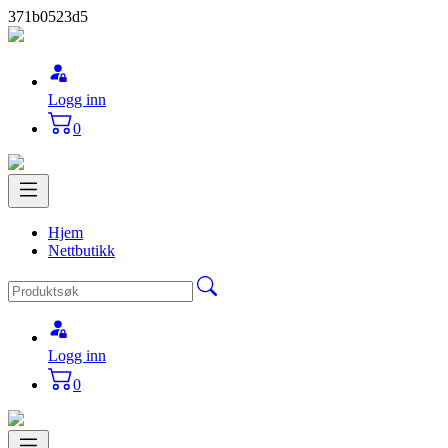
371b0523d5
Logg inn
0
Hjem
Nettbutikk
Logg inn
0