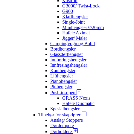
Rustfritt
G3000/ Twist-Lock
G900
Klaffhengsler
Single-Joint
Minihengsler Ø26mm
Hafele Aximat
Jigger/ Maler
Campingvogn og Bobil
Bordhengsler
Glassdørhengsler
Innboringshengsler
Innfresingshengsler
Kanthengsler
Lifthengsler
Pianohengsler
Pinhengsler
Push-to-open
GRASS Nexis
Hafele Duomatic
Spesialhengsler
Tilbehør for skapdører
Anslag/ Stoppere
Dørdempere
Dørholdere