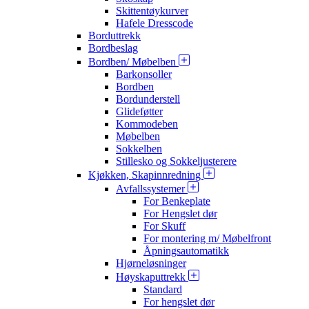
Skittentøykurver
Hafele Dresscode
Borduttrekk
Bordbeslag
Bordben/ Møbelben
Barkonsoller
Bordben
Bordunderstell
Glideføtter
Kommodeben
Møbelben
Sokkelben
Stillesko og Sokkeljusterere
Kjøkken, Skapinnredning
Avfallssystemer
For Benkeplate
For Hengslet dør
For Skuff
For montering m/ Møbelfront
Åpningsautomatikk
Hjørneløsninger
Høyskaputtrekk
Standard
For hengslet dør