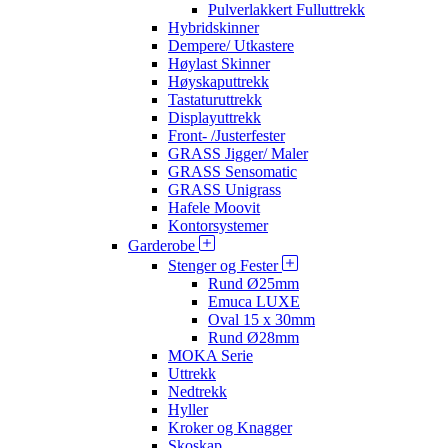
Pulverlakkert Fulluttrekk
Hybridskinner
Dempere/ Utkastere
Høylast Skinner
Høyskaputtrekk
Tastaturuttrekk
Displayuttrekk
Front- /Justerfester
GRASS Jigger/ Maler
GRASS Sensomatic
GRASS Unigrass
Hafele Moovit
Kontorsystemer
Garderobe
Stenger og Fester
Rund Ø25mm
Emuca LUXE
Oval 15 x 30mm
Rund Ø28mm
MOKA Serie
Uttrekk
Nedtrekk
Hyller
Kroker og Knagger
Skoskap