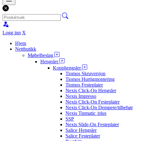
Logg inn
X
Hjem
Nettbutikk
Møbelbeslag
Hengsler
Kopphengsler
Tiomos Skruversjon
Tiomos Hurtigmontering
Tiomos Festeplater
Nexis Click-On Hengsler
Nexis Impresso
Nexis Click-On Festeplater
Nexis Click-On Dempere/tilbehør
Nexis Tipmatic /plus
SSP
Nexis Slide-On Festeplater
Salice Hengsler
Salice Festeplater