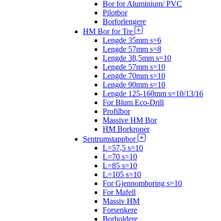
Bor for Aluminium/ PVC
Pilotbor
Borforlengere
HM Bor for Tre
Lengde 35mm s=6
Lengde 57mm s=8
Lengde 38,5mm s=10
Lengde 57mm s=10
Lengde 70mm s=10
Lengde 90mm s=10
Lengde 125-160mm s=10/13/16
For Blum Eco-Drill
Profilbor
Massive HM Bor
HM Borkroner
Sentrumstappbor
L=57,5 s=10
L=70 s=10
L=85 s=10
L=105 s=10
For Gjennomboring s=10
For Mafell
Massiv HM
Forsenkere
Borholdere