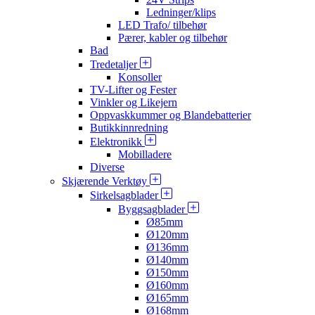
Ledninger/klips
LED Trafo/ tilbehør
Pærer, kabler og tilbehør
Bad
Tredetaljer
Konsoller
TV-Lifter og Fester
Vinkler og Likejern
Oppvaskkummer og Blandebatterier
Butikkinnredning
Elektronikk
Mobilladere
Diverse
Skjærende Verktøy
Sirkelsagblader
Byggsagblader
Ø85mm
Ø120mm
Ø136mm
Ø140mm
Ø150mm
Ø160mm
Ø165mm
Ø168mm