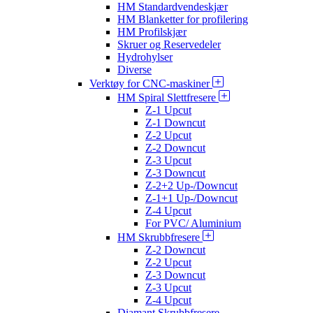
HM Standardvendeskjær
HM Blanketter for profilering
HM Profilskjær
Skruer og Reservedeler
Hydrohylser
Diverse
Verktøy for CNC-maskiner
HM Spiral Slettfresere
Z-1 Upcut
Z-1 Downcut
Z-2 Upcut
Z-2 Downcut
Z-3 Upcut
Z-3 Downcut
Z-2+2 Up-/Downcut
Z-1+1 Up-/Downcut
Z-4 Upcut
For PVC/ Aluminium
HM Skrubbfresere
Z-2 Downcut
Z-2 Upcut
Z-3 Downcut
Z-3 Upcut
Z-4 Upcut
Diamant Skrubbfresere