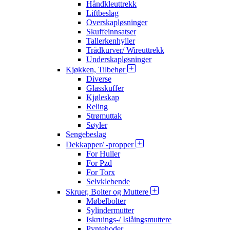
Håndkleuttrekk
Liftbeslag
Overskapløsninger
Skuffeinnsatser
Tallerkenhyller
Trådkurver/ Wireuttrekk
Underskapløsninger
Kjøkken, Tilbehør
Diverse
Glasskuffer
Kjøleskap
Reling
Strømuttak
Søyler
Sengebeslag
Dekkapper/ -propper
For Huller
For Pzd
For Torx
Selvklebende
Skruer, Bolter og Muttere
Møbelbolter
Sylindermutter
Iskruings-/ Islåingsmuttere
Pyntehoder