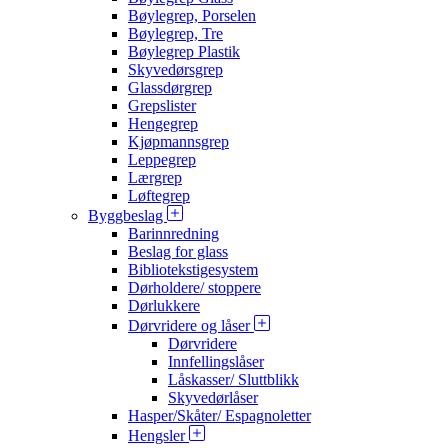
Bøylegrep, Porselen
Bøylegrep, Tre
Bøylegrep Plastik
Skyvedørsgrep
Glassdørgrep
Grepslister
Hengegrep
Kjøpmannsgrep
Leppegrep
Lærgrep
Løftegrep
Byggbeslag
Barinnredning
Beslag for glass
Bibliotekstigesystem
Dørholdere/ stoppere
Dørlukkere
Dørvridere og låser
Dørvridere
Innfellingslåser
Låskasser/ Sluttblikk
Skyvedørlåser
Hasper/Skåter/ Espagnoletter
Hengsler