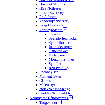
Diamant Slettfreser
HSS Notfreser
Innstikksverktøy
Profilfresere
Vendeskjærsverktøy
Skapdørverktøy
Verktøyholdere
Tornado
Spennhylsechucker
Spindelholdere
Inntrekkstapper
Chucknøkler
Forlengere
Monteringsjigger
Spindler
Renseverktøy
Spennhylser
Momentnøkler
Clamex
Måleutstyr
Notskiver med tange
Brukte CNC-verktøy
Verktøy for Håndoverfres
Tange 6mm