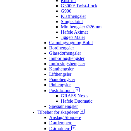
Rustfritt
G3000/ Twist-Lock
G900
Klaffhengsler
Single-Joint
Minihengsler Ø26mm
Hafele Aximat
Jigger/ Maler
Campingvogn og Bobil
Bordhengsler
Glassdørhengsler
Innboringshengsler
Innfresingshengsler
Kanthengsler
Lifthengsler
Pianohengsler
Pinhengsler
Push-to-open
GRASS Nexis
Hafele Duomatic
Spesialhengsler
Tilbehør for skapdører
Anslag/ Stoppere
Dørdempere
Dørholdere