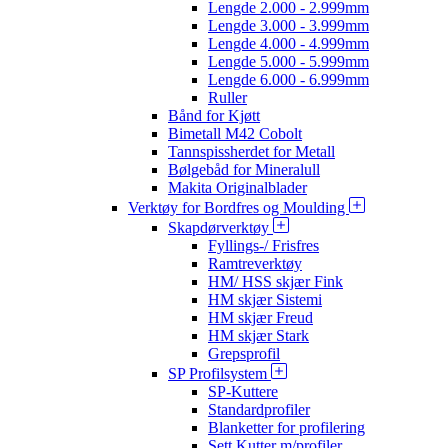
Lengde 2.000 - 2.999mm
Lengde 3.000 - 3.999mm
Lengde 4.000 - 4.999mm
Lengde 5.000 - 5.999mm
Lengde 6.000 - 6.999mm
Ruller
Bånd for Kjøtt
Bimetall M42 Cobolt
Tannspissherdet for Metall
Bølgebåd for Mineralull
Makita Originalblader
Verktøy for Bordfres og Moulding
Skapdørverktøy
Fyllings-/ Frisfres
Ramtreverktøy
HM/ HSS skjær Fink
HM skjær Sistemi
HM skjær Freud
HM skjær Stark
Grepsprofil
SP Profilsystem
SP-Kuttere
Standardprofiler
Blanketter for profilering
Sett Kutter m/profiler