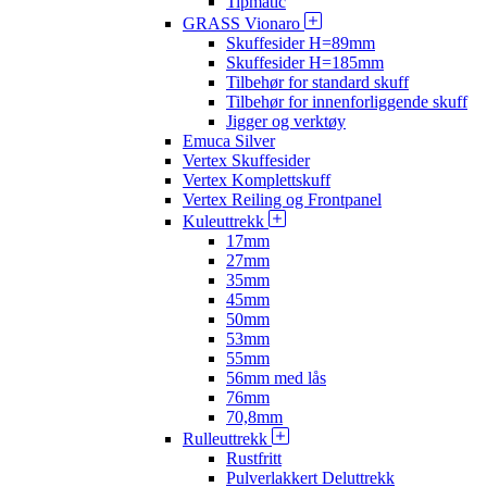
Tipmatic
GRASS Vionaro
Skuffesider H=89mm
Skuffesider H=185mm
Tilbehør for standard skuff
Tilbehør for innenforliggende skuff
Jigger og verktøy
Emuca Silver
Vertex Skuffesider
Vertex Komplettskuff
Vertex Reiling og Frontpanel
Kuleuttrekk
17mm
27mm
35mm
45mm
50mm
53mm
55mm
56mm med lås
76mm
70,8mm
Rulleuttrekk
Rustfritt
Pulverlakkert Deluttrekk