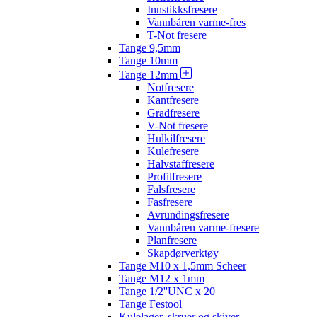
Innstikksfresere
Vannbåren varme-fres
T-Not fresere
Tange 9,5mm
Tange 10mm
Tange 12mm
Notfresere
Kantfresere
Gradfresere
V-Not fresere
Hulkilfresere
Kulefresere
Halvstaffresere
Profilfresere
Falsfresere
Fasfresere
Avrundingsfresere
Vannbåren varme-fresere
Planfresere
Skapdørverktøy
Tange M10 x 1,5mm Scheer
Tange M12 x 1mm
Tange 1/2''UNC x 20
Tange Festool
Kulelager, skruer og skiver