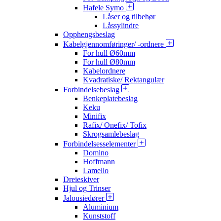
Hafele Symo
Låser og tilbehør
Låssylindre
Opphengsbeslag
Kabelgjennomføringer/ -ordnere
For hull Ø60mm
For hull Ø80mm
Kabelordnere
Kvadratiske/ Rektangulær
Forbindelsebeslag
Benkeplatebeslag
Keku
Minifix
Rafix/ Onefix/ Tofix
Skrogsamlebeslag
Forbindelsesselementer
Domino
Hoffmann
Lamello
Dreieskiver
Hjul og Trinser
Jalousiedører
Aluminium
Kunststoff