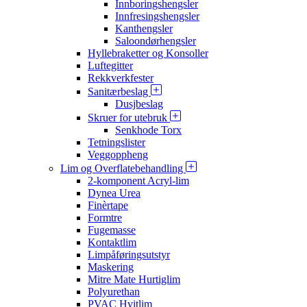
Innboringshengsler
Innfresingshengsler
Kanthengsler
Saloondørhengsler
Hyllebraketter og Konsoller
Luftegitter
Rekkverkfester
Sanitærbeslag
Dusjbeslag
Skruer for utebruk
Senkhode Torx
Tetningslister
Veggoppheng
Lim og Overflatebehandling
2-komponent Acryl-lim
Dynea Urea
Finèrtape
Formtre
Fugemasse
Kontaktlim
Limpåføringsutstyr
Maskering
Mitre Mate Hurtiglim
Polyurethan
PVAC Hvitlim