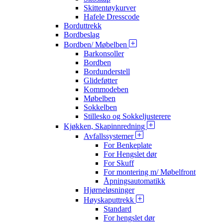
Skittentøykurver
Hafele Dresscode
Borduttrekk
Bordbeslag
Bordben/ Møbelben
Barkonsoller
Bordben
Bordunderstell
Glideføtter
Kommodeben
Møbelben
Sokkelben
Stillesko og Sokkeljusterere
Kjøkken, Skapinnredning
Avfallssystemer
For Benkeplate
For Hengslet dør
For Skuff
For montering m/ Møbelfront
Åpningsautomatikk
Hjørneløsninger
Høyskaputtrekk
Standard
For hengslet dør