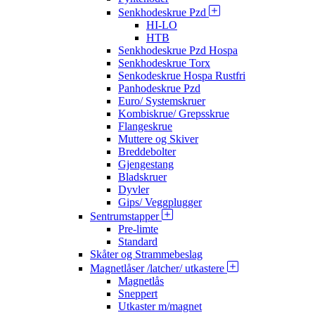
Senkhodeskrue Pzd
HI-LO
HTB
Senkhodeskrue Pzd Hospa
Senkhodeskrue Torx
Senkodeskrue Hospa Rustfri
Panhodeskrue Pzd
Euro/ Systemskruer
Kombiskrue/ Grepsskrue
Flangeskrue
Muttere og Skiver
Breddebolter
Gjengestang
Bladskruer
Dyvler
Gips/ Veggplugger
Sentrumstapper
Pre-limte
Standard
Skåter og Strammebeslag
Magnetlåser /latcher/ utkastere
Magnetlås
Sneppert
Utkaster m/magnet