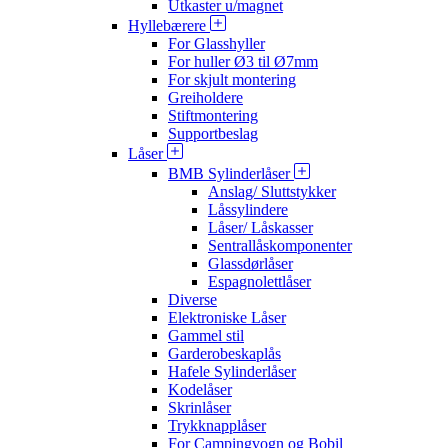
Utkaster u/magnet
Hyllebærere
For Glasshyller
For huller Ø3 til Ø7mm
For skjult montering
Greiholdere
Stiftmontering
Supportbeslag
Låser
BMB Sylinderlåser
Anslag/ Sluttstykker
Låssylindere
Låser/ Låskasser
Sentrallåskomponenter
Glassdørlåser
Espagnolettlåser
Diverse
Elektroniske Låser
Gammel stil
Garderobeskaplås
Hafele Sylinderlåser
Kodelåser
Skrinlåser
Trykknapplåser
For Campingvogn og Bobil