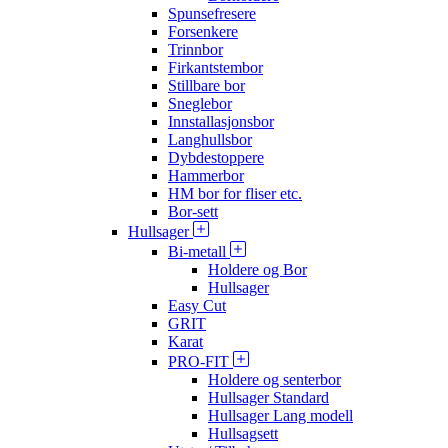
Spunsefresere
Forsenkere
Trinnbor
Firkantstembor
Stillbare bor
Sneglebor
Innstallasjonsbor
Langhullsbor
Dybdestoppere
Hammerbor
HM bor for fliser etc.
Bor-sett
Hullsager
Bi-metall
Holdere og Bor
Hullsager
Easy Cut
GRIT
Karat
PRO-FIT
Holdere og senterbor
Hullsager Standard
Hullsager Lang modell
Hullsagsett