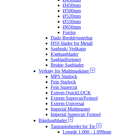
Ø450mm
Ø500mm
Ø520mm
Ø550mm
Ø650mm
Forriss
Dado Breddejusterbar
HSS blader for Metall
Sagbruk/ Vedkapp
Kjøttsagblader
Sagbladforinger
Brukte Sagblader
Verktøy for Multimaskiner
MPS Starlock
Fein Starlock
Fein Supercut
Extrem QuickLOCK
Extrem Supercut/Festool
Extrem Universal
Imperial Multimaster
Imperial Supercut/ Festool
Båndsagblader
Tannspissherdet for Tre
Lengde 1.000 - 1.999mm