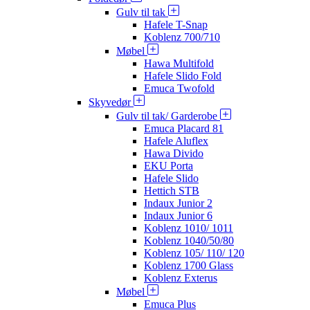
Gulv til tak
Hafele T-Snap
Koblenz 700/710
Møbel
Hawa Multifold
Hafele Slido Fold
Emuca Twofold
Skyvedør
Gulv til tak/ Garderobe
Emuca Placard 81
Hafele Aluflex
Hawa Divido
EKU Porta
Hafele Slido
Hettich STB
Indaux Junior 2
Indaux Junior 6
Koblenz 1010/ 1011
Koblenz 1040/50/80
Koblenz 105/ 110/ 120
Koblenz 1700 Glass
Koblenz Exterus
Møbel
Emuca Plus