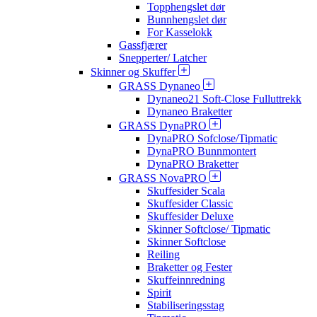
Topphengslet dør
Bunnhengslet dør
For Kasselokk
Gassfjærer
Snepperter/ Latcher
Skinner og Skuffer
GRASS Dynaneo
Dynaneo21 Soft-Close Fulluttrekk
Dynaneo Braketter
GRASS DynaPRO
DynaPRO Sofclose/Tipmatic
DynaPRO Bunnmontert
DynaPRO Braketter
GRASS NovaPRO
Skuffesider Scala
Skuffesider Classic
Skuffesider Deluxe
Skinner Softclose/ Tipmatic
Skinner Softclose
Reiling
Braketter og Fester
Skuffeinnredning
Spirit
Stabiliseringsstag