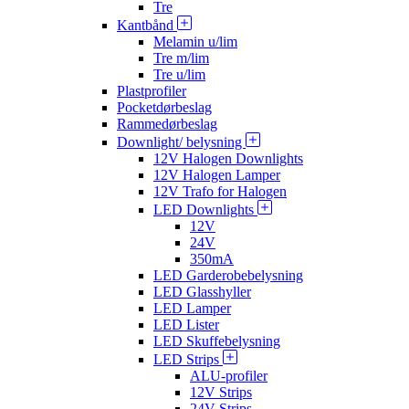
Tre
Kantbånd
Melamin u/lim
Tre m/lim
Tre u/lim
Plastprofiler
Pocketdørbeslag
Rammedørbeslag
Downlight/ belysning
12V Halogen Downlights
12V Halogen Lamper
12V Trafo for Halogen
LED Downlights
12V
24V
350mA
LED Garderobebelysning
LED Glasshyller
LED Lamper
LED Lister
LED Skuffebelysning
LED Strips
ALU-profiler
12V Strips
24V Strips