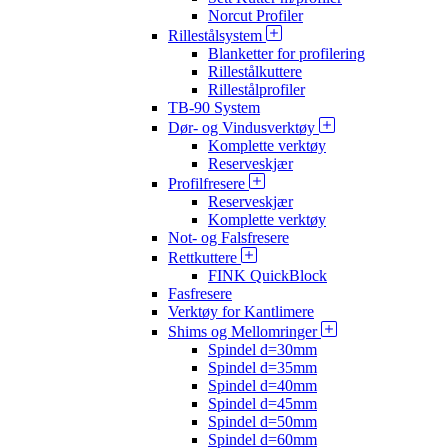
Norcut Profiler
Rillestålsystem
Blanketter for profilering
Rillestålkuttere
Rillestålprofiler
TB-90 System
Dør- og Vindusverktøy
Komplette verktøy
Reserveskjær
Profilfresere
Reserveskjær
Komplette verktøy
Not- og Falsfresere
Rettkuttere
FINK QuickBlock
Fasfresere
Verktøy for Kantlimere
Shims og Mellomringer
Spindel d=30mm
Spindel d=35mm
Spindel d=40mm
Spindel d=45mm
Spindel d=50mm
Spindel d=60mm