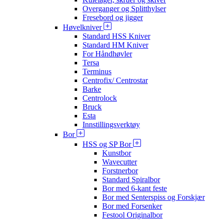
Overganger og Splitthylser
Fresebord og jigger
Høvelkniver
Standard HSS Kniver
Standard HM Kniver
For Håndhøvler
Tersa
Terminus
Centrofix/ Centrostar
Barke
Centrolock
Bruck
Esta
Innstillingsverktøy
Bor
HSS og SP Bor
Kunstbor
Wavecutter
Forstnerbor
Standard Spiralbor
Bor med 6-kant feste
Bor med Senterspiss og Forskjær
Bor med Forsenker
Festool Originalbor