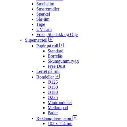
Smeltelim
Smøremidler
Sparkel
Sår-lim
Tape
UV-Lim
Voks, Shellakk og Olje
Slipematriell
Papir på rull
Standard
Borrelås
Skumgummirygg
Free Dust
Lerret på rull
Rondeller
Ø125
Ø150
Ø180
Ø225
Minirondeller
Mellompad
Pader
Rektangulære papir
102 x 114mm