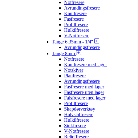
Notfresere
Avrundingsfresere
Kantfresere
Fasfresere
Profilfresere
Hulkilfresere
V-Notfresere
Tange 6,35mm - 1/4''
Avrundingsfresere
Tange 8mm
Notfresere
Kantfresere med lager
Notskiver
Planfresere
Avrundingsfresere
Fasfresere med lager
Fasfresere uten lager
Falsfresere med lager
Profilfresere
Skapdørverktøy
Halvstaffresere
Hulkilfresere
Sinkfresere
V-Notfresere
Relieffresere