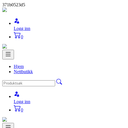
371b0523d5
Logg inn
0
Hjem
Nettbutikk
Logg inn
0