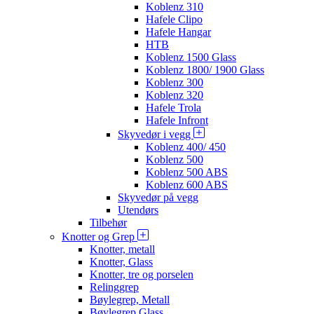
Koblenz 310
Hafele Clipo
Hafele Hangar
HTB
Koblenz 1500 Glass
Koblenz 1800/ 1900 Glass
Koblenz 300
Koblenz 320
Hafele Trola
Hafele Infront
Skyvedør i vegg
Koblenz 400/ 450
Koblenz 500
Koblenz 500 ABS
Koblenz 600 ABS
Skyvedør på vegg
Utendørs
Tilbehør
Knotter og Grep
Knotter, metall
Knotter, Glass
Knotter, tre og porselen
Relinggrep
Bøylegrep, Metall
Bøylegrep Glass