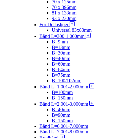
70 x 125mm
70 x 396mm
81 x 133mm
93 x 230mm
For Deltasliper
Universal 83x83mm
Bånd L=300-1.000mm
B=9mm
B=13mm
B=30mm
B=40mm
B=60mm
B=64mm
B=75mm
B=100/102mm
Bånd L=1.001-2.000mm
B=100mm
B=150mm
Bånd L=2.001-3.000mm
B=40mm
B=90mm
B=150mm
Bånd L=6.001-7.000mm
Bånd L=7.001-8.000mm
Bredbånd