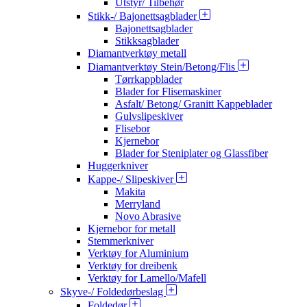
Utstyr/ Tilbehør
Stikk-/ Bajonettsagblader
Bajonettsagblader
Stikksagblader
Diamantverktøy metall
Diamantverktøy Stein/Betong/Flis
Tørrkappblader
Blader for Flisemaskiner
Asfalt/ Betong/ Granitt Kappeblader
Gulvslipeskiver
Flisebor
Kjernebor
Blader for Steniplater og Glassfiber
Huggerkniver
Kappe-/ Slipeskiver
Makita
Merryland
Novo Abrasive
Kjernebor for metall
Stemmerkniver
Verktøy for Aluminium
Verktøy for dreibenk
Verktøy for Lamello/Mafell
Skyve-/ Foldedørbeslag
Foldedør