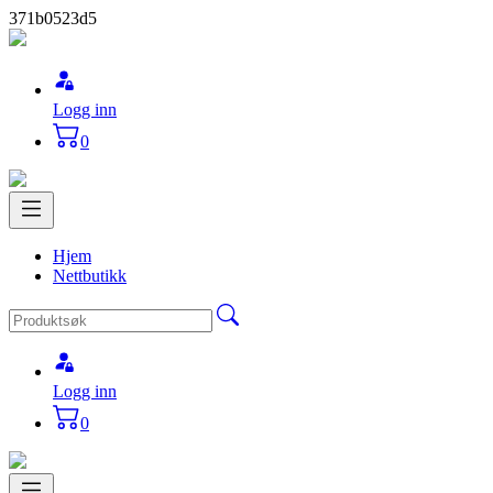
371b0523d5
Logg inn
0
Hjem
Nettbutikk
Logg inn
0