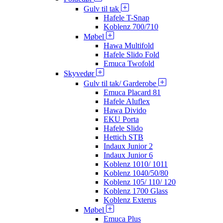
Gulv til tak
Hafele T-Snap
Koblenz 700/710
Møbel
Hawa Multifold
Hafele Slido Fold
Emuca Twofold
Skyvedør
Gulv til tak/ Garderobe
Emuca Placard 81
Hafele Aluflex
Hawa Divido
EKU Porta
Hafele Slido
Hettich STB
Indaux Junior 2
Indaux Junior 6
Koblenz 1010/ 1011
Koblenz 1040/50/80
Koblenz 105/ 110/ 120
Koblenz 1700 Glass
Koblenz Exterus
Møbel
Emuca Plus