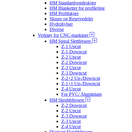
HM Standardvendeskjær
HM Blanketter for profilering
HM Profilskjær
Skruer og Reservedeler
Hydrohylser
Diverse
Verktøy for CNC-maskiner
HM Spiral Slettfresere
Z-1 Upcut
Z-1 Downcut
Z-2 Upcut
Z-2 Downcut
Z-3 Upcut
Z-3 Downcut
Z-2+2 Up-/Downcut
Z-1+1 Up-/Downcut
Z-4 Upcut
For PVC/ Aluminium
HM Skrubbfresere
Z-2 Downcut
Z-2 Upcut
Z-3 Downcut
Z-3 Upcut
Z-4 Upcut
Diamant Skrubbfresere