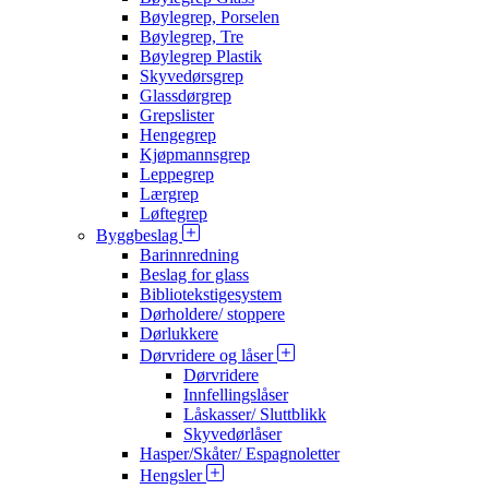
Bøylegrep, Porselen
Bøylegrep, Tre
Bøylegrep Plastik
Skyvedørsgrep
Glassdørgrep
Grepslister
Hengegrep
Kjøpmannsgrep
Leppegrep
Lærgrep
Løftegrep
Byggbeslag
Barinnredning
Beslag for glass
Bibliotekstigesystem
Dørholdere/ stoppere
Dørlukkere
Dørvridere og låser
Dørvridere
Innfellingslåser
Låskasser/ Sluttblikk
Skyvedørlåser
Hasper/Skåter/ Espagnoletter
Hengsler