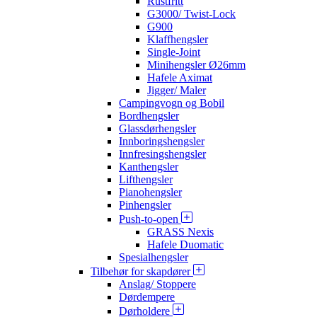
Rustfritt
G3000/ Twist-Lock
G900
Klaffhengsler
Single-Joint
Minihengsler Ø26mm
Hafele Aximat
Jigger/ Maler
Campingvogn og Bobil
Bordhengsler
Glassdørhengsler
Innboringshengsler
Innfresingshengsler
Kanthengsler
Lifthengsler
Pianohengsler
Pinhengsler
Push-to-open
GRASS Nexis
Hafele Duomatic
Spesialhengsler
Tilbehør for skapdører
Anslag/ Stoppere
Dørdempere
Dørholdere