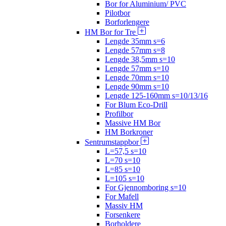
Bor for Aluminium/ PVC
Pilotbor
Borforlengere
HM Bor for Tre
Lengde 35mm s=6
Lengde 57mm s=8
Lengde 38,5mm s=10
Lengde 57mm s=10
Lengde 70mm s=10
Lengde 90mm s=10
Lengde 125-160mm s=10/13/16
For Blum Eco-Drill
Profilbor
Massive HM Bor
HM Borkroner
Sentrumstappbor
L=57,5 s=10
L=70 s=10
L=85 s=10
L=105 s=10
For Gjennomboring s=10
For Mafell
Massiv HM
Forsenkere
Borholdere