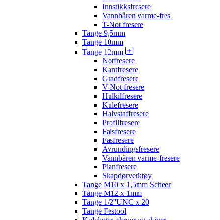
Innstikksfresere
Vannbåren varme-fres
T-Not fresere
Tange 9,5mm
Tange 10mm
Tange 12mm
Notfresere
Kantfresere
Gradfresere
V-Not fresere
Hulkilfresere
Kulefresere
Halvstaffresere
Profilfresere
Falsfresere
Fasfresere
Avrundingsfresere
Vannbåren varme-fresere
Planfresere
Skapdørverktøy
Tange M10 x 1,5mm Scheer
Tange M12 x 1mm
Tange 1/2''UNC x 20
Tange Festool
Kulelager, skruer og skiver