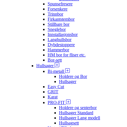
Spunsefresere
Forsenkere
Trinnbor
Firkantstembor
Stillbare bor
Sneglebor
Innstallasjonsbor
Langhullsbor
Dybdestoppere
Hammerbor
HM bor for fliser etc.
Bor-sett
Hullsager
Bi-metall
Holdere og Bor
Hullsager
Easy Cut
GRIT
Karat
PRO-FIT
Holdere og senterbor
Hullsager Standard
Hullsager Lang modell
Hullsagsett