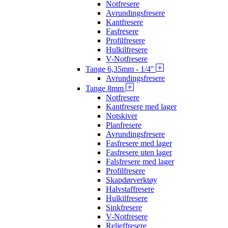
Notfresere
Avrundingsfresere
Kantfresere
Fasfresere
Profilfresere
Hulkilfresere
V-Notfresere
Tange 6,35mm - 1/4''
Avrundingsfresere
Tange 8mm
Notfresere
Kantfresere med lager
Notskiver
Planfresere
Avrundingsfresere
Fasfresere med lager
Fasfresere uten lager
Falsfresere med lager
Profilfresere
Skapdørverktøy
Halvstaffresere
Hulkilfresere
Sinkfresere
V-Notfresere
Relieffresere