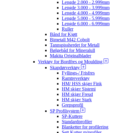
Lengde 2.000 - 2.999mm
Lengde 3.000 - 3.999mm
Lengde 4.000 - 4.999mm
Lengde 5.000 - 5.999mm
Lengde 6.000 - 6.999mm
Ruller
Bånd for Kjøtt
Bimetall M42 Cobolt
Tannspissherdet for Metall
Bølgebåd for Mineralull
Makita Originalblader
Verktøy for Bordfres og Moulding
Skapdørverktøy
Fyllings-/ Frisfres
Ramtreverktøy
HM/ HSS skjær Fink
HM skjær Sistemi
HM skjær Freud
HM skjær Stark
Grepsprofil
SP Profilsystem
SP-Kuttere
Standardprofiler
Blanketter for profilering
Sett Kutter m/profiler