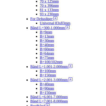
70 x 125mm
70 x 396mm
81 x 133mm
93 x 230mm
For Deltasliper
Universal 83x83mm
Bånd L=300-1.000mm
B=9mm
B=13mm
B=30mm
B=40mm
B=60mm
B=64mm
B=75mm
B=100/102mm
Bånd L=1.001-2.000mm
B=100mm
B=150mm
Bånd L=2.001-3.000mm
B=40mm
B=90mm
B=150mm
Bånd L=6.001-7.000mm
Bånd L=7.001-8.000mm
Bredbånd