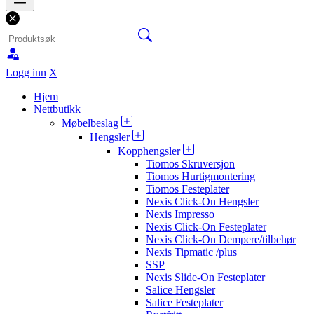
Logg inn
X
Hjem
Nettbutikk
Møbelbeslag
Hengsler
Kopphengsler
Tiomos Skruversjon
Tiomos Hurtigmontering
Tiomos Festeplater
Nexis Click-On Hengsler
Nexis Impresso
Nexis Click-On Festeplater
Nexis Click-On Dempere/tilbehør
Nexis Tipmatic /plus
SSP
Nexis Slide-On Festeplater
Salice Hengsler
Salice Festeplater