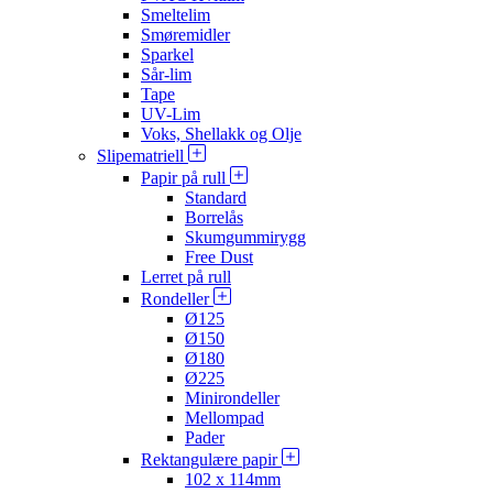
Smeltelim
Smøremidler
Sparkel
Sår-lim
Tape
UV-Lim
Voks, Shellakk og Olje
Slipematriell
Papir på rull
Standard
Borrelås
Skumgummirygg
Free Dust
Lerret på rull
Rondeller
Ø125
Ø150
Ø180
Ø225
Minirondeller
Mellompad
Pader
Rektangulære papir
102 x 114mm