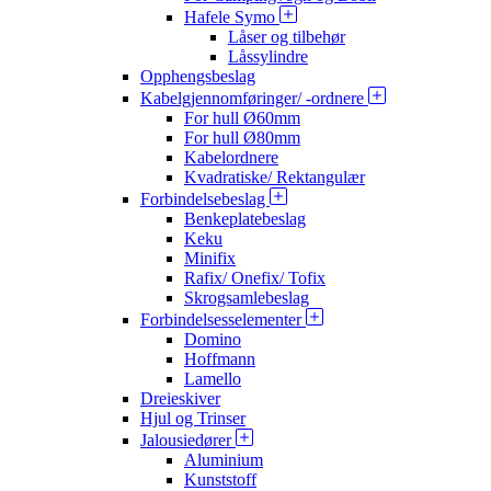
Hafele Symo
Låser og tilbehør
Låssylindre
Opphengsbeslag
Kabelgjennomføringer/ -ordnere
For hull Ø60mm
For hull Ø80mm
Kabelordnere
Kvadratiske/ Rektangulær
Forbindelsebeslag
Benkeplatebeslag
Keku
Minifix
Rafix/ Onefix/ Tofix
Skrogsamlebeslag
Forbindelsesselementer
Domino
Hoffmann
Lamello
Dreieskiver
Hjul og Trinser
Jalousiedører
Aluminium
Kunststoff