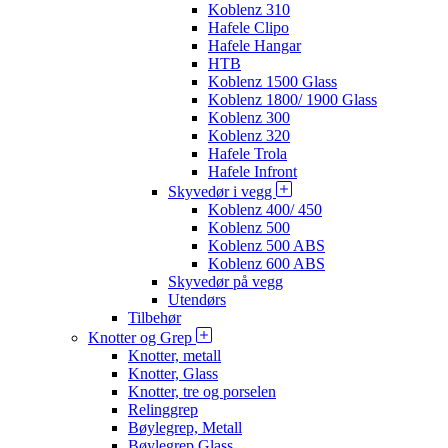
Koblenz 310
Hafele Clipo
Hafele Hangar
HTB
Koblenz 1500 Glass
Koblenz 1800/ 1900 Glass
Koblenz 300
Koblenz 320
Hafele Trola
Hafele Infront
Skyvedør i vegg
Koblenz 400/ 450
Koblenz 500
Koblenz 500 ABS
Koblenz 600 ABS
Skyvedør på vegg
Utendørs
Tilbehør
Knotter og Grep
Knotter, metall
Knotter, Glass
Knotter, tre og porselen
Relinggrep
Bøylegrep, Metall
Bøylegrep Glass