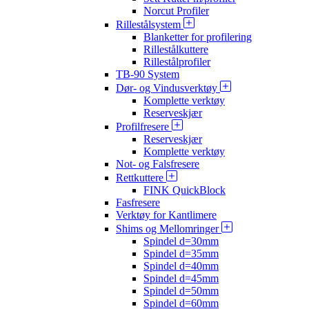
Norcut Profiler
Rillestålsystem
Blanketter for profilering
Rillestålkuttere
Rillestålprofiler
TB-90 System
Dør- og Vindusverktøy
Komplette verktøy
Reserveskjær
Profilfresere
Reserveskjær
Komplette verktøy
Not- og Falsfresere
Rettkuttere
FINK QuickBlock
Fasfresere
Verktøy for Kantlimere
Shims og Mellomringer
Spindel d=30mm
Spindel d=35mm
Spindel d=40mm
Spindel d=45mm
Spindel d=50mm
Spindel d=60mm