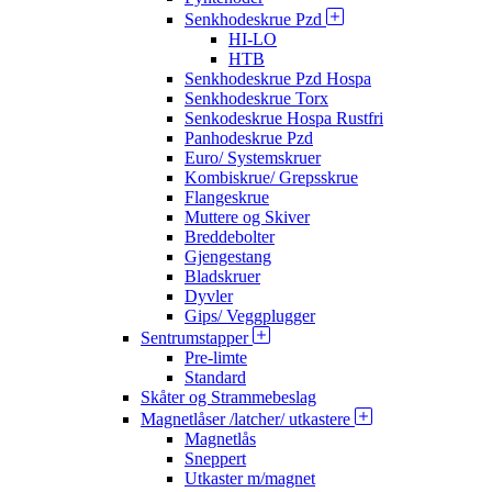
Senkhodeskrue Pzd
HI-LO
HTB
Senkhodeskrue Pzd Hospa
Senkhodeskrue Torx
Senkodeskrue Hospa Rustfri
Panhodeskrue Pzd
Euro/ Systemskruer
Kombiskrue/ Grepsskrue
Flangeskrue
Muttere og Skiver
Breddebolter
Gjengestang
Bladskruer
Dyvler
Gips/ Veggplugger
Sentrumstapper
Pre-limte
Standard
Skåter og Strammebeslag
Magnetlåser /latcher/ utkastere
Magnetlås
Sneppert
Utkaster m/magnet