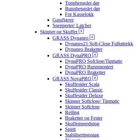
Topphengslet dør
Bunnhengslet dør
For Kasselokk
Gassfjærer
Snepperter/ Latcher
Skinner og Skuffer
GRASS Dynaneo
Dynaneo21 Soft-Close Fulluttrekk
Dynaneo Braketter
GRASS DynaPRO
DynaPRO Sofclose/Tipmatic
DynaPRO Bunnmontert
DynaPRO Braketter
GRASS NovaPRO
Skuffesider Scala
Skuffesider Classic
Skuffesider Deluxe
Skinner Softclose/ Tipmatic
Skinner Softclose
Reiling
Braketter og Fester
Skuffeinnredning
Spirit
Stabiliseringsstag