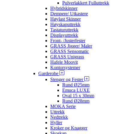
Pulverlakkert Fulluttrekk
Hybridskinner
Dempere/ Utkastere
Høylast Skinner
Høyskaputtrekk
Tastaturuttrekk
Displayuttrekk
Front- /Justerfester
GRASS Jigger/ Maler
GRASS Sensomatic
GRASS Unigrass
Hafele Moovit
Kontorsystemer
Garderobe
Stenger og Fester
Rund Ø25mm
Emuca LUXE
Oval 15 x 30mm
Rund Ø28mm
MOKA Serie
Uttrekk
Nedtrekk
Hyller
Kroker og Knagger
Skoskap