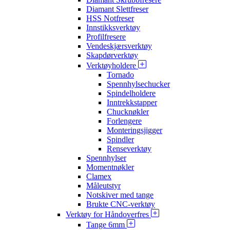
Diamant Slettfreser
HSS Notfreser
Innstikksverktøy
Profilfresere
Vendeskjærsverktøy
Skapdørverktøy
Verktøyholdere
Tornado
Spennhylsechucker
Spindelholdere
Inntrekkstapper
Chucknøkler
Forlengere
Monteringsjigger
Spindler
Renseverktøy
Spennhylser
Momentnøkler
Clamex
Måleutstyr
Notskiver med tange
Brukte CNC-verktøy
Verktøy for Håndoverfres
Tange 6mm