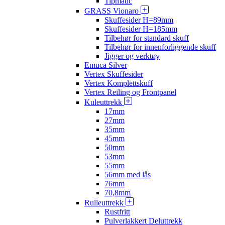
Tipmatic
GRASS Vionaro
Skuffesider H=89mm
Skuffesider H=185mm
Tilbehør for standard skuff
Tilbehør for innenforliggende skuff
Jigger og verktøy
Emuca Silver
Vertex Skuffesider
Vertex Komplettskuff
Vertex Reiling og Frontpanel
Kuleuttrekk
17mm
27mm
35mm
45mm
50mm
53mm
55mm
56mm med lås
76mm
70,8mm
Rulleuttrekk
Rustfritt
Pulverlakkert Deluttrekk