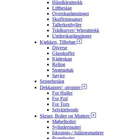
Håndkleuttrekk
Liftbeslag
Overskapløsninger
Skuffeinnsatser
Tallerkenhyller
Trådkurver/ Wireuttrekk
Underskapløsninger
Kjøkken, Tilbehør
Diverse
Glasskuffer
Kjøleskap
Reling
Strømuttak
Søyler
Sengebeslag
Dekkapper/ -propper
For Huller
For Pzd
For Torx
Selvklebende
Skruer, Bolter og Muttere
Møbelbolter
Sylindermutter
Iskruings-/ Islåingsmuttere
Pyntehoder