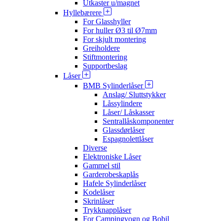
Utkaster u/magnet
Hyllebærere
For Glasshyller
For huller Ø3 til Ø7mm
For skjult montering
Greiholdere
Stiftmontering
Supportbeslag
Låser
BMB Sylinderlåser
Anslag/ Sluttstykker
Låssylindere
Låser/ Låskasser
Sentrallåskomponenter
Glassdørlåser
Espagnolettlåser
Diverse
Elektroniske Låser
Gammel stil
Garderobeskaplås
Hafele Sylinderlåser
Kodelåser
Skrinlåser
Trykknapplåser
For Campingvogn og Bobil