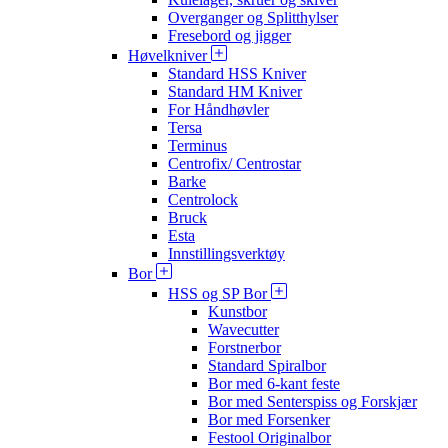
Overganger og Splitthylser
Fresebord og jigger
Høvelkniver
Standard HSS Kniver
Standard HM Kniver
For Håndhøvler
Tersa
Terminus
Centrofix/ Centrostar
Barke
Centrolock
Bruck
Esta
Innstillingsverktøy
Bor
HSS og SP Bor
Kunstbor
Wavecutter
Forstnerbor
Standard Spiralbor
Bor med 6-kant feste
Bor med Senterspiss og Forskjær
Bor med Forsenker
Festool Originalbor