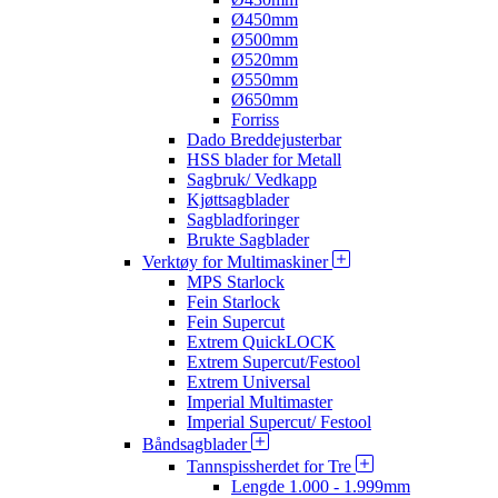
Ø450mm
Ø500mm
Ø520mm
Ø550mm
Ø650mm
Forriss
Dado Breddejusterbar
HSS blader for Metall
Sagbruk/ Vedkapp
Kjøttsagblader
Sagbladforinger
Brukte Sagblader
Verktøy for Multimaskiner
MPS Starlock
Fein Starlock
Fein Supercut
Extrem QuickLOCK
Extrem Supercut/Festool
Extrem Universal
Imperial Multimaster
Imperial Supercut/ Festool
Båndsagblader
Tannspissherdet for Tre
Lengde 1.000 - 1.999mm