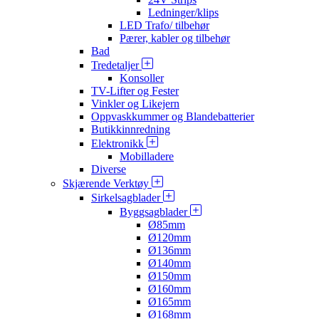
Ledninger/klips
LED Trafo/ tilbehør
Pærer, kabler og tilbehør
Bad
Tredetaljer
Konsoller
TV-Lifter og Fester
Vinkler og Likejern
Oppvaskkummer og Blandebatterier
Butikkinnredning
Elektronikk
Mobilladere
Diverse
Skjærende Verktøy
Sirkelsagblader
Byggsagblader
Ø85mm
Ø120mm
Ø136mm
Ø140mm
Ø150mm
Ø160mm
Ø165mm
Ø168mm