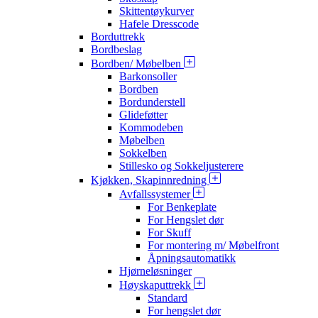
Skittentøykurver
Hafele Dresscode
Borduttrekk
Bordbeslag
Bordben/ Møbelben
Barkonsoller
Bordben
Bordunderstell
Glideføtter
Kommodeben
Møbelben
Sokkelben
Stillesko og Sokkeljusterere
Kjøkken, Skapinnredning
Avfallssystemer
For Benkeplate
For Hengslet dør
For Skuff
For montering m/ Møbelfront
Åpningsautomatikk
Hjørneløsninger
Høyskaputtrekk
Standard
For hengslet dør