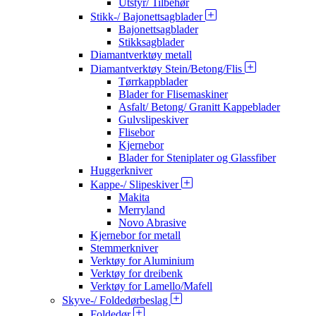
Utstyr/ Tilbehør
Stikk-/ Bajonettsagblader
Bajonettsagblader
Stikksagblader
Diamantverktøy metall
Diamantverktøy Stein/Betong/Flis
Tørrkappblader
Blader for Flisemaskiner
Asfalt/ Betong/ Granitt Kappeblader
Gulvslipeskiver
Flisebor
Kjernebor
Blader for Steniplater og Glassfiber
Huggerkniver
Kappe-/ Slipeskiver
Makita
Merryland
Novo Abrasive
Kjernebor for metall
Stemmerkniver
Verktøy for Aluminium
Verktøy for dreibenk
Verktøy for Lamello/Mafell
Skyve-/ Foldedørbeslag
Foldedør