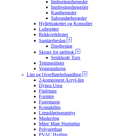
Innboringshengsler
Innfresingshengsler
Kanthengsler
Saloondørhengsler
Hyllebraketter og Konsoller
Luftegitter
Rekkverkfester
Sanitærbeslag
Dusjbeslag
Skruer for utebruk
Senkhode Torx
Tetningslister
Veggoppheng
Lim og Overflatebehandling
2-komponent Acryl-lim
Dynea Urea
Finèrtape
Formtre
Fugemasse
Kontaktlim
Limpåføringsutstyr
Maskering
Mitre Mate Hurtiglim
Polyurethan
PVAC Hvitlim