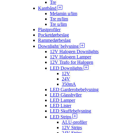
Tre
Kantbånd
Melamin u/lim
Tre m/lim
Tre u/lim
Plastprofiler
Pocketdørbeslag
Rammedørbeslag
Downlight/ belysning
12V Halogen Downlights
12V Halogen Lamper
12V Trafo for Halogen
LED Downlights
12V
24V
350mA
LED Garderobebelysning
LED Glasshyller
LED Lamper
LED Lister
LED Skuffebelysning
LED Strips
ALU-profiler
12V Strips
24V Strips