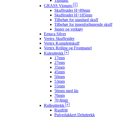
Tipmatic
GRASS Vionaro
Skuffesider H=89mm
Skuffesider H=185mm
Tilbehør for standard skuff
Tilbehør for innenforliggende skuff
Jigger og verktøy
Emuca Silver
Vertex Skuffesider
Vertex Komplettskuff
Vertex Reiling og Frontpanel
Kuleuttrekk
17mm
27mm
35mm
45mm
50mm
53mm
55mm
56mm med lås
76mm
70,8mm
Rulleuttrekk
Rustfritt
Pulverlakkert Deluttrekk