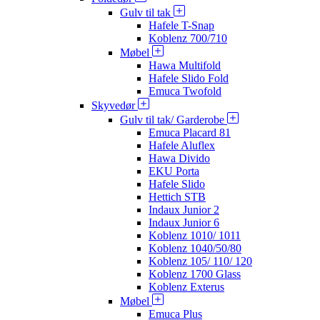
Gulv til tak
Hafele T-Snap
Koblenz 700/710
Møbel
Hawa Multifold
Hafele Slido Fold
Emuca Twofold
Skyvedør
Gulv til tak/ Garderobe
Emuca Placard 81
Hafele Aluflex
Hawa Divido
EKU Porta
Hafele Slido
Hettich STB
Indaux Junior 2
Indaux Junior 6
Koblenz 1010/ 1011
Koblenz 1040/50/80
Koblenz 105/ 110/ 120
Koblenz 1700 Glass
Koblenz Exterus
Møbel
Emuca Plus