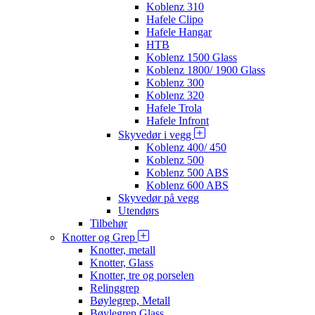
Koblenz 310
Hafele Clipo
Hafele Hangar
HTB
Koblenz 1500 Glass
Koblenz 1800/ 1900 Glass
Koblenz 300
Koblenz 320
Hafele Trola
Hafele Infront
Skyvedør i vegg
Koblenz 400/ 450
Koblenz 500
Koblenz 500 ABS
Koblenz 600 ABS
Skyvedør på vegg
Utendørs
Tilbehør
Knotter og Grep
Knotter, metall
Knotter, Glass
Knotter, tre og porselen
Relinggrep
Bøylegrep, Metall
Bøylegrep Glass