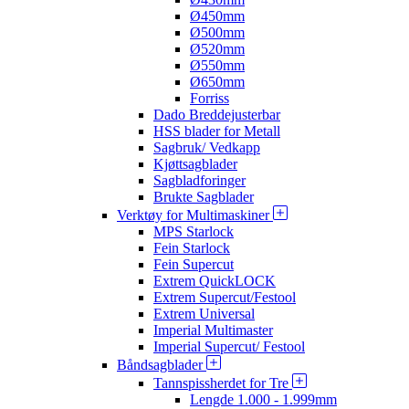
Ø450mm
Ø500mm
Ø520mm
Ø550mm
Ø650mm
Forriss
Dado Breddejusterbar
HSS blader for Metall
Sagbruk/ Vedkapp
Kjøttsagblader
Sagbladforinger
Brukte Sagblader
Verktøy for Multimaskiner
MPS Starlock
Fein Starlock
Fein Supercut
Extrem QuickLOCK
Extrem Supercut/Festool
Extrem Universal
Imperial Multimaster
Imperial Supercut/ Festool
Båndsagblader
Tannspissherdet for Tre
Lengde 1.000 - 1.999mm