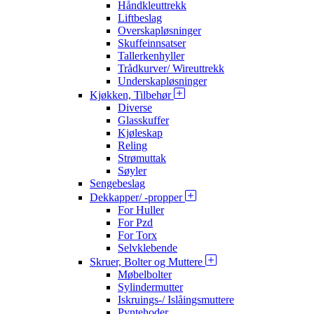
Håndkleuttrekk
Liftbeslag
Overskapløsninger
Skuffeinnsatser
Tallerkenhyller
Trådkurver/ Wireuttrekk
Underskapløsninger
Kjøkken, Tilbehør
Diverse
Glasskuffer
Kjøleskap
Reling
Strømuttak
Søyler
Sengebeslag
Dekkapper/ -propper
For Huller
For Pzd
For Torx
Selvklebende
Skruer, Bolter og Muttere
Møbelbolter
Sylindermutter
Iskruings-/ Islåingsmuttere
Pyntehoder