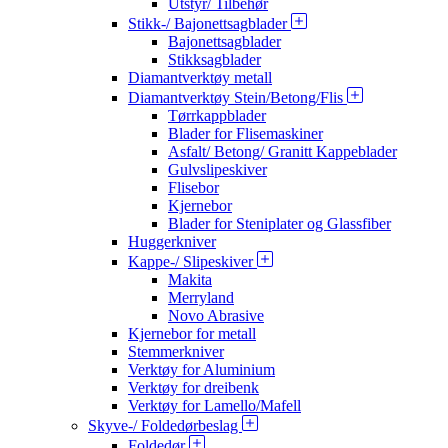
Utstyr/ Tilbehør
Stikk-/ Bajonettsagblader
Bajonettsagblader
Stikksagblader
Diamantverktøy metall
Diamantverktøy Stein/Betong/Flis
Tørrkappblader
Blader for Flisemaskiner
Asfalt/ Betong/ Granitt Kappeblader
Gulvslipeskiver
Flisebor
Kjernebor
Blader for Steniplater og Glassfiber
Huggerkniver
Kappe-/ Slipeskiver
Makita
Merryland
Novo Abrasive
Kjernebor for metall
Stemmerkniver
Verktøy for Aluminium
Verktøy for dreibenk
Verktøy for Lamello/Mafell
Skyve-/ Foldedørbeslag
Foldedør