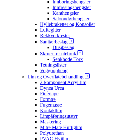
Innboringshengsler
Innfresingshengsler
Kanthengsler
Saloondørhengsler
Hyllebraketter og Konsoller
Luftegitter
Rekkverkfester
Sanitærbeslag
Dusjbeslag
Skruer for utebruk
Senkhode Torx
Tetningslister
Veggoppheng
Lim og Overflatebehandling
2-komponent Acryl-lim
Dynea Urea
Finèrtape
Formtre
Fugemasse
Kontaktlim
Limpåføringsutstyr
Maskering
Mitre Mate Hurtiglim
Polyurethan
PVAC Hvitlim