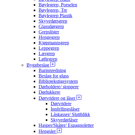
Bøylegrep, Porselen
Bøylegrep, Tre
Bøylegrep Plastik
Skyvedørsgrep
Glassdørgrep
Grepslister
Hengegrep
Kjøpmannsgrep
Leppegrep
Lærgrep
Løftegrep
Byggbeslag
Barinnredning
Beslag for glass
Bibliotekstigesystem
Dørholdere/ stoppere
Dørlukkere
Dørvridere og låser
Dørvridere
Innfellingslåser
Låskasser/ Sluttblikk
Skyvedørlåser
Hasper/Skåter/ Espagnoletter
Hengsler