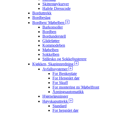
Skittentøykurver
Hafele Dresscode
Borduttrekk
Bordbeslag
Bordben/ Møbelben
Barkonsoller
Bordben
Bordunderstell
Glideføtter
Kommodeben
Møbelben
Sokkelben
Stillesko og Sokkeljusterere
Kjøkken, Skapinnredning
Avfallssystemer
For Benkeplate
For Hengslet dør
For Skuff
For montering m/ Møbelfront
Åpningsautomatikk
Hjørneløsninger
Høyskaputtrekk
Standard
For hengslet dør