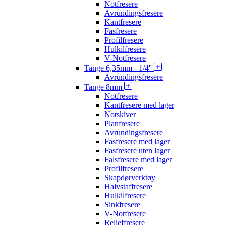
Notfresere
Avrundingsfresere
Kantfresere
Fasfresere
Profilfresere
Hulkilfresere
V-Notfresere
Tange 6,35mm - 1/4''
Avrundingsfresere
Tange 8mm
Notfresere
Kantfresere med lager
Notskiver
Planfresere
Avrundingsfresere
Fasfresere med lager
Fasfresere uten lager
Falsfresere med lager
Profilfresere
Skapdørverktøy
Halvstaffresere
Hulkilfresere
Sinkfresere
V-Notfresere
Relieffresere