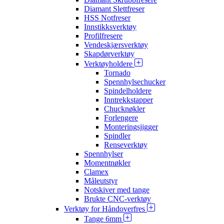
Diamant Slettfreser
HSS Notfreser
Innstikksverktøy
Profilfresere
Vendeskjærsverktøy
Skapdørverktøy
Verktøyholdere
Tornado
Spennhylsechucker
Spindelholdere
Inntrekkstapper
Chucknøkler
Forlengere
Monteringsjigger
Spindler
Renseverktøy
Spennhylser
Momentnøkler
Clamex
Måleutstyr
Notskiver med tange
Brukte CNC-verktøy
Verktøy for Håndoverfres
Tange 6mm