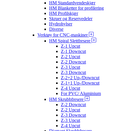
HM Standardvendeskjær
HM Blanketter for profilering
HM Profilskjær
Skruer og Reservedeler
Hydrohylser
Diverse
Verktøy for CNC-maskiner
HM Spiral Slettfresere
Z-1 Upcut
Z-1 Downcut
Z-2 Upcut
Z-2 Downcut
Z-3 Upcut
Z-3 Downcut
Z-2+2 Up-/Downcut
Z-1+1 Up-/Downcut
Z-4 Upcut
For PVC/ Aluminium
HM Skrubbfresere
Z-2 Downcut
Z-2 Upcut
Z-3 Downcut
Z-3 Upcut
Z-4 Upcut
Diamant Skrubbfresere