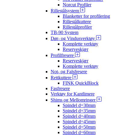
Norcut Profiler
Rillestålsystem
Blanketter for profilering
Rillestålkuttere
Rillestålprofiler
TB-90 System
Dør- og Vindusverktøy
Komplette verktøy
Reserveskjær
Profilfresere
Reserveskjær
Komplette verktøy
Not- og Falsfresere
Rettkuttere
FINK QuickBlock
Fasfresere
Verktøy for Kantlimere
Shims og Mellomringer
Spindel d=30mm
Spindel d=35mm
Spindel d=40mm
Spindel d=45mm
Spindel d=50mm
Spindel d=60mm