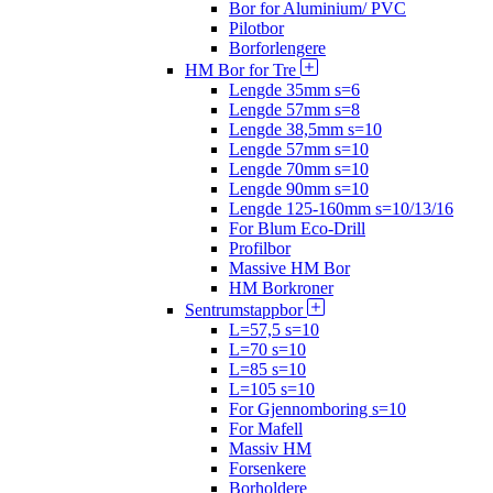
Bor for Aluminium/ PVC
Pilotbor
Borforlengere
HM Bor for Tre
Lengde 35mm s=6
Lengde 57mm s=8
Lengde 38,5mm s=10
Lengde 57mm s=10
Lengde 70mm s=10
Lengde 90mm s=10
Lengde 125-160mm s=10/13/16
For Blum Eco-Drill
Profilbor
Massive HM Bor
HM Borkroner
Sentrumstappbor
L=57,5 s=10
L=70 s=10
L=85 s=10
L=105 s=10
For Gjennomboring s=10
For Mafell
Massiv HM
Forsenkere
Borholdere