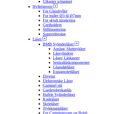
Utkaster u/magnet
Hyllebærere
For Glasshyller
For huller Ø3 til Ø7mm
For skjult montering
Greiholdere
Stiftmontering
Supportbeslag
Låser
BMB Sylinderlåser
Anslag/ Sluttstykker
Låssylindere
Låser/ Låskasser
Sentrallåskomponenter
Glassdørlåser
Espagnolettlåser
Diverse
Elektroniske Låser
Gammel stil
Garderobeskaplås
Hafele Sylinderlåser
Kodelåser
Skrinlåser
Trykknapplåser
For Campingvogn og Bobil