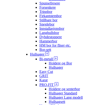
Spunsefresere
Forsenkere
Trinnbor
Firkantstembor
Stillbare bor
Sneglebor
Innstallasjonsbor
Langhullsbor
Dybdestoppere
Hammerbor
HM bor for fliser etc.
Bor-sett
Hullsager
Bi-metall
Holdere og Bor
Hullsager
Easy Cut
GRIT
Karat
PRO-FIT
Holdere og senterbor
Hullsager Standard
Hullsager Lang modell
Hullsagsett