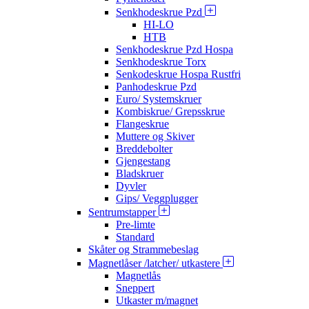
Senkhodeskrue Pzd
HI-LO
HTB
Senkhodeskrue Pzd Hospa
Senkhodeskrue Torx
Senkodeskrue Hospa Rustfri
Panhodeskrue Pzd
Euro/ Systemskruer
Kombiskrue/ Grepsskrue
Flangeskrue
Muttere og Skiver
Breddebolter
Gjengestang
Bladskruer
Dyvler
Gips/ Veggplugger
Sentrumstapper
Pre-limte
Standard
Skåter og Strammebeslag
Magnetlåser /latcher/ utkastere
Magnetlås
Sneppert
Utkaster m/magnet