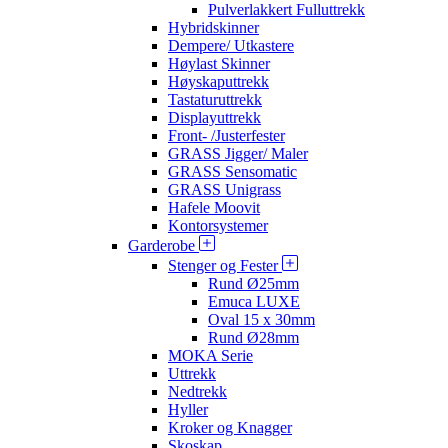
Pulverlakkert Fulluttrekk
Hybridskinner
Dempere/ Utkastere
Høylast Skinner
Høyskaputtrekk
Tastaturuttrekk
Displayuttrekk
Front- /Justerfester
GRASS Jigger/ Maler
GRASS Sensomatic
GRASS Unigrass
Hafele Moovit
Kontorsystemer
Garderobe
Stenger og Fester
Rund Ø25mm
Emuca LUXE
Oval 15 x 30mm
Rund Ø28mm
MOKA Serie
Uttrekk
Nedtrekk
Hyller
Kroker og Knagger
Skoskap