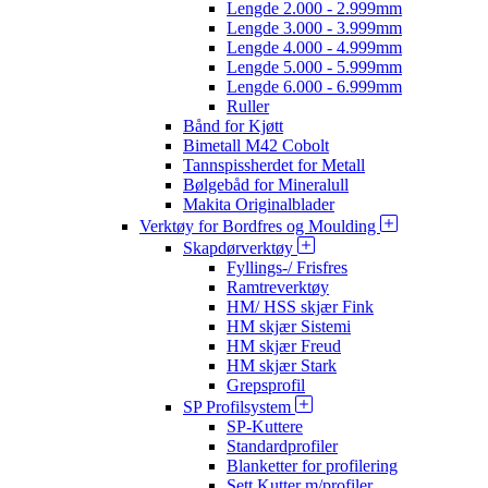
Lengde 2.000 - 2.999mm
Lengde 3.000 - 3.999mm
Lengde 4.000 - 4.999mm
Lengde 5.000 - 5.999mm
Lengde 6.000 - 6.999mm
Ruller
Bånd for Kjøtt
Bimetall M42 Cobolt
Tannspissherdet for Metall
Bølgebåd for Mineralull
Makita Originalblader
Verktøy for Bordfres og Moulding
Skapdørverktøy
Fyllings-/ Frisfres
Ramtreverktøy
HM/ HSS skjær Fink
HM skjær Sistemi
HM skjær Freud
HM skjær Stark
Grepsprofil
SP Profilsystem
SP-Kuttere
Standardprofiler
Blanketter for profilering
Sett Kutter m/profiler