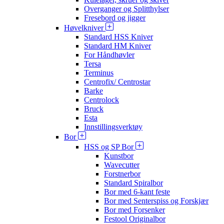
Overganger og Splitthylser
Fresebord og jigger
Høvelkniver
Standard HSS Kniver
Standard HM Kniver
For Håndhøvler
Tersa
Terminus
Centrofix/ Centrostar
Barke
Centrolock
Bruck
Esta
Innstillingsverktøy
Bor
HSS og SP Bor
Kunstbor
Wavecutter
Forstnerbor
Standard Spiralbor
Bor med 6-kant feste
Bor med Senterspiss og Forskjær
Bor med Forsenker
Festool Originalbor