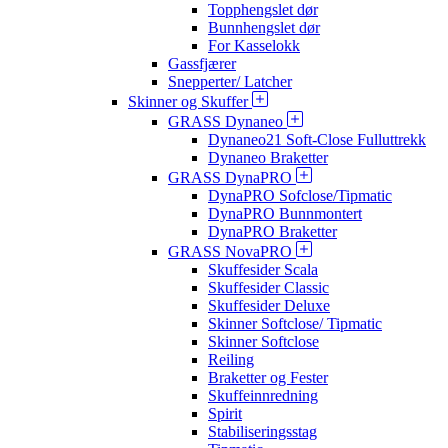
Topphengslet dør
Bunnhengslet dør
For Kasselokk
Gassfjærer
Snepperter/ Latcher
Skinner og Skuffer
GRASS Dynaneo
Dynaneo21 Soft-Close Fulluttrekk
Dynaneo Braketter
GRASS DynaPRO
DynaPRO Sofclose/Tipmatic
DynaPRO Bunnmontert
DynaPRO Braketter
GRASS NovaPRO
Skuffesider Scala
Skuffesider Classic
Skuffesider Deluxe
Skinner Softclose/ Tipmatic
Skinner Softclose
Reiling
Braketter og Fester
Skuffeinnredning
Spirit
Stabiliseringsstag