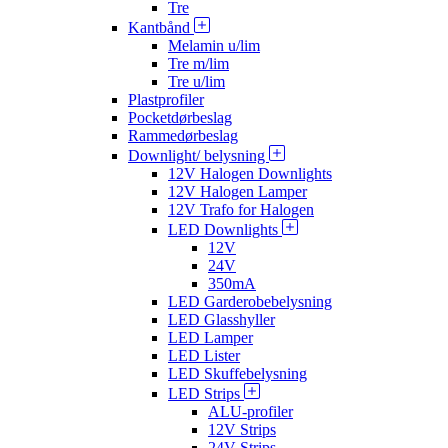
Tre
Kantbånd
Melamin u/lim
Tre m/lim
Tre u/lim
Plastprofiler
Pocketdørbeslag
Rammedørbeslag
Downlight/ belysning
12V Halogen Downlights
12V Halogen Lamper
12V Trafo for Halogen
LED Downlights
12V
24V
350mA
LED Garderobebelysning
LED Glasshyller
LED Lamper
LED Lister
LED Skuffebelysning
LED Strips
ALU-profiler
12V Strips
24V Strips