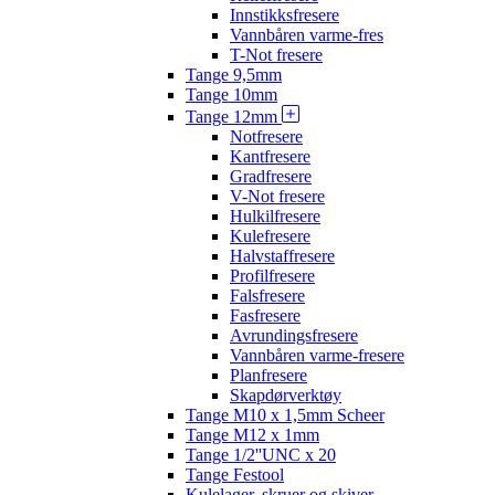
Innstikksfresere
Vannbåren varme-fres
T-Not fresere
Tange 9,5mm
Tange 10mm
Tange 12mm
Notfresere
Kantfresere
Gradfresere
V-Not fresere
Hulkilfresere
Kulefresere
Halvstaffresere
Profilfresere
Falsfresere
Fasfresere
Avrundingsfresere
Vannbåren varme-fresere
Planfresere
Skapdørverktøy
Tange M10 x 1,5mm Scheer
Tange M12 x 1mm
Tange 1/2''UNC x 20
Tange Festool
Kulelager, skruer og skiver