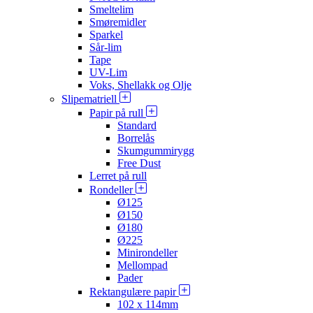
Smeltelim
Smøremidler
Sparkel
Sår-lim
Tape
UV-Lim
Voks, Shellakk og Olje
Slipematriell
Papir på rull
Standard
Borrelås
Skumgummirygg
Free Dust
Lerret på rull
Rondeller
Ø125
Ø150
Ø180
Ø225
Minirondeller
Mellompad
Pader
Rektangulære papir
102 x 114mm