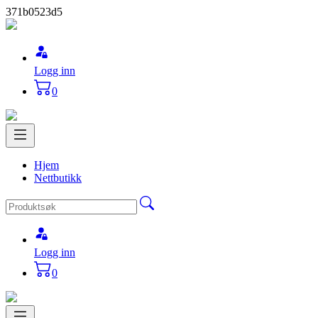
371b0523d5
Logg inn
0
Hjem
Nettbutikk
Logg inn
0