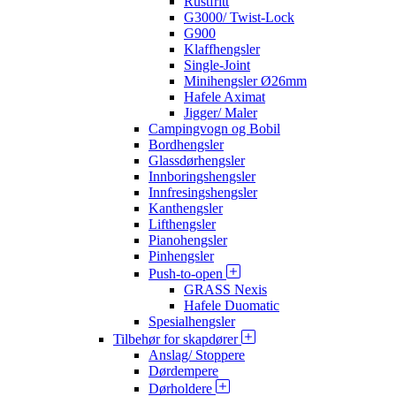
Rustfritt
G3000/ Twist-Lock
G900
Klaffhengsler
Single-Joint
Minihengsler Ø26mm
Hafele Aximat
Jigger/ Maler
Campingvogn og Bobil
Bordhengsler
Glassdørhengsler
Innboringshengsler
Innfresingshengsler
Kanthengsler
Lifthengsler
Pianohengsler
Pinhengsler
Push-to-open
GRASS Nexis
Hafele Duomatic
Spesialhengsler
Tilbehør for skapdører
Anslag/ Stoppere
Dørdempere
Dørholdere