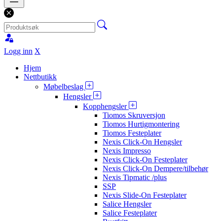
Logg inn
X
Hjem
Nettbutikk
Møbelbeslag
Hengsler
Kopphengsler
Tiomos Skruversjon
Tiomos Hurtigmontering
Tiomos Festeplater
Nexis Click-On Hengsler
Nexis Impresso
Nexis Click-On Festeplater
Nexis Click-On Dempere/tilbehør
Nexis Tipmatic /plus
SSP
Nexis Slide-On Festeplater
Salice Hengsler
Salice Festeplater