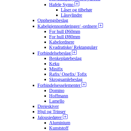
Hafele Symo
Låser og tilbehør
Låssylindre
Opphengsbeslag
Kabelgjennomføringer/ -ordnere
For hull Ø60mm
For hull Ø80mm
Kabelordnere
Kvadratiske/ Rektangulær
Forbindelsebeslag
Benkeplatebeslag
Keku
Minifix
Rafix/ Onefix/ Tofix
Skrogsamlebeslag
Forbindelsesselementer
Domino
Hoffmann
Lamello
Dreieskiver
Hjul og Trinser
Jalousiedører
Aluminium
Kunststoff