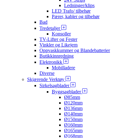
Ledninger/klips
LED Trafo/ tilbehør
Pærer, kabler og tilbehør
Bad
Tredetaljer
Konsoller
TV-Lifter og Fester
Vinkler og Likejern
Oppvaskkummer og Blandebatterier
Butikkinnredning
Elektronikk
Mobilladere
Diverse
Skjærende Verktøy
Sirkelsagblader
Byggsagblader
Ø85mm
Ø120mm
Ø136mm
Ø140mm
Ø150mm
Ø160mm
Ø165mm
Ø168mm