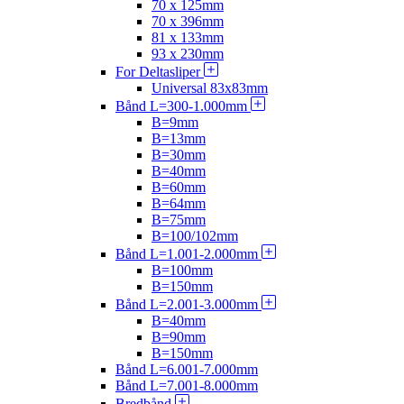
70 x 125mm
70 x 396mm
81 x 133mm
93 x 230mm
For Deltasliper
Universal 83x83mm
Bånd L=300-1.000mm
B=9mm
B=13mm
B=30mm
B=40mm
B=60mm
B=64mm
B=75mm
B=100/102mm
Bånd L=1.001-2.000mm
B=100mm
B=150mm
Bånd L=2.001-3.000mm
B=40mm
B=90mm
B=150mm
Bånd L=6.001-7.000mm
Bånd L=7.001-8.000mm
Bredbånd