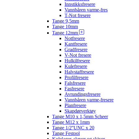
Innstikksfresere
Vannbåren varme-fres
T-Not fresere
Tange 9,5mm
Tange 10mm
Tange 12mm
Notfresere
Kantfresere
Gradfresere
V-Not fresere
Hulkilfresere
Kulefresere
Halvstaffresere
Profilfresere
Falsfresere
Fasfresere
Avrundingsfresere
Vannbåren varme-fresere
Planfresere
Skapdørverktøy
Tange M10 x 1,5mm Scheer
Tange M12 x 1mm
Tange 1/2''UNC x 20
Tange Festool
Kulelager, skruer og skiver