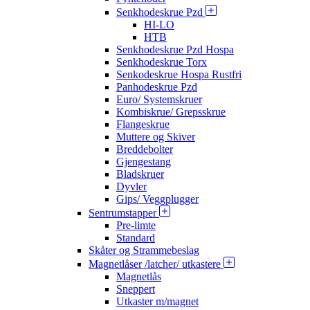
Senkhodeskrue Pzd
HI-LO
HTB
Senkhodeskrue Pzd Hospa
Senkhodeskrue Torx
Senkodeskrue Hospa Rustfri
Panhodeskrue Pzd
Euro/ Systemskruer
Kombiskrue/ Grepsskrue
Flangeskrue
Muttere og Skiver
Breddebolter
Gjengestang
Bladskruer
Dyvler
Gips/ Veggplugger
Sentrumstapper
Pre-limte
Standard
Skåter og Strammebeslag
Magnetlåser /latcher/ utkastere
Magnetlås
Sneppert
Utkaster m/magnet