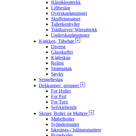
Håndkleuttrekk
Liftbeslag
Overskapløsninger
Skuffeinnsatser
Tallerkenhyller
Trådkurver/ Wireuttrekk
Underskapløsninger
Kjøkken, Tilbehør
Diverse
Glasskuffer
Kjøleskap
Reling
Strømuttak
Søyler
Sengebeslag
Dekkapper/ -propper
For Huller
For Pzd
For Torx
Selvklebende
Skruer, Bolter og Muttere
Møbelbolter
Sylindermutter
Iskruings-/ Islåingsmuttere
Pyntehoder