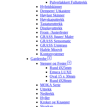
Pulverlakkert Fulluttrekk
Hybridskinner
Dempere/ Utkastere
Høylast Skinner
Høyskaputtrekk
Tastaturuttrekk
Displayuttrekk
Front- /Justerfester
GRASS Jigger/ Maler
GRASS Sensomatic
GRASS Unigrass
Hafele Moovit
Kontorsystemer
Garderobe
Stenger og Fester
Rund Ø25mm
Emuca LUXE
Oval 15 x 30mm
Rund Ø28mm
MOKA Serie
Uttrekk
Nedtrekk
Hyller
Kroker og Knagger
Skoskap