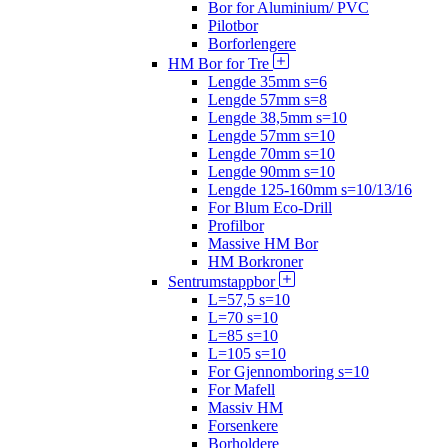
Bor for Aluminium/ PVC
Pilotbor
Borforlengere
HM Bor for Tre
Lengde 35mm s=6
Lengde 57mm s=8
Lengde 38,5mm s=10
Lengde 57mm s=10
Lengde 70mm s=10
Lengde 90mm s=10
Lengde 125-160mm s=10/13/16
For Blum Eco-Drill
Profilbor
Massive HM Bor
HM Borkroner
Sentrumstappbor
L=57,5 s=10
L=70 s=10
L=85 s=10
L=105 s=10
For Gjennomboring s=10
For Mafell
Massiv HM
Forsenkere
Borholdere