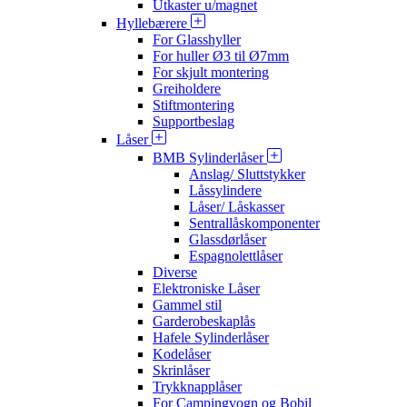
Utkaster u/magnet
Hyllebærere
For Glasshyller
For huller Ø3 til Ø7mm
For skjult montering
Greiholdere
Stiftmontering
Supportbeslag
Låser
BMB Sylinderlåser
Anslag/ Sluttstykker
Låssylindere
Låser/ Låskasser
Sentrallåskomponenter
Glassdørlåser
Espagnolettlåser
Diverse
Elektroniske Låser
Gammel stil
Garderobeskaplås
Hafele Sylinderlåser
Kodelåser
Skrinlåser
Trykknapplåser
For Campingvogn og Bobil