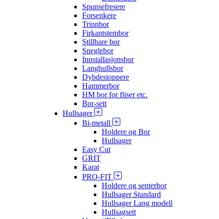
Spunsefresere
Forsenkere
Trinnbor
Firkantstembor
Stillbare bor
Sneglebor
Innstallasjonsbor
Langhullsbor
Dybdestoppere
Hammerbor
HM bor for fliser etc.
Bor-sett
Hullsager
Bi-metall
Holdere og Bor
Hullsager
Easy Cut
GRIT
Karat
PRO-FIT
Holdere og senterbor
Hullsager Standard
Hullsager Lang modell
Hullsagsett