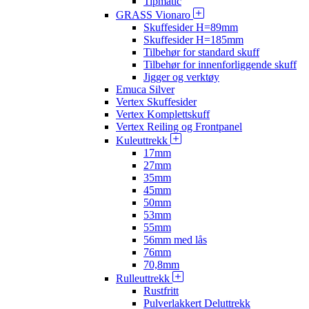
Tipmatic
GRASS Vionaro
Skuffesider H=89mm
Skuffesider H=185mm
Tilbehør for standard skuff
Tilbehør for innenforliggende skuff
Jigger og verktøy
Emuca Silver
Vertex Skuffesider
Vertex Komplettskuff
Vertex Reiling og Frontpanel
Kuleuttrekk
17mm
27mm
35mm
45mm
50mm
53mm
55mm
56mm med lås
76mm
70,8mm
Rulleuttrekk
Rustfritt
Pulverlakkert Deluttrekk