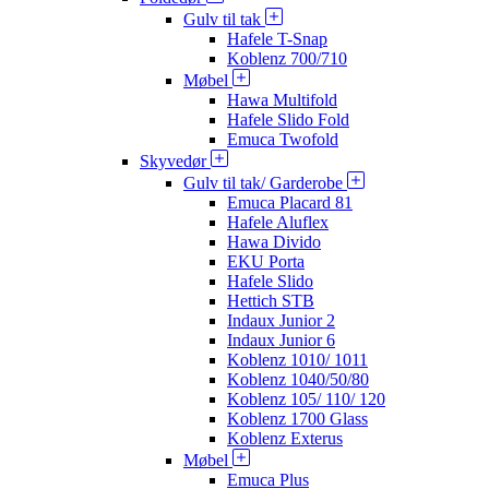
Gulv til tak
Hafele T-Snap
Koblenz 700/710
Møbel
Hawa Multifold
Hafele Slido Fold
Emuca Twofold
Skyvedør
Gulv til tak/ Garderobe
Emuca Placard 81
Hafele Aluflex
Hawa Divido
EKU Porta
Hafele Slido
Hettich STB
Indaux Junior 2
Indaux Junior 6
Koblenz 1010/ 1011
Koblenz 1040/50/80
Koblenz 105/ 110/ 120
Koblenz 1700 Glass
Koblenz Exterus
Møbel
Emuca Plus