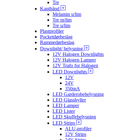
Tre
Kantbånd
Melamin u/lim
Tre m/lim
Tre u/lim
Plastprofiler
Pocketdørbeslag
Rammedørbeslag
Downlight/ belysning
12V Halogen Downlights
12V Halogen Lamper
12V Trafo for Halogen
LED Downlights
12V
24V
350mA
LED Garderobebelysning
LED Glasshyller
LED Lamper
LED Lister
LED Skuffebelysning
LED Strips
ALU-profiler
12V Strips
24V Strips