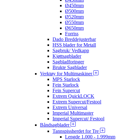
Ø450mm
Ø500mm
Ø520mm
Ø550mm
Ø650mm
Forriss
Dado Breddejusterbar
HSS blader for Metall
Sagbruk/ Vedkapp
Kjøttsagblader
Sagbladforinger
Brukte Sagblader
Verktøy for Multimaskiner
MPS Starlock
Fein Starlock
Fein Supercut
Extrem QuickLOCK
Extrem Supercut/Festool
Extrem Universal
Imperial Multimaster
Imperial Supercut/ Festool
Båndsagblader
Tannspissherdet for Tre
Lengde 1.000 - 1.999mm