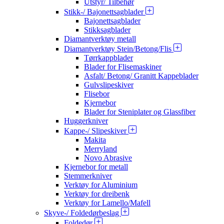
Utstyr/ Tilbehør
Stikk-/ Bajonettsagblader
Bajonettsagblader
Stikksagblader
Diamantverktøy metall
Diamantverktøy Stein/Betong/Flis
Tørrkappblader
Blader for Flisemaskiner
Asfalt/ Betong/ Granitt Kappeblader
Gulvslipeskiver
Flisebor
Kjernebor
Blader for Steniplater og Glassfiber
Huggerkniver
Kappe-/ Slipeskiver
Makita
Merryland
Novo Abrasive
Kjernebor for metall
Stemmerkniver
Verktøy for Aluminium
Verktøy for dreibenk
Verktøy for Lamello/Mafell
Skyve-/ Foldedørbeslag
Foldedør