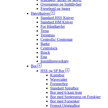
Overganger og Splitthylser
Fresebord og jigger
Høvelkniver
Standard HSS Kniver
Standard HM Kniver
For Håndhøvler
Tersa
Terminus
Centrofix/ Centrostar
Barke
Centrolock
Bruck
Esta
Innstillingsverktøy
Bor
HSS og SP Bor
Kunstbor
Wavecutter
Forstnerbor
Standard Spiralbor
Bor med 6-kant feste
Bor med Senterspiss og Forskjær
Bor med Forsenker
Festool Originalbor