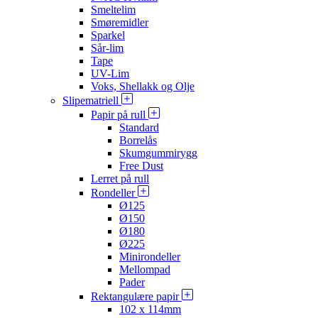
Smeltelim
Smøremidler
Sparkel
Sår-lim
Tape
UV-Lim
Voks, Shellakk og Olje
Slipematriell
Papir på rull
Standard
Borrelås
Skumgummirygg
Free Dust
Lerret på rull
Rondeller
Ø125
Ø150
Ø180
Ø225
Minirondeller
Mellompad
Pader
Rektangulære papir
102 x 114mm