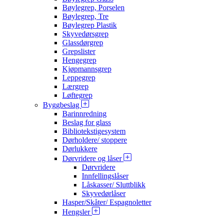
Bøylegrep, Porselen
Bøylegrep, Tre
Bøylegrep Plastik
Skyvedørsgrep
Glassdørgrep
Grepslister
Hengegrep
Kjøpmannsgrep
Leppegrep
Lærgrep
Løftegrep
Byggbeslag
Barinnredning
Beslag for glass
Bibliotekstigesystem
Dørholdere/ stoppere
Dørlukkere
Dørvridere og låser
Dørvridere
Innfellingslåser
Låskasser/ Sluttblikk
Skyvedørlåser
Hasper/Skåter/ Espagnoletter
Hengsler