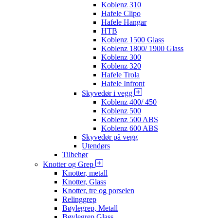
Koblenz 310
Hafele Clipo
Hafele Hangar
HTB
Koblenz 1500 Glass
Koblenz 1800/ 1900 Glass
Koblenz 300
Koblenz 320
Hafele Trola
Hafele Infront
Skyvedør i vegg
Koblenz 400/ 450
Koblenz 500
Koblenz 500 ABS
Koblenz 600 ABS
Skyvedør på vegg
Utendørs
Tilbehør
Knotter og Grep
Knotter, metall
Knotter, Glass
Knotter, tre og porselen
Relinggrep
Bøylegrep, Metall
Bøylegrep Glass