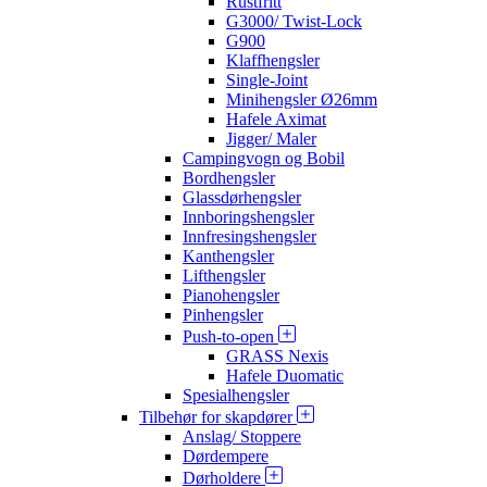
Rustfritt
G3000/ Twist-Lock
G900
Klaffhengsler
Single-Joint
Minihengsler Ø26mm
Hafele Aximat
Jigger/ Maler
Campingvogn og Bobil
Bordhengsler
Glassdørhengsler
Innboringshengsler
Innfresingshengsler
Kanthengsler
Lifthengsler
Pianohengsler
Pinhengsler
Push-to-open
GRASS Nexis
Hafele Duomatic
Spesialhengsler
Tilbehør for skapdører
Anslag/ Stoppere
Dørdempere
Dørholdere