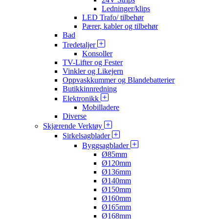
Ledninger/klips
LED Trafo/ tilbehør
Pærer, kabler og tilbehør
Bad
Tredetaljer
Konsoller
TV-Lifter og Fester
Vinkler og Likejern
Oppvaskkummer og Blandebatterier
Butikkinnredning
Elektronikk
Mobilladere
Diverse
Skjærende Verktøy
Sirkelsagblader
Byggsagblader
Ø85mm
Ø120mm
Ø136mm
Ø140mm
Ø150mm
Ø160mm
Ø165mm
Ø168mm