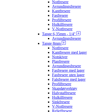
Notfresere
Avrundingsfresere
Kantfresere
Fasfresere
Profilfresere
Hulkilfresere
V-Notfresere
Tange 6,35mm - 1/4''
Avrundingsfresere
Tange 8mm
Notfresere
Kantfresere med lager
Notskiver
Planfresere
Avrundingsfresere
Fasfresere med lager
Fasfresere uten lager
Falsfresere med lager
Profilfresere
Skapdørverktøy
Halvstaffresere
Hulkilfresere
Sinkfresere
V-Notfresere
Relieffresere