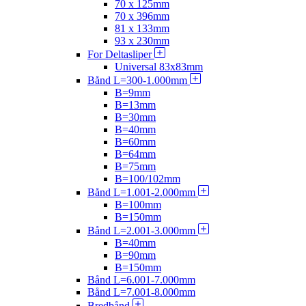
70 x 125mm
70 x 396mm
81 x 133mm
93 x 230mm
For Deltasliper
Universal 83x83mm
Bånd L=300-1.000mm
B=9mm
B=13mm
B=30mm
B=40mm
B=60mm
B=64mm
B=75mm
B=100/102mm
Bånd L=1.001-2.000mm
B=100mm
B=150mm
Bånd L=2.001-3.000mm
B=40mm
B=90mm
B=150mm
Bånd L=6.001-7.000mm
Bånd L=7.001-8.000mm
Bredbånd