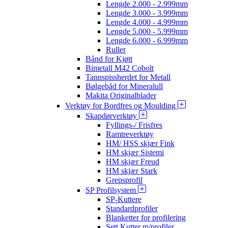
Lengde 2.000 - 2.999mm
Lengde 3.000 - 3.999mm
Lengde 4.000 - 4.999mm
Lengde 5.000 - 5.999mm
Lengde 6.000 - 6.999mm
Ruller
Bånd for Kjøtt
Bimetall M42 Cobolt
Tannspissherdet for Metall
Bølgebåd for Mineralull
Makita Originalblader
Verktøy for Bordfres og Moulding
Skapdørverktøy
Fyllings-/ Frisfres
Ramtreverktøy
HM/ HSS skjær Fink
HM skjær Sistemi
HM skjær Freud
HM skjær Stark
Grepsprofil
SP Profilsystem
SP-Kuttere
Standardprofiler
Blanketter for profilering
Sett Kutter m/profiler