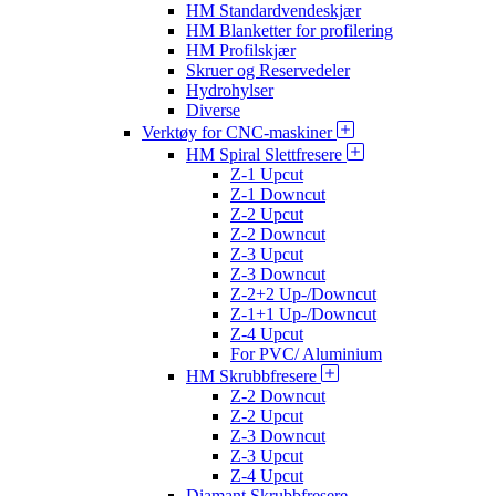
HM Standardvendeskjær
HM Blanketter for profilering
HM Profilskjær
Skruer og Reservedeler
Hydrohylser
Diverse
Verktøy for CNC-maskiner
HM Spiral Slettfresere
Z-1 Upcut
Z-1 Downcut
Z-2 Upcut
Z-2 Downcut
Z-3 Upcut
Z-3 Downcut
Z-2+2 Up-/Downcut
Z-1+1 Up-/Downcut
Z-4 Upcut
For PVC/ Aluminium
HM Skrubbfresere
Z-2 Downcut
Z-2 Upcut
Z-3 Downcut
Z-3 Upcut
Z-4 Upcut
Diamant Skrubbfresere