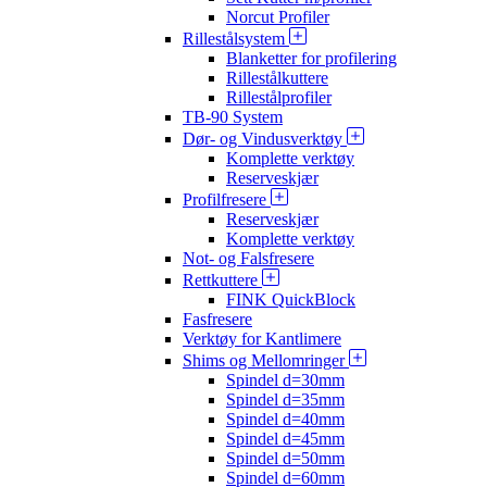
Norcut Profiler
Rillestålsystem
Blanketter for profilering
Rillestålkuttere
Rillestålprofiler
TB-90 System
Dør- og Vindusverktøy
Komplette verktøy
Reserveskjær
Profilfresere
Reserveskjær
Komplette verktøy
Not- og Falsfresere
Rettkuttere
FINK QuickBlock
Fasfresere
Verktøy for Kantlimere
Shims og Mellomringer
Spindel d=30mm
Spindel d=35mm
Spindel d=40mm
Spindel d=45mm
Spindel d=50mm
Spindel d=60mm