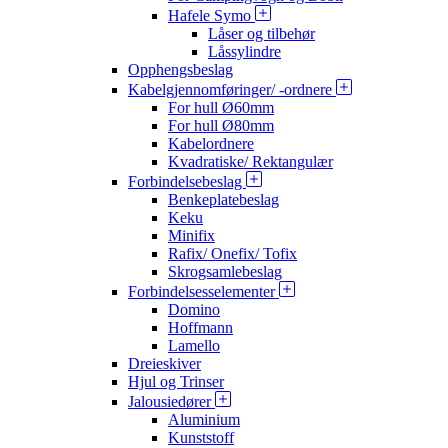
Hafele Symo
Låser og tilbehør
Låssylindre
Opphengsbeslag
Kabelgjennomføringer/ -ordnere
For hull Ø60mm
For hull Ø80mm
Kabelordnere
Kvadratiske/ Rektangulær
Forbindelsebeslag
Benkeplatebeslag
Keku
Minifix
Rafix/ Onefix/ Tofix
Skrogsamlebeslag
Forbindelsesselementer
Domino
Hoffmann
Lamello
Dreieskiver
Hjul og Trinser
Jalousiedører
Aluminium
Kunststoff