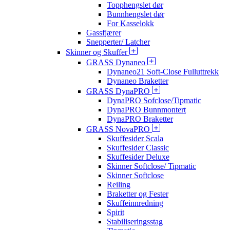
Topphengslet dør
Bunnhengslet dør
For Kasselokk
Gassfjærer
Snepperter/ Latcher
Skinner og Skuffer
GRASS Dynaneo
Dynaneo21 Soft-Close Fulluttrekk
Dynaneo Braketter
GRASS DynaPRO
DynaPRO Sofclose/Tipmatic
DynaPRO Bunnmontert
DynaPRO Braketter
GRASS NovaPRO
Skuffesider Scala
Skuffesider Classic
Skuffesider Deluxe
Skinner Softclose/ Tipmatic
Skinner Softclose
Reiling
Braketter og Fester
Skuffeinnredning
Spirit
Stabiliseringsstag