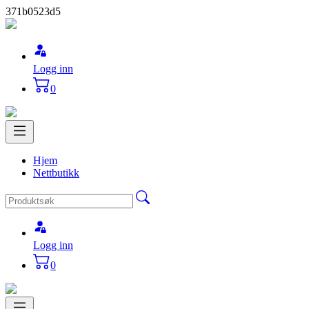
371b0523d5
Logg inn
0
Hjem
Nettbutikk
Logg inn
0