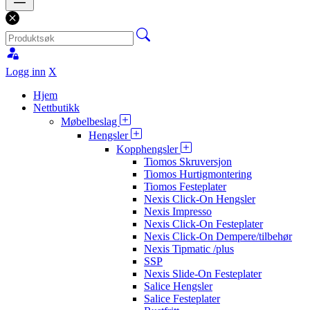
Logg inn
X
Hjem
Nettbutikk
Møbelbeslag
Hengsler
Kopphengsler
Tiomos Skruversjon
Tiomos Hurtigmontering
Tiomos Festeplater
Nexis Click-On Hengsler
Nexis Impresso
Nexis Click-On Festeplater
Nexis Click-On Dempere/tilbehør
Nexis Tipmatic /plus
SSP
Nexis Slide-On Festeplater
Salice Hengsler
Salice Festeplater