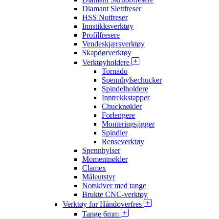
Diamant Slettfreser
HSS Notfreser
Innstikksverktøy
Profilfresere
Vendeskjærsverktøy
Skapdørverktøy
Verktøyholdere
Tornado
Spennhylsechucker
Spindelholdere
Inntrekkstapper
Chucknøkler
Forlengere
Monteringsjigger
Spindler
Renseverktøy
Spennhylser
Momentnøkler
Clamex
Måleutstyr
Notskiver med tange
Brukte CNC-verktøy
Verktøy for Håndoverfres
Tange 6mm