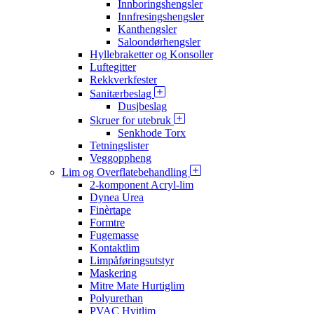
Innboringshengsler
Innfresingshengsler
Kanthengsler
Saloondørhengsler
Hyllebraketter og Konsoller
Luftegitter
Rekkverkfester
Sanitærbeslag
Dusjbeslag
Skruer for utebruk
Senkhode Torx
Tetningslister
Veggoppheng
Lim og Overflatebehandling
2-komponent Acryl-lim
Dynea Urea
Finèrtape
Formtre
Fugemasse
Kontaktlim
Limpåføringsutstyr
Maskering
Mitre Mate Hurtiglim
Polyurethan
PVAC Hvitlim