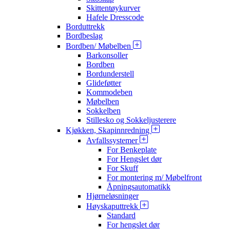
Skittentøykurver
Hafele Dresscode
Borduttrekk
Bordbeslag
Bordben/ Møbelben
Barkonsoller
Bordben
Bordunderstell
Glideføtter
Kommodeben
Møbelben
Sokkelben
Stillesko og Sokkeljusterere
Kjøkken, Skapinnredning
Avfallssystemer
For Benkeplate
For Hengslet dør
For Skuff
For montering m/ Møbelfront
Åpningsautomatikk
Hjørneløsninger
Høyskaputtrekk
Standard
For hengslet dør