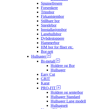
Spunsefresere
Forsenkere
Trinnbor
Firkantstembor
Stillbare bor
Sneglebor
Innstallasjonsbor
Langhullsbor
Dybdestoppere
Hammerbor
HM bor for fliser etc.
Bor-sett
Hullsager
Bi-metall
Holdere og Bor
Hullsager
Easy Cut
GRIT
Karat
PRO-FIT
Holdere og senterbor
Hullsager Standard
Hullsager Lang modell
Hullsagsett