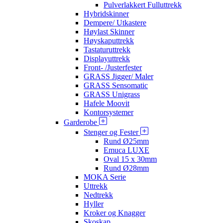
Pulverlakkert Fulluttrekk
Hybridskinner
Dempere/ Utkastere
Høylast Skinner
Høyskaputtrekk
Tastaturuttrekk
Displayuttrekk
Front- /Justerfester
GRASS Jigger/ Maler
GRASS Sensomatic
GRASS Unigrass
Hafele Moovit
Kontorsystemer
Garderobe
Stenger og Fester
Rund Ø25mm
Emuca LUXE
Oval 15 x 30mm
Rund Ø28mm
MOKA Serie
Uttrekk
Nedtrekk
Hyller
Kroker og Knagger
Skoskap