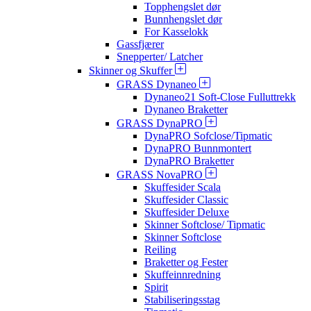
Topphengslet dør
Bunnhengslet dør
For Kasselokk
Gassfjærer
Snepperter/ Latcher
Skinner og Skuffer
GRASS Dynaneo
Dynaneo21 Soft-Close Fulluttrekk
Dynaneo Braketter
GRASS DynaPRO
DynaPRO Sofclose/Tipmatic
DynaPRO Bunnmontert
DynaPRO Braketter
GRASS NovaPRO
Skuffesider Scala
Skuffesider Classic
Skuffesider Deluxe
Skinner Softclose/ Tipmatic
Skinner Softclose
Reiling
Braketter og Fester
Skuffeinnredning
Spirit
Stabiliseringsstag