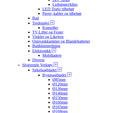
Ledninger/klips
LED Trafo/ tilbehør
Pærer, kabler og tilbehør
Bad
Tredetaljer
Konsoller
TV-Lifter og Fester
Vinkler og Likejern
Oppvaskkummer og Blandebatterier
Butikkinnredning
Elektronikk
Mobilladere
Diverse
Skjærende Verktøy
Sirkelsagblader
Byggsagblader
Ø85mm
Ø120mm
Ø136mm
Ø140mm
Ø150mm
Ø160mm
Ø165mm
Ø168mm