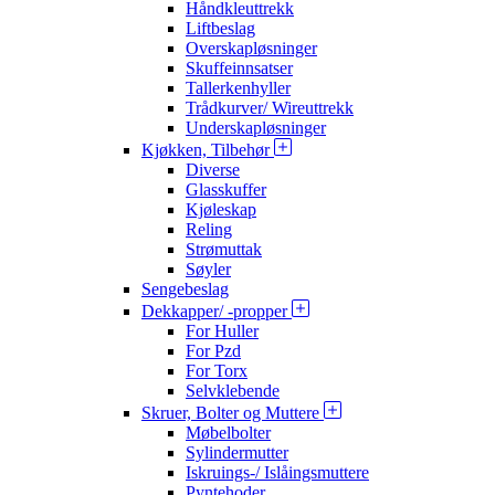
Håndkleuttrekk
Liftbeslag
Overskapløsninger
Skuffeinnsatser
Tallerkenhyller
Trådkurver/ Wireuttrekk
Underskapløsninger
Kjøkken, Tilbehør
Diverse
Glasskuffer
Kjøleskap
Reling
Strømuttak
Søyler
Sengebeslag
Dekkapper/ -propper
For Huller
For Pzd
For Torx
Selvklebende
Skruer, Bolter og Muttere
Møbelbolter
Sylindermutter
Iskruings-/ Islåingsmuttere
Pyntehoder