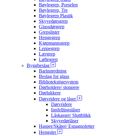
Bøylegrep, Porselen
Bøylegrep, Tre
Bøylegrep Plastik
Skyvedørsgrep
Glassdørgrep
Grepslister
Hengegrep
Kjøpmannsgrep
Leppegrep
Lærgrep
Løftegrep
Byggbeslag
Barinnredning
Beslag for glass
Bibliotekstigesystem
Dørholdere/ stoppere
Dørlukkere
Dørvridere og låser
Dørvridere
Innfellingslåser
Låskasser/ Sluttblikk
Skyvedørlåser
Hasper/Skåter/ Espagnoletter
Hengsler