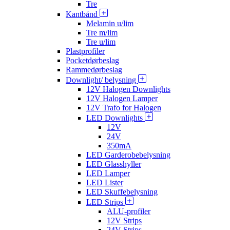
Tre
Kantbånd
Melamin u/lim
Tre m/lim
Tre u/lim
Plastprofiler
Pocketdørbeslag
Rammedørbeslag
Downlight/ belysning
12V Halogen Downlights
12V Halogen Lamper
12V Trafo for Halogen
LED Downlights
12V
24V
350mA
LED Garderobebelysning
LED Glasshyller
LED Lamper
LED Lister
LED Skuffebelysning
LED Strips
ALU-profiler
12V Strips
24V Strips