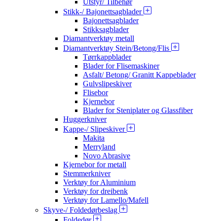
Utstyr/ Tilbehør
Stikk-/ Bajonettsagblader
Bajonettsagblader
Stikksagblader
Diamantverktøy metall
Diamantverktøy Stein/Betong/Flis
Tørrkappblader
Blader for Flisemaskiner
Asfalt/ Betong/ Granitt Kappeblader
Gulvslipeskiver
Flisebor
Kjernebor
Blader for Steniplater og Glassfiber
Huggerkniver
Kappe-/ Slipeskiver
Makita
Merryland
Novo Abrasive
Kjernebor for metall
Stemmerkniver
Verktøy for Aluminium
Verktøy for dreibenk
Verktøy for Lamello/Mafell
Skyve-/ Foldedørbeslag
Foldedør