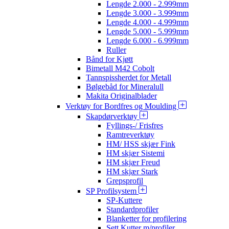
Lengde 2.000 - 2.999mm
Lengde 3.000 - 3.999mm
Lengde 4.000 - 4.999mm
Lengde 5.000 - 5.999mm
Lengde 6.000 - 6.999mm
Ruller
Bånd for Kjøtt
Bimetall M42 Cobolt
Tannspissherdet for Metall
Bølgebåd for Mineralull
Makita Originalblader
Verktøy for Bordfres og Moulding
Skapdørverktøy
Fyllings-/ Frisfres
Ramtreverktøy
HM/ HSS skjær Fink
HM skjær Sistemi
HM skjær Freud
HM skjær Stark
Grepsprofil
SP Profilsystem
SP-Kuttere
Standardprofiler
Blanketter for profilering
Sett Kutter m/profiler