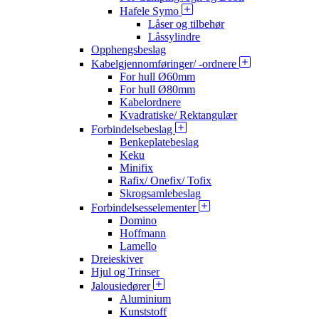
Hafele Symo
Låser og tilbehør
Låssylindre
Opphengsbeslag
Kabelgjennomføringer/ -ordnere
For hull Ø60mm
For hull Ø80mm
Kabelordnere
Kvadratiske/ Rektangulær
Forbindelsebeslag
Benkeplatebeslag
Keku
Minifix
Rafix/ Onefix/ Tofix
Skrogsamlebeslag
Forbindelsesselementer
Domino
Hoffmann
Lamello
Dreieskiver
Hjul og Trinser
Jalousiedører
Aluminium
Kunststoff