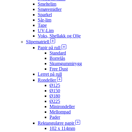
Smeltelim
Smøremidler
Sparkel
Sår-lim
Tape
UV-Lim
Voks, Shellakk og Olje
Slipematriell
Papir på rull
Standard
Borrelås
Skumgummirygg
Free Dust
Lerret på rull
Rondeller
Ø125
Ø150
Ø180
Ø225
Minirondeller
Mellompad
Pader
Rektangulære papir
102 x 114mm