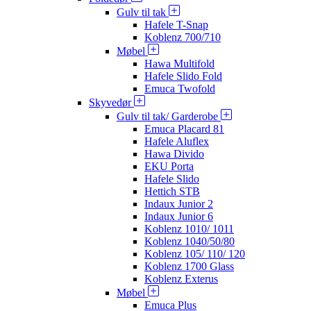
Gulv til tak
Hafele T-Snap
Koblenz 700/710
Møbel
Hawa Multifold
Hafele Slido Fold
Emuca Twofold
Skyvedør
Gulv til tak/ Garderobe
Emuca Placard 81
Hafele Aluflex
Hawa Divido
EKU Porta
Hafele Slido
Hettich STB
Indaux Junior 2
Indaux Junior 6
Koblenz 1010/ 1011
Koblenz 1040/50/80
Koblenz 105/ 110/ 120
Koblenz 1700 Glass
Koblenz Exterus
Møbel
Emuca Plus