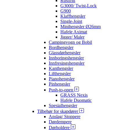
Rustfritt
G3000/ Twist-Lock
G900
Klaffhengsler
Single-Joint
Minihengsler Ø26mm
Hafele Aximat
Jigger/ Maler
Campingvogn og Bobil
Bordhengsler
Glassdørhengsler
Innboringshengsler
Innfresingshengsler
Kanthengsler
Lifthengsler
Pianohengsler
Pinhengsler
Push-to-open
GRASS Nexis
Hafele Duomatic
Spesialhengsler
Tilbehør for skapdører
Anslag/ Stoppere
Dørdempere
Dørholdere