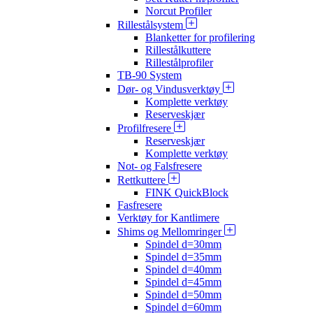
Norcut Profiler
Rillestålsystem
Blanketter for profilering
Rillestålkuttere
Rillestålprofiler
TB-90 System
Dør- og Vindusverktøy
Komplette verktøy
Reserveskjær
Profilfresere
Reserveskjær
Komplette verktøy
Not- og Falsfresere
Rettkuttere
FINK QuickBlock
Fasfresere
Verktøy for Kantlimere
Shims og Mellomringer
Spindel d=30mm
Spindel d=35mm
Spindel d=40mm
Spindel d=45mm
Spindel d=50mm
Spindel d=60mm