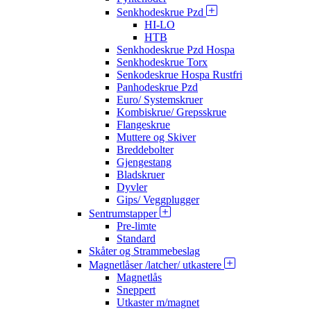
Senkhodeskrue Pzd
HI-LO
HTB
Senkhodeskrue Pzd Hospa
Senkhodeskrue Torx
Senkodeskrue Hospa Rustfri
Panhodeskrue Pzd
Euro/ Systemskruer
Kombiskrue/ Grepsskrue
Flangeskrue
Muttere og Skiver
Breddebolter
Gjengestang
Bladskruer
Dyvler
Gips/ Veggplugger
Sentrumstapper
Pre-limte
Standard
Skåter og Strammebeslag
Magnetlåser /latcher/ utkastere
Magnetlås
Sneppert
Utkaster m/magnet