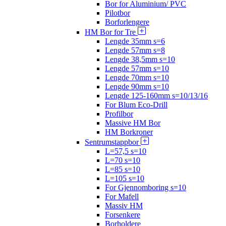
Bor for Aluminium/ PVC
Pilotbor
Borforlengere
HM Bor for Tre
Lengde 35mm s=6
Lengde 57mm s=8
Lengde 38,5mm s=10
Lengde 57mm s=10
Lengde 70mm s=10
Lengde 90mm s=10
Lengde 125-160mm s=10/13/16
For Blum Eco-Drill
Profilbor
Massive HM Bor
HM Borkroner
Sentrumstappbor
L=57,5 s=10
L=70 s=10
L=85 s=10
L=105 s=10
For Gjennomboring s=10
For Mafell
Massiv HM
Forsenkere
Borholdere