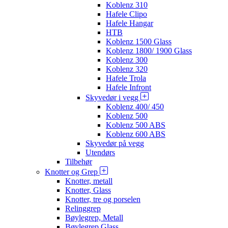
Koblenz 310
Hafele Clipo
Hafele Hangar
HTB
Koblenz 1500 Glass
Koblenz 1800/ 1900 Glass
Koblenz 300
Koblenz 320
Hafele Trola
Hafele Infront
Skyvedør i vegg
Koblenz 400/ 450
Koblenz 500
Koblenz 500 ABS
Koblenz 600 ABS
Skyvedør på vegg
Utendørs
Tilbehør
Knotter og Grep
Knotter, metall
Knotter, Glass
Knotter, tre og porselen
Relinggrep
Bøylegrep, Metall
Bøylegrep Glass