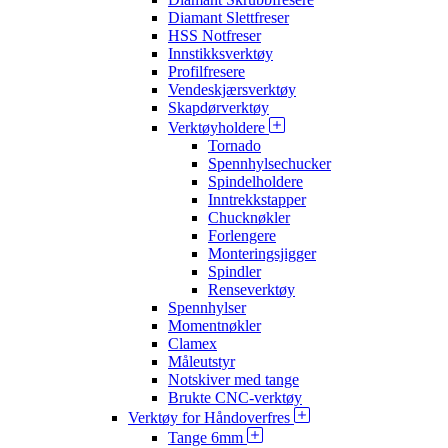
Diamant Slettfreser
HSS Notfreser
Innstikksverktøy
Profilfresere
Vendeskjærsverktøy
Skapdørverktøy
Verktøyholdere
Tornado
Spennhylsechucker
Spindelholdere
Inntrekkstapper
Chucknøkler
Forlengere
Monteringsjigger
Spindler
Renseverktøy
Spennhylser
Momentnøkler
Clamex
Måleutstyr
Notskiver med tange
Brukte CNC-verktøy
Verktøy for Håndoverfres
Tange 6mm