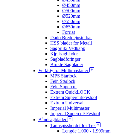
Ø450mm
Ø500mm
Ø520mm
Ø550mm
Ø650mm
Forriss
Dado Breddejusterbar
HSS blader for Metall
Sagbruk/ Vedkapp
Kjøttsagblader
Sagbladforinger
Brukte Sagblader
Verktøy for Multimaskiner
MPS Starlock
Fein Starlock
Fein Supercut
Extrem QuickLOCK
Extrem Supercut/Festool
Extrem Universal
Imperial Multimaster
Imperial Supercut/ Festool
Båndsagblader
Tannspissherdet for Tre
Lengde 1.000 - 1.999mm