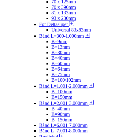
70 x 125mm
70 x 396mm
81 x 133mm
93 x 230mm
For Deltasliper
Universal 83x83mm
Bånd L=300-1.000mm
B=9mm
B=13mm
B=30mm
B=40mm
B=60mm
B=64mm
B=75mm
B=100/102mm
Bånd L=1.001-2.000mm
B=100mm
B=150mm
Bånd L=2.001-3.000mm
B=40mm
B=90mm
B=150mm
Bånd L=6.001-7.000mm
Bånd L=7.001-8.000mm
Bredbånd