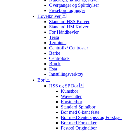
Overganger og Splitthylser
Fresebord og jigger
Høvelkniver
Standard HSS Kniver
Standard HM Kniver
For Håndhøvler
Tersa
Terminus
Centrofix/ Centrostar
Barke
Centrolock
Bruck
Esta
Innstillingsverktøy
Bor
HSS og SP Bor
Kunstbor
Wavecutter
Forstnerbor
Standard Spiralbor
Bor med 6-kant feste
Bor med Senterspiss og Forskjær
Bor med Forsenker
Festool Originalbor