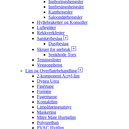
Innboringshengsler
Innfresingshengsler
Kanthengsler
Saloondørhengsler
Hyllebraketter og Konsoller
Luftegitter
Rekkverkfester
Sanitærbeslag
Dusjbeslag
Skruer for utebruk
Senkhode Torx
Tetningslister
Veggoppheng
Lim og Overflatebehandling
2-komponent Acryl-lim
Dynea Urea
Finèrtape
Formtre
Fugemasse
Kontaktlim
Limpåføringsutstyr
Maskering
Mitre Mate Hurtiglim
Polyurethan
PVAC Hvitlim