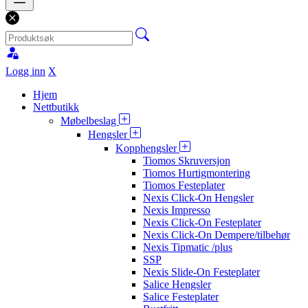
Logg inn
X
Hjem
Nettbutikk
Møbelbeslag
Hengsler
Kopphengsler
Tiomos Skruversjon
Tiomos Hurtigmontering
Tiomos Festeplater
Nexis Click-On Hengsler
Nexis Impresso
Nexis Click-On Festeplater
Nexis Click-On Dempere/tilbehør
Nexis Tipmatic /plus
SSP
Nexis Slide-On Festeplater
Salice Hengsler
Salice Festeplater