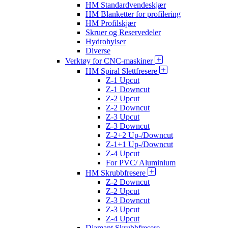
HM Standardvendeskjær
HM Blanketter for profilering
HM Profilskjær
Skruer og Reservedeler
Hydrohylser
Diverse
Verktøy for CNC-maskiner
HM Spiral Slettfresere
Z-1 Upcut
Z-1 Downcut
Z-2 Upcut
Z-2 Downcut
Z-3 Upcut
Z-3 Downcut
Z-2+2 Up-/Downcut
Z-1+1 Up-/Downcut
Z-4 Upcut
For PVC/ Aluminium
HM Skrubbfresere
Z-2 Downcut
Z-2 Upcut
Z-3 Downcut
Z-3 Upcut
Z-4 Upcut
Diamant Skrubbfresere