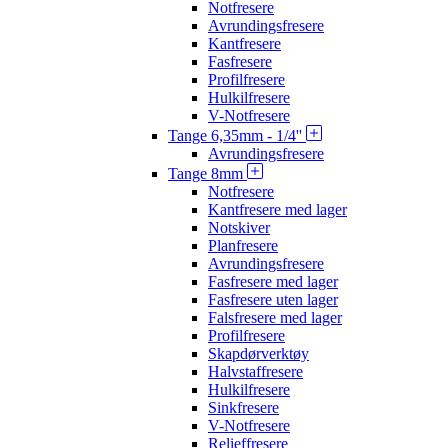
Notfresere
Avrundingsfresere
Kantfresere
Fasfresere
Profilfresere
Hulkilfresere
V-Notfresere
Tange 6,35mm - 1/4''
Avrundingsfresere
Tange 8mm
Notfresere
Kantfresere med lager
Notskiver
Planfresere
Avrundingsfresere
Fasfresere med lager
Fasfresere uten lager
Falsfresere med lager
Profilfresere
Skapdørverktøy
Halvstaffresere
Hulkilfresere
Sinkfresere
V-Notfresere
Relieffresere