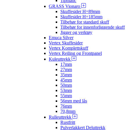
Tipmatic
GRASS Vionaro
Skuffesider H=89mm
Skuffesider H=185mm
Tilbehør for standard skuff
Tilbehør for innenforliggende skuff
Jigger og verktøy
Emuca Silver
Vertex Skuffesider
Vertex Komplettskuff
Vertex Reiling og Frontpanel
Kuleuttrekk
17mm
27mm
35mm
45mm
50mm
53mm
55mm
56mm med lås
76mm
70,8mm
Rulleuttrekk
Rustfritt
Pulverlakkert Deluttrekk