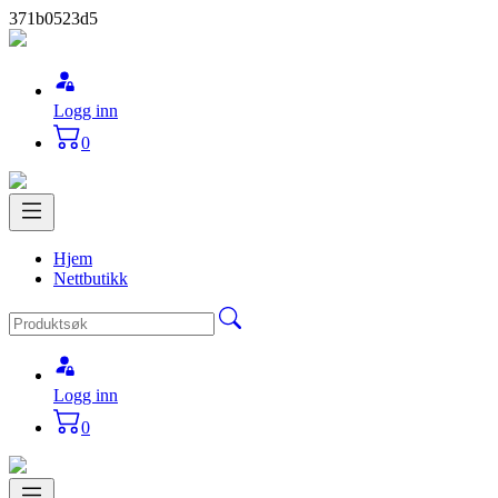
371b0523d5
Logg inn
0
Hjem
Nettbutikk
Logg inn
0