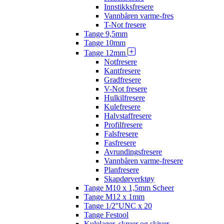
Innstikksfresere
Vannbåren varme-fres
T-Not fresere
Tange 9,5mm
Tange 10mm
Tange 12mm
Notfresere
Kantfresere
Gradfresere
V-Not fresere
Hulkilfresere
Kulefresere
Halvstaffresere
Profilfresere
Falsfresere
Fasfresere
Avrundingsfresere
Vannbåren varme-fresere
Planfresere
Skapdørverktøy
Tange M10 x 1,5mm Scheer
Tange M12 x 1mm
Tange 1/2''UNC x 20
Tange Festool
Kulelager, skruer og skiver