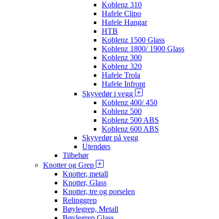
Koblenz 310
Hafele Clipo
Hafele Hangar
HTB
Koblenz 1500 Glass
Koblenz 1800/ 1900 Glass
Koblenz 300
Koblenz 320
Hafele Trola
Hafele Infront
Skyvedør i vegg
Koblenz 400/ 450
Koblenz 500
Koblenz 500 ABS
Koblenz 600 ABS
Skyvedør på vegg
Utendørs
Tilbehør
Knotter og Grep
Knotter, metall
Knotter, Glass
Knotter, tre og porselen
Relinggrep
Bøylegrep, Metall
Bøylegrep Glass