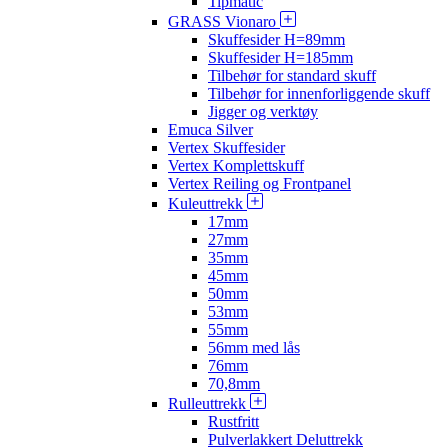
Tipmatic
GRASS Vionaro
Skuffesider H=89mm
Skuffesider H=185mm
Tilbehør for standard skuff
Tilbehør for innenforliggende skuff
Jigger og verktøy
Emuca Silver
Vertex Skuffesider
Vertex Komplettskuff
Vertex Reiling og Frontpanel
Kuleuttrekk
17mm
27mm
35mm
45mm
50mm
53mm
55mm
56mm med lås
76mm
70,8mm
Rulleuttrekk
Rustfritt
Pulverlakkert Deluttrekk