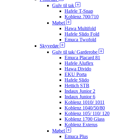
Gulv til tak
Hafele T-Snap
Koblenz 700/710
Møbel
Hawa Multifold
Hafele Slido Fold
Emuca Twofold
Skyvedør
Gulv til tak/ Garderobe
Emuca Placard 81
Hafele Aluflex
Hawa Divido
EKU Porta
Hafele Slido
Hettich STB
Indaux Junior 2
Indaux Junior 6
Koblenz 1010/ 1011
Koblenz 1040/50/80
Koblenz 105/ 110/ 120
Koblenz 1700 Glass
Koblenz Exterus
Møbel
Emuca Plus