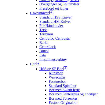
Overganger og Splitthylser
Fresebord og jigger
Høvelkniver
Standard HSS Kniver
Standard HM Kniver
For Håndhøvler
Tersa
Terminus
Centrofix/ Centrostar
Barke
Centrolock
Bruck
Esta
Innstillingsverktøy
Bor
HSS og SP Bor
Kunstbor
Wavecutter
Forstnerbor
Standard Spiralbor
Bor med 6-kant feste
Bor med Senterspiss og Forskjær
Bor med Forsenker
Festool Originalbor