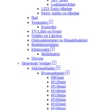
Ledninger/klips
LED Trafo/ tilbehør
Pærer, kabler og tilbehør
Bad
Tredetaljer
Konsoller
TV-Lifter og Fester
Vinkler og Likejern
Oppvaskkummer og Blandebatterier
Butikkinnredning
Elektronikk
Mobilladere
Diverse
Skjærende Verktøy
Sirkelsagblader
Byggsagblader
Ø85mm
Ø120mm
Ø136mm
Ø140mm
Ø150mm
Ø160mm
Ø165mm
Ø168mm