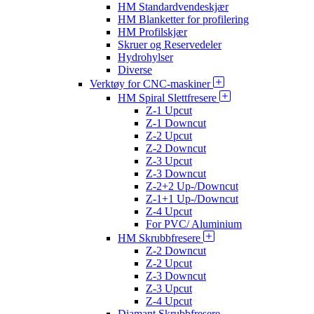
HM Standardvendeskjær
HM Blanketter for profilering
HM Profilskjær
Skruer og Reservedeler
Hydrohylser
Diverse
Verktøy for CNC-maskiner
HM Spiral Slettfresere
Z-1 Upcut
Z-1 Downcut
Z-2 Upcut
Z-2 Downcut
Z-3 Upcut
Z-3 Downcut
Z-2+2 Up-/Downcut
Z-1+1 Up-/Downcut
Z-4 Upcut
For PVC/ Aluminium
HM Skrubbfresere
Z-2 Downcut
Z-2 Upcut
Z-3 Downcut
Z-3 Upcut
Z-4 Upcut
Diamant Skrubbfresere