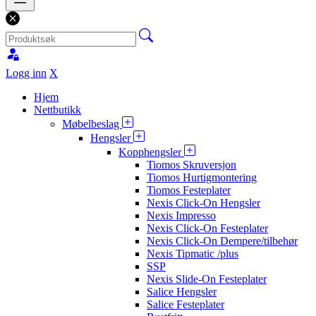
Logg inn
X
Hjem
Nettbutikk
Møbelbeslag
Hengsler
Kopphengsler
Tiomos Skruversjon
Tiomos Hurtigmontering
Tiomos Festeplater
Nexis Click-On Hengsler
Nexis Impresso
Nexis Click-On Festeplater
Nexis Click-On Dempere/tilbehør
Nexis Tipmatic /plus
SSP
Nexis Slide-On Festeplater
Salice Hengsler
Salice Festeplater