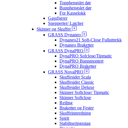
Topphengslet dør
Bunnhengslet dør
For Kasselokk
Gassfjærer
Snepperter/ Latcher
Skinner og Skuffer
GRASS Dynaneo
Dynaneo21 Soft-Close Fulluttrekk
Dynaneo Braketter
GRASS DynaPRO
DynaPRO Sofclose/Tipmatic
DynaPRO Bunnmontert
DynaPRO Braketter
GRASS NovaPRO
Skuffesider Scala
Skuffesider Classic
Skuffesider Deluxe
Skinner Softclose/ Tipmatic
Skinner Softclose
Reiling
Braketter og Fester
Skuffeinnredning
Spirit
Stabiliseringsstag