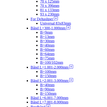
70 x 125mm
70 x 396mm
81 x 133mm
93 x 230mm
For Deltasliper
Universal 83x83mm
Bånd L=300-1.000mm
B=9mm
B=13mm
B=30mm
B=40mm
B=60mm
B=64mm
B=75mm
B=100/102mm
Bånd L=1.001-2.000mm
B=100mm
B=150mm
Bånd L=2.001-3.000mm
B=40mm
B=90mm
B=150mm
Bånd L=6.001-7.000mm
Bånd L=7.001-8.000mm
Bredbånd