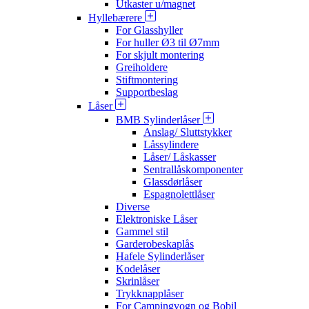
Utkaster u/magnet
Hyllebærere
For Glasshyller
For huller Ø3 til Ø7mm
For skjult montering
Greiholdere
Stiftmontering
Supportbeslag
Låser
BMB Sylinderlåser
Anslag/ Sluttstykker
Låssylindere
Låser/ Låskasser
Sentrallåskomponenter
Glassdørlåser
Espagnolettlåser
Diverse
Elektroniske Låser
Gammel stil
Garderobeskaplås
Hafele Sylinderlåser
Kodelåser
Skrinlåser
Trykknapplåser
For Campingvogn og Bobil