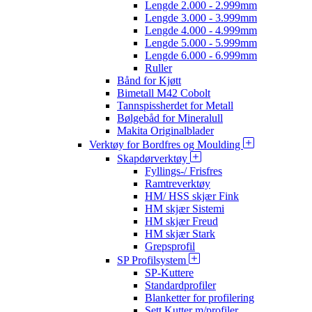
Lengde 2.000 - 2.999mm
Lengde 3.000 - 3.999mm
Lengde 4.000 - 4.999mm
Lengde 5.000 - 5.999mm
Lengde 6.000 - 6.999mm
Ruller
Bånd for Kjøtt
Bimetall M42 Cobolt
Tannspissherdet for Metall
Bølgebåd for Mineralull
Makita Originalblader
Verktøy for Bordfres og Moulding
Skapdørverktøy
Fyllings-/ Frisfres
Ramtreverktøy
HM/ HSS skjær Fink
HM skjær Sistemi
HM skjær Freud
HM skjær Stark
Grepsprofil
SP Profilsystem
SP-Kuttere
Standardprofiler
Blanketter for profilering
Sett Kutter m/profiler