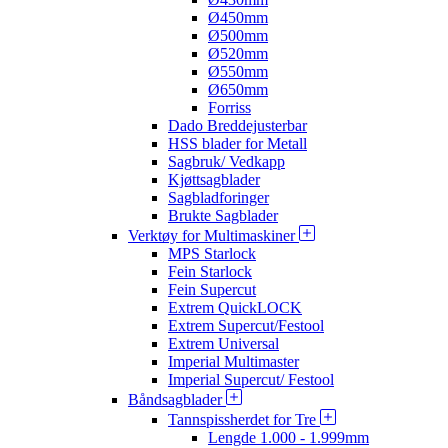
Ø450mm
Ø500mm
Ø520mm
Ø550mm
Ø650mm
Forriss
Dado Breddejusterbar
HSS blader for Metall
Sagbruk/ Vedkapp
Kjøttsagblader
Sagbladforinger
Brukte Sagblader
Verktøy for Multimaskiner
MPS Starlock
Fein Starlock
Fein Supercut
Extrem QuickLOCK
Extrem Supercut/Festool
Extrem Universal
Imperial Multimaster
Imperial Supercut/ Festool
Båndsagblader
Tannspissherdet for Tre
Lengde 1.000 - 1.999mm