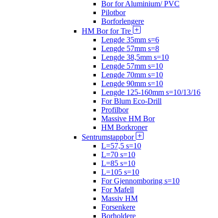
Bor for Aluminium/ PVC
Pilotbor
Borforlengere
HM Bor for Tre
Lengde 35mm s=6
Lengde 57mm s=8
Lengde 38,5mm s=10
Lengde 57mm s=10
Lengde 70mm s=10
Lengde 90mm s=10
Lengde 125-160mm s=10/13/16
For Blum Eco-Drill
Profilbor
Massive HM Bor
HM Borkroner
Sentrumstappbor
L=57,5 s=10
L=70 s=10
L=85 s=10
L=105 s=10
For Gjennomboring s=10
For Mafell
Massiv HM
Forsenkere
Borholdere