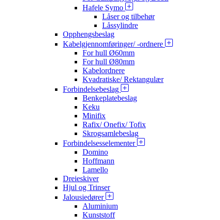
Hafele Symo
Låser og tilbehør
Låssylindre
Opphengsbeslag
Kabelgjennomføringer/ -ordnere
For hull Ø60mm
For hull Ø80mm
Kabelordnere
Kvadratiske/ Rektangulær
Forbindelsebeslag
Benkeplatebeslag
Keku
Minifix
Rafix/ Onefix/ Tofix
Skrogsamlebeslag
Forbindelsesselementer
Domino
Hoffmann
Lamello
Dreieskiver
Hjul og Trinser
Jalousiedører
Aluminium
Kunststoff