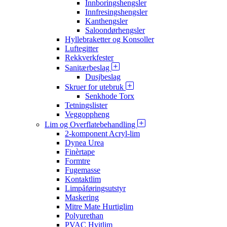
Innboringshengsler
Innfresingshengsler
Kanthengsler
Saloondørhengsler
Hyllebraketter og Konsoller
Luftegitter
Rekkverkfester
Sanitærbeslag
Dusjbeslag
Skruer for utebruk
Senkhode Torx
Tetningslister
Veggoppheng
Lim og Overflatebehandling
2-komponent Acryl-lim
Dynea Urea
Finèrtape
Formtre
Fugemasse
Kontaktlim
Limpåføringsutstyr
Maskering
Mitre Mate Hurtiglim
Polyurethan
PVAC Hvitlim