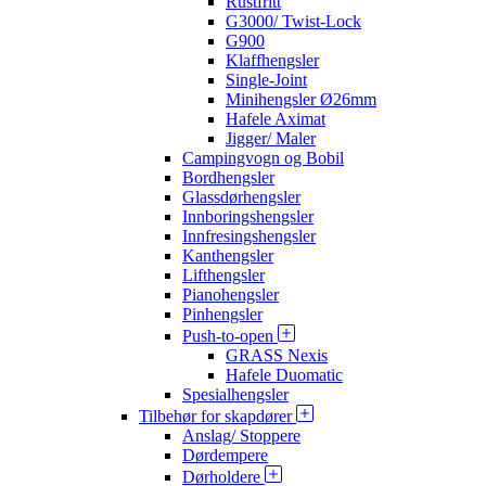
Rustfritt
G3000/ Twist-Lock
G900
Klaffhengsler
Single-Joint
Minihengsler Ø26mm
Hafele Aximat
Jigger/ Maler
Campingvogn og Bobil
Bordhengsler
Glassdørhengsler
Innboringshengsler
Innfresingshengsler
Kanthengsler
Lifthengsler
Pianohengsler
Pinhengsler
Push-to-open
GRASS Nexis
Hafele Duomatic
Spesialhengsler
Tilbehør for skapdører
Anslag/ Stoppere
Dørdempere
Dørholdere