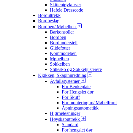
Skittentøykurver
Hafele Dresscode
Borduttrekk
Bordbeslag
Bordben/ Møbelben
Barkonsoller
Bordben
Bordunderstell
Glideføtter
Kommodeben
Møbelben
Sokkelben
Stillesko og Sokkeljusterere
Kjøkken, Skapinnredning
Avfallssystemer
For Benkeplate
For Hengslet dør
For Skuff
For montering m/ Møbelfront
Åpningsautomatikk
Hjørneløsninger
Høyskaputtrekk
Standard
For hengslet dør