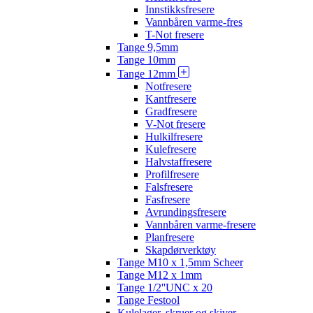
Innstikksfresere
Vannbåren varme-fres
T-Not fresere
Tange 9,5mm
Tange 10mm
Tange 12mm
Notfresere
Kantfresere
Gradfresere
V-Not fresere
Hulkilfresere
Kulefresere
Halvstaffresere
Profilfresere
Falsfresere
Fasfresere
Avrundingsfresere
Vannbåren varme-fresere
Planfresere
Skapdørverktøy
Tange M10 x 1,5mm Scheer
Tange M12 x 1mm
Tange 1/2''UNC x 20
Tange Festool
Kulelager, skruer og skiver