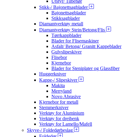
Utstyr/ Tilbehør
Stikk-/ Bajonettsagblader
Bajonettsagblader
Stikksagblader
Diamantverktøy metall
Diamantverktøy Stein/Betong/Flis
Tørrkappblader
Blader for Flisemaskiner
Asfalt/ Betong/ Granitt Kappeblader
Gulvslipeskiver
Flisebor
Kjernebor
Blader for Steniplater og Glassfiber
Huggerkniver
Kappe-/ Slipeskiver
Makita
Merryland
Novo Abrasive
Kjernebor for metall
Stemmerkniver
Verktøy for Aluminium
Verktøy for dreibenk
Verktøy for Lamello/Mafell
Skyve-/ Foldedørbeslag
Foldedør