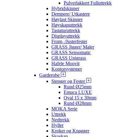
Pulverlakkert Fulluttrekk
Hybridskinner
Dempere/ Utkastere
Høylast Skinner
Høyskaputtrekk
Tastaturuttrekk
Displayuttrekk
Front- /Justerfester
GRASS Jigger/ Maler
GRASS Sensomatic
GRASS Unigrass
Hafele Moovit
Kontorsystemer
Garderobe
Stenger og Fester
Rund Ø25mm
Emuca LUXE
Oval 15 x 30mm
Rund Ø28mm
MOKA Serie
Uttrekk
Nedtrekk
Hyller
Kroker og Knagger
Skoskap