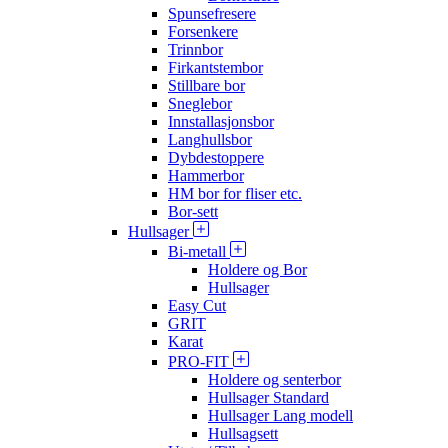
Spunsefresere
Forsenkere
Trinnbor
Firkantstembor
Stillbare bor
Sneglebor
Innstallasjonsbor
Langhullsbor
Dybdestoppere
Hammerbor
HM bor for fliser etc.
Bor-sett
Hullsager
Bi-metall
Holdere og Bor
Hullsager
Easy Cut
GRIT
Karat
PRO-FIT
Holdere og senterbor
Hullsager Standard
Hullsager Lang modell
Hullsagsett