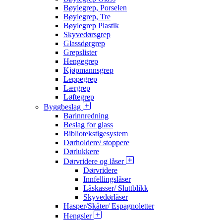
Bøylegrep, Porselen
Bøylegrep, Tre
Bøylegrep Plastik
Skyvedørsgrep
Glassdørgrep
Grepslister
Hengegrep
Kjøpmannsgrep
Leppegrep
Lærgrep
Løftegrep
Byggbeslag
Barinnredning
Beslag for glass
Bibliotekstigesystem
Dørholdere/ stoppere
Dørlukkere
Dørvridere og låser
Dørvridere
Innfellingslåser
Låskasser/ Sluttblikk
Skyvedørlåser
Hasper/Skåter/ Espagnoletter
Hengsler