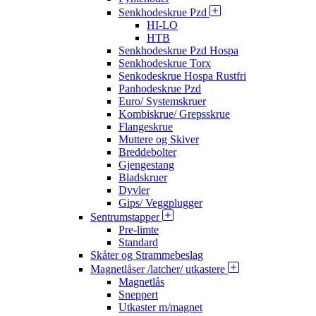
Senkhodeskrue Pzd
HI-LO
HTB
Senkhodeskrue Pzd Hospa
Senkhodeskrue Torx
Senkodeskrue Hospa Rustfri
Panhodeskrue Pzd
Euro/ Systemskruer
Kombiskrue/ Grepsskrue
Flangeskrue
Muttere og Skiver
Breddebolter
Gjengestang
Bladskruer
Dyvler
Gips/ Veggplugger
Sentrumstapper
Pre-limte
Standard
Skåter og Strammebeslag
Magnetlåser /latcher/ utkastere
Magnetlås
Sneppert
Utkaster m/magnet