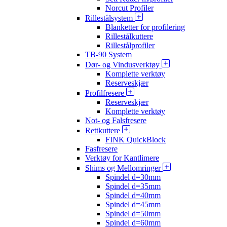
Norcut Profiler
Rillestålsystem
Blanketter for profilering
Rillestålkuttere
Rillestålprofiler
TB-90 System
Dør- og Vindusverktøy
Komplette verktøy
Reserveskjær
Profilfresere
Reserveskjær
Komplette verktøy
Not- og Falsfresere
Rettkuttere
FINK QuickBlock
Fasfresere
Verktøy for Kantlimere
Shims og Mellomringer
Spindel d=30mm
Spindel d=35mm
Spindel d=40mm
Spindel d=45mm
Spindel d=50mm
Spindel d=60mm