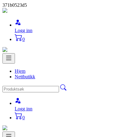
371b0523d5
Logg inn
0
Hjem
Nettbutikk
Logg inn
0