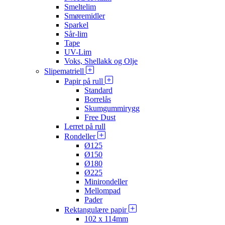
Smeltelim
Smøremidler
Sparkel
Sår-lim
Tape
UV-Lim
Voks, Shellakk og Olje
Slipematriell
Papir på rull
Standard
Borrelås
Skumgummirygg
Free Dust
Lerret på rull
Rondeller
Ø125
Ø150
Ø180
Ø225
Minirondeller
Mellompad
Pader
Rektangulære papir
102 x 114mm