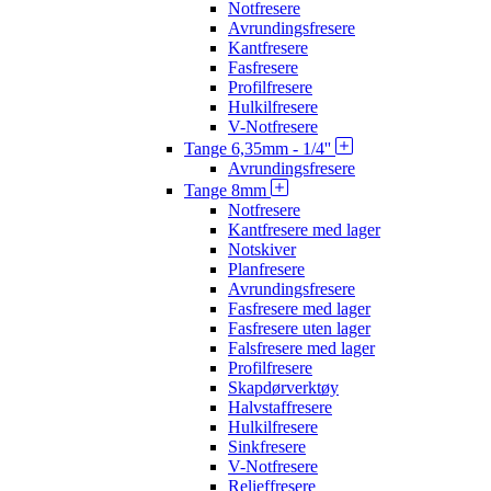
Notfresere
Avrundingsfresere
Kantfresere
Fasfresere
Profilfresere
Hulkilfresere
V-Notfresere
Tange 6,35mm - 1/4''
Avrundingsfresere
Tange 8mm
Notfresere
Kantfresere med lager
Notskiver
Planfresere
Avrundingsfresere
Fasfresere med lager
Fasfresere uten lager
Falsfresere med lager
Profilfresere
Skapdørverktøy
Halvstaffresere
Hulkilfresere
Sinkfresere
V-Notfresere
Relieffresere