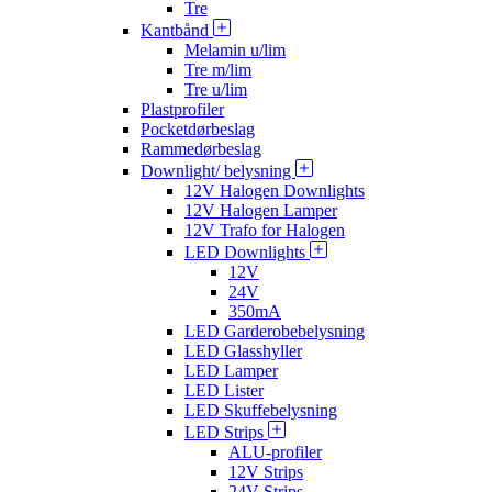
Tre
Kantbånd
Melamin u/lim
Tre m/lim
Tre u/lim
Plastprofiler
Pocketdørbeslag
Rammedørbeslag
Downlight/ belysning
12V Halogen Downlights
12V Halogen Lamper
12V Trafo for Halogen
LED Downlights
12V
24V
350mA
LED Garderobebelysning
LED Glasshyller
LED Lamper
LED Lister
LED Skuffebelysning
LED Strips
ALU-profiler
12V Strips
24V Strips