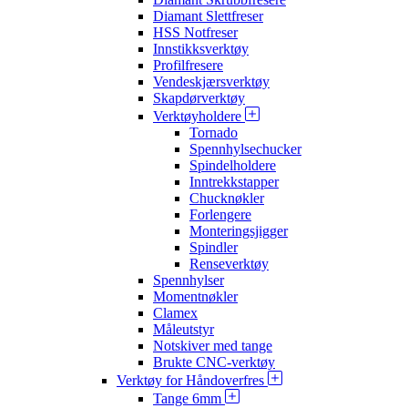
Diamant Slettfreser
HSS Notfreser
Innstikksverktøy
Profilfresere
Vendeskjærsverktøy
Skapdørverktøy
Verktøyholdere
Tornado
Spennhylsechucker
Spindelholdere
Inntrekkstapper
Chucknøkler
Forlengere
Monteringsjigger
Spindler
Renseverktøy
Spennhylser
Momentnøkler
Clamex
Måleutstyr
Notskiver med tange
Brukte CNC-verktøy
Verktøy for Håndoverfres
Tange 6mm