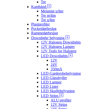
Tre
Kantbånd
Melamin u/lim
Tre m/lim
Tre u/lim
Plastprofiler
Pocketdørbeslag
Rammedørbeslag
Downlight/ belysning
12V Halogen Downlights
12V Halogen Lamper
12V Trafo for Halogen
LED Downlights
12V
24V
350mA
LED Garderobebelysning
LED Glasshyller
LED Lamper
LED Lister
LED Skuffebelysning
LED Strips
ALU-profiler
12V Strips
24V Strips