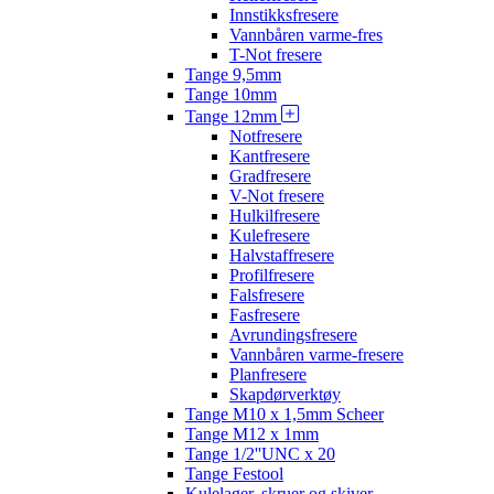
Innstikksfresere
Vannbåren varme-fres
T-Not fresere
Tange 9,5mm
Tange 10mm
Tange 12mm
Notfresere
Kantfresere
Gradfresere
V-Not fresere
Hulkilfresere
Kulefresere
Halvstaffresere
Profilfresere
Falsfresere
Fasfresere
Avrundingsfresere
Vannbåren varme-fresere
Planfresere
Skapdørverktøy
Tange M10 x 1,5mm Scheer
Tange M12 x 1mm
Tange 1/2''UNC x 20
Tange Festool
Kulelager, skruer og skiver