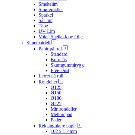
Smeltelim
Smøremidler
Sparkel
Sår-lim
Tape
UV-Lim
Voks, Shellakk og Olje
Slipematriell
Papir på rull
Standard
Borrelås
Skumgummirygg
Free Dust
Lerret på rull
Rondeller
Ø125
Ø150
Ø180
Ø225
Minirondeller
Mellompad
Pader
Rektangulære papir
102 x 114mm