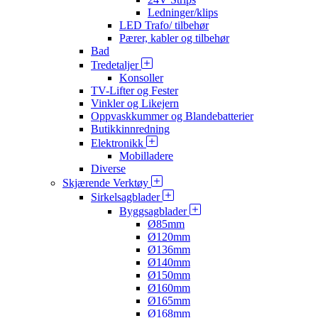
Ledninger/klips
LED Trafo/ tilbehør
Pærer, kabler og tilbehør
Bad
Tredetaljer
Konsoller
TV-Lifter og Fester
Vinkler og Likejern
Oppvaskkummer og Blandebatterier
Butikkinnredning
Elektronikk
Mobilladere
Diverse
Skjærende Verktøy
Sirkelsagblader
Byggsagblader
Ø85mm
Ø120mm
Ø136mm
Ø140mm
Ø150mm
Ø160mm
Ø165mm
Ø168mm