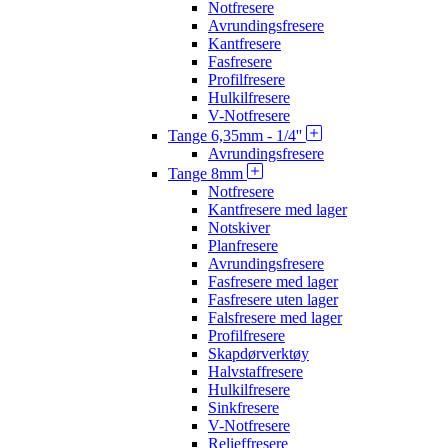
Notfresere
Avrundingsfresere
Kantfresere
Fasfresere
Profilfresere
Hulkilfresere
V-Notfresere
Tange 6,35mm - 1/4''
Avrundingsfresere
Tange 8mm
Notfresere
Kantfresere med lager
Notskiver
Planfresere
Avrundingsfresere
Fasfresere med lager
Fasfresere uten lager
Falsfresere med lager
Profilfresere
Skapdørverktøy
Halvstaffresere
Hulkilfresere
Sinkfresere
V-Notfresere
Relieffresere