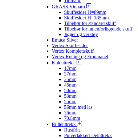
Tipmatic
GRASS Vionaro
Skuffesider H=89mm
Skuffesider H=185mm
Tilbehør for standard skuff
Tilbehør for innenforliggende skuff
Jigger og verktøy
Emuca Silver
Vertex Skuffesider
Vertex Komplettskuff
Vertex Reiling og Frontpanel
Kuleuttrekk
17mm
27mm
35mm
45mm
50mm
53mm
55mm
56mm med lås
76mm
70,8mm
Rulleuttrekk
Rustfritt
Pulverlakkert Deluttrekk