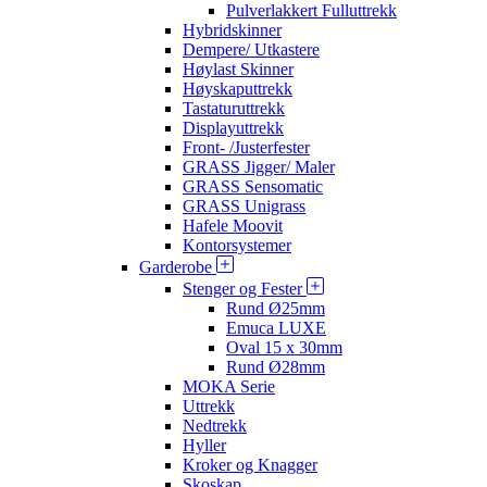
Pulverlakkert Fulluttrekk
Hybridskinner
Dempere/ Utkastere
Høylast Skinner
Høyskaputtrekk
Tastaturuttrekk
Displayuttrekk
Front- /Justerfester
GRASS Jigger/ Maler
GRASS Sensomatic
GRASS Unigrass
Hafele Moovit
Kontorsystemer
Garderobe
Stenger og Fester
Rund Ø25mm
Emuca LUXE
Oval 15 x 30mm
Rund Ø28mm
MOKA Serie
Uttrekk
Nedtrekk
Hyller
Kroker og Knagger
Skoskap