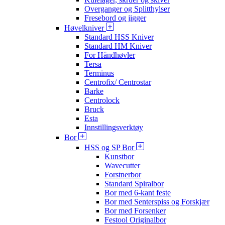
Overganger og Splitthylser
Fresebord og jigger
Høvelkniver
Standard HSS Kniver
Standard HM Kniver
For Håndhøvler
Tersa
Terminus
Centrofix/ Centrostar
Barke
Centrolock
Bruck
Esta
Innstillingsverktøy
Bor
HSS og SP Bor
Kunstbor
Wavecutter
Forstnerbor
Standard Spiralbor
Bor med 6-kant feste
Bor med Senterspiss og Forskjær
Bor med Forsenker
Festool Originalbor