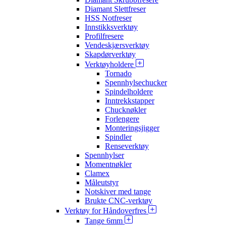
Diamant Slettfreser
HSS Notfreser
Innstikksverktøy
Profilfresere
Vendeskjærsverktøy
Skapdørverktøy
Verktøyholdere
Tornado
Spennhylsechucker
Spindelholdere
Inntrekkstapper
Chucknøkler
Forlengere
Monteringsjigger
Spindler
Renseverktøy
Spennhylser
Momentnøkler
Clamex
Måleutstyr
Notskiver med tange
Brukte CNC-verktøy
Verktøy for Håndoverfres
Tange 6mm