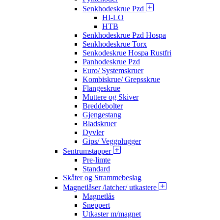
Senkhodeskrue Pzd
HI-LO
HTB
Senkhodeskrue Pzd Hospa
Senkhodeskrue Torx
Senkodeskrue Hospa Rustfri
Panhodeskrue Pzd
Euro/ Systemskruer
Kombiskrue/ Grepsskrue
Flangeskrue
Muttere og Skiver
Breddebolter
Gjengestang
Bladskruer
Dyvler
Gips/ Veggplugger
Sentrumstapper
Pre-limte
Standard
Skåter og Strammebeslag
Magnetlåser /latcher/ utkastere
Magnetlås
Sneppert
Utkaster m/magnet