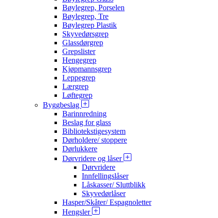
Bøylegrep, Porselen
Bøylegrep, Tre
Bøylegrep Plastik
Skyvedørsgrep
Glassdørgrep
Grepslister
Hengegrep
Kjøpmannsgrep
Leppegrep
Lærgrep
Løftegrep
Byggbeslag
Barinnredning
Beslag for glass
Bibliotekstigesystem
Dørholdere/ stoppere
Dørlukkere
Dørvridere og låser
Dørvridere
Innfellingslåser
Låskasser/ Sluttblikk
Skyvedørlåser
Hasper/Skåter/ Espagnoletter
Hengsler