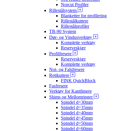
Norcut Profiler
Rillestålsystem
Blanketter for profilering
Rillestålkuttere
Rillestålprofiler
TB-90 System
Dør- og Vindusverktøy
Komplette verktøy
Reserveskjær
Profilfresere
Reserveskjær
Komplette verktøy
Not- og Falsfresere
Rettkuttere
FINK QuickBlock
Fasfresere
Verktøy for Kantlimere
Shims og Mellomringer
Spindel d=30mm
Spindel d=35mm
Spindel d=40mm
Spindel d=45mm
Spindel d=50mm
Spindel d=60mm