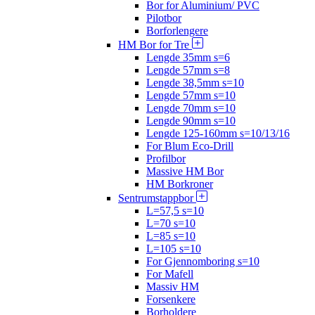
Bor for Aluminium/ PVC
Pilotbor
Borforlengere
HM Bor for Tre
Lengde 35mm s=6
Lengde 57mm s=8
Lengde 38,5mm s=10
Lengde 57mm s=10
Lengde 70mm s=10
Lengde 90mm s=10
Lengde 125-160mm s=10/13/16
For Blum Eco-Drill
Profilbor
Massive HM Bor
HM Borkroner
Sentrumstappbor
L=57,5 s=10
L=70 s=10
L=85 s=10
L=105 s=10
For Gjennomboring s=10
For Mafell
Massiv HM
Forsenkere
Borholdere