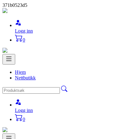
371b0523d5
Logg inn
0
Hjem
Nettbutikk
Logg inn
0