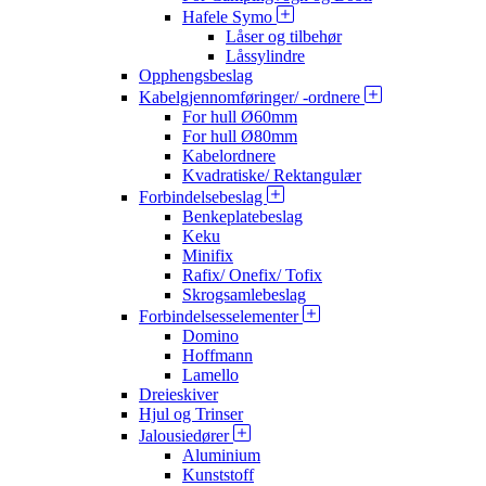
Hafele Symo
Låser og tilbehør
Låssylindre
Opphengsbeslag
Kabelgjennomføringer/ -ordnere
For hull Ø60mm
For hull Ø80mm
Kabelordnere
Kvadratiske/ Rektangulær
Forbindelsebeslag
Benkeplatebeslag
Keku
Minifix
Rafix/ Onefix/ Tofix
Skrogsamlebeslag
Forbindelsesselementer
Domino
Hoffmann
Lamello
Dreieskiver
Hjul og Trinser
Jalousiedører
Aluminium
Kunststoff