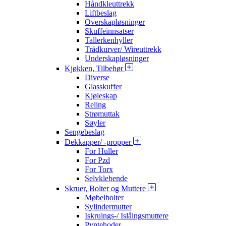
Håndkleuttrekk
Liftbeslag
Overskapløsninger
Skuffeinnsatser
Tallerkenhyller
Trådkurver/ Wireuttrekk
Underskapløsninger
Kjøkken, Tilbehør
Diverse
Glasskuffer
Kjøleskap
Reling
Strømuttak
Søyler
Sengebeslag
Dekkapper/ -propper
For Huller
For Pzd
For Torx
Selvklebende
Skruer, Bolter og Muttere
Møbelbolter
Sylindermutter
Iskruings-/ Islåingsmuttere
Pyntehoder