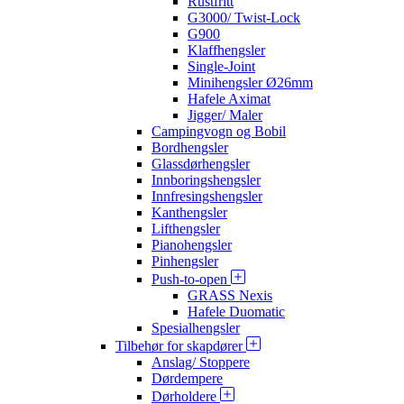
Rustfritt
G3000/ Twist-Lock
G900
Klaffhengsler
Single-Joint
Minihengsler Ø26mm
Hafele Aximat
Jigger/ Maler
Campingvogn og Bobil
Bordhengsler
Glassdørhengsler
Innboringshengsler
Innfresingshengsler
Kanthengsler
Lifthengsler
Pianohengsler
Pinhengsler
Push-to-open
GRASS Nexis
Hafele Duomatic
Spesialhengsler
Tilbehør for skapdører
Anslag/ Stoppere
Dørdempere
Dørholdere