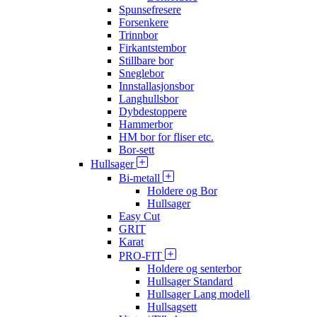
Spunsefresere
Forsenkere
Trinnbor
Firkantstembor
Stillbare bor
Sneglebor
Innstallasjonsbor
Langhullsbor
Dybdestoppere
Hammerbor
HM bor for fliser etc.
Bor-sett
Hullsager
Bi-metall
Holdere og Bor
Hullsager
Easy Cut
GRIT
Karat
PRO-FIT
Holdere og senterbor
Hullsager Standard
Hullsager Lang modell
Hullsagsett