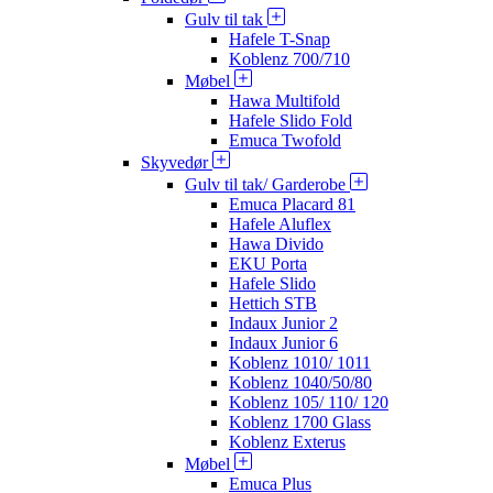
Gulv til tak
Hafele T-Snap
Koblenz 700/710
Møbel
Hawa Multifold
Hafele Slido Fold
Emuca Twofold
Skyvedør
Gulv til tak/ Garderobe
Emuca Placard 81
Hafele Aluflex
Hawa Divido
EKU Porta
Hafele Slido
Hettich STB
Indaux Junior 2
Indaux Junior 6
Koblenz 1010/ 1011
Koblenz 1040/50/80
Koblenz 105/ 110/ 120
Koblenz 1700 Glass
Koblenz Exterus
Møbel
Emuca Plus