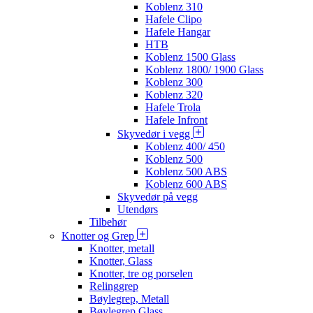
Koblenz 310
Hafele Clipo
Hafele Hangar
HTB
Koblenz 1500 Glass
Koblenz 1800/ 1900 Glass
Koblenz 300
Koblenz 320
Hafele Trola
Hafele Infront
Skyvedør i vegg
Koblenz 400/ 450
Koblenz 500
Koblenz 500 ABS
Koblenz 600 ABS
Skyvedør på vegg
Utendørs
Tilbehør
Knotter og Grep
Knotter, metall
Knotter, Glass
Knotter, tre og porselen
Relinggrep
Bøylegrep, Metall
Bøylegrep Glass