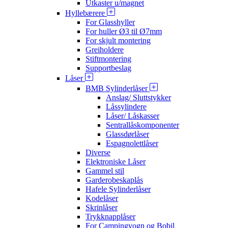
Utkaster u/magnet
Hyllebærere
For Glasshyller
For huller Ø3 til Ø7mm
For skjult montering
Greiholdere
Stiftmontering
Supportbeslag
Låser
BMB Sylinderlåser
Anslag/ Sluttstykker
Låssylindere
Låser/ Låskasser
Sentrallåskomponenter
Glassdørlåser
Espagnolettlåser
Diverse
Elektroniske Låser
Gammel stil
Garderobeskaplås
Hafele Sylinderlåser
Kodelåser
Skrinlåser
Trykknapplåser
For Campingvogn og Bobil