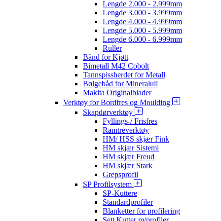
Lengde 2.000 - 2.999mm
Lengde 3.000 - 3.999mm
Lengde 4.000 - 4.999mm
Lengde 5.000 - 5.999mm
Lengde 6.000 - 6.999mm
Ruller
Bånd for Kjøtt
Bimetall M42 Cobolt
Tannspissherdet for Metall
Bølgebåd for Mineralull
Makita Originalblader
Verktøy for Bordfres og Moulding
Skapdørverktøy
Fyllings-/ Frisfres
Ramtreverktøy
HM/ HSS skjær Fink
HM skjær Sistemi
HM skjær Freud
HM skjær Stark
Grepsprofil
SP Profilsystem
SP-Kuttere
Standardprofiler
Blanketter for profilering
Sett Kutter m/profiler