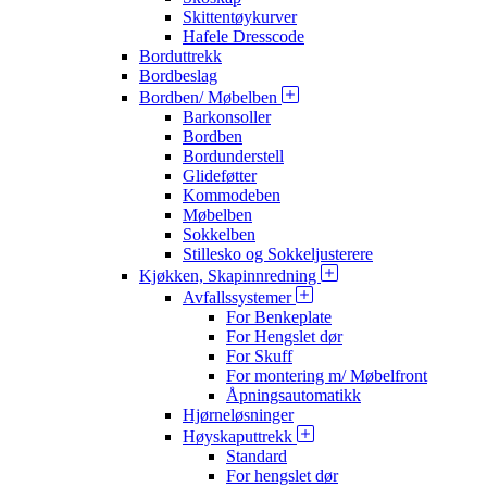
Skittentøykurver
Hafele Dresscode
Borduttrekk
Bordbeslag
Bordben/ Møbelben
Barkonsoller
Bordben
Bordunderstell
Glideføtter
Kommodeben
Møbelben
Sokkelben
Stillesko og Sokkeljusterere
Kjøkken, Skapinnredning
Avfallssystemer
For Benkeplate
For Hengslet dør
For Skuff
For montering m/ Møbelfront
Åpningsautomatikk
Hjørneløsninger
Høyskaputtrekk
Standard
For hengslet dør