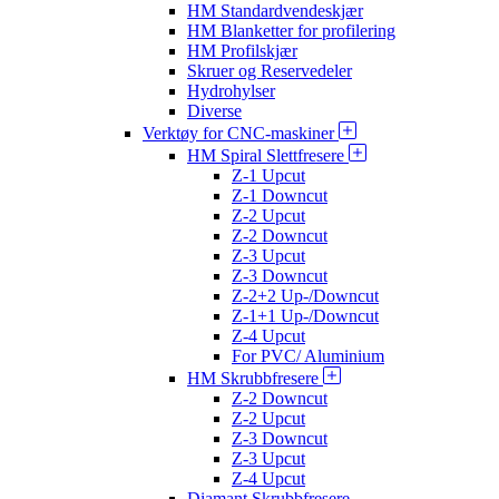
HM Standardvendeskjær
HM Blanketter for profilering
HM Profilskjær
Skruer og Reservedeler
Hydrohylser
Diverse
Verktøy for CNC-maskiner
HM Spiral Slettfresere
Z-1 Upcut
Z-1 Downcut
Z-2 Upcut
Z-2 Downcut
Z-3 Upcut
Z-3 Downcut
Z-2+2 Up-/Downcut
Z-1+1 Up-/Downcut
Z-4 Upcut
For PVC/ Aluminium
HM Skrubbfresere
Z-2 Downcut
Z-2 Upcut
Z-3 Downcut
Z-3 Upcut
Z-4 Upcut
Diamant Skrubbfresere