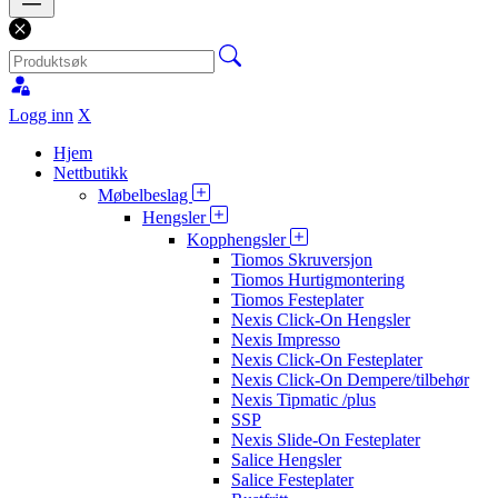
Logg inn
X
Hjem
Nettbutikk
Møbelbeslag
Hengsler
Kopphengsler
Tiomos Skruversjon
Tiomos Hurtigmontering
Tiomos Festeplater
Nexis Click-On Hengsler
Nexis Impresso
Nexis Click-On Festeplater
Nexis Click-On Dempere/tilbehør
Nexis Tipmatic /plus
SSP
Nexis Slide-On Festeplater
Salice Hengsler
Salice Festeplater