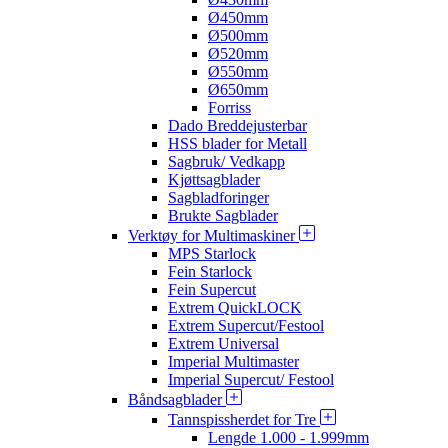
Ø450mm
Ø500mm
Ø520mm
Ø550mm
Ø650mm
Forriss
Dado Breddejusterbar
HSS blader for Metall
Sagbruk/ Vedkapp
Kjøttsagblader
Sagbladforinger
Brukte Sagblader
Verktøy for Multimaskiner
MPS Starlock
Fein Starlock
Fein Supercut
Extrem QuickLOCK
Extrem Supercut/Festool
Extrem Universal
Imperial Multimaster
Imperial Supercut/ Festool
Båndsagblader
Tannspissherdet for Tre
Lengde 1.000 - 1.999mm