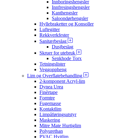
Innboringshengsler
Innfresingshengsler
Kanthengsler
Saloondørhengsler
Hyllebraketter og Konsoller
Luftegitter
Rekkverkfester
Sanitærbeslag
Dusjbeslag
Skruer for utebruk
Senkhode Torx
Tetningslister
Veggoppheng
Lim og Overflatebehandling
2-komponent Acryl-lim
Dynea Urea
Finèrtape
Formtre
Fugemasse
Kontaktlim
Limpåføringsutstyr
Maskering
Mitre Mate Hurtiglim
Polyurethan
PVAC Hvitlim