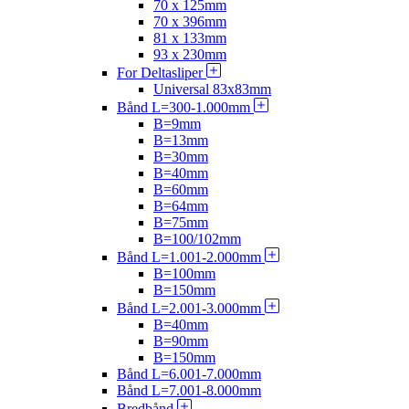
70 x 125mm
70 x 396mm
81 x 133mm
93 x 230mm
For Deltasliper
Universal 83x83mm
Bånd L=300-1.000mm
B=9mm
B=13mm
B=30mm
B=40mm
B=60mm
B=64mm
B=75mm
B=100/102mm
Bånd L=1.001-2.000mm
B=100mm
B=150mm
Bånd L=2.001-3.000mm
B=40mm
B=90mm
B=150mm
Bånd L=6.001-7.000mm
Bånd L=7.001-8.000mm
Bredbånd