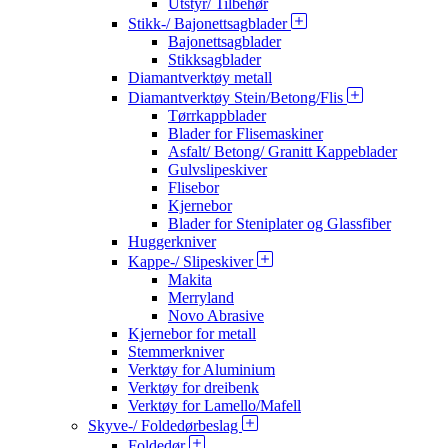
Utstyr/ Tilbehør
Stikk-/ Bajonettsagblader
Bajonettsagblader
Stikksagblader
Diamantverktøy metall
Diamantverktøy Stein/Betong/Flis
Tørrkappblader
Blader for Flisemaskiner
Asfalt/ Betong/ Granitt Kappeblader
Gulvslipeskiver
Flisebor
Kjernebor
Blader for Steniplater og Glassfiber
Huggerkniver
Kappe-/ Slipeskiver
Makita
Merryland
Novo Abrasive
Kjernebor for metall
Stemmerkniver
Verktøy for Aluminium
Verktøy for dreibenk
Verktøy for Lamello/Mafell
Skyve-/ Foldedørbeslag
Foldedør