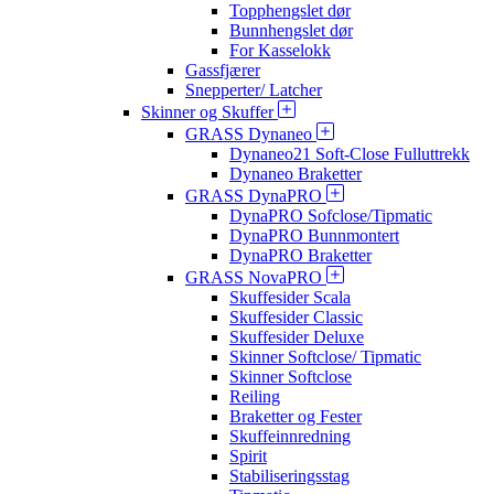
Topphengslet dør
Bunnhengslet dør
For Kasselokk
Gassfjærer
Snepperter/ Latcher
Skinner og Skuffer
GRASS Dynaneo
Dynaneo21 Soft-Close Fulluttrekk
Dynaneo Braketter
GRASS DynaPRO
DynaPRO Sofclose/Tipmatic
DynaPRO Bunnmontert
DynaPRO Braketter
GRASS NovaPRO
Skuffesider Scala
Skuffesider Classic
Skuffesider Deluxe
Skinner Softclose/ Tipmatic
Skinner Softclose
Reiling
Braketter og Fester
Skuffeinnredning
Spirit
Stabiliseringsstag