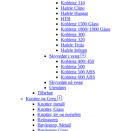
Koblenz 310
Hafele Clipo
Hafele Hangar
HTB
Koblenz 1500 Glass
Koblenz 1800/ 1900 Glass
Koblenz 300
Koblenz 320
Hafele Trola
Hafele Infront
Skyvedør i vegg
Koblenz 400/ 450
Koblenz 500
Koblenz 500 ABS
Koblenz 600 ABS
Skyvedør på vegg
Utendørs
Tilbehør
Knotter og Grep
Knotter, metall
Knotter, Glass
Knotter, tre og porselen
Relinggrep
Bøylegrep, Metall
Bøylegrep Glass