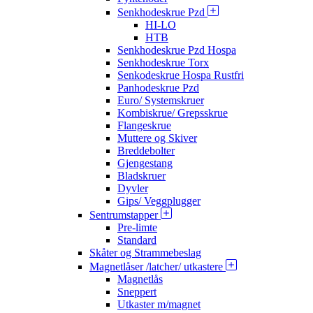
Senkhodeskrue Pzd
HI-LO
HTB
Senkhodeskrue Pzd Hospa
Senkhodeskrue Torx
Senkodeskrue Hospa Rustfri
Panhodeskrue Pzd
Euro/ Systemskruer
Kombiskrue/ Grepsskrue
Flangeskrue
Muttere og Skiver
Breddebolter
Gjengestang
Bladskruer
Dyvler
Gips/ Veggplugger
Sentrumstapper
Pre-limte
Standard
Skåter og Strammebeslag
Magnetlåser /latcher/ utkastere
Magnetlås
Sneppert
Utkaster m/magnet