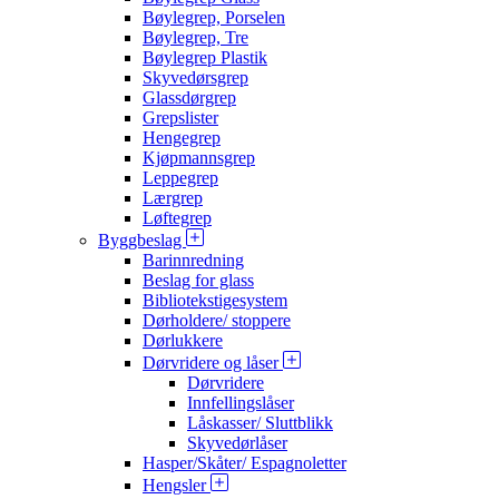
Bøylegrep, Porselen
Bøylegrep, Tre
Bøylegrep Plastik
Skyvedørsgrep
Glassdørgrep
Grepslister
Hengegrep
Kjøpmannsgrep
Leppegrep
Lærgrep
Løftegrep
Byggbeslag
Barinnredning
Beslag for glass
Bibliotekstigesystem
Dørholdere/ stoppere
Dørlukkere
Dørvridere og låser
Dørvridere
Innfellingslåser
Låskasser/ Sluttblikk
Skyvedørlåser
Hasper/Skåter/ Espagnoletter
Hengsler