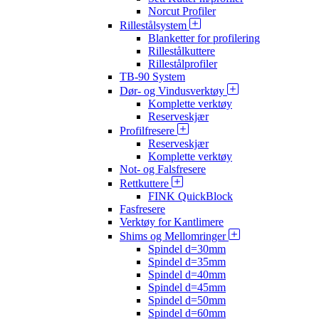
Norcut Profiler
Rillestålsystem
Blanketter for profilering
Rillestålkuttere
Rillestålprofiler
TB-90 System
Dør- og Vindusverktøy
Komplette verktøy
Reserveskjær
Profilfresere
Reserveskjær
Komplette verktøy
Not- og Falsfresere
Rettkuttere
FINK QuickBlock
Fasfresere
Verktøy for Kantlimere
Shims og Mellomringer
Spindel d=30mm
Spindel d=35mm
Spindel d=40mm
Spindel d=45mm
Spindel d=50mm
Spindel d=60mm