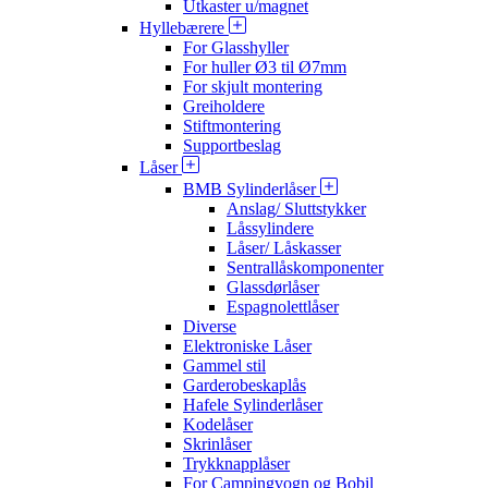
Utkaster u/magnet
Hyllebærere
For Glasshyller
For huller Ø3 til Ø7mm
For skjult montering
Greiholdere
Stiftmontering
Supportbeslag
Låser
BMB Sylinderlåser
Anslag/ Sluttstykker
Låssylindere
Låser/ Låskasser
Sentrallåskomponenter
Glassdørlåser
Espagnolettlåser
Diverse
Elektroniske Låser
Gammel stil
Garderobeskaplås
Hafele Sylinderlåser
Kodelåser
Skrinlåser
Trykknapplåser
For Campingvogn og Bobil