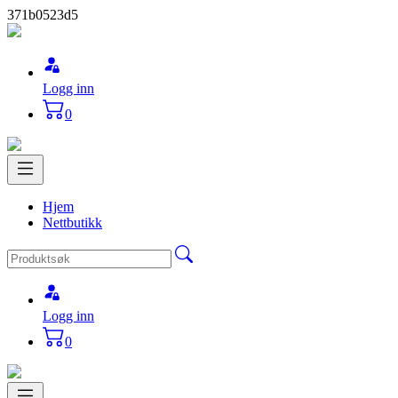
371b0523d5
Logg inn
0
Hjem
Nettbutikk
Logg inn
0