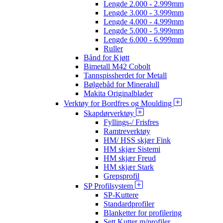
Lengde 2.000 - 2.999mm
Lengde 3.000 - 3.999mm
Lengde 4.000 - 4.999mm
Lengde 5.000 - 5.999mm
Lengde 6.000 - 6.999mm
Ruller
Bånd for Kjøtt
Bimetall M42 Cobolt
Tannspissherdet for Metall
Bølgebåd for Mineralull
Makita Originalblader
Verktøy for Bordfres og Moulding
Skapdørverktøy
Fyllings-/ Frisfres
Ramtreverktøy
HM/ HSS skjær Fink
HM skjær Sistemi
HM skjær Freud
HM skjær Stark
Grepsprofil
SP Profilsystem
SP-Kuttere
Standardprofiler
Blanketter for profilering
Sett Kutter m/profiler