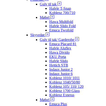
Gulv til tak
Hafele T-Snap
Koblenz 700/710
Møbel
Hawa Multifold
Hafele Slido Fold
Emuca Twofold
Skyvedør
Gulv til tak/ Garderobe
Emuca Placard 81
Hafele Aluflex
Hawa Divido
EKU Porta
Hafele Slido
Hettich STB
Indaux Junior 2
Indaux Junior 6
Koblenz 1010/ 1011
Koblenz 1040/50/80
Koblenz 105/ 110/ 120
Koblenz 1700 Glass
Koblenz Exterus
Møbel
Emuca Plus