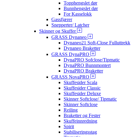
Topphengslet dør
Bunnhengslet dør
For Kasselokk
Gassfjærer
Snepperter/ Latcher
Skinner og Skuffer
GRASS Dynaneo
Dynaneo21 Soft-Close Fulluttrekk
Dynaneo Braketter
GRASS DynaPRO
DynaPRO Sofclose/Tipmatic
DynaPRO Bunnmontert
DynaPRO Braketter
GRASS NovaPRO
Skuffesider Scala
Skuffesider Classic
Skuffesider Deluxe
Skinner Softclose/ Tipmatic
Skinner Softclose
Reiling
Braketter og Fester
Skuffeinnredning
Spirit
Stabiliseringsstag