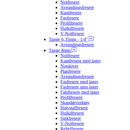
Notfresere
Avrundingsfresere
Kantfresere
Fasfresere
Profilfresere
Hulkilfresere
V-Notfresere
Tange 6,35mm - 1/4''
Avrundingsfresere
Tange 8mm
Notfresere
Kantfresere med lager
Notskiver
Planfresere
Avrundingsfresere
Fasfresere med lager
Fasfresere uten lager
Falsfresere med lager
Profilfresere
Skapdørverktøy
Halvstaffresere
Hulkilfresere
Sinkfresere
V-Notfresere
Relieffresere