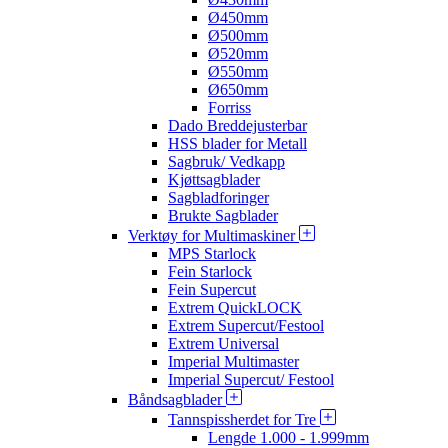
Ø450mm
Ø500mm
Ø520mm
Ø550mm
Ø650mm
Forriss
Dado Breddejusterbar
HSS blader for Metall
Sagbruk/ Vedkapp
Kjøttsagblader
Sagbladforinger
Brukte Sagblader
Verktøy for Multimaskiner
MPS Starlock
Fein Starlock
Fein Supercut
Extrem QuickLOCK
Extrem Supercut/Festool
Extrem Universal
Imperial Multimaster
Imperial Supercut/ Festool
Båndsagblader
Tannspissherdet for Tre
Lengde 1.000 - 1.999mm