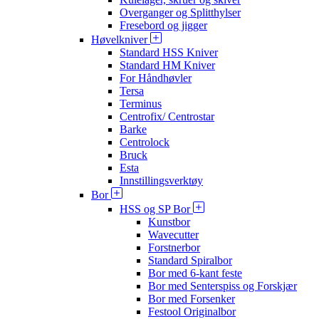
Overganger og Splitthylser
Fresebord og jigger
Høvelkniver
Standard HSS Kniver
Standard HM Kniver
For Håndhøvler
Tersa
Terminus
Centrofix/ Centrostar
Barke
Centrolock
Bruck
Esta
Innstillingsverktøy
Bor
HSS og SP Bor
Kunstbor
Wavecutter
Forstnerbor
Standard Spiralbor
Bor med 6-kant feste
Bor med Senterspiss og Forskjær
Bor med Forsenker
Festool Originalbor