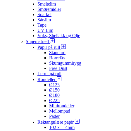
Smeltelim
Smøremidler
Sparkel
Sår-lim
Tape
UV-Lim
Voks, Shellakk og Olje
Slipematriell
Papir på rull
Standard
Borrelås
Skumgummirygg
Free Dust
Lerret på rull
Rondeller
Ø125
Ø150
Ø180
Ø225
Minirondeller
Mellompad
Pader
Rektangulære papir
102 x 114mm