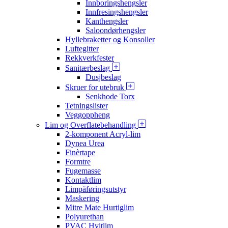
Innboringshengsler
Innfresingshengsler
Kanthengsler
Saloondørhengsler
Hyllebraketter og Konsoller
Luftegitter
Rekkverkfester
Sanitærbeslag
Dusjbeslag
Skruer for utebruk
Senkhode Torx
Tetningslister
Veggoppheng
Lim og Overflatebehandling
2-komponent Acryl-lim
Dynea Urea
Finèrtape
Formtre
Fugemasse
Kontaktlim
Limpåføringsutstyr
Maskering
Mitre Mate Hurtiglim
Polyurethan
PVAC Hvitlim