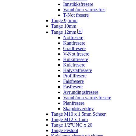
Innstikksfresere
Vannbåren varme-fres
T-Not fresere
Tange 9,5mm
Tange 10mm
Tange 12mm
Notfresere
Kantfresere
Gradfresere
V-Not fresere
Hulkilfresere
Kulefresere
Halvstaffresere
Profilfresere
Falsfresere
Fasfresere
Avrundingsfresere
Vannbåren varme-fresere
Planfresere
Skapdørverktøy
Tange M10 x 1,5mm Scheer
Tange M12 x 1mm
Tange 1/2''UNC x 20
Tange Festool
Kulelager, skruer og skiver