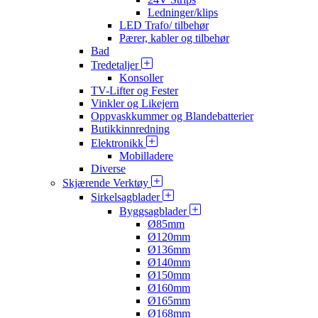
Ledninger/klips
LED Trafo/ tilbehør
Pærer, kabler og tilbehør
Bad
Tredetaljer
Konsoller
TV-Lifter og Fester
Vinkler og Likejern
Oppvaskkummer og Blandebatterier
Butikkinnredning
Elektronikk
Mobilladere
Diverse
Skjærende Verktøy
Sirkelsagblader
Byggsagblader
Ø85mm
Ø120mm
Ø136mm
Ø140mm
Ø150mm
Ø160mm
Ø165mm
Ø168mm