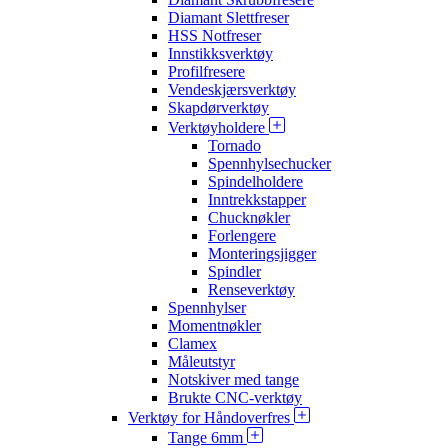
Diamant Slettfreser
HSS Notfreser
Innstikksverktøy
Profilfresere
Vendeskjærsverktøy
Skapdørverktøy
Verktøyholdere
Tornado
Spennhylsechucker
Spindelholdere
Inntrekkstapper
Chucknøkler
Forlengere
Monteringsjigger
Spindler
Renseverktøy
Spennhylser
Momentnøkler
Clamex
Måleutstyr
Notskiver med tange
Brukte CNC-verktøy
Verktøy for Håndoverfres
Tange 6mm