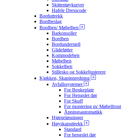
Skittentøykurver
Hafele Dresscode
Borduttrekk
Bordbeslag
Bordben/ Møbelben
Barkonsoller
Bordben
Bordunderstell
Glideføtter
Kommodeben
Møbelben
Sokkelben
Stillesko og Sokkeljusterere
Kjøkken, Skapinnredning
Avfallssystemer
For Benkeplate
For Hengslet dør
For Skuff
For montering m/ Møbelfront
Åpningsautomatikk
Hjørneløsninger
Høyskaputtrekk
Standard
For hengslet dør