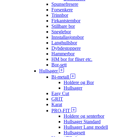
Spunsefresere
Forsenkere
Trinnbor
Firkantstembor
Stillbare bor
Sneglebor
Innstallasjonsbor
Langhullsbor
Dybdestoppere
Hammerbor
HM bor for fliser etc.
Bor-sett
Hullsager
Bi-metall
Holdere og Bor
Hullsager
Easy Cut
GRIT
Karat
PRO-FIT
Holdere og senterbor
Hullsager Standard
Hullsager Lang modell
Hullsagsett