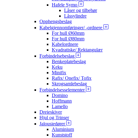
Hafele Symo
Låser og tilbehør
Låssylindre
Opphengsbeslag
Kabelgjennomføringer/ -ordnere
For hull Ø60mm
For hull Ø80mm
Kabelordnere
Kvadratiske/ Rektangulær
Forbindelsebeslag
Benkeplatebeslag
Keku
Minifix
Rafix/ Onefix/ Tofix
Skrogsamlebeslag
Forbindelsesselementer
Domino
Hoffmann
Lamello
Dreieskiver
Hjul og Trinser
Jalousiedører
Aluminium
Kunststoff