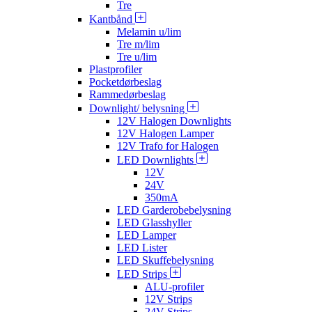
Tre
Kantbånd
Melamin u/lim
Tre m/lim
Tre u/lim
Plastprofiler
Pocketdørbeslag
Rammedørbeslag
Downlight/ belysning
12V Halogen Downlights
12V Halogen Lamper
12V Trafo for Halogen
LED Downlights
12V
24V
350mA
LED Garderobebelysning
LED Glasshyller
LED Lamper
LED Lister
LED Skuffebelysning
LED Strips
ALU-profiler
12V Strips
24V Strips