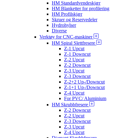
HM Standardvendeskjær
HM Blanketter for profilering
HM Profilskjær
Skruer og Reservedeler
Hydrohylser
Diverse
Verktøy for CNC-maskiner
HM Spiral Slettfresere
Z-1 Upcut
Z-1 Downcut
Z-2 Upcut
Z-2 Downcut
Z-3 Upcut
Z-3 Downcut
Z-2+2 Up-/Downcut
Z-1+1 Up-/Downcut
Z-4 Upcut
For PVC/ Aluminium
HM Skrubbfresere
Z-2 Downcut
Z-2 Upcut
Z-3 Downcut
Z-3 Upcut
Z-4 Upcut
Diamant Skrubbfresere