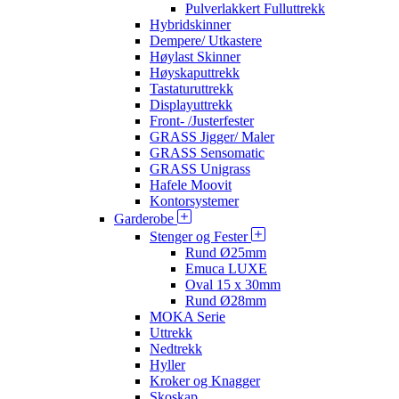
Pulverlakkert Fulluttrekk
Hybridskinner
Dempere/ Utkastere
Høylast Skinner
Høyskaputtrekk
Tastaturuttrekk
Displayuttrekk
Front- /Justerfester
GRASS Jigger/ Maler
GRASS Sensomatic
GRASS Unigrass
Hafele Moovit
Kontorsystemer
Garderobe
Stenger og Fester
Rund Ø25mm
Emuca LUXE
Oval 15 x 30mm
Rund Ø28mm
MOKA Serie
Uttrekk
Nedtrekk
Hyller
Kroker og Knagger
Skoskap