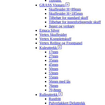
Tipmatic
GRASS Vionaro
Skuffesider H=89mm
Skuffesider H=185mm
Tilbehør for standard skuff
Tilbehør for innenforliggende skuff
Jigger og verktøy
Emuca Silver
Vertex Skuffesider
Vertex Komplettskuff
Vertex Reiling og Frontpanel
Kuleuttrekk
17mm
27mm
35mm
45mm
50mm
53mm
55mm
56mm med lås
76mm
70,8mm
Rulleuttrekk
Rustfritt
Pulverlakkert Deluttrekk