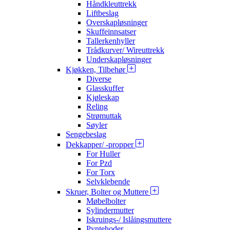
Håndkleuttrekk
Liftbeslag
Overskapløsninger
Skuffeinnsatser
Tallerkenhyller
Trådkurver/ Wireuttrekk
Underskapløsninger
Kjøkken, Tilbehør
Diverse
Glasskuffer
Kjøleskap
Reling
Strømuttak
Søyler
Sengebeslag
Dekkapper/ -propper
For Huller
For Pzd
For Torx
Selvklebende
Skruer, Bolter og Muttere
Møbelbolter
Sylindermutter
Iskruings-/ Islåingsmuttere
Pyntehoder