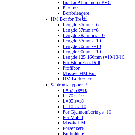
Bor for Aluminium/ PVC
Pilotbor
Borforlengere
HM Bor for Tre
Lengde 35mm s=6
Lengde 57mm s=8
Lengde 38,5mm s=10
Lengde 57mm s=10
Lengde 70mm s=10
Lengde 90mm s=10
Lengde 125-160mm s=10/13/16
For Blum Eco-Drill
Profilbor
Massive HM Bor
HM Borkroner
Sentrumstappbor
L=57,5 s=10
L=70 s=10
L=85 s=10
L=105 s=10
For Gjennomboring s=10
For Mafell
Massiv HM
Forsenkere
Borholdere