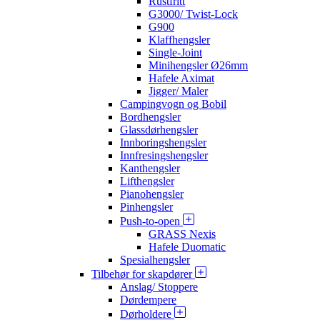
Rustfritt
G3000/ Twist-Lock
G900
Klaffhengsler
Single-Joint
Minihengsler Ø26mm
Hafele Aximat
Jigger/ Maler
Campingvogn og Bobil
Bordhengsler
Glassdørhengsler
Innboringshengsler
Innfresingshengsler
Kanthengsler
Lifthengsler
Pianohengsler
Pinhengsler
Push-to-open
GRASS Nexis
Hafele Duomatic
Spesialhengsler
Tilbehør for skapdører
Anslag/ Stoppere
Dørdempere
Dørholdere