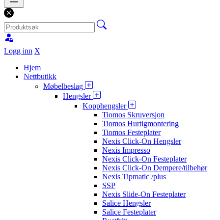
Logg inn
X
Hjem
Nettbutikk
Møbelbeslag
Hengsler
Kopphengsler
Tiomos Skruversjon
Tiomos Hurtigmontering
Tiomos Festeplater
Nexis Click-On Hengsler
Nexis Impresso
Nexis Click-On Festeplater
Nexis Click-On Dempere/tilbehør
Nexis Tipmatic /plus
SSP
Nexis Slide-On Festeplater
Salice Hengsler
Salice Festeplater