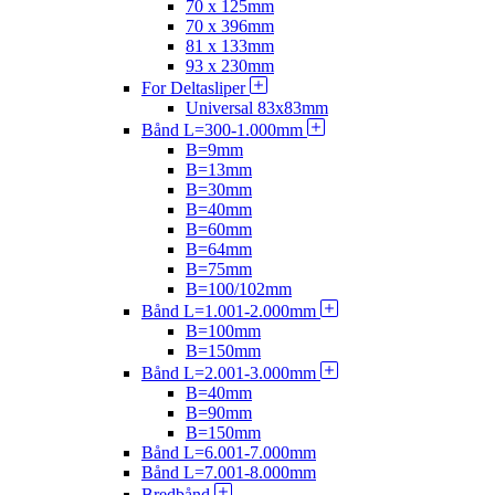
70 x 125mm
70 x 396mm
81 x 133mm
93 x 230mm
For Deltasliper
Universal 83x83mm
Bånd L=300-1.000mm
B=9mm
B=13mm
B=30mm
B=40mm
B=60mm
B=64mm
B=75mm
B=100/102mm
Bånd L=1.001-2.000mm
B=100mm
B=150mm
Bånd L=2.001-3.000mm
B=40mm
B=90mm
B=150mm
Bånd L=6.001-7.000mm
Bånd L=7.001-8.000mm
Bredbånd