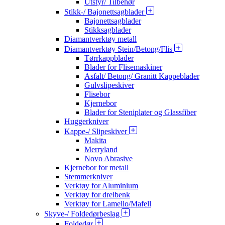
Utstyr/ Tilbehør
Stikk-/ Bajonettsagblader
Bajonettsagblader
Stikksagblader
Diamantverktøy metall
Diamantverktøy Stein/Betong/Flis
Tørrkappblader
Blader for Flisemaskiner
Asfalt/ Betong/ Granitt Kappeblader
Gulvslipeskiver
Flisebor
Kjernebor
Blader for Steniplater og Glassfiber
Huggerkniver
Kappe-/ Slipeskiver
Makita
Merryland
Novo Abrasive
Kjernebor for metall
Stemmerkniver
Verktøy for Aluminium
Verktøy for dreibenk
Verktøy for Lamello/Mafell
Skyve-/ Foldedørbeslag
Foldedør