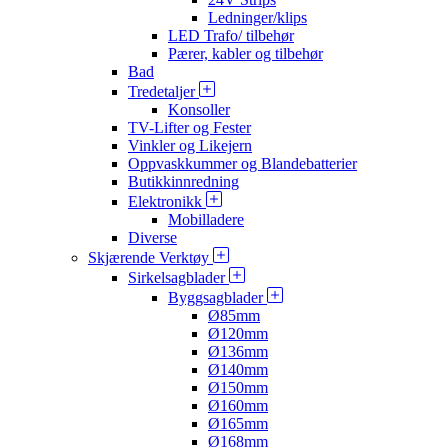
Ledninger/klips
LED Trafo/ tilbehør
Pærer, kabler og tilbehør
Bad
Tredetaljer
Konsoller
TV-Lifter og Fester
Vinkler og Likejern
Oppvaskkummer og Blandebatterier
Butikkinnredning
Elektronikk
Mobilladere
Diverse
Skjærende Verktøy
Sirkelsagblader
Byggsagblader
Ø85mm
Ø120mm
Ø136mm
Ø140mm
Ø150mm
Ø160mm
Ø165mm
Ø168mm