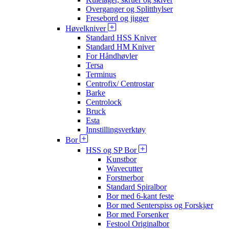
Overganger og Splitthylser
Fresebord og jigger
Høvelkniver
Standard HSS Kniver
Standard HM Kniver
For Håndhøvler
Tersa
Terminus
Centrofix/ Centrostar
Barke
Centrolock
Bruck
Esta
Innstillingsverktøy
Bor
HSS og SP Bor
Kunstbor
Wavecutter
Forstnerbor
Standard Spiralbor
Bor med 6-kant feste
Bor med Senterspiss og Forskjær
Bor med Forsenker
Festool Originalbor