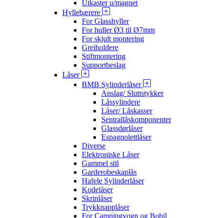
Utkaster u/magnet
Hyllebærere
For Glasshyller
For huller Ø3 til Ø7mm
For skjult montering
Greiholdere
Stiftmontering
Supportbeslag
Låser
BMB Sylinderlåser
Anslag/ Sluttstykker
Låssylindere
Låser/ Låskasser
Sentrallåskomponenter
Glassdørlåser
Espagnolettlåser
Diverse
Elektroniske Låser
Gammel stil
Garderobeskaplås
Hafele Sylinderlåser
Kodelåser
Skrinlåser
Trykknapplåser
For Campingvogn og Bobil