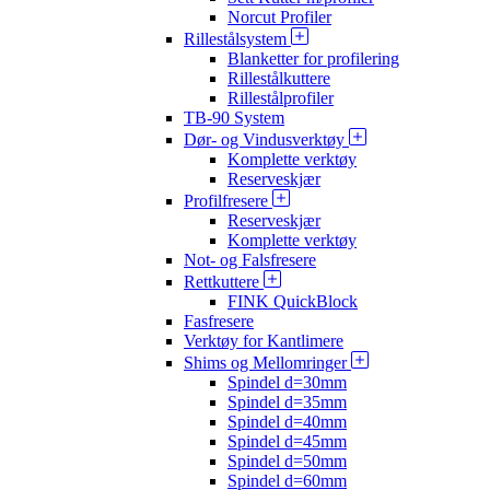
Norcut Profiler
Rillestålsystem
Blanketter for profilering
Rillestålkuttere
Rillestålprofiler
TB-90 System
Dør- og Vindusverktøy
Komplette verktøy
Reserveskjær
Profilfresere
Reserveskjær
Komplette verktøy
Not- og Falsfresere
Rettkuttere
FINK QuickBlock
Fasfresere
Verktøy for Kantlimere
Shims og Mellomringer
Spindel d=30mm
Spindel d=35mm
Spindel d=40mm
Spindel d=45mm
Spindel d=50mm
Spindel d=60mm