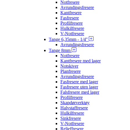
Notfresere
Avrundingsfresere
Kantfresere
Fasfresere
Profilfresere
Hulkilfresere
V-Notfresere
Tange 6,35mm - 1/4''
Avrundingsfresere
Tange 8mm
Notfresere
Kantfresere med lager
Notskiver
Planfresere
Avrundingsfresere
Fasfresere med lager
Fasfresere uten lager
Falsfresere med lager
Profilfresere
Skapdørverktøy
Halvstaffresere
Hulkilfresere
Sinkfresere
V-Notfresere
Relieffresere