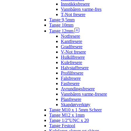
Innstikksfresere
Vannbåren varme-fres
T-Not fresere
Tange 9,5mm
Tange 10mm
Tange 12mm
Notfresere
Kantfresere
Gradfresere
V-Not fresere
Hulkilfresere
Kulefresere
Halvstaffresere
Profilfresere
Falsfresere
Fasfresere
Avrundingsfresere
Vannbåren varme-fresere
Planfresere
Skapdørverktøy
Tange M10 x 1,5mm Scheer
Tange M12 x 1mm
Tange 1/2''UNC x 20
Tange Festool
Kulelager, skruer og skiver