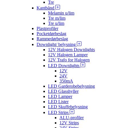
Tre
Kantbånd
Melamin u/lim
Tre m/lim
Tre u/lim
Plastprofiler
Pocketdørbeslag
Rammedørbeslag
Downlight/ belysning
12V Halogen Downlights
12V Halogen Lamper
12V Trafo for Halogen
LED Downlights
12V
24V
350mA
LED Garderobebelysning
LED Glasshyller
LED Lamper
LED Lister
LED Skuffebelysning
LED Strips
ALU-profiler
12V Strips
24V Strips