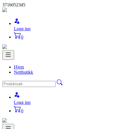
371b0523d5
Logg inn
0
Hjem
Nettbutikk
Logg inn
0