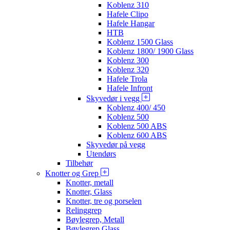
Koblenz 310
Hafele Clipo
Hafele Hangar
HTB
Koblenz 1500 Glass
Koblenz 1800/ 1900 Glass
Koblenz 300
Koblenz 320
Hafele Trola
Hafele Infront
Skyvedør i vegg
Koblenz 400/ 450
Koblenz 500
Koblenz 500 ABS
Koblenz 600 ABS
Skyvedør på vegg
Utendørs
Tilbehør
Knotter og Grep
Knotter, metall
Knotter, Glass
Knotter, tre og porselen
Relinggrep
Bøylegrep, Metall
Bøylegrep Glass