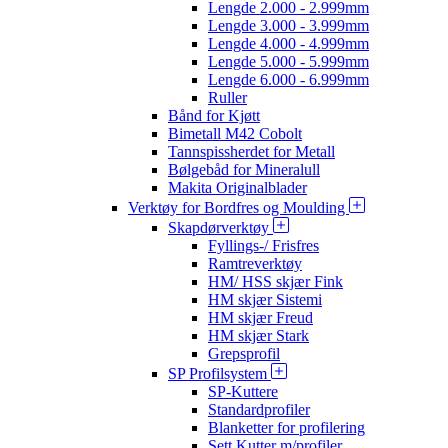
Lengde 2.000 - 2.999mm
Lengde 3.000 - 3.999mm
Lengde 4.000 - 4.999mm
Lengde 5.000 - 5.999mm
Lengde 6.000 - 6.999mm
Ruller
Bånd for Kjøtt
Bimetall M42 Cobolt
Tannspissherdet for Metall
Bølgebåd for Mineralull
Makita Originalblader
Verktøy for Bordfres og Moulding
Skapdørverktøy
Fyllings-/ Frisfres
Ramtreverktøy
HM/ HSS skjær Fink
HM skjær Sistemi
HM skjær Freud
HM skjær Stark
Grepsprofil
SP Profilsystem
SP-Kuttere
Standardprofiler
Blanketter for profilering
Sett Kutter m/profiler