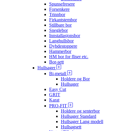
Spunsefresere
Forsenkere
Trinnbor
Firkantstembor
Stillbare bor
Sneglebor
Innstallasjonsbor
Langhullsbor
Dybdestoppere
Hammerbor
HM bor for fliser etc.
Bor-sett
Hullsager
Bi-metall
Holdere og Bor
Hullsager
Easy Cut
GRIT
Karat
PRO-FIT
Holdere og senterbor
Hullsager Standard
Hullsager Lang modell
Hullsagsett