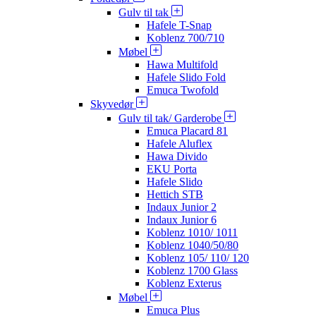
Gulv til tak
Hafele T-Snap
Koblenz 700/710
Møbel
Hawa Multifold
Hafele Slido Fold
Emuca Twofold
Skyvedør
Gulv til tak/ Garderobe
Emuca Placard 81
Hafele Aluflex
Hawa Divido
EKU Porta
Hafele Slido
Hettich STB
Indaux Junior 2
Indaux Junior 6
Koblenz 1010/ 1011
Koblenz 1040/50/80
Koblenz 105/ 110/ 120
Koblenz 1700 Glass
Koblenz Exterus
Møbel
Emuca Plus