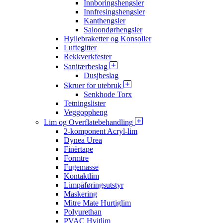
Innboringshengsler
Innfresingshengsler
Kanthengsler
Saloondørhengsler
Hyllebraketter og Konsoller
Luftegitter
Rekkverkfester
Sanitærbeslag
Dusjbeslag
Skruer for utebruk
Senkhode Torx
Tetningslister
Veggoppheng
Lim og Overflatebehandling
2-komponent Acryl-lim
Dynea Urea
Finèrtape
Formtre
Fugemasse
Kontaktlim
Limpåføringsutstyr
Maskering
Mitre Mate Hurtiglim
Polyurethan
PVAC Hvitlim