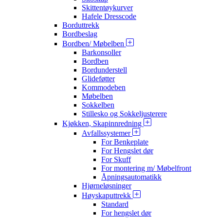
Skittentøykurver
Hafele Dresscode
Borduttrekk
Bordbeslag
Bordben/ Møbelben
Barkonsoller
Bordben
Bordunderstell
Glideføtter
Kommodeben
Møbelben
Sokkelben
Stillesko og Sokkeljusterere
Kjøkken, Skapinnredning
Avfallssystemer
For Benkeplate
For Hengslet dør
For Skuff
For montering m/ Møbelfront
Åpningsautomatikk
Hjørneløsninger
Høyskaputtrekk
Standard
For hengslet dør