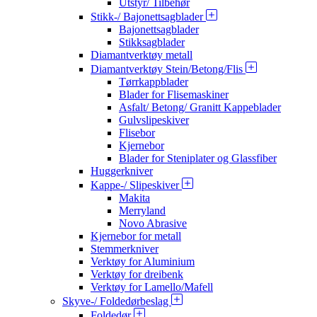
Utstyr/ Tilbehør
Stikk-/ Bajonettsagblader
Bajonettsagblader
Stikksagblader
Diamantverktøy metall
Diamantverktøy Stein/Betong/Flis
Tørrkappblader
Blader for Flisemaskiner
Asfalt/ Betong/ Granitt Kappeblader
Gulvslipeskiver
Flisebor
Kjernebor
Blader for Steniplater og Glassfiber
Huggerkniver
Kappe-/ Slipeskiver
Makita
Merryland
Novo Abrasive
Kjernebor for metall
Stemmerkniver
Verktøy for Aluminium
Verktøy for dreibenk
Verktøy for Lamello/Mafell
Skyve-/ Foldedørbeslag
Foldedør