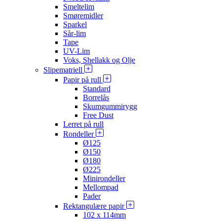
Smeltelim
Smøremidler
Sparkel
Sår-lim
Tape
UV-Lim
Voks, Shellakk og Olje
Slipematriell
Papir på rull
Standard
Borrelås
Skumgummirygg
Free Dust
Lerret på rull
Rondeller
Ø125
Ø150
Ø180
Ø225
Minirondeller
Mellompad
Pader
Rektangulære papir
102 x 114mm