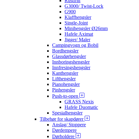
Rustfritt
G3000/ Twist-Lock
G900
Klaffhengsler
Single-Joint
Minihengsler Ø26mm
Hafele Aximat
Jigger/ Maler
Campingvogn og Bobil
Bordhengsler
Glassdørhengsler
Innboringshengsler
Innfresingshengsler
Kanthengsler
Lifthengsler
Pianohengsler
Pinhengsler
Push-to-open
GRASS Nexis
Hafele Duomatic
Spesialhengsler
Tilbehør for skapdører
Anslag/ Stoppere
Dørdempere
Dørholdere