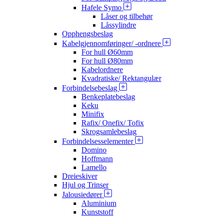
Hafele Symo
Låser og tilbehør
Låssylindre
Opphengsbeslag
Kabelgjennomføringer/ -ordnere
For hull Ø60mm
For hull Ø80mm
Kabelordnere
Kvadratiske/ Rektangulær
Forbindelsebeslag
Benkeplatebeslag
Keku
Minifix
Rafix/ Onefix/ Tofix
Skrogsamlebeslag
Forbindelsesselementer
Domino
Hoffmann
Lamello
Dreieskiver
Hjul og Trinser
Jalousiedører
Aluminium
Kunststoff