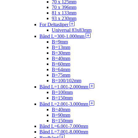
70 x 125mm
70 x 396mm
81 x 133mm
93 x 230mm
For Deltasliper
Universal 83x83mm
Bånd L=300-1.000mm
B=9mm
B=13mm
B=30mm
B=40mm
B=60mm
B=64mm
B=75mm
B=100/102mm
Bånd L=1.001-2.000mm
B=100mm
B=150mm
Bånd L=2.001-3.000mm
B=40mm
B=90mm
B=150mm
Bånd L=6.001-7.000mm
Bånd L=7.001-8.000mm
Bredbånd