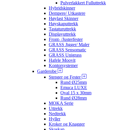
Pulverlakkert Fulluttrekk
Hybridskinner
Dempere/ Utkastere
Høylast Skinner
Høyskaputtrekk
Tastaturuttrekk
Displayuttrekk
Front- /Justerfester
GRASS Jigger/ Maler
GRASS Sensomatic
GRASS Unigrass
Hafele Moovit
Kontorsystemer
Garderobe
Stenger og Fester
Rund Ø25mm
Emuca LUXE
Oval 15 x 30mm
Rund Ø28mm
MOKA Serie
Uttrekk
Nedtrekk
Hyller
Kroker og Knagger
Skoskap