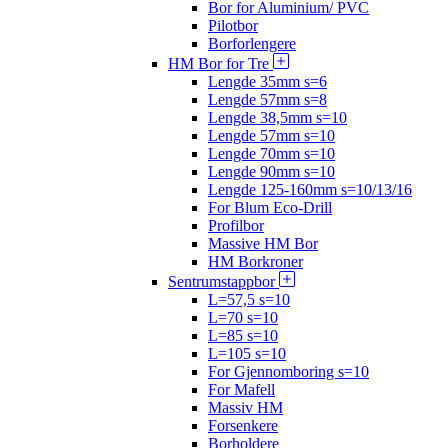
Bor for Aluminium/ PVC
Pilotbor
Borforlengere
HM Bor for Tre
Lengde 35mm s=6
Lengde 57mm s=8
Lengde 38,5mm s=10
Lengde 57mm s=10
Lengde 70mm s=10
Lengde 90mm s=10
Lengde 125-160mm s=10/13/16
For Blum Eco-Drill
Profilbor
Massive HM Bor
HM Borkroner
Sentrumstappbor
L=57,5 s=10
L=70 s=10
L=85 s=10
L=105 s=10
For Gjennomboring s=10
For Mafell
Massiv HM
Forsenkere
Borholdere