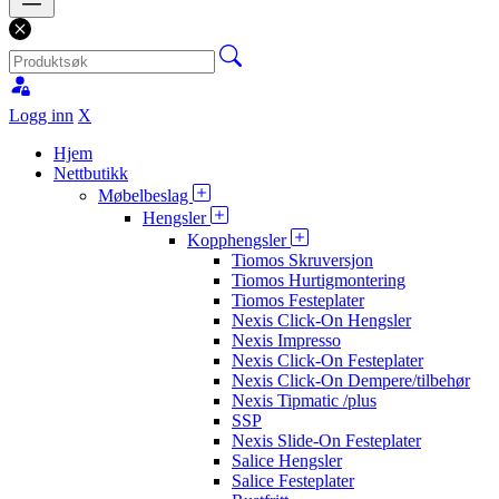
Logg inn
X
Hjem
Nettbutikk
Møbelbeslag
Hengsler
Kopphengsler
Tiomos Skruversjon
Tiomos Hurtigmontering
Tiomos Festeplater
Nexis Click-On Hengsler
Nexis Impresso
Nexis Click-On Festeplater
Nexis Click-On Dempere/tilbehør
Nexis Tipmatic /plus
SSP
Nexis Slide-On Festeplater
Salice Hengsler
Salice Festeplater