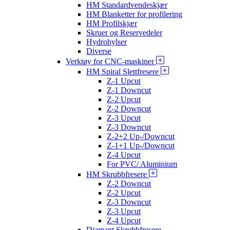
HM Standardvendeskjær
HM Blanketter for profilering
HM Profilskjær
Skruer og Reservedeler
Hydrohylser
Diverse
Verktøy for CNC-maskiner
HM Spiral Slettfresere
Z-1 Upcut
Z-1 Downcut
Z-2 Upcut
Z-2 Downcut
Z-3 Upcut
Z-3 Downcut
Z-2+2 Up-/Downcut
Z-1+1 Up-/Downcut
Z-4 Upcut
For PVC/ Aluminium
HM Skrubbfresere
Z-2 Downcut
Z-2 Upcut
Z-3 Downcut
Z-3 Upcut
Z-4 Upcut
Diamant Skrubbfresere