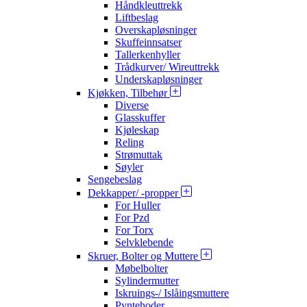
Håndkleuttrekk
Liftbeslag
Overskapløsninger
Skuffeinnsatser
Tallerkenhyller
Trådkurver/ Wireuttrekk
Underskapløsninger
Kjøkken, Tilbehør
Diverse
Glasskuffer
Kjøleskap
Reling
Strømuttak
Søyler
Sengebeslag
Dekkapper/ -propper
For Huller
For Pzd
For Torx
Selvklebende
Skruer, Bolter og Muttere
Møbelbolter
Sylindermutter
Iskruings-/ Islåingsmuttere
Pyntehoder