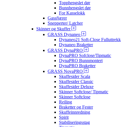
Topphengslet dør
Bunnhengslet dør
For Kasselokk
Gassfjærer
Snepperter/ Latcher
Skinner og Skuffer
GRASS Dynaneo
Dynaneo21 Soft-Close Fulluttrekk
Dynaneo Braketter
GRASS DynaPRO
DynaPRO Sofclose/Tipmatic
DynaPRO Bunnmontert
DynaPRO Braketter
GRASS NovaPRO
Skuffesider Scala
Skuffesider Classic
Skuffesider Deluxe
Skinner Softclose/ Tipmatic
Skinner Softclose
Reiling
Braketter og Fester
Skuffeinnredning
Spirit
Stabiliseringsstag