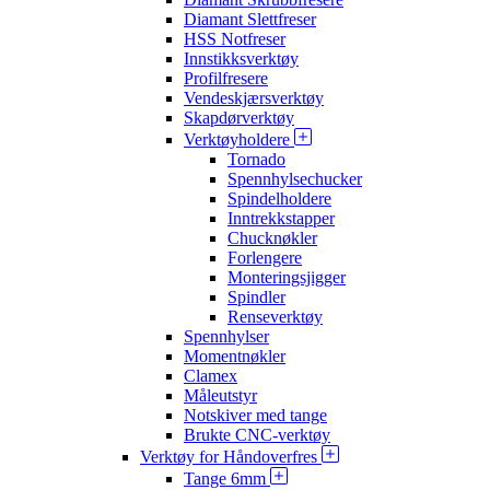
Diamant Slettfreser
HSS Notfreser
Innstikksverktøy
Profilfresere
Vendeskjærsverktøy
Skapdørverktøy
Verktøyholdere
Tornado
Spennhylsechucker
Spindelholdere
Inntrekkstapper
Chucknøkler
Forlengere
Monteringsjigger
Spindler
Renseverktøy
Spennhylser
Momentnøkler
Clamex
Måleutstyr
Notskiver med tange
Brukte CNC-verktøy
Verktøy for Håndoverfres
Tange 6mm