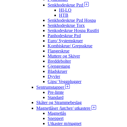
Senkhodeskrue Pzd
HI-LO
HTB
Senkhodeskrue Pzd Hospa
Senkhodeskrue Torx
Senkodeskrue Hospa Rustfri
Panhodeskrue Pzd
Euro/ Systemskruer
Kombiskrue/ Grepsskrue
Flangeskrue
Muttere og Skiver
Breddebolter
Gjengestang
Bladskruer
Dyvler
Gips/ Veggplugger
Sentrumstapper
Pre-limte
Standard
Skåter og Strammebeslag
Magnetlåser /latcher/ utkastere
Magnetlås
Sneppert
Utkaster m/magnet