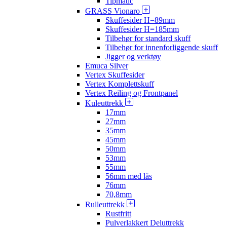
Tipmatic
GRASS Vionaro
Skuffesider H=89mm
Skuffesider H=185mm
Tilbehør for standard skuff
Tilbehør for innenforliggende skuff
Jigger og verktøy
Emuca Silver
Vertex Skuffesider
Vertex Komplettskuff
Vertex Reiling og Frontpanel
Kuleuttrekk
17mm
27mm
35mm
45mm
50mm
53mm
55mm
56mm med lås
76mm
70,8mm
Rulleuttrekk
Rustfritt
Pulverlakkert Deluttrekk