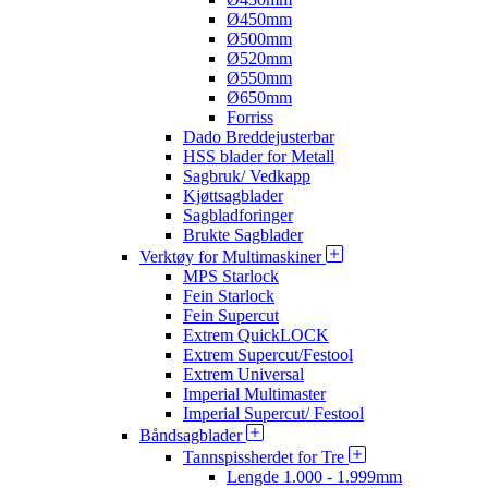
Ø450mm
Ø500mm
Ø520mm
Ø550mm
Ø650mm
Forriss
Dado Breddejusterbar
HSS blader for Metall
Sagbruk/ Vedkapp
Kjøttsagblader
Sagbladforinger
Brukte Sagblader
Verktøy for Multimaskiner
MPS Starlock
Fein Starlock
Fein Supercut
Extrem QuickLOCK
Extrem Supercut/Festool
Extrem Universal
Imperial Multimaster
Imperial Supercut/ Festool
Båndsagblader
Tannspissherdet for Tre
Lengde 1.000 - 1.999mm