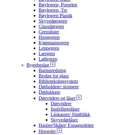
Bøylegrep, Porselen
Bøylegrep, Tre
Bøylegrep Plastik
Skyvedørsgrep
Glassdørgrep
Grepslister
Hengegrep
Kjøpmannsgrep
Leppegrep
Lærgrep
Løftegrep
Byggbeslag
Barinnredning
Beslag for glass
Bibliotekstigesystem
Dørholdere/ stoppere
Dørlukkere
Dørvridere og låser
Dørvridere
Innfellingslåser
Låskasser/ Sluttblikk
Skyvedørlåser
Hasper/Skåter/ Espagnoletter
Hengsler