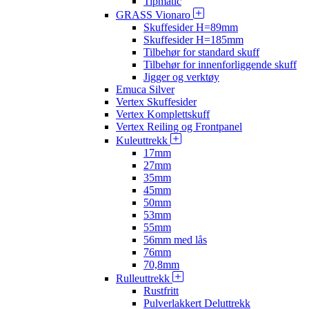
Tipmatic
GRASS Vionaro
Skuffesider H=89mm
Skuffesider H=185mm
Tilbehør for standard skuff
Tilbehør for innenforliggende skuff
Jigger og verktøy
Emuca Silver
Vertex Skuffesider
Vertex Komplettskuff
Vertex Reiling og Frontpanel
Kuleuttrekk
17mm
27mm
35mm
45mm
50mm
53mm
55mm
56mm med lås
76mm
70,8mm
Rulleuttrekk
Rustfritt
Pulverlakkert Deluttrekk