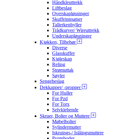
Håndkleuttrekk
Liftbeslag
Overskapløsninger
Skuffeinnsatser
Tallerkenhyller
Trådkurver/ Wireuttrekk
Underskapløsninger
Kjøkken, Tilbehør
Diverse
Glasskuffer
Kjøleskap
Reling
Strømuttak
Søyler
Sengebeslag
Dekkapper/ -propper
For Huller
For Pzd
For Torx
Selvklebende
Skruer, Bolter og Muttere
Møbelbolter
Sylindermutter
Iskruings-/ Islåingsmuttere
Pyntehoder