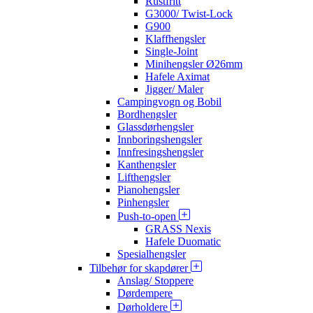
Rustfritt
G3000/ Twist-Lock
G900
Klaffhengsler
Single-Joint
Minihengsler Ø26mm
Hafele Aximat
Jigger/ Maler
Campingvogn og Bobil
Bordhengsler
Glassdørhengsler
Innboringshengsler
Innfresingshengsler
Kanthengsler
Lifthengsler
Pianohengsler
Pinhengsler
Push-to-open
GRASS Nexis
Hafele Duomatic
Spesialhengsler
Tilbehør for skapdører
Anslag/ Stoppere
Dørdempere
Dørholdere