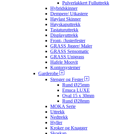
Pulverlakkert Fulluttrekk
Hybridskinner
Dempere/ Utkastere
Høylast Skinner
Høyskaputtrekk
Tastaturuttrekk
Displayuttrekk
Front- /Justerfester
GRASS Jigger/ Maler
GRASS Sensomatic
GRASS Unigrass
Hafele Moovit
Kontorsystemer
Garderobe
Stenger og Fester
Rund Ø25mm
Emuca LUXE
Oval 15 x 30mm
Rund Ø28mm
MOKA Serie
Uttrekk
Nedtrekk
Hyller
Kroker og Knagger
Skoskap