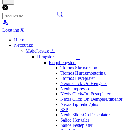
Logg inn
X
Hjem
Nettbutikk
Møbelbeslag
Hengsler
Kopphengsler
Tiomos Skruversjon
Tiomos Hurtigmontering
Tiomos Festeplater
Nexis Click-On Hengsler
Nexis Impresso
Nexis Click-On Festeplater
Nexis Click-On Dempere/tilbehør
Nexis Tipmatic /plus
SSP
Nexis Slide-On Festeplater
Salice Hengsler
Salice Festeplater