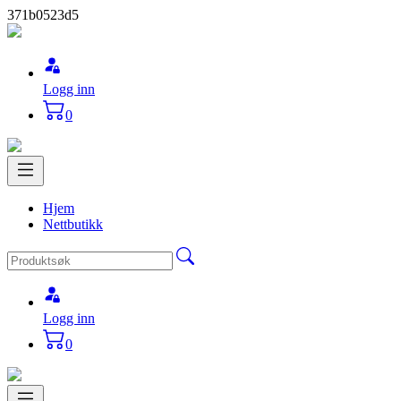
371b0523d5
Logg inn
0
Hjem
Nettbutikk
Logg inn
0