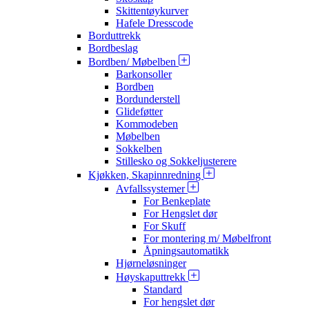
Skittentøykurver
Hafele Dresscode
Borduttrekk
Bordbeslag
Bordben/ Møbelben
Barkonsoller
Bordben
Bordunderstell
Glideføtter
Kommodeben
Møbelben
Sokkelben
Stillesko og Sokkeljusterere
Kjøkken, Skapinnredning
Avfallssystemer
For Benkeplate
For Hengslet dør
For Skuff
For montering m/ Møbelfront
Åpningsautomatikk
Hjørneløsninger
Høyskaputtrekk
Standard
For hengslet dør