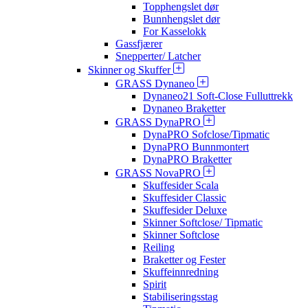
Topphengslet dør
Bunnhengslet dør
For Kasselokk
Gassfjærer
Snepperter/ Latcher
Skinner og Skuffer
GRASS Dynaneo
Dynaneo21 Soft-Close Fulluttrekk
Dynaneo Braketter
GRASS DynaPRO
DynaPRO Sofclose/Tipmatic
DynaPRO Bunnmontert
DynaPRO Braketter
GRASS NovaPRO
Skuffesider Scala
Skuffesider Classic
Skuffesider Deluxe
Skinner Softclose/ Tipmatic
Skinner Softclose
Reiling
Braketter og Fester
Skuffeinnredning
Spirit
Stabiliseringsstag