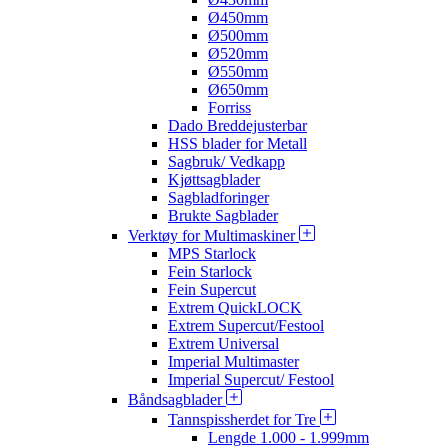
Ø450mm
Ø500mm
Ø520mm
Ø550mm
Ø650mm
Forriss
Dado Breddejusterbar
HSS blader for Metall
Sagbruk/ Vedkapp
Kjøttsagblader
Sagbladforinger
Brukte Sagblader
Verktøy for Multimaskiner
MPS Starlock
Fein Starlock
Fein Supercut
Extrem QuickLOCK
Extrem Supercut/Festool
Extrem Universal
Imperial Multimaster
Imperial Supercut/ Festool
Båndsagblader
Tannspissherdet for Tre
Lengde 1.000 - 1.999mm