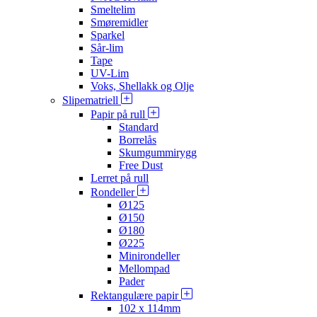
Smeltelim
Smøremidler
Sparkel
Sår-lim
Tape
UV-Lim
Voks, Shellakk og Olje
Slipematriell
Papir på rull
Standard
Borrelås
Skumgummirygg
Free Dust
Lerret på rull
Rondeller
Ø125
Ø150
Ø180
Ø225
Minirondeller
Mellompad
Pader
Rektangulære papir
102 x 114mm