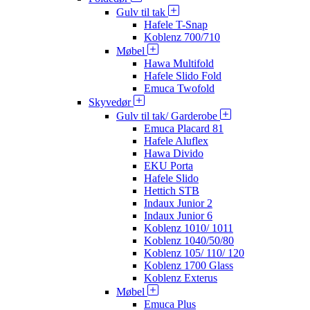
Gulv til tak
Hafele T-Snap
Koblenz 700/710
Møbel
Hawa Multifold
Hafele Slido Fold
Emuca Twofold
Skyvedør
Gulv til tak/ Garderobe
Emuca Placard 81
Hafele Aluflex
Hawa Divido
EKU Porta
Hafele Slido
Hettich STB
Indaux Junior 2
Indaux Junior 6
Koblenz 1010/ 1011
Koblenz 1040/50/80
Koblenz 105/ 110/ 120
Koblenz 1700 Glass
Koblenz Exterus
Møbel
Emuca Plus