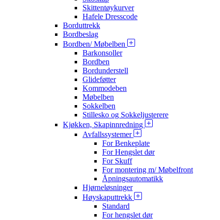
Skittentøykurver
Hafele Dresscode
Borduttrekk
Bordbeslag
Bordben/ Møbelben
Barkonsoller
Bordben
Bordunderstell
Glideføtter
Kommodeben
Møbelben
Sokkelben
Stillesko og Sokkeljusterere
Kjøkken, Skapinnredning
Avfallssystemer
For Benkeplate
For Hengslet dør
For Skuff
For montering m/ Møbelfront
Åpningsautomatikk
Hjørneløsninger
Høyskaputtrekk
Standard
For hengslet dør