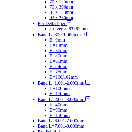
70 x 125mm
70 x 396mm
81 x 133mm
93 x 230mm
For Deltasliper
Universal 83x83mm
Bånd L=300-1.000mm
B=9mm
B=13mm
B=30mm
B=40mm
B=60mm
B=64mm
B=75mm
B=100/102mm
Bånd L=1.001-2.000mm
B=100mm
B=150mm
Bånd L=2.001-3.000mm
B=40mm
B=90mm
B=150mm
Bånd L=6.001-7.000mm
Bånd L=7.001-8.000mm
Bredbånd