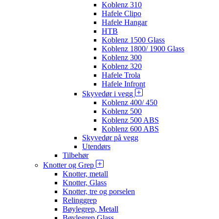
Koblenz 310
Hafele Clipo
Hafele Hangar
HTB
Koblenz 1500 Glass
Koblenz 1800/ 1900 Glass
Koblenz 300
Koblenz 320
Hafele Trola
Hafele Infront
Skyvedør i vegg
Koblenz 400/ 450
Koblenz 500
Koblenz 500 ABS
Koblenz 600 ABS
Skyvedør på vegg
Utendørs
Tilbehør
Knotter og Grep
Knotter, metall
Knotter, Glass
Knotter, tre og porselen
Relinggrep
Bøylegrep, Metall
Bøylegrep Glass