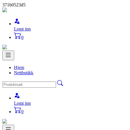
371b0523d5
Logg inn
0
Hjem
Nettbutikk
Logg inn
0