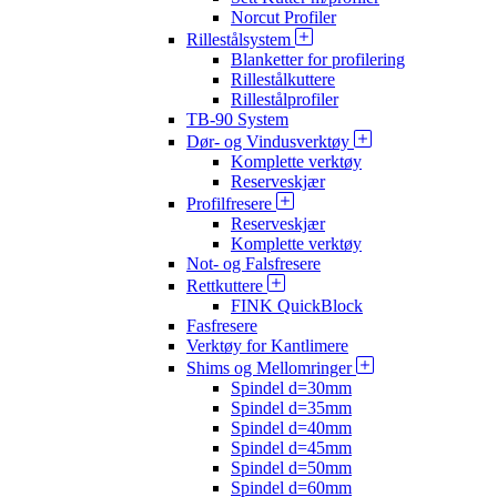
Norcut Profiler
Rillestålsystem
Blanketter for profilering
Rillestålkuttere
Rillestålprofiler
TB-90 System
Dør- og Vindusverktøy
Komplette verktøy
Reserveskjær
Profilfresere
Reserveskjær
Komplette verktøy
Not- og Falsfresere
Rettkuttere
FINK QuickBlock
Fasfresere
Verktøy for Kantlimere
Shims og Mellomringer
Spindel d=30mm
Spindel d=35mm
Spindel d=40mm
Spindel d=45mm
Spindel d=50mm
Spindel d=60mm