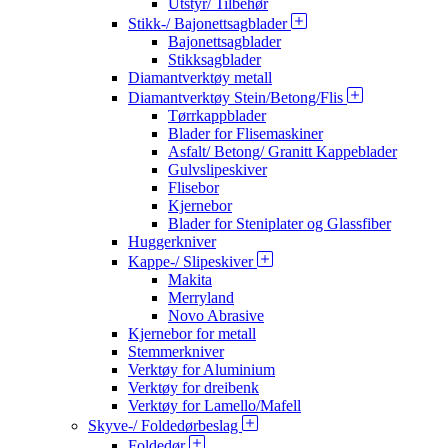
Utstyr/ Tilbehør
Stikk-/ Bajonettsagblader
Bajonettsagblader
Stikksagblader
Diamantverktøy metall
Diamantverktøy Stein/Betong/Flis
Tørrkappblader
Blader for Flisemaskiner
Asfalt/ Betong/ Granitt Kappeblader
Gulvslipeskiver
Flisebor
Kjernebor
Blader for Steniplater og Glassfiber
Huggerkniver
Kappe-/ Slipeskiver
Makita
Merryland
Novo Abrasive
Kjernebor for metall
Stemmerkniver
Verktøy for Aluminium
Verktøy for dreibenk
Verktøy for Lamello/Mafell
Skyve-/ Foldedørbeslag
Foldedør