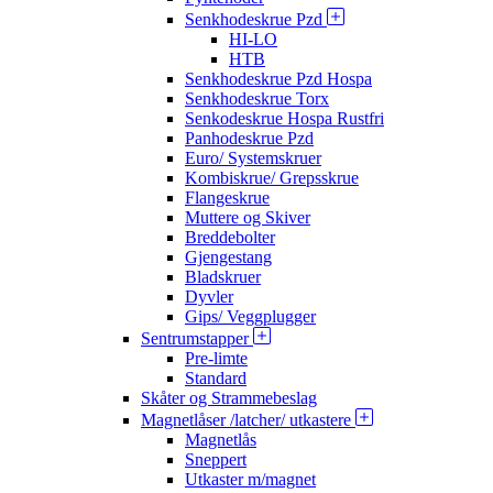
Senkhodeskrue Pzd
HI-LO
HTB
Senkhodeskrue Pzd Hospa
Senkhodeskrue Torx
Senkodeskrue Hospa Rustfri
Panhodeskrue Pzd
Euro/ Systemskruer
Kombiskrue/ Grepsskrue
Flangeskrue
Muttere og Skiver
Breddebolter
Gjengestang
Bladskruer
Dyvler
Gips/ Veggplugger
Sentrumstapper
Pre-limte
Standard
Skåter og Strammebeslag
Magnetlåser /latcher/ utkastere
Magnetlås
Sneppert
Utkaster m/magnet