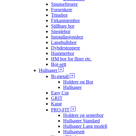
Spunsefresere
Forsenkere
Trinnbor
Firkantstembor
Stillbare bor
Sneglebor
Innstallasjonsbor
Langhullsbor
Dybdestoppere
Hammerbor
HM bor for fliser etc.
Bor-sett
Hullsager
Bi-metall
Holdere og Bor
Hullsager
Easy Cut
GRIT
Karat
PRO-FIT
Holdere og senterbor
Hullsager Standard
Hullsager Lang modell
Hullsagsett