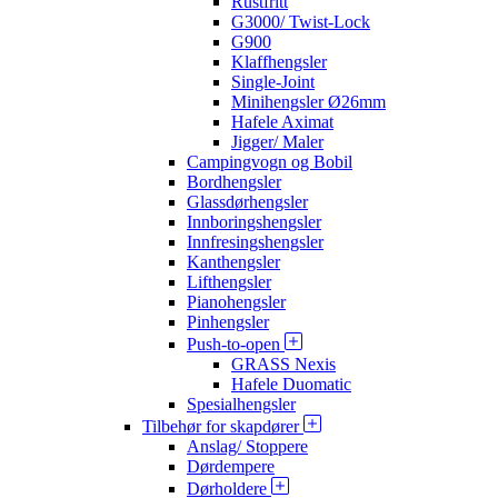
Rustfritt
G3000/ Twist-Lock
G900
Klaffhengsler
Single-Joint
Minihengsler Ø26mm
Hafele Aximat
Jigger/ Maler
Campingvogn og Bobil
Bordhengsler
Glassdørhengsler
Innboringshengsler
Innfresingshengsler
Kanthengsler
Lifthengsler
Pianohengsler
Pinhengsler
Push-to-open
GRASS Nexis
Hafele Duomatic
Spesialhengsler
Tilbehør for skapdører
Anslag/ Stoppere
Dørdempere
Dørholdere