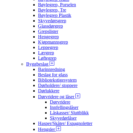
Bøylegrep, Porselen
Bøylegrep, Tre
Bøylegrep Plastik
Skyvedørsgrep
Glassdørgrep
Grepslister
Hengegrep
Kjøpmannsgrep
Leppegrep
Lærgrep
Løftegrep
Byggbeslag
Barinnredning
Beslag for glass
Bibliotekstigesystem
Dørholdere/ stoppere
Dørlukkere
Dørvridere og låser
Dørvridere
Innfellingslåser
Låskasser/ Sluttblikk
Skyvedørlåser
Hasper/Skåter/ Espagnoletter
Hengsler