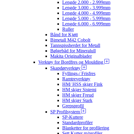
Lengde 2.000 - 2.999mm
Lengde 3.000 - 3.999mm
Lengde 4.000 - 4.999mm
Lengde 5.000 - 5.999mm
Lengde 6.000 - 6.999mm
Ruller
Bånd for Kjøtt
Bimetall M42 Cobolt
Tannspissherdet for Metall
Bølgebåd for Mineralull
Makita Originalblader
Verktøy for Bordfres og Moulding
Skapdørverktøy
Fyllings-/ Frisfres
Ramtreverktøy
HM/ HSS skjær Fink
HM skjær Sistemi
HM skjær Freud
HM skjær Stark
Grepsprofil
SP Profilsystem
SP-Kuttere
Standardprofiler
Blanketter for profilering
Sett Kutter m/profiler