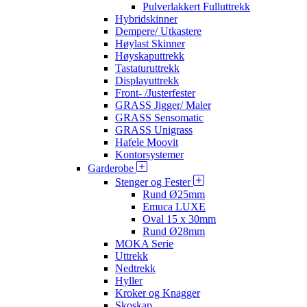
Pulverlakkert Fulluttrekk
Hybridskinner
Dempere/ Utkastere
Høylast Skinner
Høyskaputtrekk
Tastaturuttrekk
Displayuttrekk
Front- /Justerfester
GRASS Jigger/ Maler
GRASS Sensomatic
GRASS Unigrass
Hafele Moovit
Kontorsystemer
Garderobe
Stenger og Fester
Rund Ø25mm
Emuca LUXE
Oval 15 x 30mm
Rund Ø28mm
MOKA Serie
Uttrekk
Nedtrekk
Hyller
Kroker og Knagger
Skoskap