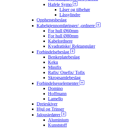
Hafele Symo
Låser og tilbehør
Låssylindre
Opphengsbeslag
Kabelgjennomføringer/ -ordnere
For hull Ø60mm
For hull Ø80mm
Kabelordnere
Kvadratiske/ Rektangulær
Forbindelsebeslag
Benkeplatebeslag
Keku
Minifix
Rafix/ Onefix/ Tofix
Skrogsamlebeslag
Forbindelsesselementer
Domino
Hoffmann
Lamello
Dreieskiver
Hjul og Trinser
Jalousiedører
Aluminium
Kunststoff