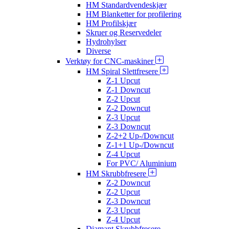
HM Standardvendeskjær
HM Blanketter for profilering
HM Profilskjær
Skruer og Reservedeler
Hydrohylser
Diverse
Verktøy for CNC-maskiner
HM Spiral Slettfresere
Z-1 Upcut
Z-1 Downcut
Z-2 Upcut
Z-2 Downcut
Z-3 Upcut
Z-3 Downcut
Z-2+2 Up-/Downcut
Z-1+1 Up-/Downcut
Z-4 Upcut
For PVC/ Aluminium
HM Skrubbfresere
Z-2 Downcut
Z-2 Upcut
Z-3 Downcut
Z-3 Upcut
Z-4 Upcut
Diamant Skrubbfresere