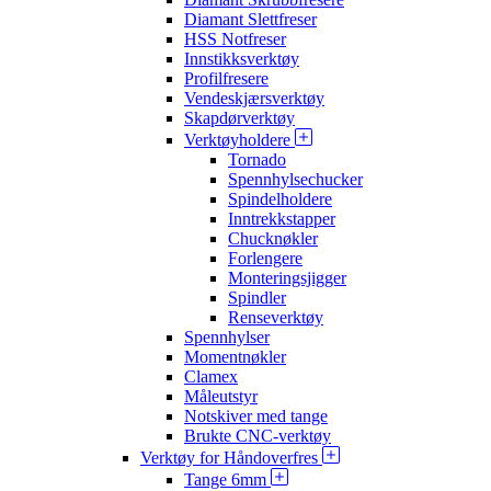
Diamant Slettfreser
HSS Notfreser
Innstikksverktøy
Profilfresere
Vendeskjærsverktøy
Skapdørverktøy
Verktøyholdere
Tornado
Spennhylsechucker
Spindelholdere
Inntrekkstapper
Chucknøkler
Forlengere
Monteringsjigger
Spindler
Renseverktøy
Spennhylser
Momentnøkler
Clamex
Måleutstyr
Notskiver med tange
Brukte CNC-verktøy
Verktøy for Håndoverfres
Tange 6mm