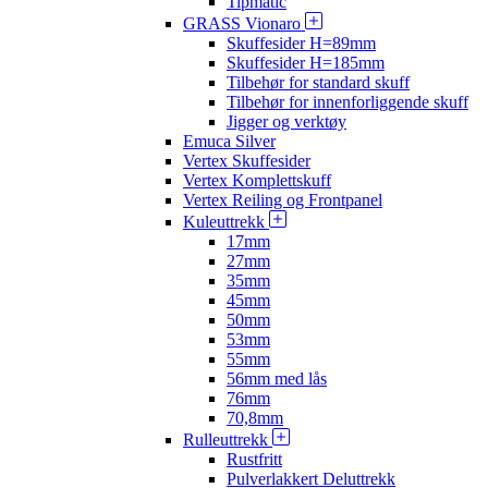
Tipmatic
GRASS Vionaro
Skuffesider H=89mm
Skuffesider H=185mm
Tilbehør for standard skuff
Tilbehør for innenforliggende skuff
Jigger og verktøy
Emuca Silver
Vertex Skuffesider
Vertex Komplettskuff
Vertex Reiling og Frontpanel
Kuleuttrekk
17mm
27mm
35mm
45mm
50mm
53mm
55mm
56mm med lås
76mm
70,8mm
Rulleuttrekk
Rustfritt
Pulverlakkert Deluttrekk