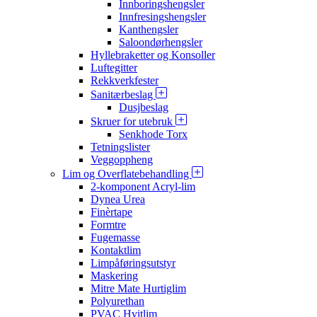
Innboringshengsler
Innfresingshengsler
Kanthengsler
Saloondørhengsler
Hyllebraketter og Konsoller
Luftegitter
Rekkverkfester
Sanitærbeslag
Dusjbeslag
Skruer for utebruk
Senkhode Torx
Tetningslister
Veggoppheng
Lim og Overflatebehandling
2-komponent Acryl-lim
Dynea Urea
Finèrtape
Formtre
Fugemasse
Kontaktlim
Limpåføringsutstyr
Maskering
Mitre Mate Hurtiglim
Polyurethan
PVAC Hvitlim