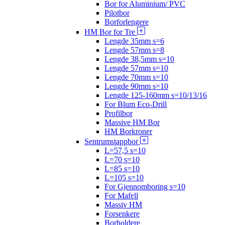
Bor for Aluminium/ PVC
Pilotbor
Borforlengere
HM Bor for Tre
Lengde 35mm s=6
Lengde 57mm s=8
Lengde 38,5mm s=10
Lengde 57mm s=10
Lengde 70mm s=10
Lengde 90mm s=10
Lengde 125-160mm s=10/13/16
For Blum Eco-Drill
Profilbor
Massive HM Bor
HM Borkroner
Sentrumstappbor
L=57,5 s=10
L=70 s=10
L=85 s=10
L=105 s=10
For Gjennomboring s=10
For Mafell
Massiv HM
Forsenkere
Borholdere