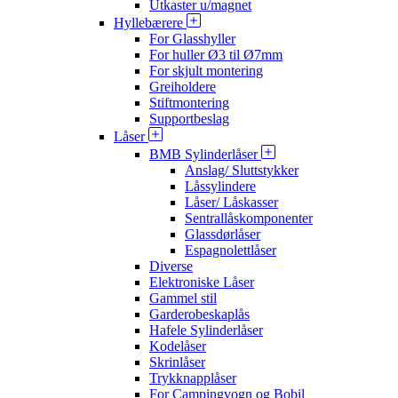
Utkaster u/magnet
Hyllebærere
For Glasshyller
For huller Ø3 til Ø7mm
For skjult montering
Greiholdere
Stiftmontering
Supportbeslag
Låser
BMB Sylinderlåser
Anslag/ Sluttstykker
Låssylindere
Låser/ Låskasser
Sentrallåskomponenter
Glassdørlåser
Espagnolettlåser
Diverse
Elektroniske Låser
Gammel stil
Garderobeskaplås
Hafele Sylinderlåser
Kodelåser
Skrinlåser
Trykknapplåser
For Campingvogn og Bobil