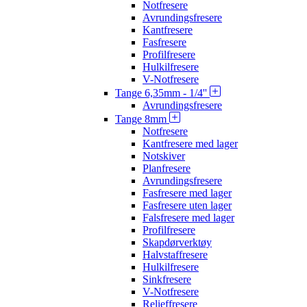
Notfresere
Avrundingsfresere
Kantfresere
Fasfresere
Profilfresere
Hulkilfresere
V-Notfresere
Tange 6,35mm - 1/4''
Avrundingsfresere
Tange 8mm
Notfresere
Kantfresere med lager
Notskiver
Planfresere
Avrundingsfresere
Fasfresere med lager
Fasfresere uten lager
Falsfresere med lager
Profilfresere
Skapdørverktøy
Halvstaffresere
Hulkilfresere
Sinkfresere
V-Notfresere
Relieffresere