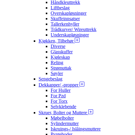
Håndkleuttrekk
Liftbeslag
Overskapløsninger
Skuffeinnsatser
Tallerkenhyller
Trådkurver/ Wireuttrekk
Underskapløsninger
Kjøkken, Tilbehør
Diverse
Glasskuffer
Kjøleskap
Reling
Strømuttak
Søyler
Sengebeslag
Dekkapper/ -propper
For Huller
For Pzd
For Torx
Selvklebende
Skruer, Bolter og Muttere
Møbelbolter
Sylindermutter
Iskruings-/ Islåingsmuttere
Pyntehoder