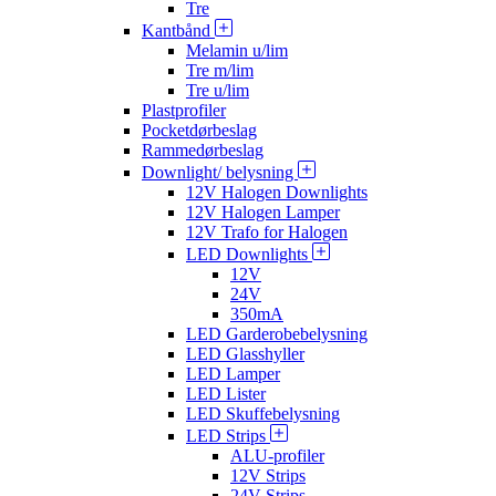
Tre
Kantbånd
Melamin u/lim
Tre m/lim
Tre u/lim
Plastprofiler
Pocketdørbeslag
Rammedørbeslag
Downlight/ belysning
12V Halogen Downlights
12V Halogen Lamper
12V Trafo for Halogen
LED Downlights
12V
24V
350mA
LED Garderobebelysning
LED Glasshyller
LED Lamper
LED Lister
LED Skuffebelysning
LED Strips
ALU-profiler
12V Strips
24V Strips