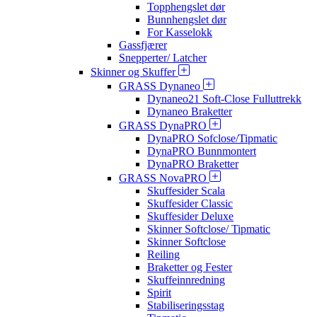
Topphengslet dør
Bunnhengslet dør
For Kasselokk
Gassfjærer
Snepperter/ Latcher
Skinner og Skuffer
GRASS Dynaneo
Dynaneo21 Soft-Close Fulluttrekk
Dynaneo Braketter
GRASS DynaPRO
DynaPRO Sofclose/Tipmatic
DynaPRO Bunnmontert
DynaPRO Braketter
GRASS NovaPRO
Skuffesider Scala
Skuffesider Classic
Skuffesider Deluxe
Skinner Softclose/ Tipmatic
Skinner Softclose
Reiling
Braketter og Fester
Skuffeinnredning
Spirit
Stabiliseringsstag