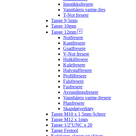
Innstikksfresere
Vannbåren varme-fres
T-Not fresere
Tange 9,5mm
Tange 10mm
Tange 12mm
Notfresere
Kantfresere
Gradfresere
V-Not fresere
Hulkilfresere
Kulefresere
Halvstaffresere
Profilfresere
Falsfresere
Fasfresere
Avrundingsfresere
Vannbåren varme-fresere
Planfresere
Skapdørverktøy
Tange M10 x 1,5mm Scheer
Tange M12 x 1mm
Tange 1/2''UNC x 20
Tange Festool
Kulelager, skruer og skiver