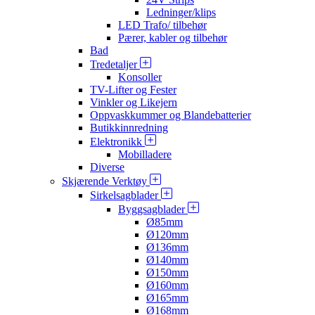
Ledninger/klips
LED Trafo/ tilbehør
Pærer, kabler og tilbehør
Bad
Tredetaljer
Konsoller
TV-Lifter og Fester
Vinkler og Likejern
Oppvaskkummer og Blandebatterier
Butikkinnredning
Elektronikk
Mobilladere
Diverse
Skjærende Verktøy
Sirkelsagblader
Byggsagblader
Ø85mm
Ø120mm
Ø136mm
Ø140mm
Ø150mm
Ø160mm
Ø165mm
Ø168mm