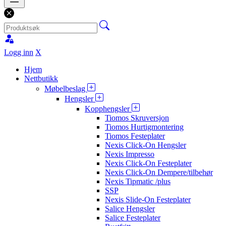
Logg inn
X
Hjem
Nettbutikk
Møbelbeslag
Hengsler
Kopphengsler
Tiomos Skruversjon
Tiomos Hurtigmontering
Tiomos Festeplater
Nexis Click-On Hengsler
Nexis Impresso
Nexis Click-On Festeplater
Nexis Click-On Dempere/tilbehør
Nexis Tipmatic /plus
SSP
Nexis Slide-On Festeplater
Salice Hengsler
Salice Festeplater