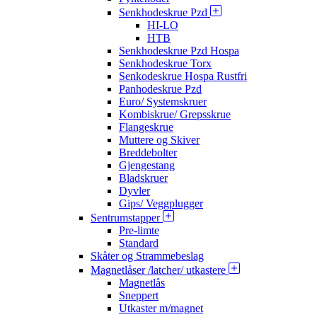
Senkhodeskrue Pzd
HI-LO
HTB
Senkhodeskrue Pzd Hospa
Senkhodeskrue Torx
Senkodeskrue Hospa Rustfri
Panhodeskrue Pzd
Euro/ Systemskruer
Kombiskrue/ Grepsskrue
Flangeskrue
Muttere og Skiver
Breddebolter
Gjengestang
Bladskruer
Dyvler
Gips/ Veggplugger
Sentrumstapper
Pre-limte
Standard
Skåter og Strammebeslag
Magnetlåser /latcher/ utkastere
Magnetlås
Sneppert
Utkaster m/magnet