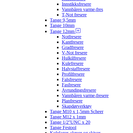
Innstikksfresere
Vannbåren varme-fres
T-Not fresere
Tange 9,5mm
Tange 10mm
Tange 12mm
Notfresere
Kantfresere
Gradfresere
V-Not fresere
Hulkilfresere
Kulefresere
Halvstaffresere
Profilfresere
Falsfresere
Fasfresere
Avrundingsfresere
Vannbåren varme-fresere
Planfresere
Skapdørverktøy
Tange M10 x 1,5mm Scheer
Tange M12 x 1mm
Tange 1/2''UNC x 20
Tange Festool
Kulelager, skruer og skiver