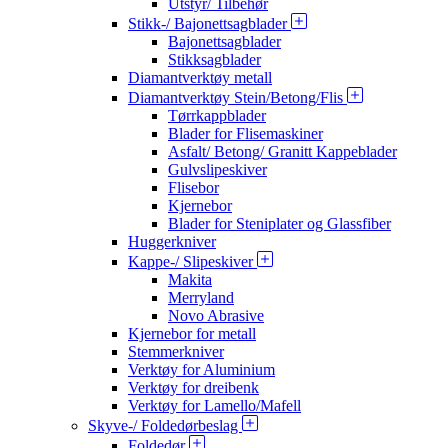
Utstyr/ Tilbehør
Stikk-/ Bajonettsagblader
Bajonettsagblader
Stikksagblader
Diamantverktøy metall
Diamantverktøy Stein/Betong/Flis
Tørrkappblader
Blader for Flisemaskiner
Asfalt/ Betong/ Granitt Kappeblader
Gulvslipeskiver
Flisebor
Kjernebor
Blader for Steniplater og Glassfiber
Huggerkniver
Kappe-/ Slipeskiver
Makita
Merryland
Novo Abrasive
Kjernebor for metall
Stemmerkniver
Verktøy for Aluminium
Verktøy for dreibenk
Verktøy for Lamello/Mafell
Skyve-/ Foldedørbeslag
Foldedør