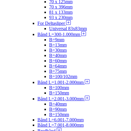
70 x 125mm
70 x 396mm
81 x 133mm
93 x 230mm
For Deltasliper
Universal 83x83mm
Bånd L=300-1.000mm
B=9mm
B=13mm
B=30mm
B=40mm
B=60mm
B=64mm
B=75mm
B=100/102mm
Bånd L=1.001-2.000mm
B=100mm
B=150mm
Bånd L=2.001-3.000mm
B=40mm
B=90mm
B=150mm
Bånd L=6.001-7.000mm
Bånd L=7.001-8.000mm
Bredbånd