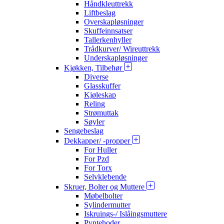
Håndkleuttrekk
Liftbeslag
Overskapløsninger
Skuffeinnsatser
Tallerkenhyller
Trådkurver/ Wireuttrekk
Underskapløsninger
Kjøkken, Tilbehør
Diverse
Glasskuffer
Kjøleskap
Reling
Strømuttak
Søyler
Sengebeslag
Dekkapper/ -propper
For Huller
For Pzd
For Torx
Selvklebende
Skruer, Bolter og Muttere
Møbelbolter
Sylindermutter
Iskruings-/ Islåingsmuttere
Pyntehoder