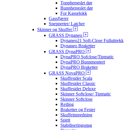
Topphengslet dør
Bunnhengslet dør
For Kasselokk
Gassfjærer
Snepperter/ Latcher
Skinner og Skuffer
GRASS Dynaneo
Dynaneo21 Soft-Close Fulluttrekk
Dynaneo Braketter
GRASS DynaPRO
DynaPRO Sofclose/Tipmatic
DynaPRO Bunnmontert
DynaPRO Braketter
GRASS NovaPRO
Skuffesider Scala
Skuffesider Classic
Skuffesider Deluxe
Skinner Softclose/ Tipmatic
Skinner Softclose
Reiling
Braketter og Fester
Skuffeinnredning
Spirit
Stabiliseringsstag