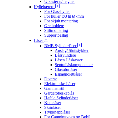
Utkaster u/magnet
Hyllebærere
For Glasshyller
For huller Ø3 til Ø7mm
For skjult montering
Greiholdere
Stiftmontering
Supportbeslag
Låser
BMB Sylinderlåser
Anslag/ Sluttstykker
Låssylindere
Låser/ Låskasser
Sentrallåskomponenter
Glassdørlåser
Espagnolettlåser
Diverse
Elektroniske Låser
Gammel stil
Garderobeskaplås
Hafele Sylinderlåser
Kodelåser
Skrinlåser
Trykknapplåser
For Campingvogn og Bobil