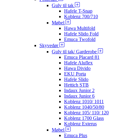
Gulv til tak
Hafele T-Snap
Koblenz 700/710
Møbel
Hawa Multifold
Hafele Slido Fold
Emuca Twofold
Skyvedør
Gulv til tak/ Garderobe
Emuca Placard 81
Hafele Aluflex
Hawa Divido
EKU Porta
Hafele Slido
Hettich STB
Indaux Junior 2
Indaux Junior 6
Koblenz 1010/ 1011
Koblenz 1040/50/80
Koblenz 105/ 110/ 120
Koblenz 1700 Glass
Koblenz Exterus
Møbel
Emuca Plus