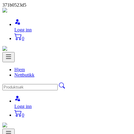
371b0523d5
Logg inn
0
Hjem
Nettbutikk
Logg inn
0