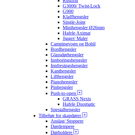
Rustfritt
G3000/ Twist-Lock
G900
Klaffhengsler
Single-Joint
Minihengsler Ø26mm
Hafele Aximat
Jigger/ Maler
Campingvogn og Bobil
Bordhengsler
Glassdørhengsler
Innboringshengsler
Innfresingshengsler
Kanthengsler
Lifthengsler
Pianohengsler
Pinhengsler
Push-to-open
GRASS Nexis
Hafele Duomatic
Spesialhengsler
Tilbehør for skapdører
Anslag/ Stoppere
Dørdempere
Dørholdere