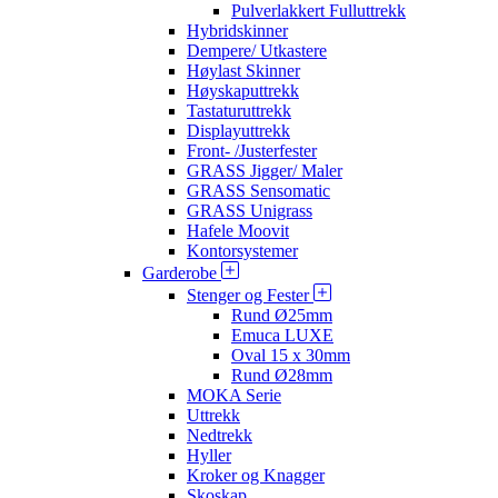
Pulverlakkert Fulluttrekk
Hybridskinner
Dempere/ Utkastere
Høylast Skinner
Høyskaputtrekk
Tastaturuttrekk
Displayuttrekk
Front- /Justerfester
GRASS Jigger/ Maler
GRASS Sensomatic
GRASS Unigrass
Hafele Moovit
Kontorsystemer
Garderobe
Stenger og Fester
Rund Ø25mm
Emuca LUXE
Oval 15 x 30mm
Rund Ø28mm
MOKA Serie
Uttrekk
Nedtrekk
Hyller
Kroker og Knagger
Skoskap