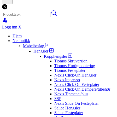
Logg inn
X
Hjem
Nettbutikk
Møbelbeslag
Hengsler
Kopphengsler
Tiomos Skruversjon
Tiomos Hurtigmontering
Tiomos Festeplater
Nexis Click-On Hengsler
Nexis Impresso
Nexis Click-On Festeplater
Nexis Click-On Dempere/tilbehør
Nexis Tipmatic /plus
SSP
Nexis Slide-On Festeplater
Salice Hengsler
Salice Festeplater