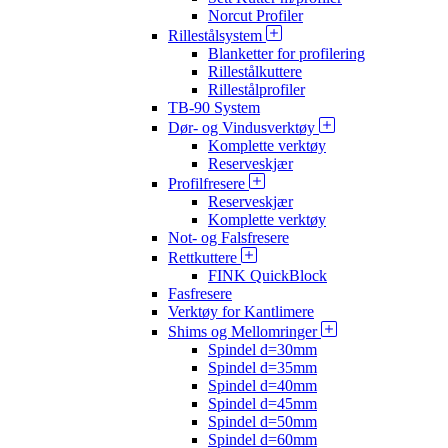
Norcut Profiler
Rillestålsystem
Blanketter for profilering
Rillestålkuttere
Rillestålprofiler
TB-90 System
Dør- og Vindusverktøy
Komplette verktøy
Reserveskjær
Profilfresere
Reserveskjær
Komplette verktøy
Not- og Falsfresere
Rettkuttere
FINK QuickBlock
Fasfresere
Verktøy for Kantlimere
Shims og Mellomringer
Spindel d=30mm
Spindel d=35mm
Spindel d=40mm
Spindel d=45mm
Spindel d=50mm
Spindel d=60mm