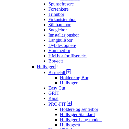
Spunsefresere
Forsenkere
Trinnbor
Firkantstembor
Stillbare bor
Sneglebor
Innstallasjonsbor
Langhullsbor
Dybdestoppere
Hammerbor
HM bor for fliser etc.
Bor-sett
Hullsager
Bi-metall
Holdere og Bor
Hullsager
Easy Cut
GRIT
Karat
PRO-FIT
Holdere og senterbor
Hullsager Standard
Hullsager Lang modell
Hullsagsett