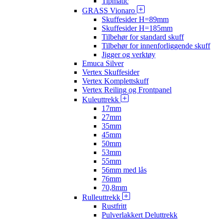
Tipmatic
GRASS Vionaro
Skuffesider H=89mm
Skuffesider H=185mm
Tilbehør for standard skuff
Tilbehør for innenforliggende skuff
Jigger og verktøy
Emuca Silver
Vertex Skuffesider
Vertex Komplettskuff
Vertex Reiling og Frontpanel
Kuleuttrekk
17mm
27mm
35mm
45mm
50mm
53mm
55mm
56mm med lås
76mm
70,8mm
Rulleuttrekk
Rustfritt
Pulverlakkert Deluttrekk