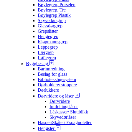
Bøylegrep, Porselen
Bøylegrep, Tre
Bøylegrep Plastik
Skyvedørsgrep
Glassdørgrep
Grepslister
Hengegrep
Kjøpmannsgrep
Leppegrep
Lærgrep
Løftegrep
Byggbeslag
Barinnredning
Beslag for glass
Bibliotekstigesystem
Dørholdere/ stoppere
Dørlukkere
Dørvridere og låser
Dørvridere
Innfellingslåser
Låskasser/ Sluttblikk
Skyvedørlåser
Hasper/Skåter/ Espagnoletter
Hengsler