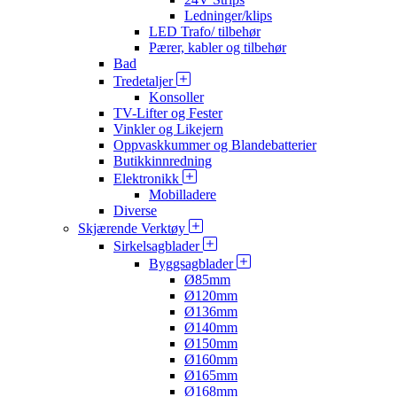
Ledninger/klips
LED Trafo/ tilbehør
Pærer, kabler og tilbehør
Bad
Tredetaljer
Konsoller
TV-Lifter og Fester
Vinkler og Likejern
Oppvaskkummer og Blandebatterier
Butikkinnredning
Elektronikk
Mobilladere
Diverse
Skjærende Verktøy
Sirkelsagblader
Byggsagblader
Ø85mm
Ø120mm
Ø136mm
Ø140mm
Ø150mm
Ø160mm
Ø165mm
Ø168mm