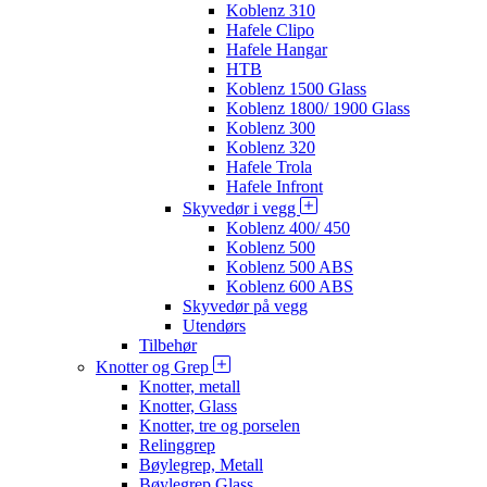
Koblenz 310
Hafele Clipo
Hafele Hangar
HTB
Koblenz 1500 Glass
Koblenz 1800/ 1900 Glass
Koblenz 300
Koblenz 320
Hafele Trola
Hafele Infront
Skyvedør i vegg
Koblenz 400/ 450
Koblenz 500
Koblenz 500 ABS
Koblenz 600 ABS
Skyvedør på vegg
Utendørs
Tilbehør
Knotter og Grep
Knotter, metall
Knotter, Glass
Knotter, tre og porselen
Relinggrep
Bøylegrep, Metall
Bøylegrep Glass