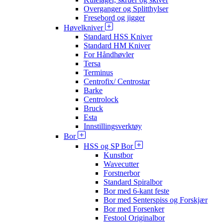
Overganger og Splitthylser
Fresebord og jigger
Høvelkniver
Standard HSS Kniver
Standard HM Kniver
For Håndhøvler
Tersa
Terminus
Centrofix/ Centrostar
Barke
Centrolock
Bruck
Esta
Innstillingsverktøy
Bor
HSS og SP Bor
Kunstbor
Wavecutter
Forstnerbor
Standard Spiralbor
Bor med 6-kant feste
Bor med Senterspiss og Forskjær
Bor med Forsenker
Festool Originalbor