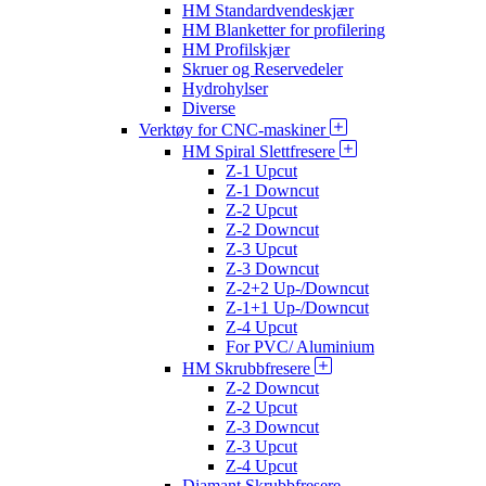
HM Standardvendeskjær
HM Blanketter for profilering
HM Profilskjær
Skruer og Reservedeler
Hydrohylser
Diverse
Verktøy for CNC-maskiner
HM Spiral Slettfresere
Z-1 Upcut
Z-1 Downcut
Z-2 Upcut
Z-2 Downcut
Z-3 Upcut
Z-3 Downcut
Z-2+2 Up-/Downcut
Z-1+1 Up-/Downcut
Z-4 Upcut
For PVC/ Aluminium
HM Skrubbfresere
Z-2 Downcut
Z-2 Upcut
Z-3 Downcut
Z-3 Upcut
Z-4 Upcut
Diamant Skrubbfresere