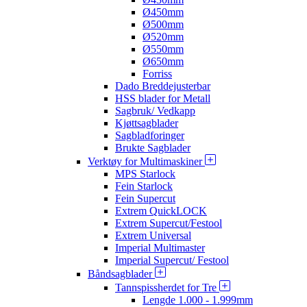
Ø450mm
Ø500mm
Ø520mm
Ø550mm
Ø650mm
Forriss
Dado Breddejusterbar
HSS blader for Metall
Sagbruk/ Vedkapp
Kjøttsagblader
Sagbladforinger
Brukte Sagblader
Verktøy for Multimaskiner
MPS Starlock
Fein Starlock
Fein Supercut
Extrem QuickLOCK
Extrem Supercut/Festool
Extrem Universal
Imperial Multimaster
Imperial Supercut/ Festool
Båndsagblader
Tannspissherdet for Tre
Lengde 1.000 - 1.999mm