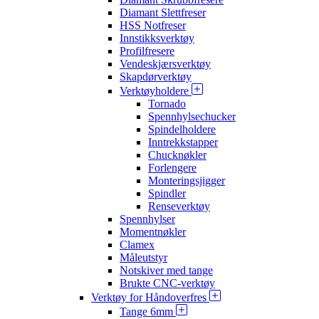
Diamant Slettfreser
HSS Notfreser
Innstikksverktøy
Profilfresere
Vendeskjærsverktøy
Skapdørverktøy
Verktøyholdere
Tornado
Spennhylsechucker
Spindelholdere
Inntrekkstapper
Chucknøkler
Forlengere
Monteringsjigger
Spindler
Renseverktøy
Spennhylser
Momentnøkler
Clamex
Måleutstyr
Notskiver med tange
Brukte CNC-verktøy
Verktøy for Håndoverfres
Tange 6mm