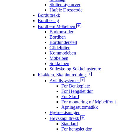
Skittentøykurver
Hafele Dresscode
Borduttrekk
Bordbeslag
Bordben/ Møbelben
Barkonsoller
Bordben
Bordunderstell
Glideføtter
Kommodeben
Møbelben
Sokkelben
Stillesko og Sokkeljusterere
Kjøkken, Skapinnredning
Avfallssystemer
For Benkeplate
For Hengslet dør
For Skuff
For montering m/ Møbelfront
Åpningsautomatikk
Hjørneløsninger
Høyskaputtrekk
Standard
For hengslet dør