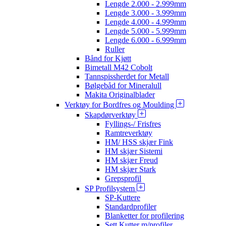
Lengde 2.000 - 2.999mm
Lengde 3.000 - 3.999mm
Lengde 4.000 - 4.999mm
Lengde 5.000 - 5.999mm
Lengde 6.000 - 6.999mm
Ruller
Bånd for Kjøtt
Bimetall M42 Cobolt
Tannspissherdet for Metall
Bølgebåd for Mineralull
Makita Originalblader
Verktøy for Bordfres og Moulding
Skapdørverktøy
Fyllings-/ Frisfres
Ramtreverktøy
HM/ HSS skjær Fink
HM skjær Sistemi
HM skjær Freud
HM skjær Stark
Grepsprofil
SP Profilsystem
SP-Kuttere
Standardprofiler
Blanketter for profilering
Sett Kutter m/profiler