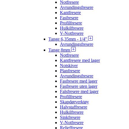
Notfresere
Avrundingsfresere
Kantfresere
Fasfresere
Profilfresere
Hulkilfresere
V-Notfresere
Tange 6,35mm - 1/4''
Avrundingsfresere
Tange 8mm
Notfresere
Kantfresere med lager
Notskiver
Planfresere
Avrundingsfresere
Fasfresere med lager
Fasfresere uten lager
Falsfresere med lager
Profilfresere
Skapdørverktøy
Halvstaffresere
Hulkilfresere
Sinkfresere
V-Notfresere
Relieffresere