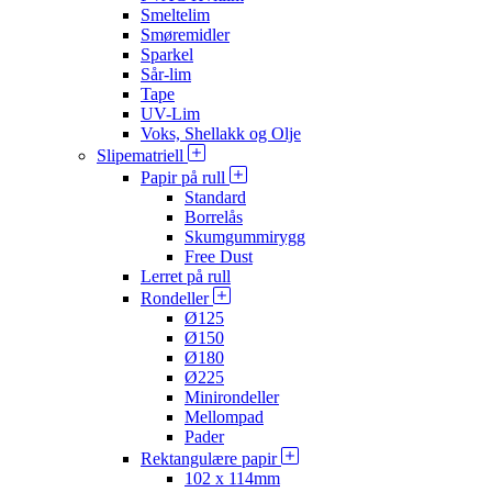
Smeltelim
Smøremidler
Sparkel
Sår-lim
Tape
UV-Lim
Voks, Shellakk og Olje
Slipematriell
Papir på rull
Standard
Borrelås
Skumgummirygg
Free Dust
Lerret på rull
Rondeller
Ø125
Ø150
Ø180
Ø225
Minirondeller
Mellompad
Pader
Rektangulære papir
102 x 114mm