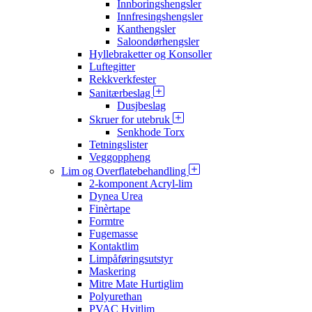
Innboringshengsler
Innfresingshengsler
Kanthengsler
Saloondørhengsler
Hyllebraketter og Konsoller
Luftegitter
Rekkverkfester
Sanitærbeslag
Dusjbeslag
Skruer for utebruk
Senkhode Torx
Tetningslister
Veggoppheng
Lim og Overflatebehandling
2-komponent Acryl-lim
Dynea Urea
Finèrtape
Formtre
Fugemasse
Kontaktlim
Limpåføringsutstyr
Maskering
Mitre Mate Hurtiglim
Polyurethan
PVAC Hvitlim