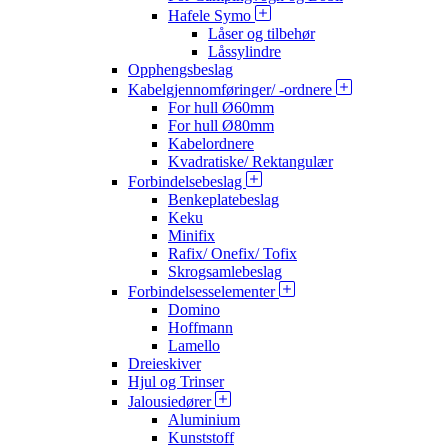
Hafele Symo
Låser og tilbehør
Låssylindre
Opphengsbeslag
Kabelgjennomføringer/ -ordnere
For hull Ø60mm
For hull Ø80mm
Kabelordnere
Kvadratiske/ Rektangulær
Forbindelsebeslag
Benkeplatebeslag
Keku
Minifix
Rafix/ Onefix/ Tofix
Skrogsamlebeslag
Forbindelsesselementer
Domino
Hoffmann
Lamello
Dreieskiver
Hjul og Trinser
Jalousiedører
Aluminium
Kunststoff