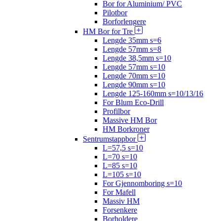
Bor for Aluminium/ PVC
Pilotbor
Borforlengere
HM Bor for Tre
Lengde 35mm s=6
Lengde 57mm s=8
Lengde 38,5mm s=10
Lengde 57mm s=10
Lengde 70mm s=10
Lengde 90mm s=10
Lengde 125-160mm s=10/13/16
For Blum Eco-Drill
Profilbor
Massive HM Bor
HM Borkroner
Sentrumstappbor
L=57,5 s=10
L=70 s=10
L=85 s=10
L=105 s=10
For Gjennomboring s=10
For Mafell
Massiv HM
Forsenkere
Borholdere