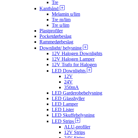
Tre
Kantbånd
Melamin u/lim
Tre m/lim
Tre u/lim
Plastprofiler
Pocketdørbeslag
Rammedørbeslag
Downlight/ belysning
12V Halogen Downlights
12V Halogen Lamper
12V Trafo for Halogen
LED Downlights
12V
24V
350mA
LED Garderobebelysning
LED Glasshyller
LED Lamper
LED Lister
LED Skuffebelysning
LED Strips
ALU-profiler
12V Strips
24V Strips