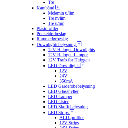
Tre
Kantbånd
Melamin u/lim
Tre m/lim
Tre u/lim
Plastprofiler
Pocketdørbeslag
Rammedørbeslag
Downlight/ belysning
12V Halogen Downlights
12V Halogen Lamper
12V Trafo for Halogen
LED Downlights
12V
24V
350mA
LED Garderobebelysning
LED Glasshyller
LED Lamper
LED Lister
LED Skuffebelysning
LED Strips
ALU-profiler
12V Strips
24V Strips