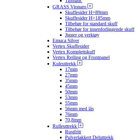
Tipmatic
GRASS Vionaro
Skuffesider H=89mm
Skuffesider H=185mm
Tilbehør for standard skuff
Tilbehør for innenforliggende skuff
Jigger og verktøy
Emuca Silver
Vertex Skuffesider
Vertex Komplettskuff
Vertex Reiling og Frontpanel
Kuleuttrekk
17mm
27mm
35mm
45mm
50mm
53mm
55mm
56mm med lås
76mm
70,8mm
Rulleuttrekk
Rustfritt
Pulverlakkert Deluttrekk