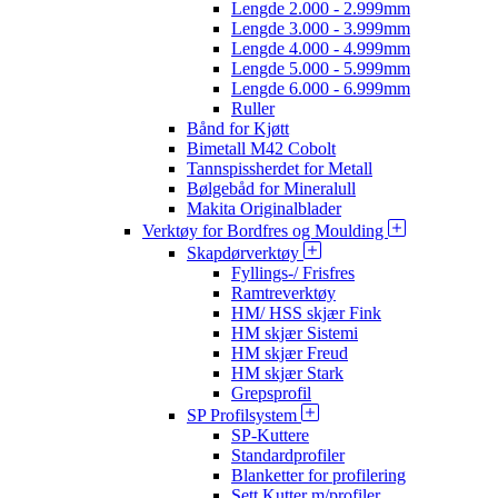
Lengde 2.000 - 2.999mm
Lengde 3.000 - 3.999mm
Lengde 4.000 - 4.999mm
Lengde 5.000 - 5.999mm
Lengde 6.000 - 6.999mm
Ruller
Bånd for Kjøtt
Bimetall M42 Cobolt
Tannspissherdet for Metall
Bølgebåd for Mineralull
Makita Originalblader
Verktøy for Bordfres og Moulding
Skapdørverktøy
Fyllings-/ Frisfres
Ramtreverktøy
HM/ HSS skjær Fink
HM skjær Sistemi
HM skjær Freud
HM skjær Stark
Grepsprofil
SP Profilsystem
SP-Kuttere
Standardprofiler
Blanketter for profilering
Sett Kutter m/profiler