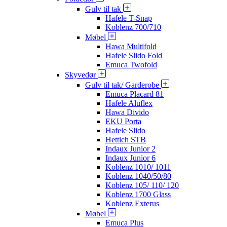
Gulv til tak
Hafele T-Snap
Koblenz 700/710
Møbel
Hawa Multifold
Hafele Slido Fold
Emuca Twofold
Skyvedør
Gulv til tak/ Garderobe
Emuca Placard 81
Hafele Aluflex
Hawa Divido
EKU Porta
Hafele Slido
Hettich STB
Indaux Junior 2
Indaux Junior 6
Koblenz 1010/ 1011
Koblenz 1040/50/80
Koblenz 105/ 110/ 120
Koblenz 1700 Glass
Koblenz Exterus
Møbel
Emuca Plus