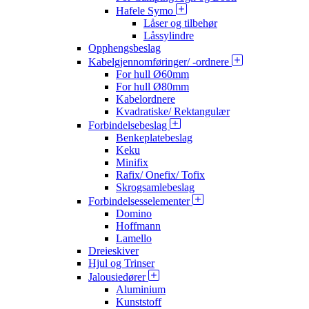
Hafele Symo
Låser og tilbehør
Låssylindre
Opphengsbeslag
Kabelgjennomføringer/ -ordnere
For hull Ø60mm
For hull Ø80mm
Kabelordnere
Kvadratiske/ Rektangulær
Forbindelsebeslag
Benkeplatebeslag
Keku
Minifix
Rafix/ Onefix/ Tofix
Skrogsamlebeslag
Forbindelsesselementer
Domino
Hoffmann
Lamello
Dreieskiver
Hjul og Trinser
Jalousiedører
Aluminium
Kunststoff