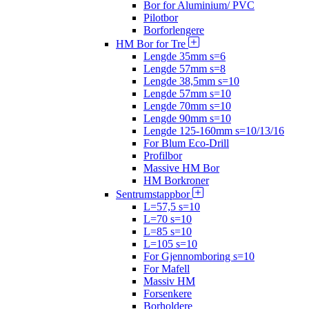
Bor for Aluminium/ PVC
Pilotbor
Borforlengere
HM Bor for Tre
Lengde 35mm s=6
Lengde 57mm s=8
Lengde 38,5mm s=10
Lengde 57mm s=10
Lengde 70mm s=10
Lengde 90mm s=10
Lengde 125-160mm s=10/13/16
For Blum Eco-Drill
Profilbor
Massive HM Bor
HM Borkroner
Sentrumstappbor
L=57,5 s=10
L=70 s=10
L=85 s=10
L=105 s=10
For Gjennomboring s=10
For Mafell
Massiv HM
Forsenkere
Borholdere