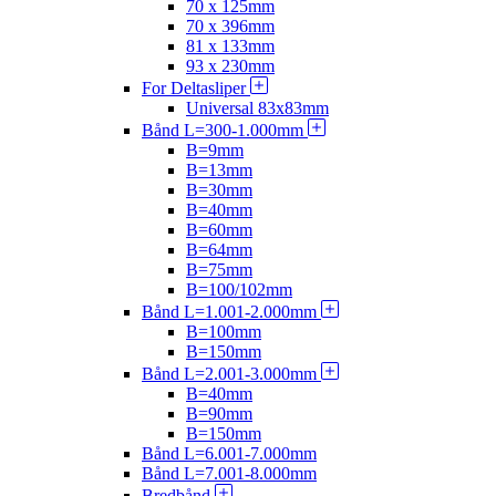
70 x 125mm
70 x 396mm
81 x 133mm
93 x 230mm
For Deltasliper
Universal 83x83mm
Bånd L=300-1.000mm
B=9mm
B=13mm
B=30mm
B=40mm
B=60mm
B=64mm
B=75mm
B=100/102mm
Bånd L=1.001-2.000mm
B=100mm
B=150mm
Bånd L=2.001-3.000mm
B=40mm
B=90mm
B=150mm
Bånd L=6.001-7.000mm
Bånd L=7.001-8.000mm
Bredbånd