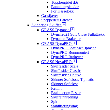
Topphengslet dør
Bunnhengslet dør
For Kasselokk
Gassfjærer
Snepperter/ Latcher
Skinner og Skuffer
GRASS Dynaneo
Dynaneo21 Soft-Close Fulluttrekk
Dynaneo Braketter
GRASS DynaPRO
DynaPRO Sofclose/Tipmatic
DynaPRO Bunnmontert
DynaPRO Braketter
GRASS NovaPRO
Skuffesider Scala
Skuffesider Classic
Skuffesider Deluxe
Skinner Softclose/ Tipmatic
Skinner Softclose
Reiling
Braketter og Fester
Skuffeinnredning
Spirit
Stabiliseringsstag