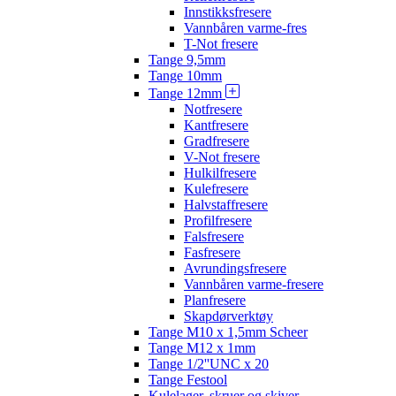
Innstikksfresere
Vannbåren varme-fres
T-Not fresere
Tange 9,5mm
Tange 10mm
Tange 12mm
Notfresere
Kantfresere
Gradfresere
V-Not fresere
Hulkilfresere
Kulefresere
Halvstaffresere
Profilfresere
Falsfresere
Fasfresere
Avrundingsfresere
Vannbåren varme-fresere
Planfresere
Skapdørverktøy
Tange M10 x 1,5mm Scheer
Tange M12 x 1mm
Tange 1/2''UNC x 20
Tange Festool
Kulelager, skruer og skiver