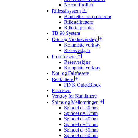
Norcut Profiler
Rillestålsystem
Blanketter for profilering
Rillestålkuttere
Rillestålprofiler
TB-90 System
Dør- og Vindusverktøy
Komplette verktøy
Reserveskjær
Profilfresere
Reserveskjær
Komplette verktøy
Not- og Falsfresere
Rettkuttere
FINK QuickBlock
Fasfresere
Verktøy for Kantlimere
Shims og Mellomringer
Spindel d=30mm
Spindel d=35mm
Spindel d=40mm
Spindel d=45mm
Spindel d=50mm
Spindel d=60mm