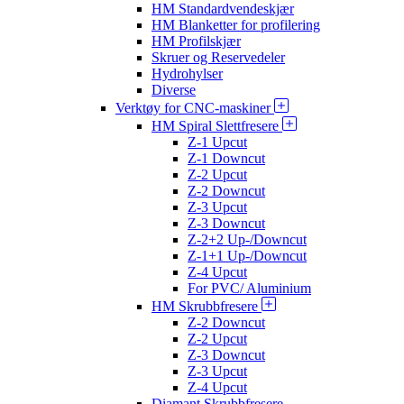
HM Standardvendeskjær
HM Blanketter for profilering
HM Profilskjær
Skruer og Reservedeler
Hydrohylser
Diverse
Verktøy for CNC-maskiner
HM Spiral Slettfresere
Z-1 Upcut
Z-1 Downcut
Z-2 Upcut
Z-2 Downcut
Z-3 Upcut
Z-3 Downcut
Z-2+2 Up-/Downcut
Z-1+1 Up-/Downcut
Z-4 Upcut
For PVC/ Aluminium
HM Skrubbfresere
Z-2 Downcut
Z-2 Upcut
Z-3 Downcut
Z-3 Upcut
Z-4 Upcut
Diamant Skrubbfresere