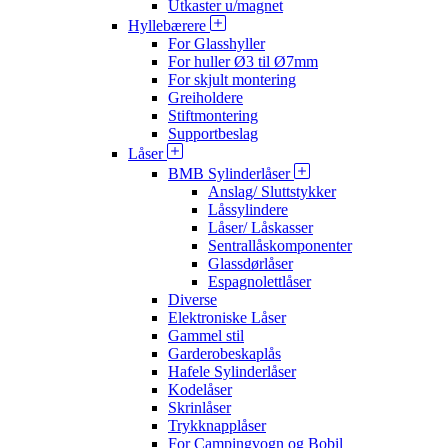
Utkaster u/magnet
Hyllebærere
For Glasshyller
For huller Ø3 til Ø7mm
For skjult montering
Greiholdere
Stiftmontering
Supportbeslag
Låser
BMB Sylinderlåser
Anslag/ Sluttstykker
Låssylindere
Låser/ Låskasser
Sentrallåskomponenter
Glassdørlåser
Espagnolettlåser
Diverse
Elektroniske Låser
Gammel stil
Garderobeskaplås
Hafele Sylinderlåser
Kodelåser
Skrinlåser
Trykknapplåser
For Campingvogn og Bobil