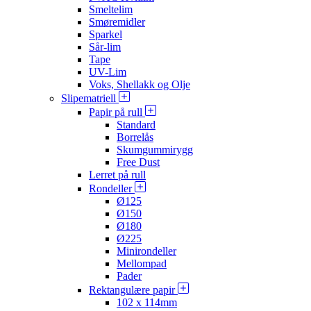
Smeltelim
Smøremidler
Sparkel
Sår-lim
Tape
UV-Lim
Voks, Shellakk og Olje
Slipematriell
Papir på rull
Standard
Borrelås
Skumgummirygg
Free Dust
Lerret på rull
Rondeller
Ø125
Ø150
Ø180
Ø225
Minirondeller
Mellompad
Pader
Rektangulære papir
102 x 114mm