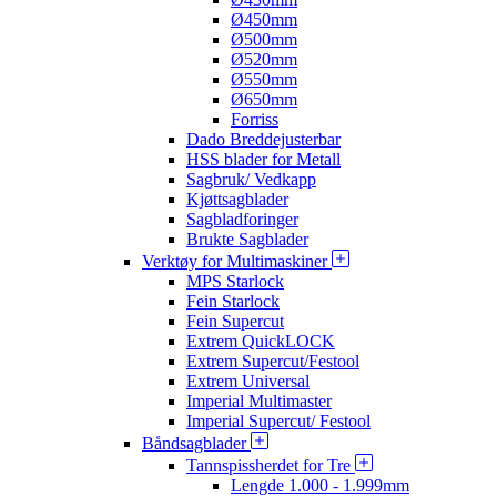
Ø450mm
Ø500mm
Ø520mm
Ø550mm
Ø650mm
Forriss
Dado Breddejusterbar
HSS blader for Metall
Sagbruk/ Vedkapp
Kjøttsagblader
Sagbladforinger
Brukte Sagblader
Verktøy for Multimaskiner
MPS Starlock
Fein Starlock
Fein Supercut
Extrem QuickLOCK
Extrem Supercut/Festool
Extrem Universal
Imperial Multimaster
Imperial Supercut/ Festool
Båndsagblader
Tannspissherdet for Tre
Lengde 1.000 - 1.999mm