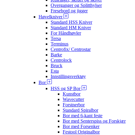
Overganger og Splitthylser
Fresebord og jigger
Høvelkniver
Standard HSS Kniver
Standard HM Kniver
For Håndhøvler
Tersa
Terminus
Centrofix/ Centrostar
Barke
Centrolock
Bruck
Esta
Innstillingsverktøy
Bor
HSS og SP Bor
Kunstbor
Wavecutter
Forstnerbor
Standard Spiralbor
Bor med 6-kant feste
Bor med Senterspiss og Forskjær
Bor med Forsenker
Festool Originalbor