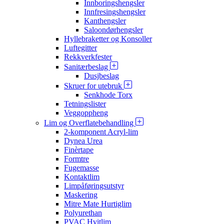
Innboringshengsler
Innfresingshengsler
Kanthengsler
Saloondørhengsler
Hyllebraketter og Konsoller
Luftegitter
Rekkverkfester
Sanitærbeslag
Dusjbeslag
Skruer for utebruk
Senkhode Torx
Tetningslister
Veggoppheng
Lim og Overflatebehandling
2-komponent Acryl-lim
Dynea Urea
Finèrtape
Formtre
Fugemasse
Kontaktlim
Limpåføringsutstyr
Maskering
Mitre Mate Hurtiglim
Polyurethan
PVAC Hvitlim