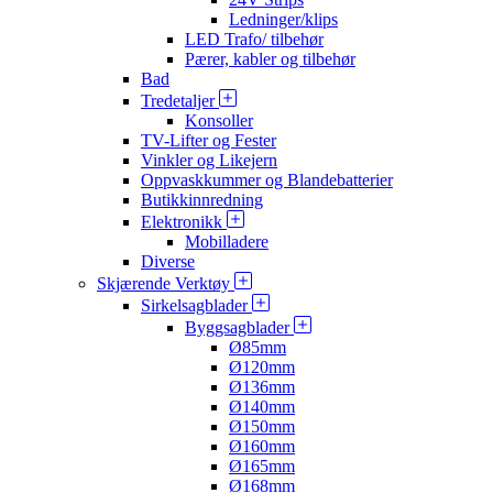
Ledninger/klips
LED Trafo/ tilbehør
Pærer, kabler og tilbehør
Bad
Tredetaljer
Konsoller
TV-Lifter og Fester
Vinkler og Likejern
Oppvaskkummer og Blandebatterier
Butikkinnredning
Elektronikk
Mobilladere
Diverse
Skjærende Verktøy
Sirkelsagblader
Byggsagblader
Ø85mm
Ø120mm
Ø136mm
Ø140mm
Ø150mm
Ø160mm
Ø165mm
Ø168mm