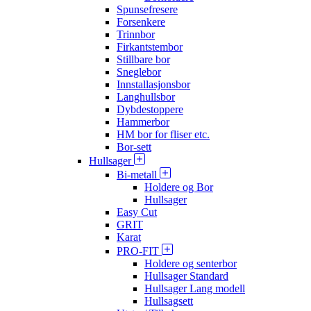
Spunsefresere
Forsenkere
Trinnbor
Firkantstembor
Stillbare bor
Sneglebor
Innstallasjonsbor
Langhullsbor
Dybdestoppere
Hammerbor
HM bor for fliser etc.
Bor-sett
Hullsager
Bi-metall
Holdere og Bor
Hullsager
Easy Cut
GRIT
Karat
PRO-FIT
Holdere og senterbor
Hullsager Standard
Hullsager Lang modell
Hullsagsett