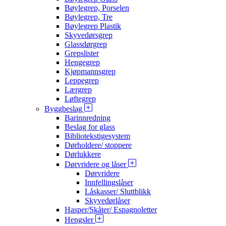
Bøylegrep, Porselen
Bøylegrep, Tre
Bøylegrep Plastik
Skyvedørsgrep
Glassdørgrep
Grepslister
Hengegrep
Kjøpmannsgrep
Leppegrep
Lærgrep
Løftegrep
Byggbeslag
Barinnredning
Beslag for glass
Bibliotekstigesystem
Dørholdere/ stoppere
Dørlukkere
Dørvridere og låser
Dørvridere
Innfellingslåser
Låskasser/ Sluttblikk
Skyvedørlåser
Hasper/Skåter/ Espagnoletter
Hengsler