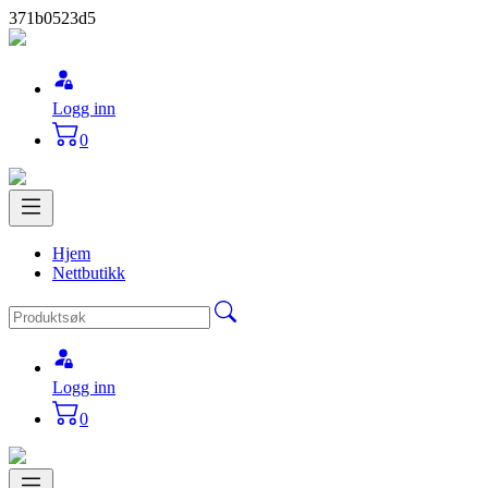
371b0523d5
Logg inn
0
Hjem
Nettbutikk
Logg inn
0