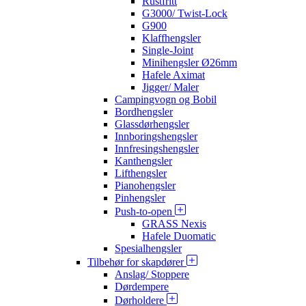
Rustfritt
G3000/ Twist-Lock
G900
Klaffhengsler
Single-Joint
Minihengsler Ø26mm
Hafele Aximat
Jigger/ Maler
Campingvogn og Bobil
Bordhengsler
Glassdørhengsler
Innboringshengsler
Innfresingshengsler
Kanthengsler
Lifthengsler
Pianohengsler
Pinhengsler
Push-to-open
GRASS Nexis
Hafele Duomatic
Spesialhengsler
Tilbehør for skapdører
Anslag/ Stoppere
Dørdempere
Dørholdere