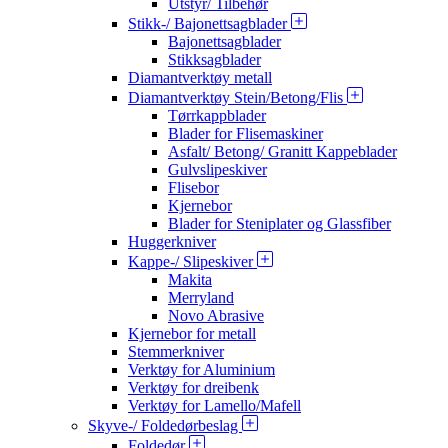
Utstyr/ Tilbehør
Stikk-/ Bajonettsagblader
Bajonettsagblader
Stikksagblader
Diamantverktøy metall
Diamantverktøy Stein/Betong/Flis
Tørrkappblader
Blader for Flisemaskiner
Asfalt/ Betong/ Granitt Kappeblader
Gulvslipeskiver
Flisebor
Kjernebor
Blader for Steniplater og Glassfiber
Huggerkniver
Kappe-/ Slipeskiver
Makita
Merryland
Novo Abrasive
Kjernebor for metall
Stemmerkniver
Verktøy for Aluminium
Verktøy for dreibenk
Verktøy for Lamello/Mafell
Skyve-/ Foldedørbeslag
Foldedør