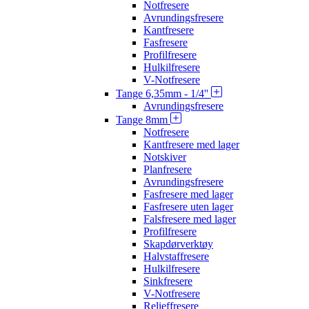
Notfresere
Avrundingsfresere
Kantfresere
Fasfresere
Profilfresere
Hulkilfresere
V-Notfresere
Tange 6,35mm - 1/4''
Avrundingsfresere
Tange 8mm
Notfresere
Kantfresere med lager
Notskiver
Planfresere
Avrundingsfresere
Fasfresere med lager
Fasfresere uten lager
Falsfresere med lager
Profilfresere
Skapdørverktøy
Halvstaffresere
Hulkilfresere
Sinkfresere
V-Notfresere
Relieffresere