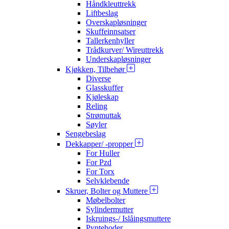
Håndkleuttrekk
Liftbeslag
Overskapløsninger
Skuffeinnsatser
Tallerkenhyller
Trådkurver/ Wireuttrekk
Underskapløsninger
Kjøkken, Tilbehør
Diverse
Glasskuffer
Kjøleskap
Reling
Strømuttak
Søyler
Sengebeslag
Dekkapper/ -propper
For Huller
For Pzd
For Torx
Selvklebende
Skruer, Bolter og Muttere
Møbelbolter
Sylindermutter
Iskruings-/ Islåingsmuttere
Pyntehoder