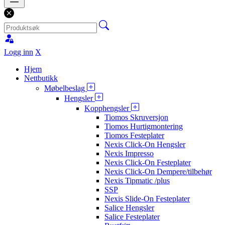
Logg inn
X
Hjem
Nettbutikk
Møbelbeslag
Hengsler
Kopphengsler
Tiomos Skruversjon
Tiomos Hurtigmontering
Tiomos Festeplater
Nexis Click-On Hengsler
Nexis Impresso
Nexis Click-On Festeplater
Nexis Click-On Dempere/tilbehør
Nexis Tipmatic /plus
SSP
Nexis Slide-On Festeplater
Salice Hengsler
Salice Festeplater