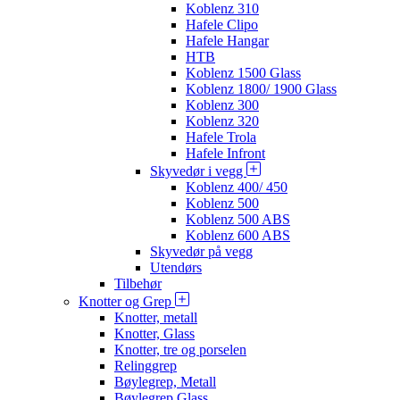
Koblenz 310
Hafele Clipo
Hafele Hangar
HTB
Koblenz 1500 Glass
Koblenz 1800/ 1900 Glass
Koblenz 300
Koblenz 320
Hafele Trola
Hafele Infront
Skyvedør i vegg
Koblenz 400/ 450
Koblenz 500
Koblenz 500 ABS
Koblenz 600 ABS
Skyvedør på vegg
Utendørs
Tilbehør
Knotter og Grep
Knotter, metall
Knotter, Glass
Knotter, tre og porselen
Relinggrep
Bøylegrep, Metall
Bøylegrep Glass