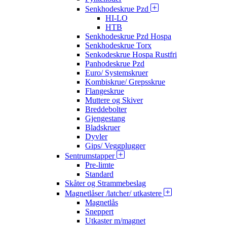
Senkhodeskrue Pzd
HI-LO
HTB
Senkhodeskrue Pzd Hospa
Senkhodeskrue Torx
Senkodeskrue Hospa Rustfri
Panhodeskrue Pzd
Euro/ Systemskruer
Kombiskrue/ Grepsskrue
Flangeskrue
Muttere og Skiver
Breddebolter
Gjengestang
Bladskruer
Dyvler
Gips/ Veggplugger
Sentrumstapper
Pre-limte
Standard
Skåter og Strammebeslag
Magnetlåser /latcher/ utkastere
Magnetlås
Sneppert
Utkaster m/magnet