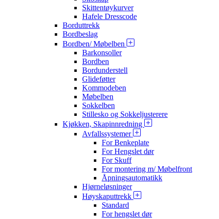
Skittentøykurver
Hafele Dresscode
Borduttrekk
Bordbeslag
Bordben/ Møbelben
Barkonsoller
Bordben
Bordunderstell
Glideføtter
Kommodeben
Møbelben
Sokkelben
Stillesko og Sokkeljusterere
Kjøkken, Skapinnredning
Avfallssystemer
For Benkeplate
For Hengslet dør
For Skuff
For montering m/ Møbelfront
Åpningsautomatikk
Hjørneløsninger
Høyskaputtrekk
Standard
For hengslet dør