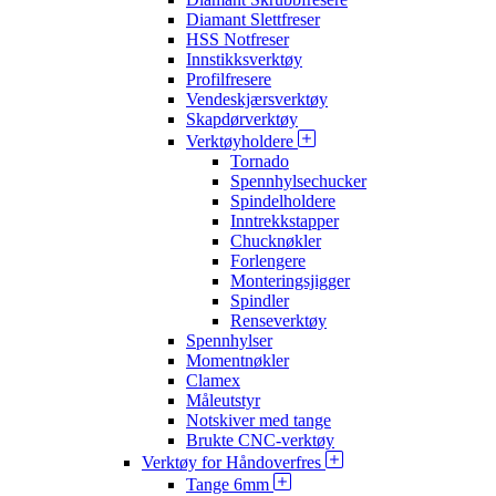
Diamant Slettfreser
HSS Notfreser
Innstikksverktøy
Profilfresere
Vendeskjærsverktøy
Skapdørverktøy
Verktøyholdere
Tornado
Spennhylsechucker
Spindelholdere
Inntrekkstapper
Chucknøkler
Forlengere
Monteringsjigger
Spindler
Renseverktøy
Spennhylser
Momentnøkler
Clamex
Måleutstyr
Notskiver med tange
Brukte CNC-verktøy
Verktøy for Håndoverfres
Tange 6mm