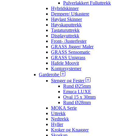
Pulverlakkert Fulluttrekk
Hybridskinner
Dempere/ Utkastere
Høylast Skinner
Høyskaputtrekk
Tastaturuttrekk
Displayuttrekk
Front- /Justerfester
GRASS Jigger/ Maler
GRASS Sensomatic
GRASS Unigrass
Hafele Moovit
Kontorsystemer
Garderobe
Stenger og Fester
Rund Ø25mm
Emuca LUXE
Oval 15 x 30mm
Rund Ø28mm
MOKA Serie
Uttrekk
Nedtrekk
Hyller
Kroker og Knagger
Skoskap