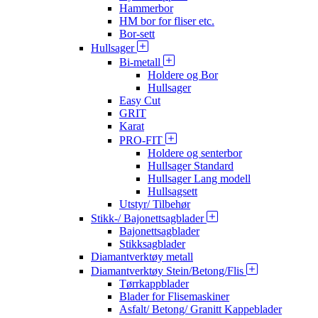
Hammerbor
HM bor for fliser etc.
Bor-sett
Hullsager
Bi-metall
Holdere og Bor
Hullsager
Easy Cut
GRIT
Karat
PRO-FIT
Holdere og senterbor
Hullsager Standard
Hullsager Lang modell
Hullsagsett
Utstyr/ Tilbehør
Stikk-/ Bajonettsagblader
Bajonettsagblader
Stikksagblader
Diamantverktøy metall
Diamantverktøy Stein/Betong/Flis
Tørrkappblader
Blader for Flisemaskiner
Asfalt/ Betong/ Granitt Kappeblader