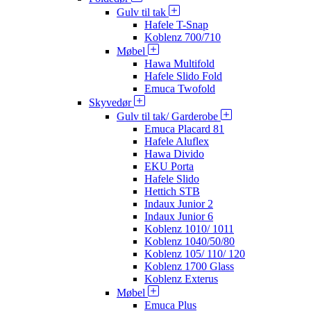
Gulv til tak
Hafele T-Snap
Koblenz 700/710
Møbel
Hawa Multifold
Hafele Slido Fold
Emuca Twofold
Skyvedør
Gulv til tak/ Garderobe
Emuca Placard 81
Hafele Aluflex
Hawa Divido
EKU Porta
Hafele Slido
Hettich STB
Indaux Junior 2
Indaux Junior 6
Koblenz 1010/ 1011
Koblenz 1040/50/80
Koblenz 105/ 110/ 120
Koblenz 1700 Glass
Koblenz Exterus
Møbel
Emuca Plus