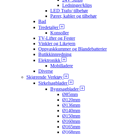
Ledninger/klips
LED Trafo/ tilbehør
Pærer, kabler og tilbehør
Bad
Tredetaljer
Konsoller
TV-Lifter og Fester
Vinkler og Likejern
Oppvaskkummer og Blandebatterier
Butikkinnredning
Elektronikk
Mobilladere
Diverse
Skjærende Verktøy
Sirkelsagblader
Byggsagblader
Ø85mm
Ø120mm
Ø136mm
Ø140mm
Ø150mm
Ø160mm
Ø165mm
Ø168mm