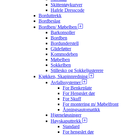
Skittentøykurver
Hafele Dresscode
Borduttrekk
Bordbeslag
Bordben/ Møbelben
Barkonsoller
Bordben
Bordunderstell
Glideføtter
Kommodeben
Møbelben
Sokkelben
Stillesko og Sokkeljusterere
Kjøkken, Skapinnredning
Avfallssystemer
For Benkeplate
For Hengslet dør
For Skuff
For montering m/ Møbelfront
Åpningsautomatikk
Hjørneløsninger
Høyskaputtrekk
Standard
For hengslet dør