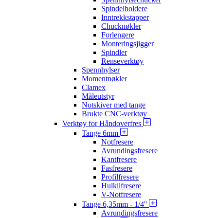
Spindelholdere
Inntrekkstapper
Chucknøkler
Forlengere
Monteringsjigger
Spindler
Renseverktøy
Spennhylser
Momentnøkler
Clamex
Måleutstyr
Notskiver med tange
Brukte CNC-verktøy
Verktøy for Håndoverfres
Tange 6mm
Notfresere
Avrundingsfresere
Kantfresere
Fasfresere
Profilfresere
Hulkilfresere
V-Notfresere
Tange 6,35mm - 1/4''
Avrundingsfresere