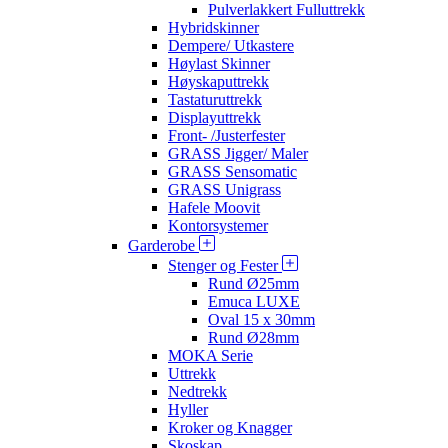
Pulverlakkert Fulluttrekk
Hybridskinner
Dempere/ Utkastere
Høylast Skinner
Høyskaputtrekk
Tastaturuttrekk
Displayuttrekk
Front- /Justerfester
GRASS Jigger/ Maler
GRASS Sensomatic
GRASS Unigrass
Hafele Moovit
Kontorsystemer
Garderobe
Stenger og Fester
Rund Ø25mm
Emuca LUXE
Oval 15 x 30mm
Rund Ø28mm
MOKA Serie
Uttrekk
Nedtrekk
Hyller
Kroker og Knagger
Skoskap