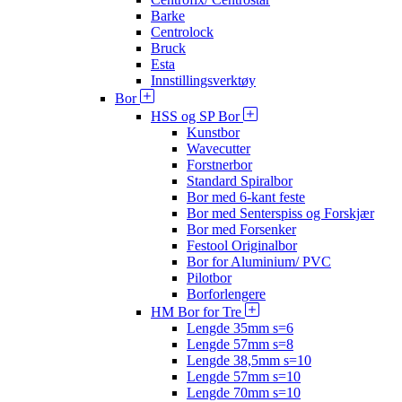
Barke
Centrolock
Bruck
Esta
Innstillingsverktøy
Bor
HSS og SP Bor
Kunstbor
Wavecutter
Forstnerbor
Standard Spiralbor
Bor med 6-kant feste
Bor med Senterspiss og Forskjær
Bor med Forsenker
Festool Originalbor
Bor for Aluminium/ PVC
Pilotbor
Borforlengere
HM Bor for Tre
Lengde 35mm s=6
Lengde 57mm s=8
Lengde 38,5mm s=10
Lengde 57mm s=10
Lengde 70mm s=10