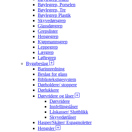
Bøylegrep, Porselen
Bøylegrep, Tre
Bøylegrep Plastik
Skyvedørsgrep
Glassdørgrep
Grepslister
Hengegrep
Kjøpmannsgrep
Leppegrep
Lærgrep
Løftegrep
Byggbeslag
Barinnredning
Beslag for glass
Bibliotekstigesystem
Dørholdere/ stoppere
Dørlukkere
Dørvridere og låser
Dørvridere
Innfellingslåser
Låskasser/ Sluttblikk
Skyvedørlåser
Hasper/Skåter/ Espagnoletter
Hengsler