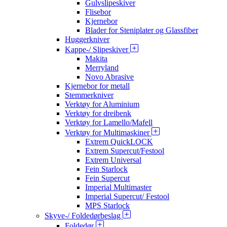
Gulvslipeskiver
Flisebor
Kjernebor
Blader for Steniplater og Glassfiber
Huggerkniver
Kappe-/ Slipeskiver
Makita
Merryland
Novo Abrasive
Kjernebor for metall
Stemmerkniver
Verktøy for Aluminium
Verktøy for dreibenk
Verktøy for Lamello/Mafell
Verktøy for Multimaskiner
Extrem QuickLOCK
Extrem Supercut/Festool
Extrem Universal
Fein Starlock
Fein Supercut
Imperial Multimaster
Imperial Supercut/ Festool
MPS Starlock
Skyve-/ Foldedørbeslag
Foldedør