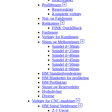
Profilfresere
Reserveskjær
Komplette verktøy
Not- og Falsfresere
Rettkuttere
FINK QuickBlock
Fasfresere
Verktøy for Kantlimere
Shims og Mellomringer
Spindel d=30mm
Spindel d=35mm
Spindel d=40mm
Spindel d=45mm
Spindel d=50mm
Spindel d=60mm
HM Standardvendeskjær
HM Blanketter for profilering
HM Profilskjær
Skruer og Reservedeler
Hydrohylser
Diverse
Verktøy for CNC-maskiner
HM Spiral Slettfresere
Z-1 Upcut