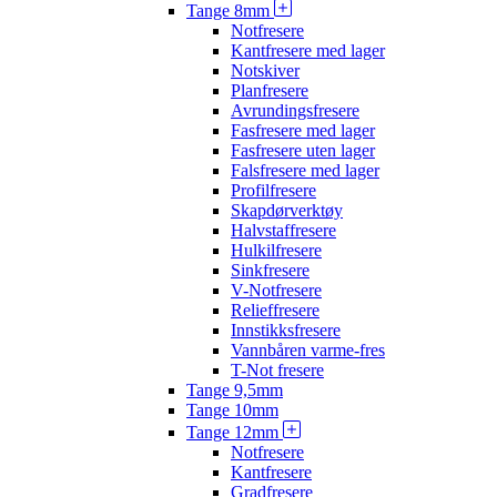
Tange 8mm
Notfresere
Kantfresere med lager
Notskiver
Planfresere
Avrundingsfresere
Fasfresere med lager
Fasfresere uten lager
Falsfresere med lager
Profilfresere
Skapdørverktøy
Halvstaffresere
Hulkilfresere
Sinkfresere
V-Notfresere
Relieffresere
Innstikksfresere
Vannbåren varme-fres
T-Not fresere
Tange 9,5mm
Tange 10mm
Tange 12mm
Notfresere
Kantfresere
Gradfresere