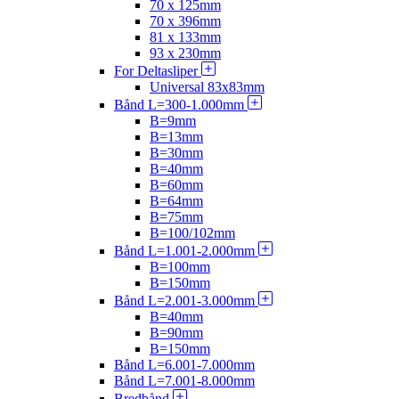
70 x 125mm
70 x 396mm
81 x 133mm
93 x 230mm
For Deltasliper
Universal 83x83mm
Bånd L=300-1.000mm
B=9mm
B=13mm
B=30mm
B=40mm
B=60mm
B=64mm
B=75mm
B=100/102mm
Bånd L=1.001-2.000mm
B=100mm
B=150mm
Bånd L=2.001-3.000mm
B=40mm
B=90mm
B=150mm
Bånd L=6.001-7.000mm
Bånd L=7.001-8.000mm
Bredbånd