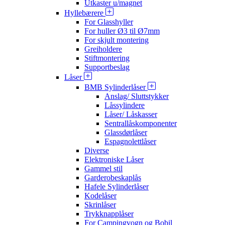
Utkaster u/magnet
Hyllebærere
For Glasshyller
For huller Ø3 til Ø7mm
For skjult montering
Greiholdere
Stiftmontering
Supportbeslag
Låser
BMB Sylinderlåser
Anslag/ Sluttstykker
Låssylindere
Låser/ Låskasser
Sentrallåskomponenter
Glassdørlåser
Espagnolettlåser
Diverse
Elektroniske Låser
Gammel stil
Garderobeskaplås
Hafele Sylinderlåser
Kodelåser
Skrinlåser
Trykknapplåser
For Campingvogn og Bobil