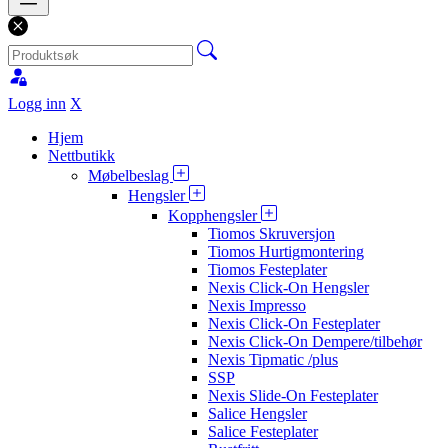
Logg inn
X
Hjem
Nettbutikk
Møbelbeslag
Hengsler
Kopphengsler
Tiomos Skruversjon
Tiomos Hurtigmontering
Tiomos Festeplater
Nexis Click-On Hengsler
Nexis Impresso
Nexis Click-On Festeplater
Nexis Click-On Dempere/tilbehør
Nexis Tipmatic /plus
SSP
Nexis Slide-On Festeplater
Salice Hengsler
Salice Festeplater