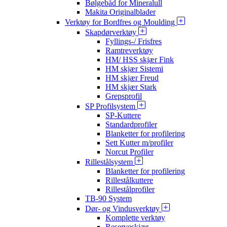
Bølgebåd for Mineralull
Makita Originalblader
Verktøy for Bordfres og Moulding
Skapdørverktøy
Fyllings-/ Frisfres
Ramtreverktøy
HM/ HSS skjær Fink
HM skjær Sistemi
HM skjær Freud
HM skjær Stark
Grepsprofil
SP Profilsystem
SP-Kuttere
Standardprofiler
Blanketter for profilering
Sett Kutter m/profiler
Norcut Profiler
Rillestålsystem
Blanketter for profilering
Rillestålkuttere
Rillestålprofiler
TB-90 System
Dør- og Vindusverktøy
Komplette verktøy
Reserveskjær