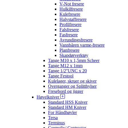
V-Not fresere
Hulkilfresere
Kulefresere
Halvstaffresere
Profilfresere
Falsfresere
Fasfresere
Avrundingsfresere
Vannbåren varme-fresere
Planfresere
Skapdørverktøy
Tange M10 x 1,5mm Scheer
Tange M12 x 1mm
Tange 1/2''UNC x 20
Tange Festool
Kulelager, skruer og skiver
Overganger og Splitthylser
Fresebord og jigger
Høvelkniver
Standard HSS Kniver
Standard HM Kniver
For Håndhøvler
Tersa
Terminus
Centrofix/ Centrostar