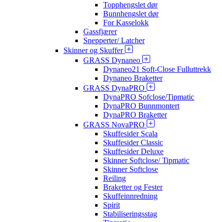
Topphengslet dør
Bunnhengslet dør
For Kasselokk
Gassfjærer
Snepperter/ Latcher
Skinner og Skuffer
GRASS Dynaneo
Dynaneo21 Soft-Close Fulluttrekk
Dynaneo Braketter
GRASS DynaPRO
DynaPRO Sofclose/Tipmatic
DynaPRO Bunnmontert
DynaPRO Braketter
GRASS NovaPRO
Skuffesider Scala
Skuffesider Classic
Skuffesider Deluxe
Skinner Softclose/ Tipmatic
Skinner Softclose
Reiling
Braketter og Fester
Skuffeinnredning
Spirit
Stabiliseringsstag