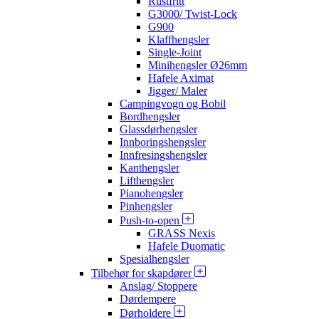
Rustfritt
G3000/ Twist-Lock
G900
Klaffhengsler
Single-Joint
Minihengsler Ø26mm
Hafele Aximat
Jigger/ Maler
Campingvogn og Bobil
Bordhengsler
Glassdørhengsler
Innboringshengsler
Innfresingshengsler
Kanthengsler
Lifthengsler
Pianohengsler
Pinhengsler
Push-to-open
GRASS Nexis
Hafele Duomatic
Spesialhengsler
Tilbehør for skapdører
Anslag/ Stoppere
Dørdempere
Dørholdere