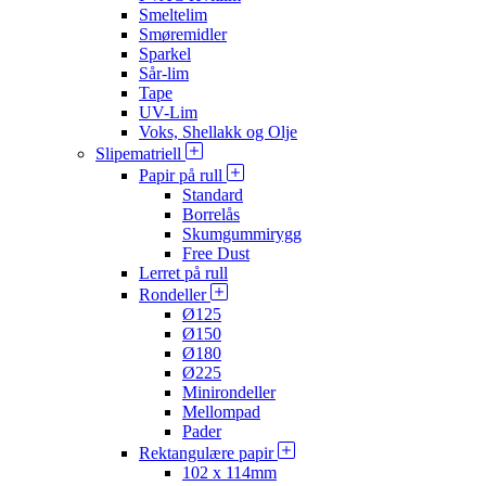
Smeltelim
Smøremidler
Sparkel
Sår-lim
Tape
UV-Lim
Voks, Shellakk og Olje
Slipematriell
Papir på rull
Standard
Borrelås
Skumgummirygg
Free Dust
Lerret på rull
Rondeller
Ø125
Ø150
Ø180
Ø225
Minirondeller
Mellompad
Pader
Rektangulære papir
102 x 114mm