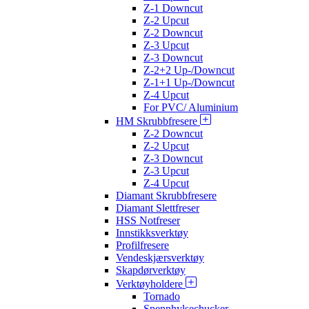
Z-1 Downcut
Z-2 Upcut
Z-2 Downcut
Z-3 Upcut
Z-3 Downcut
Z-2+2 Up-/Downcut
Z-1+1 Up-/Downcut
Z-4 Upcut
For PVC/ Aluminium
HM Skrubbfresere
Z-2 Downcut
Z-2 Upcut
Z-3 Downcut
Z-3 Upcut
Z-4 Upcut
Diamant Skrubbfresere
Diamant Slettfreser
HSS Notfreser
Innstikksverktøy
Profilfresere
Vendeskjærsverktøy
Skapdørverktøy
Verktøyholdere
Tornado
Spennhylsechucker