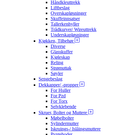
Håndkleuttrekk
Liftbeslag
Overskapløsninger
Skuffeinnsatser
Tallerkenhyller
Trådkurver/ Wireuttrekk
Underskapløsninger
Kjøkken, Tilbehør
Diverse
Glasskuffer
Kjøleskap
Reling
Strømuttak
Søyler
Sengebeslag
Dekkapper/ -propper
For Huller
For Pzd
For Torx
Selvklebende
Skruer, Bolter og Muttere
Møbelbolter
Sylindermutter
Iskruings-/ Islåingsmuttere
Pyntehoder