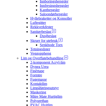
Innboringshengsler
Innfresingshengsler
Kanthengsler
Saloondørhengsler
Hyllebraketter og Konsoller
Luftegitter
Rekkverkfester
Sanitærbeslag
Dusjbeslag
Skruer for utebruk
Senkhode Torx
Tetningslister
Veggoppheng
Lim og Overflatebehandling
2-komponent Acryl-lim
Dynea Urea
Finèrtape
Formtre
Fugemasse
Kontaktlim
Limpåføringsutstyr
Maskering
Mitre Mate Hurtiglim
Polyurethan
PVAC Hvitlim