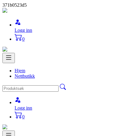
371b0523d5
Logg inn
0
Hjem
Nettbutikk
Logg inn
0