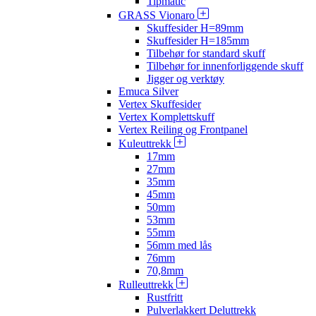
Tipmatic
GRASS Vionaro
Skuffesider H=89mm
Skuffesider H=185mm
Tilbehør for standard skuff
Tilbehør for innenforliggende skuff
Jigger og verktøy
Emuca Silver
Vertex Skuffesider
Vertex Komplettskuff
Vertex Reiling og Frontpanel
Kuleuttrekk
17mm
27mm
35mm
45mm
50mm
53mm
55mm
56mm med lås
76mm
70,8mm
Rulleuttrekk
Rustfritt
Pulverlakkert Deluttrekk