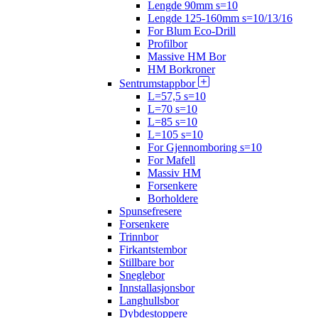
Lengde 90mm s=10
Lengde 125-160mm s=10/13/16
For Blum Eco-Drill
Profilbor
Massive HM Bor
HM Borkroner
Sentrumstappbor
L=57,5 s=10
L=70 s=10
L=85 s=10
L=105 s=10
For Gjennomboring s=10
For Mafell
Massiv HM
Forsenkere
Borholdere
Spunsefresere
Forsenkere
Trinnbor
Firkantstembor
Stillbare bor
Sneglebor
Innstallasjonsbor
Langhullsbor
Dybdestoppere