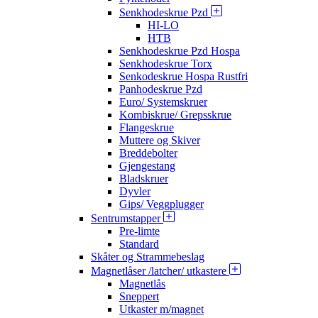
Senkhodeskrue Pzd
HI-LO
HTB
Senkhodeskrue Pzd Hospa
Senkhodeskrue Torx
Senkodeskrue Hospa Rustfri
Panhodeskrue Pzd
Euro/ Systemskruer
Kombiskrue/ Grepsskrue
Flangeskrue
Muttere og Skiver
Breddebolter
Gjengestang
Bladskruer
Dyvler
Gips/ Veggplugger
Sentrumstapper
Pre-limte
Standard
Skåter og Strammebeslag
Magnetlåser /latcher/ utkastere
Magnetlås
Sneppert
Utkaster m/magnet