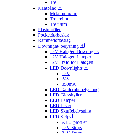
Tre
Kantbånd
Melamin u/lim
Tre m/lim
Tre u/lim
Plastprofiler
Pocketdørbeslag
Rammedørbeslag
Downlight/ belysning
12V Halogen Downlights
12V Halogen Lamper
12V Trafo for Halogen
LED Downlights
12V
24V
350mA
LED Garderobebelysning
LED Glasshyller
LED Lamper
LED Lister
LED Skuffebelysning
LED Strips
ALU-profiler
12V Strips
24V Strips