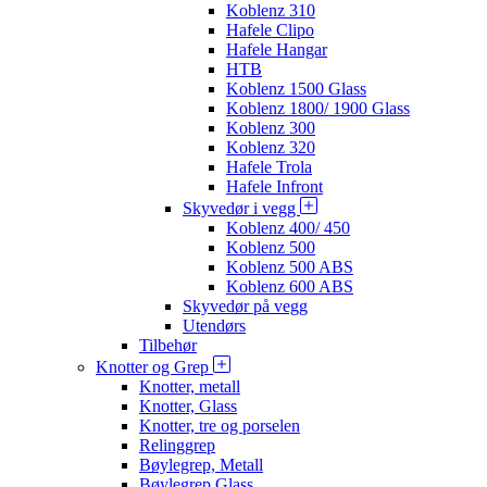
Koblenz 310
Hafele Clipo
Hafele Hangar
HTB
Koblenz 1500 Glass
Koblenz 1800/ 1900 Glass
Koblenz 300
Koblenz 320
Hafele Trola
Hafele Infront
Skyvedør i vegg
Koblenz 400/ 450
Koblenz 500
Koblenz 500 ABS
Koblenz 600 ABS
Skyvedør på vegg
Utendørs
Tilbehør
Knotter og Grep
Knotter, metall
Knotter, Glass
Knotter, tre og porselen
Relinggrep
Bøylegrep, Metall
Bøylegrep Glass