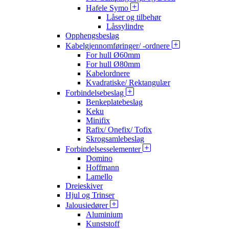
Hafele Symo
Låser og tilbehør
Låssylindre
Opphengsbeslag
Kabelgjennomføringer/ -ordnere
For hull Ø60mm
For hull Ø80mm
Kabelordnere
Kvadratiske/ Rektangulær
Forbindelsebeslag
Benkeplatebeslag
Keku
Minifix
Rafix/ Onefix/ Tofix
Skrogsamlebeslag
Forbindelsesselementer
Domino
Hoffmann
Lamello
Dreieskiver
Hjul og Trinser
Jalousiedører
Aluminium
Kunststoff