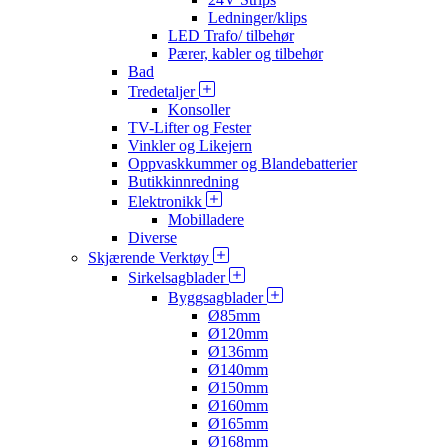
Ledninger/klips
LED Trafo/ tilbehør
Pærer, kabler og tilbehør
Bad
Tredetaljer
Konsoller
TV-Lifter og Fester
Vinkler og Likejern
Oppvaskkummer og Blandebatterier
Butikkinnredning
Elektronikk
Mobilladere
Diverse
Skjærende Verktøy
Sirkelsagblader
Byggsagblader
Ø85mm
Ø120mm
Ø136mm
Ø140mm
Ø150mm
Ø160mm
Ø165mm
Ø168mm