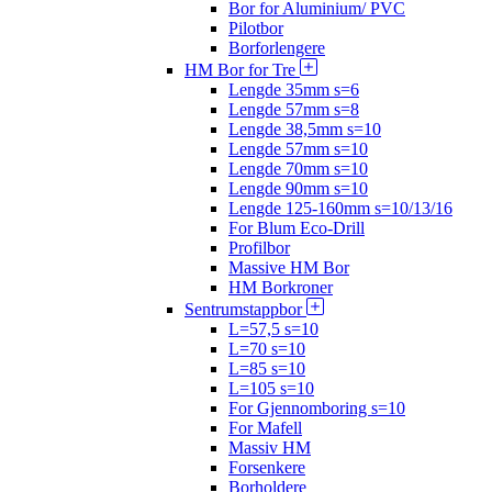
Bor for Aluminium/ PVC
Pilotbor
Borforlengere
HM Bor for Tre
Lengde 35mm s=6
Lengde 57mm s=8
Lengde 38,5mm s=10
Lengde 57mm s=10
Lengde 70mm s=10
Lengde 90mm s=10
Lengde 125-160mm s=10/13/16
For Blum Eco-Drill
Profilbor
Massive HM Bor
HM Borkroner
Sentrumstappbor
L=57,5 s=10
L=70 s=10
L=85 s=10
L=105 s=10
For Gjennomboring s=10
For Mafell
Massiv HM
Forsenkere
Borholdere