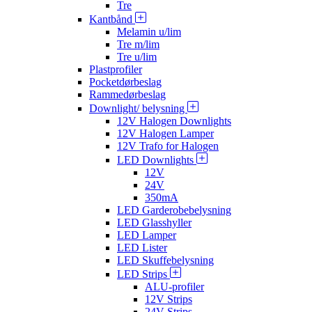
Tre
Kantbånd
Melamin u/lim
Tre m/lim
Tre u/lim
Plastprofiler
Pocketdørbeslag
Rammedørbeslag
Downlight/ belysning
12V Halogen Downlights
12V Halogen Lamper
12V Trafo for Halogen
LED Downlights
12V
24V
350mA
LED Garderobebelysning
LED Glasshyller
LED Lamper
LED Lister
LED Skuffebelysning
LED Strips
ALU-profiler
12V Strips
24V Strips