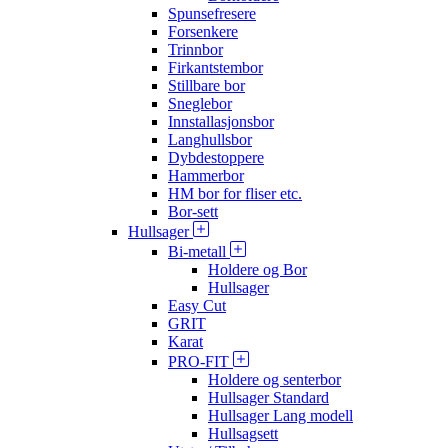
Spunsefresere
Forsenkere
Trinnbor
Firkantstembor
Stillbare bor
Sneglebor
Innstallasjonsbor
Langhullsbor
Dybdestoppere
Hammerbor
HM bor for fliser etc.
Bor-sett
Hullsager
Bi-metall
Holdere og Bor
Hullsager
Easy Cut
GRIT
Karat
PRO-FIT
Holdere og senterbor
Hullsager Standard
Hullsager Lang modell
Hullsagsett