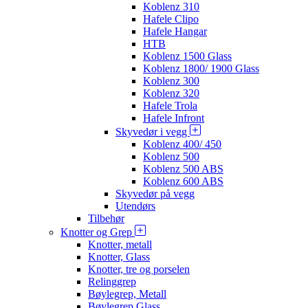
Koblenz 310
Hafele Clipo
Hafele Hangar
HTB
Koblenz 1500 Glass
Koblenz 1800/ 1900 Glass
Koblenz 300
Koblenz 320
Hafele Trola
Hafele Infront
Skyvedør i vegg
Koblenz 400/ 450
Koblenz 500
Koblenz 500 ABS
Koblenz 600 ABS
Skyvedør på vegg
Utendørs
Tilbehør
Knotter og Grep
Knotter, metall
Knotter, Glass
Knotter, tre og porselen
Relinggrep
Bøylegrep, Metall
Bøylegrep Glass