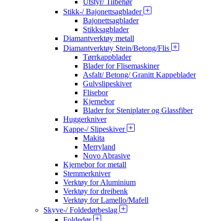
Utstyr/ Tilbehør
Stikk-/ Bajonettsagblader
Bajonettsagblader
Stikksagblader
Diamantverktøy metall
Diamantverktøy Stein/Betong/Flis
Tørrkappblader
Blader for Flisemaskiner
Asfalt/ Betong/ Granitt Kappeblader
Gulvslipeskiver
Flisebor
Kjernebor
Blader for Steniplater og Glassfiber
Huggerkniver
Kappe-/ Slipeskiver
Makita
Merryland
Novo Abrasive
Kjernebor for metall
Stemmerkniver
Verktøy for Aluminium
Verktøy for dreibenk
Verktøy for Lamello/Mafell
Skyve-/ Foldedørbeslag
Foldedør