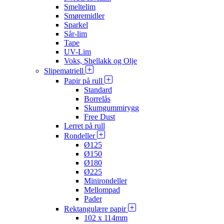
Smeltelim
Smøremidler
Sparkel
Sår-lim
Tape
UV-Lim
Voks, Shellakk og Olje
Slipematriell
Papir på rull
Standard
Borrelås
Skumgummirygg
Free Dust
Lerret på rull
Rondeller
Ø125
Ø150
Ø180
Ø225
Minirondeller
Mellompad
Pader
Rektangulære papir
102 x 114mm