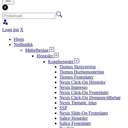
Logg inn
X
Hjem
Nettbutikk
Møbelbeslag
Hengsler
Kopphengsler
Tiomos Skruversjon
Tiomos Hurtigmontering
Tiomos Festeplater
Nexis Click-On Hengsler
Nexis Impresso
Nexis Click-On Festeplater
Nexis Click-On Dempere/tilbehør
Nexis Tipmatic /plus
SSP
Nexis Slide-On Festeplater
Salice Hengsler
Salice Festeplater