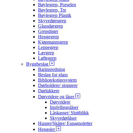
Bøylegrep, Porselen
Bøylegrep, Tre
Bøylegrep Plastik
Skyvedørsgrep
Glassdørgrep
Grepslister
Hengegrep
Kjøpmannsgrep
Leppegrep
Lærgrep
Løftegrep
Byggbeslag
Barinnredning
Beslag for glass
Bibliotekstigesystem
Dørholdere/ stoppere
Dørlukkere
Dørvridere og låser
Dørvridere
Innfellingslåser
Låskasser/ Sluttblikk
Skyvedørlåser
Hasper/Skåter/ Espagnoletter
Hengsler