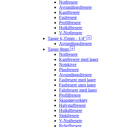
Notfresere
Avrundingsfresere
Kantfresere
Fasfresere
Profilfresere
Hulkilfresere
V-Notfresere
Tange 6,35mm - 1/4''
Avrundingsfresere
Tange 8mm
Notfresere
Kantfresere med lager
Notskiver
Planfresere
Avrundingsfresere
Fasfresere med lager
Fasfresere uten lager
Falsfresere med lager
Profilfresere
Skapdørverktøy
Halvstaffresere
Hulkilfresere
Sinkfresere
V-Notfresere
Relieffresere