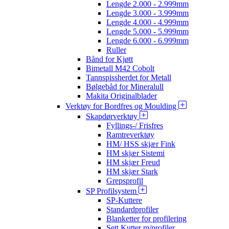
Lengde 2.000 - 2.999mm
Lengde 3.000 - 3.999mm
Lengde 4.000 - 4.999mm
Lengde 5.000 - 5.999mm
Lengde 6.000 - 6.999mm
Ruller
Bånd for Kjøtt
Bimetall M42 Cobolt
Tannspissherdet for Metall
Bølgebåd for Mineralull
Makita Originalblader
Verktøy for Bordfres og Moulding
Skapdørverktøy
Fyllings-/ Frisfres
Ramtreverktøy
HM/ HSS skjær Fink
HM skjær Sistemi
HM skjær Freud
HM skjær Stark
Grepsprofil
SP Profilsystem
SP-Kuttere
Standardprofiler
Blanketter for profilering
Sett Kutter m/profiler