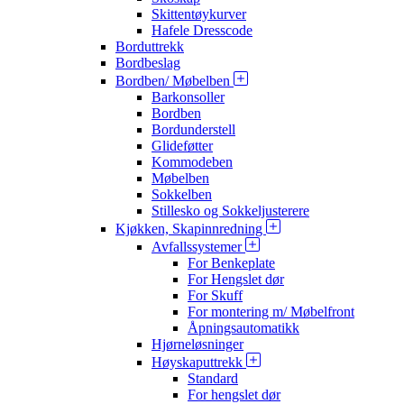
Skittentøykurver
Hafele Dresscode
Borduttrekk
Bordbeslag
Bordben/ Møbelben
Barkonsoller
Bordben
Bordunderstell
Glideføtter
Kommodeben
Møbelben
Sokkelben
Stillesko og Sokkeljusterere
Kjøkken, Skapinnredning
Avfallssystemer
For Benkeplate
For Hengslet dør
For Skuff
For montering m/ Møbelfront
Åpningsautomatikk
Hjørneløsninger
Høyskaputtrekk
Standard
For hengslet dør