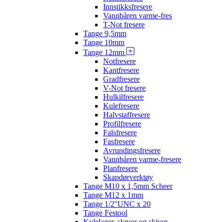
Innstikksfresere
Vannbåren varme-fres
T-Not fresere
Tange 9,5mm
Tange 10mm
Tange 12mm
Notfresere
Kantfresere
Gradfresere
V-Not fresere
Hulkilfresere
Kulefresere
Halvstaffresere
Profilfresere
Falsfresere
Fasfresere
Avrundingsfresere
Vannbåren varme-fresere
Planfresere
Skapdørverktøy
Tange M10 x 1,5mm Scheer
Tange M12 x 1mm
Tange 1/2''UNC x 20
Tange Festool
Kulelager, skruer og skiver