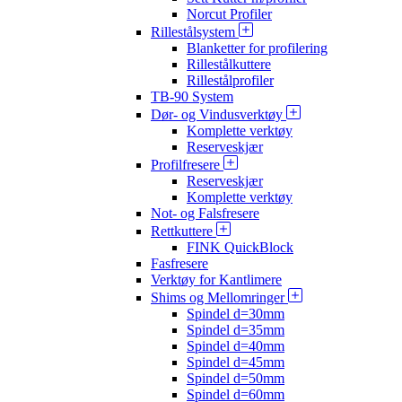
Norcut Profiler
Rillestålsystem
Blanketter for profilering
Rillestålkuttere
Rillestålprofiler
TB-90 System
Dør- og Vindusverktøy
Komplette verktøy
Reserveskjær
Profilfresere
Reserveskjær
Komplette verktøy
Not- og Falsfresere
Rettkuttere
FINK QuickBlock
Fasfresere
Verktøy for Kantlimere
Shims og Mellomringer
Spindel d=30mm
Spindel d=35mm
Spindel d=40mm
Spindel d=45mm
Spindel d=50mm
Spindel d=60mm