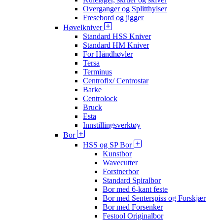
Overganger og Splitthylser
Fresebord og jigger
Høvelkniver
Standard HSS Kniver
Standard HM Kniver
For Håndhøvler
Tersa
Terminus
Centrofix/ Centrostar
Barke
Centrolock
Bruck
Esta
Innstillingsverktøy
Bor
HSS og SP Bor
Kunstbor
Wavecutter
Forstnerbor
Standard Spiralbor
Bor med 6-kant feste
Bor med Senterspiss og Forskjær
Bor med Forsenker
Festool Originalbor