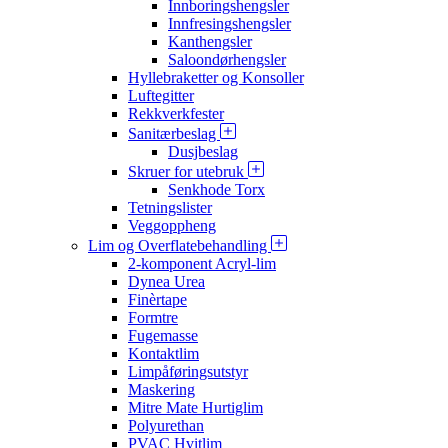
Innboringshengsler
Innfresingshengsler
Kanthengsler
Saloondørhengsler
Hyllebraketter og Konsoller
Luftegitter
Rekkverkfester
Sanitærbeslag
Dusjbeslag
Skruer for utebruk
Senkhode Torx
Tetningslister
Veggoppheng
Lim og Overflatebehandling
2-komponent Acryl-lim
Dynea Urea
Finèrtape
Formtre
Fugemasse
Kontaktlim
Limpåføringsutstyr
Maskering
Mitre Mate Hurtiglim
Polyurethan
PVAC Hvitlim