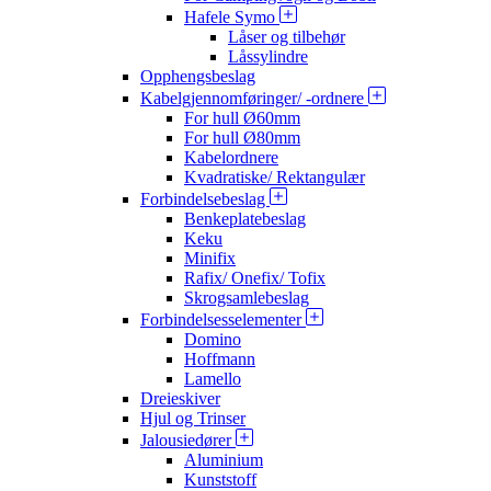
Hafele Symo
Låser og tilbehør
Låssylindre
Opphengsbeslag
Kabelgjennomføringer/ -ordnere
For hull Ø60mm
For hull Ø80mm
Kabelordnere
Kvadratiske/ Rektangulær
Forbindelsebeslag
Benkeplatebeslag
Keku
Minifix
Rafix/ Onefix/ Tofix
Skrogsamlebeslag
Forbindelsesselementer
Domino
Hoffmann
Lamello
Dreieskiver
Hjul og Trinser
Jalousiedører
Aluminium
Kunststoff