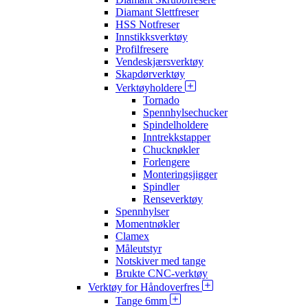
Diamant Slettfreser
HSS Notfreser
Innstikksverktøy
Profilfresere
Vendeskjærsverktøy
Skapdørverktøy
Verktøyholdere
Tornado
Spennhylsechucker
Spindelholdere
Inntrekkstapper
Chucknøkler
Forlengere
Monteringsjigger
Spindler
Renseverktøy
Spennhylser
Momentnøkler
Clamex
Måleutstyr
Notskiver med tange
Brukte CNC-verktøy
Verktøy for Håndoverfres
Tange 6mm