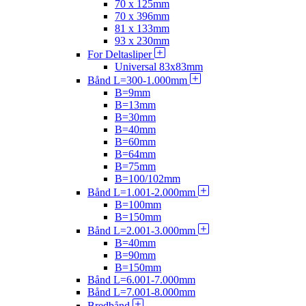
70 x 125mm
70 x 396mm
81 x 133mm
93 x 230mm
For Deltasliper
Universal 83x83mm
Bånd L=300-1.000mm
B=9mm
B=13mm
B=30mm
B=40mm
B=60mm
B=64mm
B=75mm
B=100/102mm
Bånd L=1.001-2.000mm
B=100mm
B=150mm
Bånd L=2.001-3.000mm
B=40mm
B=90mm
B=150mm
Bånd L=6.001-7.000mm
Bånd L=7.001-8.000mm
Bredbånd