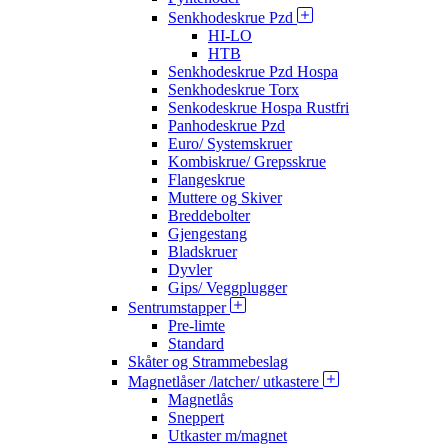
Senkhodeskrue Pzd
HI-LO
HTB
Senkhodeskrue Pzd Hospa
Senkhodeskrue Torx
Senkodeskrue Hospa Rustfri
Panhodeskrue Pzd
Euro/ Systemskruer
Kombiskrue/ Grepsskrue
Flangeskrue
Muttere og Skiver
Breddebolter
Gjengestang
Bladskruer
Dyvler
Gips/ Veggplugger
Sentrumstapper
Pre-limte
Standard
Skåter og Strammebeslag
Magnetlåser /latcher/ utkastere
Magnetlås
Sneppert
Utkaster m/magnet