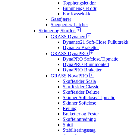
Topphengslet dør
Bunnhengslet dør
For Kasselokk
Gassfjærer
Snepperter/ Latcher
Skinner og Skuffer
GRASS Dynaneo
Dynaneo21 Soft-Close Fulluttrekk
Dynaneo Braketter
GRASS DynaPRO
DynaPRO Sofclose/Tipmatic
DynaPRO Bunnmontert
DynaPRO Braketter
GRASS NovaPRO
Skuffesider Scala
Skuffesider Classic
Skuffesider Deluxe
Skinner Softclose/ Tipmatic
Skinner Softclose
Reiling
Braketter og Fester
Skuffeinnredning
Spirit
Stabiliseringsstag