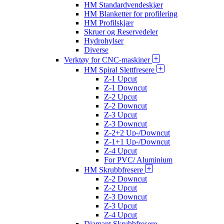
HM Standardvendeskjær
HM Blanketter for profilering
HM Profilskjær
Skruer og Reservedeler
Hydrohylser
Diverse
Verktøy for CNC-maskiner
HM Spiral Slettfresere
Z-1 Upcut
Z-1 Downcut
Z-2 Upcut
Z-2 Downcut
Z-3 Upcut
Z-3 Downcut
Z-2+2 Up-/Downcut
Z-1+1 Up-/Downcut
Z-4 Upcut
For PVC/ Aluminium
HM Skrubbfresere
Z-2 Downcut
Z-2 Upcut
Z-3 Downcut
Z-3 Upcut
Z-4 Upcut
Diamant Skrubbfresere