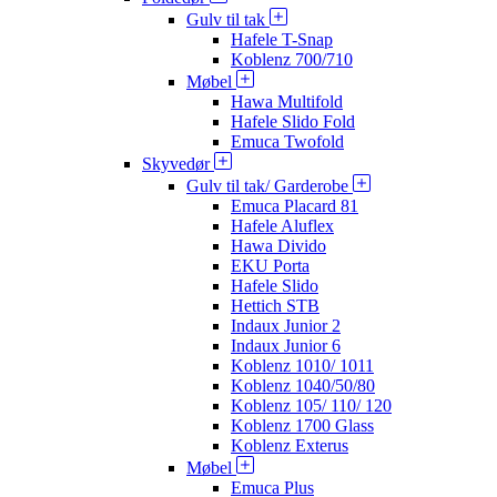
Gulv til tak
Hafele T-Snap
Koblenz 700/710
Møbel
Hawa Multifold
Hafele Slido Fold
Emuca Twofold
Skyvedør
Gulv til tak/ Garderobe
Emuca Placard 81
Hafele Aluflex
Hawa Divido
EKU Porta
Hafele Slido
Hettich STB
Indaux Junior 2
Indaux Junior 6
Koblenz 1010/ 1011
Koblenz 1040/50/80
Koblenz 105/ 110/ 120
Koblenz 1700 Glass
Koblenz Exterus
Møbel
Emuca Plus