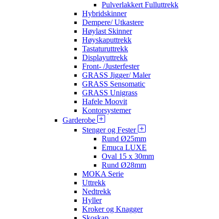
Pulverlakkert Fulluttrekk
Hybridskinner
Dempere/ Utkastere
Høylast Skinner
Høyskaputtrekk
Tastaturuttrekk
Displayuttrekk
Front- /Justerfester
GRASS Jigger/ Maler
GRASS Sensomatic
GRASS Unigrass
Hafele Moovit
Kontorsystemer
Garderobe
Stenger og Fester
Rund Ø25mm
Emuca LUXE
Oval 15 x 30mm
Rund Ø28mm
MOKA Serie
Uttrekk
Nedtrekk
Hyller
Kroker og Knagger
Skoskap