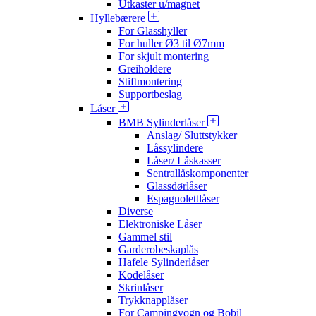
Utkaster u/magnet
Hyllebærere
For Glasshyller
For huller Ø3 til Ø7mm
For skjult montering
Greiholdere
Stiftmontering
Supportbeslag
Låser
BMB Sylinderlåser
Anslag/ Sluttstykker
Låssylindere
Låser/ Låskasser
Sentrallåskomponenter
Glassdørlåser
Espagnolettlåser
Diverse
Elektroniske Låser
Gammel stil
Garderobeskaplås
Hafele Sylinderlåser
Kodelåser
Skrinlåser
Trykknapplåser
For Campingvogn og Bobil