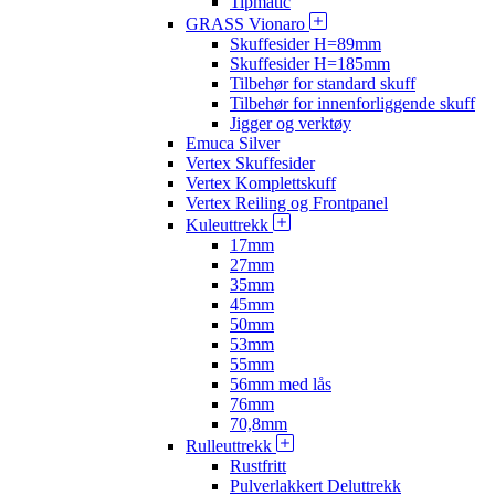
Tipmatic
GRASS Vionaro
Skuffesider H=89mm
Skuffesider H=185mm
Tilbehør for standard skuff
Tilbehør for innenforliggende skuff
Jigger og verktøy
Emuca Silver
Vertex Skuffesider
Vertex Komplettskuff
Vertex Reiling og Frontpanel
Kuleuttrekk
17mm
27mm
35mm
45mm
50mm
53mm
55mm
56mm med lås
76mm
70,8mm
Rulleuttrekk
Rustfritt
Pulverlakkert Deluttrekk