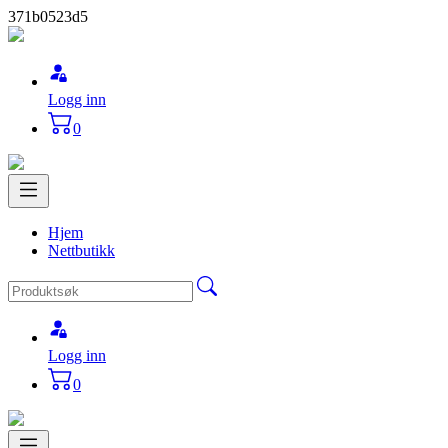
371b0523d5
Logg inn
0
Hjem
Nettbutikk
Logg inn
0