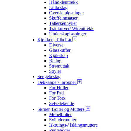
Håndkleuttrekk
Liftbeslag
Overskapløsninger
Skuffeinnsatser
Tallerkenhyller
Trådkurver/ Wireuttrekk
Underskapløsninger
Kjøkken, Tilbehør
Diverse
Glasskuffer
Kjøleskap
Reling
Strømuttak
Søyler
Sengebeslag
Dekkapper/ -propper
For Huller
For Pzd
For Torx
Selvklebende
Skruer, Bolter og Muttere
Møbelbolter
Sylindermutter
Iskruings-/ Islåingsmuttere
Pyntehoder