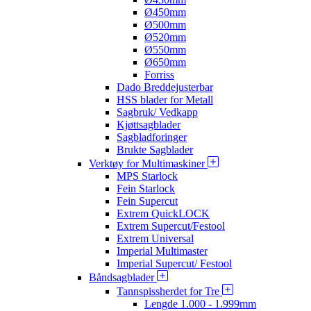
Ø450mm
Ø500mm
Ø520mm
Ø550mm
Ø650mm
Forriss
Dado Breddejusterbar
HSS blader for Metall
Sagbruk/ Vedkapp
Kjøttsagblader
Sagbladforinger
Brukte Sagblader
Verktøy for Multimaskiner
MPS Starlock
Fein Starlock
Fein Supercut
Extrem QuickLOCK
Extrem Supercut/Festool
Extrem Universal
Imperial Multimaster
Imperial Supercut/ Festool
Båndsagblader
Tannspissherdet for Tre
Lengde 1.000 - 1.999mm