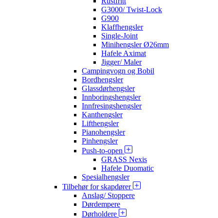
Rustfritt
G3000/ Twist-Lock
G900
Klaffhengsler
Single-Joint
Minihengsler Ø26mm
Hafele Aximat
Jigger/ Maler
Campingvogn og Bobil
Bordhengsler
Glassdørhengsler
Innboringshengsler
Innfresingshengsler
Kanthengsler
Lifthengsler
Pianohengsler
Pinhengsler
Push-to-open
GRASS Nexis
Hafele Duomatic
Spesialhengsler
Tilbehør for skapdører
Anslag/ Stoppere
Dørdempere
Dørholdere