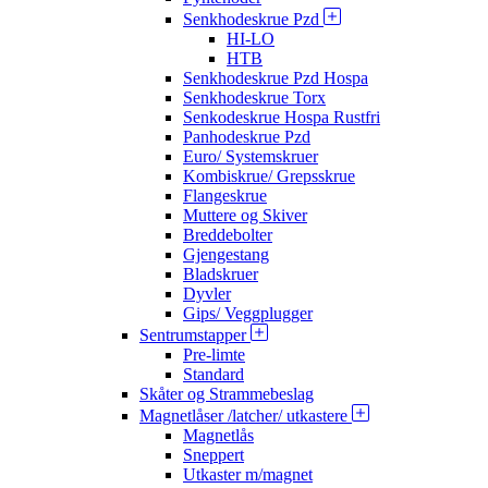
Senkhodeskrue Pzd
HI-LO
HTB
Senkhodeskrue Pzd Hospa
Senkhodeskrue Torx
Senkodeskrue Hospa Rustfri
Panhodeskrue Pzd
Euro/ Systemskruer
Kombiskrue/ Grepsskrue
Flangeskrue
Muttere og Skiver
Breddebolter
Gjengestang
Bladskruer
Dyvler
Gips/ Veggplugger
Sentrumstapper
Pre-limte
Standard
Skåter og Strammebeslag
Magnetlåser /latcher/ utkastere
Magnetlås
Sneppert
Utkaster m/magnet