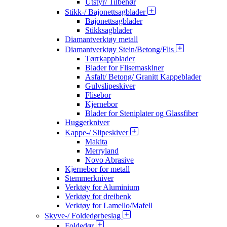
Utstyr/ Tilbehør
Stikk-/ Bajonettsagblader
Bajonettsagblader
Stikksagblader
Diamantverktøy metall
Diamantverktøy Stein/Betong/Flis
Tørrkappblader
Blader for Flisemaskiner
Asfalt/ Betong/ Granitt Kappeblader
Gulvslipeskiver
Flisebor
Kjernebor
Blader for Steniplater og Glassfiber
Huggerkniver
Kappe-/ Slipeskiver
Makita
Merryland
Novo Abrasive
Kjernebor for metall
Stemmerkniver
Verktøy for Aluminium
Verktøy for dreibenk
Verktøy for Lamello/Mafell
Skyve-/ Foldedørbeslag
Foldedør