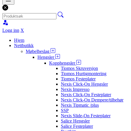
Logg inn
X
Hjem
Nettbutikk
Møbelbeslag
Hengsler
Kopphengsler
Tiomos Skruversjon
Tiomos Hurtigmontering
Tiomos Festeplater
Nexis Click-On Hengsler
Nexis Impresso
Nexis Click-On Festeplater
Nexis Click-On Dempere/tilbehør
Nexis Tipmatic /plus
SSP
Nexis Slide-On Festeplater
Salice Hengsler
Salice Festeplater