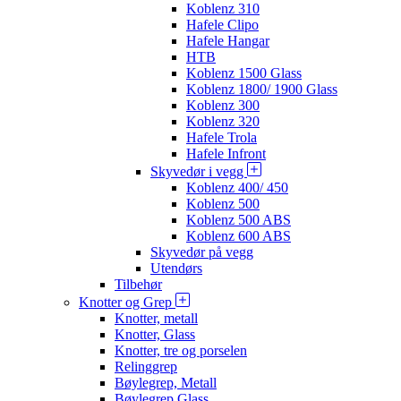
Koblenz 310
Hafele Clipo
Hafele Hangar
HTB
Koblenz 1500 Glass
Koblenz 1800/ 1900 Glass
Koblenz 300
Koblenz 320
Hafele Trola
Hafele Infront
Skyvedør i vegg
Koblenz 400/ 450
Koblenz 500
Koblenz 500 ABS
Koblenz 600 ABS
Skyvedør på vegg
Utendørs
Tilbehør
Knotter og Grep
Knotter, metall
Knotter, Glass
Knotter, tre og porselen
Relinggrep
Bøylegrep, Metall
Bøylegrep Glass