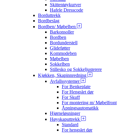
Skittentøykurver
Hafele Dresscode
Borduttrekk
Bordbeslag
Bordben/ Møbelben
Barkonsoller
Bordben
Bordunderstell
Glideføtter
Kommodeben
Møbelben
Sokkelben
Stillesko og Sokkeljusterere
Kjøkken, Skapinnredning
Avfallssystemer
For Benkeplate
For Hengslet dør
For Skuff
For montering m/ Møbelfront
Åpningsautomatikk
Hjørneløsninger
Høyskaputtrekk
Standard
For hengslet dør