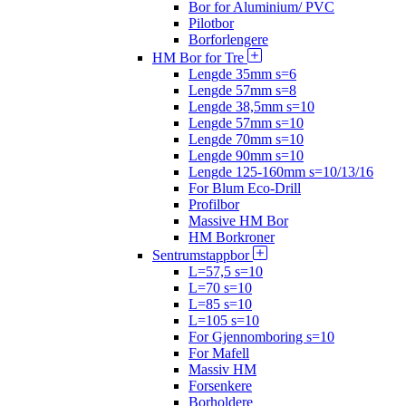
Bor for Aluminium/ PVC
Pilotbor
Borforlengere
HM Bor for Tre
Lengde 35mm s=6
Lengde 57mm s=8
Lengde 38,5mm s=10
Lengde 57mm s=10
Lengde 70mm s=10
Lengde 90mm s=10
Lengde 125-160mm s=10/13/16
For Blum Eco-Drill
Profilbor
Massive HM Bor
HM Borkroner
Sentrumstappbor
L=57,5 s=10
L=70 s=10
L=85 s=10
L=105 s=10
For Gjennomboring s=10
For Mafell
Massiv HM
Forsenkere
Borholdere