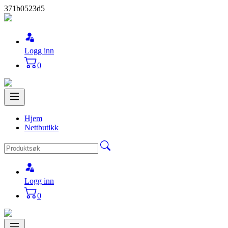
371b0523d5
Logg inn
0
Hjem
Nettbutikk
Logg inn
0