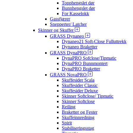
Topphengslet dør
Bunnhengslet dør
For Kasselokk
Gassfjærer
Snepperter/ Latcher
Skinner og Skuffer
GRASS Dynaneo
Dynaneo21 Soft-Close Fulluttrekk
Dynaneo Braketter
GRASS DynaPRO
DynaPRO Sofclose/Tipmatic
DynaPRO Bunnmontert
DynaPRO Braketter
GRASS NovaPRO
Skuffesider Scala
Skuffesider Classic
Skuffesider Deluxe
Skinner Softclose/ Tipmatic
Skinner Softclose
Reiling
Braketter og Fester
Skuffeinnredning
Spirit
Stabiliseringsstag