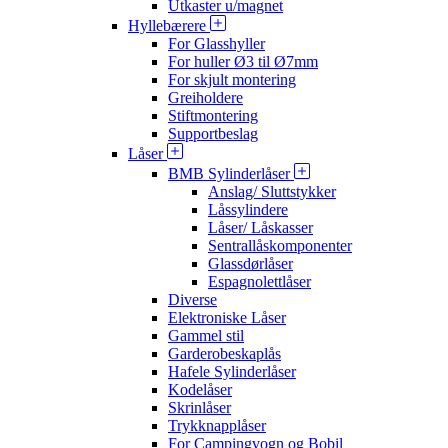
Utkaster u/magnet
Hyllebærere
For Glasshyller
For huller Ø3 til Ø7mm
For skjult montering
Greiholdere
Stiftmontering
Supportbeslag
Låser
BMB Sylinderlåser
Anslag/ Sluttstykker
Låssylindere
Låser/ Låskasser
Sentrallåskomponenter
Glassdørlåser
Espagnolettlåser
Diverse
Elektroniske Låser
Gammel stil
Garderobeskaplås
Hafele Sylinderlåser
Kodelåser
Skrinlåser
Trykknapplåser
For Campingvogn og Bobil