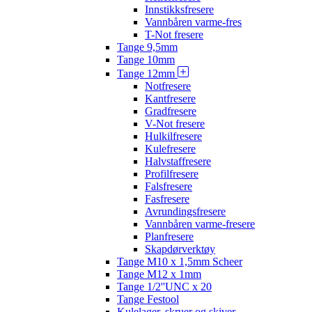
Innstikksfresere
Vannbåren varme-fres
T-Not fresere
Tange 9,5mm
Tange 10mm
Tange 12mm
Notfresere
Kantfresere
Gradfresere
V-Not fresere
Hulkilfresere
Kulefresere
Halvstaffresere
Profilfresere
Falsfresere
Fasfresere
Avrundingsfresere
Vannbåren varme-fresere
Planfresere
Skapdørverktøy
Tange M10 x 1,5mm Scheer
Tange M12 x 1mm
Tange 1/2''UNC x 20
Tange Festool
Kulelager, skruer og skiver