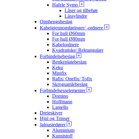
Hafele Symo
Låser og tilbehør
Låssylindre
Opphengsbeslag
Kabelgjennomføringer/ -ordnere
For hull Ø60mm
For hull Ø80mm
Kabelordnere
Kvadratiske/ Rektangulær
Forbindelsebeslag
Benkeplatebeslag
Keku
Minifix
Rafix/ Onefix/ Tofix
Skrogsamlebeslag
Forbindelsesselementer
Domino
Hoffmann
Lamello
Dreieskiver
Hjul og Trinser
Jalousiedører
Aluminium
Kunststoff