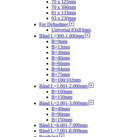
70 x 125mm
70 x 396mm
81 x 133mm
93 x 230mm
For Deltasliper
Universal 83x83mm
Bånd L=300-1.000mm
B=9mm
B=13mm
B=30mm
B=40mm
B=60mm
B=64mm
B=75mm
B=100/102mm
Bånd L=1.001-2.000mm
B=100mm
B=150mm
Bånd L=2.001-3.000mm
B=40mm
B=90mm
B=150mm
Bånd L=6.001-7.000mm
Bånd L=7.001-8.000mm
Bredbånd