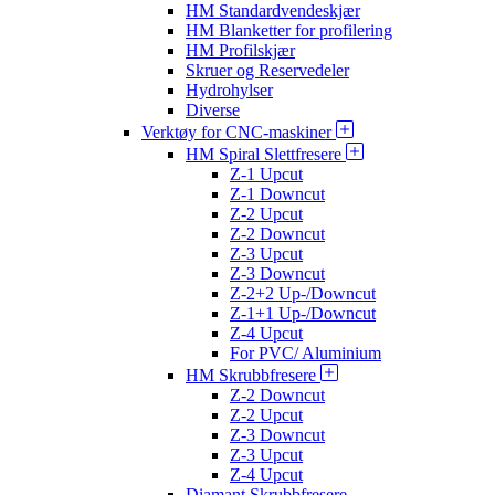
HM Standardvendeskjær
HM Blanketter for profilering
HM Profilskjær
Skruer og Reservedeler
Hydrohylser
Diverse
Verktøy for CNC-maskiner
HM Spiral Slettfresere
Z-1 Upcut
Z-1 Downcut
Z-2 Upcut
Z-2 Downcut
Z-3 Upcut
Z-3 Downcut
Z-2+2 Up-/Downcut
Z-1+1 Up-/Downcut
Z-4 Upcut
For PVC/ Aluminium
HM Skrubbfresere
Z-2 Downcut
Z-2 Upcut
Z-3 Downcut
Z-3 Upcut
Z-4 Upcut
Diamant Skrubbfresere