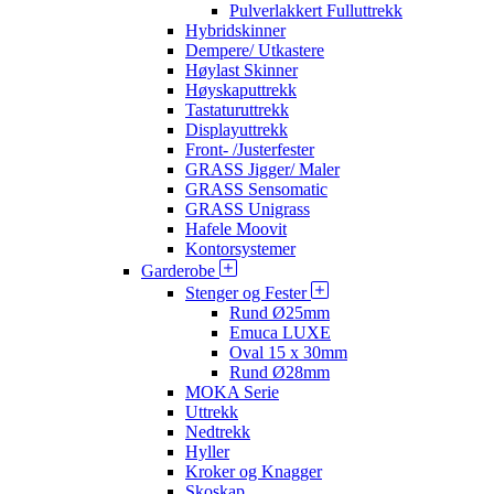
Pulverlakkert Fulluttrekk
Hybridskinner
Dempere/ Utkastere
Høylast Skinner
Høyskaputtrekk
Tastaturuttrekk
Displayuttrekk
Front- /Justerfester
GRASS Jigger/ Maler
GRASS Sensomatic
GRASS Unigrass
Hafele Moovit
Kontorsystemer
Garderobe
Stenger og Fester
Rund Ø25mm
Emuca LUXE
Oval 15 x 30mm
Rund Ø28mm
MOKA Serie
Uttrekk
Nedtrekk
Hyller
Kroker og Knagger
Skoskap