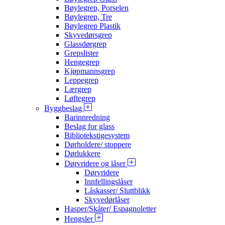
Bøylegrep, Porselen
Bøylegrep, Tre
Bøylegrep Plastik
Skyvedørsgrep
Glassdørgrep
Grepslister
Hengegrep
Kjøpmannsgrep
Leppegrep
Lærgrep
Løftegrep
Byggbeslag
Barinnredning
Beslag for glass
Bibliotekstigesystem
Dørholdere/ stoppere
Dørlukkere
Dørvridere og låser
Dørvridere
Innfellingslåser
Låskasser/ Sluttblikk
Skyvedørlåser
Hasper/Skåter/ Espagnoletter
Hengsler