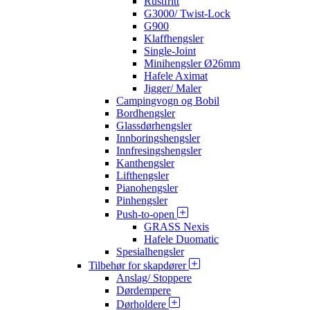
Rustfritt
G3000/ Twist-Lock
G900
Klaffhengsler
Single-Joint
Minihengsler Ø26mm
Hafele Aximat
Jigger/ Maler
Campingvogn og Bobil
Bordhengsler
Glassdørhengsler
Innboringshengsler
Innfresingshengsler
Kanthengsler
Lifthengsler
Pianohengsler
Pinhengsler
Push-to-open
GRASS Nexis
Hafele Duomatic
Spesialhengsler
Tilbehør for skapdører
Anslag/ Stoppere
Dørdempere
Dørholdere