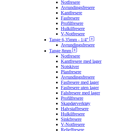
Notfresere
Avrundingsfresere
Kantfresere
Fasfresere
Profilfresere
Hulkilfresere
V-Notfresere
Tange 6,35mm - 1/4''
Avrundingsfresere
Tange 8mm
Notfresere
Kantfresere med lager
Notskiver
Planfresere
Avrundingsfresere
Fasfresere med lager
Fasfresere uten lager
Falsfresere med lager
Profilfresere
Skapdørverktøy
Halvstaffresere
Hulkilfresere
Sinkfresere
V-Notfresere
Relieffresere