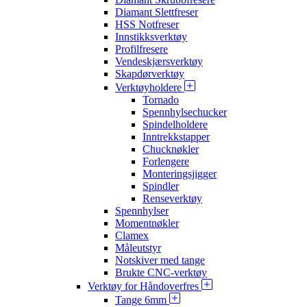
Diamant Slettfreser
HSS Notfreser
Innstikksverktøy
Profilfresere
Vendeskjærsverktøy
Skapdørverktøy
Verktøyholdere
Tornado
Spennhylsechucker
Spindelholdere
Inntrekkstapper
Chucknøkler
Forlengere
Monteringsjigger
Spindler
Renseverktøy
Spennhylser
Momentnøkler
Clamex
Måleutstyr
Notskiver med tange
Brukte CNC-verktøy
Verktøy for Håndoverfres
Tange 6mm