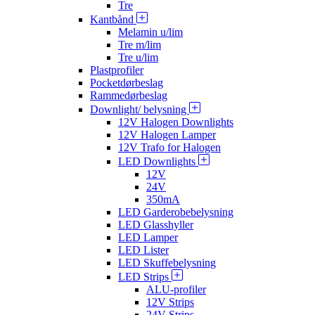
Tre
Kantbånd
Melamin u/lim
Tre m/lim
Tre u/lim
Plastprofiler
Pocketdørbeslag
Rammedørbeslag
Downlight/ belysning
12V Halogen Downlights
12V Halogen Lamper
12V Trafo for Halogen
LED Downlights
12V
24V
350mA
LED Garderobebelysning
LED Glasshyller
LED Lamper
LED Lister
LED Skuffebelysning
LED Strips
ALU-profiler
12V Strips
24V Strips