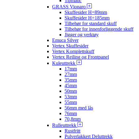
Tipmatic
GRASS Vionaro
Skuffesider H=89mm
Skuffesider H=185mm
Tilbehør for standard skuff
Tilbehør for innenforliggende skuff
Jigger og verktøy
Emuca Silver
Vertex Skuffesider
Vertex Komplettskuff
Vertex Reiling og Frontpanel
Kuleuttrekk
17mm
27mm
35mm
45mm
50mm
53mm
55mm
56mm med lås
76mm
70,8mm
Rulleuttrekk
Rustfritt
Pulverlakkert Deluttrekk