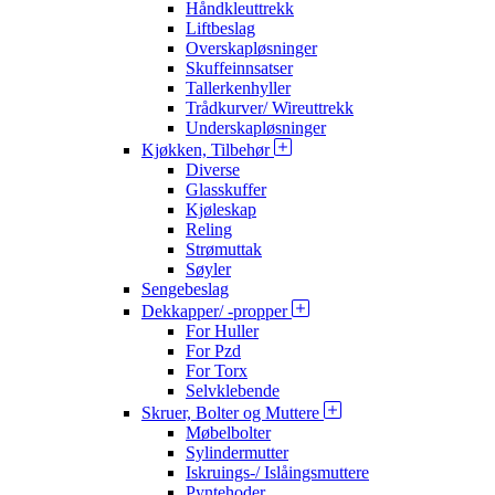
Håndkleuttrekk
Liftbeslag
Overskapløsninger
Skuffeinnsatser
Tallerkenhyller
Trådkurver/ Wireuttrekk
Underskapløsninger
Kjøkken, Tilbehør
Diverse
Glasskuffer
Kjøleskap
Reling
Strømuttak
Søyler
Sengebeslag
Dekkapper/ -propper
For Huller
For Pzd
For Torx
Selvklebende
Skruer, Bolter og Muttere
Møbelbolter
Sylindermutter
Iskruings-/ Islåingsmuttere
Pyntehoder