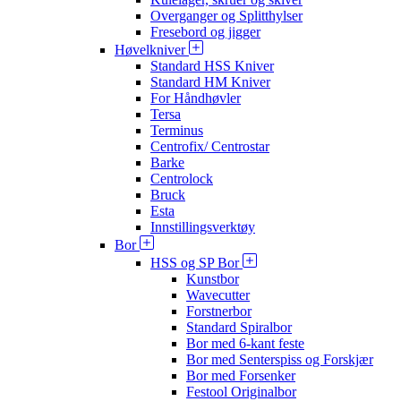
Overganger og Splitthylser
Fresebord og jigger
Høvelkniver
Standard HSS Kniver
Standard HM Kniver
For Håndhøvler
Tersa
Terminus
Centrofix/ Centrostar
Barke
Centrolock
Bruck
Esta
Innstillingsverktøy
Bor
HSS og SP Bor
Kunstbor
Wavecutter
Forstnerbor
Standard Spiralbor
Bor med 6-kant feste
Bor med Senterspiss og Forskjær
Bor med Forsenker
Festool Originalbor