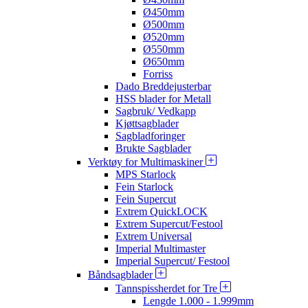
Ø450mm
Ø500mm
Ø520mm
Ø550mm
Ø650mm
Forriss
Dado Breddejusterbar
HSS blader for Metall
Sagbruk/ Vedkapp
Kjøttsagblader
Sagbladforinger
Brukte Sagblader
Verktøy for Multimaskiner
MPS Starlock
Fein Starlock
Fein Supercut
Extrem QuickLOCK
Extrem Supercut/Festool
Extrem Universal
Imperial Multimaster
Imperial Supercut/ Festool
Båndsagblader
Tannspissherdet for Tre
Lengde 1.000 - 1.999mm