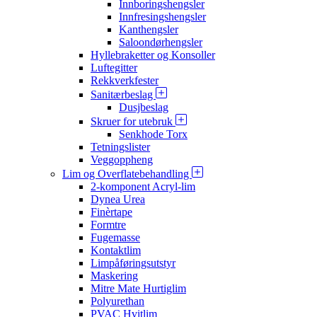
Innboringshengsler
Innfresingshengsler
Kanthengsler
Saloondørhengsler
Hyllebraketter og Konsoller
Luftegitter
Rekkverkfester
Sanitærbeslag
Dusjbeslag
Skruer for utebruk
Senkhode Torx
Tetningslister
Veggoppheng
Lim og Overflatebehandling
2-komponent Acryl-lim
Dynea Urea
Finèrtape
Formtre
Fugemasse
Kontaktlim
Limpåføringsutstyr
Maskering
Mitre Mate Hurtiglim
Polyurethan
PVAC Hvitlim