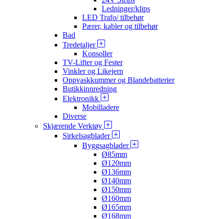
Ledninger/klips
LED Trafo/ tilbehør
Pærer, kabler og tilbehør
Bad
Tredetaljer
Konsoller
TV-Lifter og Fester
Vinkler og Likejern
Oppvaskkummer og Blandebatterier
Butikkinnredning
Elektronikk
Mobilladere
Diverse
Skjærende Verktøy
Sirkelsagblader
Byggsagblader
Ø85mm
Ø120mm
Ø136mm
Ø140mm
Ø150mm
Ø160mm
Ø165mm
Ø168mm