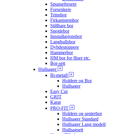
Spunsefresere
Forsenkere
Trinnbor
Firkantstembor
Stillbare bor
Sneglebor
Innstallasjonsbor
Langhullsbor
Dybdestoppere
Hammerbor
HM bor for fliser etc.
Bor-sett
Hullsager
Bi-metall
Holdere og Bor
Hullsager
Easy Cut
GRIT
Karat
PRO-FIT
Holdere og senterbor
Hullsager Standard
Hullsager Lang modell
Hullsagsett