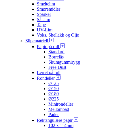
Smeltelim
Smøremidler
Sparkel
Sår-lim
Tape
UV-Lim
Voks, Shellakk og Olje
Slipematriell
Papir på rull
Standard
Borrelås
Skumgummirygg
Free Dust
Lerret på rull
Rondeller
Ø125
Ø150
Ø180
Ø225
Minirondeller
Mellompad
Pader
Rektangulære papir
102 x 114mm