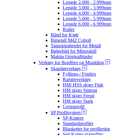
Lengde 2.000 - 2.999mm
Lengde 3.000 - 3.999mm
Lengde 4.000 - 4.999mm
Lengde 5.000 - 5.999mm
Lengde 6.000 - 6.999mm
Ruller
Bånd for Kjøtt
Bimetall M42 Cobolt
Tannspissherdet for Metall
Bølgebåd for Mineralull
Makita Originalblader
Verktøy for Bordfres og Moulding
Skapdørverktøy
Fyllings-/ Frisfres
Ramtreverktøy
HM/ HSS skjær Fink
HM skjær Sistemi
HM skjær Freud
HM skjær Stark
Grepsprofil
SP Profilsystem
SP-Kuttere
Standardprofiler
Blanketter for profilering
Sett Kutter m/profiler