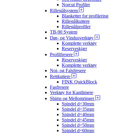
Norcut Profiler
Rillestålsystem
Blanketter for profilering
Rillestålkuttere
Rillestålprofiler
TB-90 System
Dør- og Vindusverktøy
Komplette verktøy
Reserveskjær
Profilfresere
Reserveskjær
Komplette verktøy
Not- og Falsfresere
Rettkuttere
FINK QuickBlock
Fasfresere
Verktøy for Kantlimere
Shims og Mellomringer
Spindel d=30mm
Spindel d=35mm
Spindel d=40mm
Spindel d=45mm
Spindel d=50mm
Spindel d=60mm