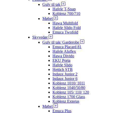
Gulv til tak
Hafele T-Snap
Koblenz 700/710
Møbel
Hawa Multifold
Hafele Slido Fold
Emuca Twofold
Skyvedør
Gulv til tak/ Garderobe
Emuca Placard 81
Hafele Aluflex
Hawa Divido
EKU Porta
Hafele Slido
Hettich STB
Indaux Junior 2
Indaux Junior 6
Koblenz 1010/ 1011
Koblenz 1040/50/80
Koblenz 105/ 110/ 120
Koblenz 1700 Glass
Koblenz Exterus
Møbel
Emuca Plus