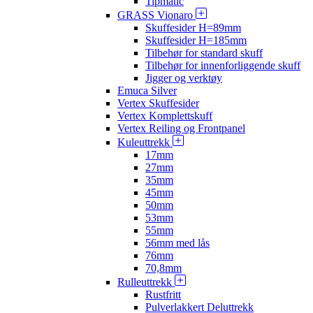
Tipmatic
GRASS Vionaro
Skuffesider H=89mm
Skuffesider H=185mm
Tilbehør for standard skuff
Tilbehør for innenforliggende skuff
Jigger og verktøy
Emuca Silver
Vertex Skuffesider
Vertex Komplettskuff
Vertex Reiling og Frontpanel
Kuleuttrekk
17mm
27mm
35mm
45mm
50mm
53mm
55mm
56mm med lås
76mm
70,8mm
Rulleuttrekk
Rustfritt
Pulverlakkert Deluttrekk