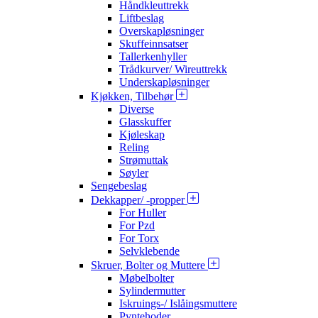
Håndkleuttrekk
Liftbeslag
Overskapløsninger
Skuffeinnsatser
Tallerkenhyller
Trådkurver/ Wireuttrekk
Underskapløsninger
Kjøkken, Tilbehør
Diverse
Glasskuffer
Kjøleskap
Reling
Strømuttak
Søyler
Sengebeslag
Dekkapper/ -propper
For Huller
For Pzd
For Torx
Selvklebende
Skruer, Bolter og Muttere
Møbelbolter
Sylindermutter
Iskruings-/ Islåingsmuttere
Pyntehoder