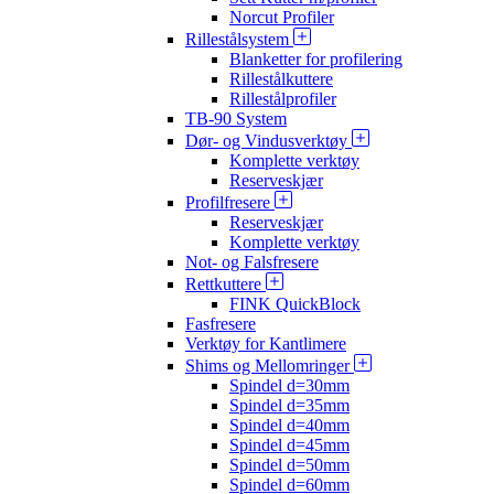
Norcut Profiler
Rillestålsystem
Blanketter for profilering
Rillestålkuttere
Rillestålprofiler
TB-90 System
Dør- og Vindusverktøy
Komplette verktøy
Reserveskjær
Profilfresere
Reserveskjær
Komplette verktøy
Not- og Falsfresere
Rettkuttere
FINK QuickBlock
Fasfresere
Verktøy for Kantlimere
Shims og Mellomringer
Spindel d=30mm
Spindel d=35mm
Spindel d=40mm
Spindel d=45mm
Spindel d=50mm
Spindel d=60mm