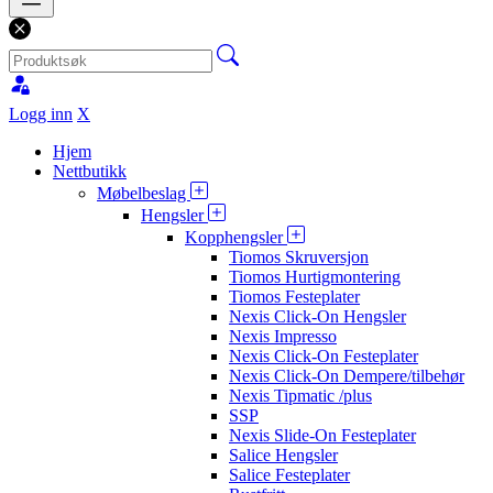
Logg inn
X
Hjem
Nettbutikk
Møbelbeslag
Hengsler
Kopphengsler
Tiomos Skruversjon
Tiomos Hurtigmontering
Tiomos Festeplater
Nexis Click-On Hengsler
Nexis Impresso
Nexis Click-On Festeplater
Nexis Click-On Dempere/tilbehør
Nexis Tipmatic /plus
SSP
Nexis Slide-On Festeplater
Salice Hengsler
Salice Festeplater