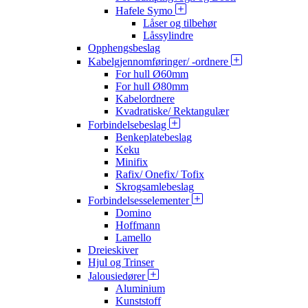
Hafele Symo
Låser og tilbehør
Låssylindre
Opphengsbeslag
Kabelgjennomføringer/ -ordnere
For hull Ø60mm
For hull Ø80mm
Kabelordnere
Kvadratiske/ Rektangulær
Forbindelsebeslag
Benkeplatebeslag
Keku
Minifix
Rafix/ Onefix/ Tofix
Skrogsamlebeslag
Forbindelsesselementer
Domino
Hoffmann
Lamello
Dreieskiver
Hjul og Trinser
Jalousiedører
Aluminium
Kunststoff