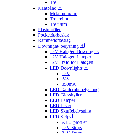
Tre
Kantbånd
Melamin u/lim
Tre m/lim
Tre u/lim
Plastprofiler
Pocketdørbeslag
Rammedørbeslag
Downlight/ belysning
12V Halogen Downlights
12V Halogen Lamper
12V Trafo for Halogen
LED Downlights
12V
24V
350mA
LED Garderobebelysning
LED Glasshyller
LED Lamper
LED Lister
LED Skuffebelysning
LED Strips
ALU-profiler
12V Strips
24V Strips