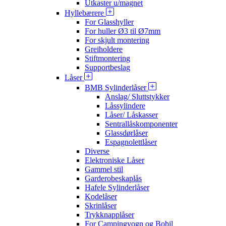
Utkaster u/magnet
Hyllebærere
For Glasshyller
For huller Ø3 til Ø7mm
For skjult montering
Greiholdere
Stiftmontering
Supportbeslag
Låser
BMB Sylinderlåser
Anslag/ Sluttstykker
Låssylindere
Låser/ Låskasser
Sentrallåskomponenter
Glassdørlåser
Espagnolettlåser
Diverse
Elektroniske Låser
Gammel stil
Garderobeskaplås
Hafele Sylinderlåser
Kodelåser
Skrinlåser
Trykknapplåser
For Campingvogn og Bobil