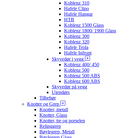
Koblenz 310
Hafele Clipo
Hafele Hangar
HTB
Koblenz 1500 Glass
Koblenz 1800/ 1900 Glass
Koblenz 300
Koblenz 320
Hafele Trola
Hafele Infront
Skyvedør i vegg
Koblenz 400/ 450
Koblenz 500
Koblenz 500 ABS
Koblenz 600 ABS
Skyvedør på vegg
Utendørs
Tilbehør
Knotter og Grep
Knotter, metall
Knotter, Glass
Knotter, tre og porselen
Relinggrep
Bøylegrep, Metall
Bøylegrep Glass