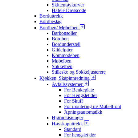
Skittentøykurver
Hafele Dresscode
Borduttrekk
Bordbeslag
Bordben/ Møbelben
Barkonsoller
Bordben
Bordunderstell
Glideføtter
Kommodeben
Møbelben
Sokkelben
Stillesko og Sokkeljusterere
Kjøkken, Skapinnredning
Avfallssystemer
For Benkeplate
For Hengslet dør
For Skuff
For montering m/ Møbelfront
Åpningsautomatikk
Hjørneløsninger
Høyskaputtrekk
Standard
For hengslet dør