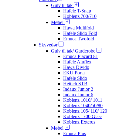
Gulv til tak
Hafele T-Snap
Koblenz 700/710
Møbel
Hawa Multifold
Hafele Slido Fold
Emuca Twofold
Skyvedør
Gulv til tak/ Garderobe
Emuca Placard 81
Hafele Aluflex
Hawa Divido
EKU Porta
Hafele Slido
Hettich STB
Indaux Junior 2
Indaux Junior 6
Koblenz 1010/ 1011
Koblenz 1040/50/80
Koblenz 105/ 110/ 120
Koblenz 1700 Glass
Koblenz Exterus
Møbel
Emuca Plus