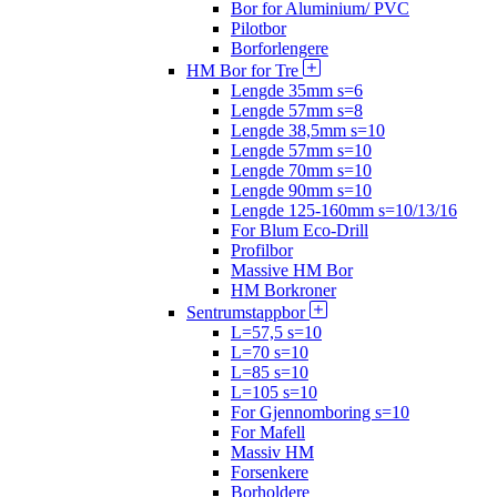
Bor for Aluminium/ PVC
Pilotbor
Borforlengere
HM Bor for Tre
Lengde 35mm s=6
Lengde 57mm s=8
Lengde 38,5mm s=10
Lengde 57mm s=10
Lengde 70mm s=10
Lengde 90mm s=10
Lengde 125-160mm s=10/13/16
For Blum Eco-Drill
Profilbor
Massive HM Bor
HM Borkroner
Sentrumstappbor
L=57,5 s=10
L=70 s=10
L=85 s=10
L=105 s=10
For Gjennomboring s=10
For Mafell
Massiv HM
Forsenkere
Borholdere