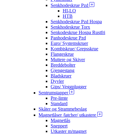
Senkhodeskrue Pzd
HI-LO
HTB
Senkhodeskrue Pzd Hospa
Senkhodeskrue Torx
Senkodeskrue Hospa Rustfri
Panhodeskrue Pzd
Euro/ Systemskruer
Kombiskrue/ Grepsskrue
Flangeskrue
Muttere og Skiver
Breddebolter
Gjengestang
Bladskruer
Dyvler
Gips/ Veggplugger
Sentrumstapper
Pre-limte
Standard
Skåter og Strammebeslag
Magnetlåser /latcher/ utkastere
Magnetlås
Sneppert
Utkaster m/magnet