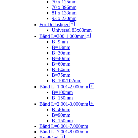
70 x 125mm
70 x 396mm
81 x 133mm
93 x 230mm
For Deltasliper
Universal 83x83mm
Bånd L=300-1.000mm
B=9mm
B=13mm
B=30mm
B=40mm
B=60mm
B=64mm
B=75mm
B=100/102mm
Bånd L=1.001-2.000mm
B=100mm
B=150mm
Bånd L=2.001-3.000mm
B=40mm
B=90mm
B=150mm
Bånd L=6.001-7.000mm
Bånd L=7.001-8.000mm
Bredbånd