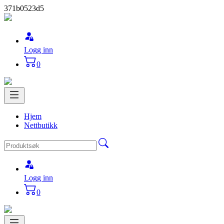
371b0523d5
Logg inn
0
Hjem
Nettbutikk
Logg inn
0