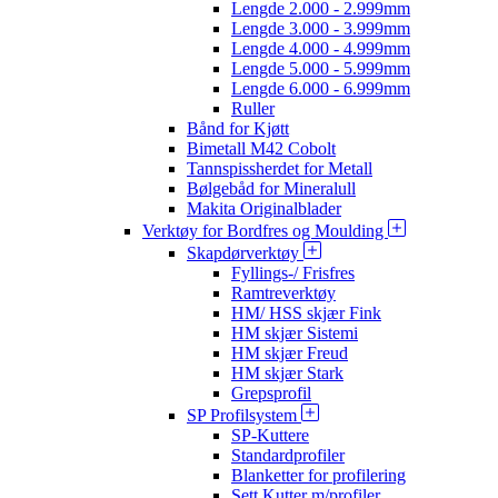
Lengde 2.000 - 2.999mm
Lengde 3.000 - 3.999mm
Lengde 4.000 - 4.999mm
Lengde 5.000 - 5.999mm
Lengde 6.000 - 6.999mm
Ruller
Bånd for Kjøtt
Bimetall M42 Cobolt
Tannspissherdet for Metall
Bølgebåd for Mineralull
Makita Originalblader
Verktøy for Bordfres og Moulding
Skapdørverktøy
Fyllings-/ Frisfres
Ramtreverktøy
HM/ HSS skjær Fink
HM skjær Sistemi
HM skjær Freud
HM skjær Stark
Grepsprofil
SP Profilsystem
SP-Kuttere
Standardprofiler
Blanketter for profilering
Sett Kutter m/profiler