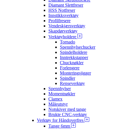
Diamant Slettfreser
HSS Notfreser
Innstikksverktøy
Profilfresere
Vendeskjærsverktøy
Skapdørverktøy
Verktøyholdere
Tornado
Spennhylsechucker
Spindelholdere
Inntrekkstapper
Chucknøkler
Forlengere
Monteringsjigger
Spindler
Renseverktøy
Spennhylser
Momentnøkler
Clamex
Måleutstyr
Notskiver med tange
Brukte CNC-verktøy
Verktøy for Håndoverfres
Tange 6mm