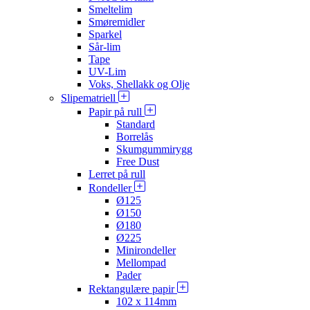
Smeltelim
Smøremidler
Sparkel
Sår-lim
Tape
UV-Lim
Voks, Shellakk og Olje
Slipematriell
Papir på rull
Standard
Borrelås
Skumgummirygg
Free Dust
Lerret på rull
Rondeller
Ø125
Ø150
Ø180
Ø225
Minirondeller
Mellompad
Pader
Rektangulære papir
102 x 114mm