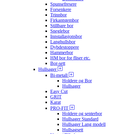
Spunsefresere
Forsenkere
Trinnbor
Firkantstembor
Stillbare bor
Sneglebor
Innstallasjonsbor
Langhullsbor
Dybdestoppere
Hammerbor
HM bor for fliser etc.
Bor-sett
Hullsager
Bi-metall
Holdere og Bor
Hullsager
Easy Cut
GRIT
Karat
PRO-FIT
Holdere og senterbor
Hullsager Standard
Hullsager Lang modell
Hullsagsett