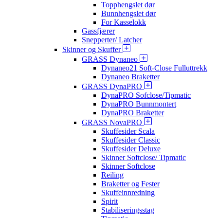
Topphengslet dør
Bunnhengslet dør
For Kasselokk
Gassfjærer
Snepperter/ Latcher
Skinner og Skuffer
GRASS Dynaneo
Dynaneo21 Soft-Close Fulluttrekk
Dynaneo Braketter
GRASS DynaPRO
DynaPRO Sofclose/Tipmatic
DynaPRO Bunnmontert
DynaPRO Braketter
GRASS NovaPRO
Skuffesider Scala
Skuffesider Classic
Skuffesider Deluxe
Skinner Softclose/ Tipmatic
Skinner Softclose
Reiling
Braketter og Fester
Skuffeinnredning
Spirit
Stabiliseringsstag