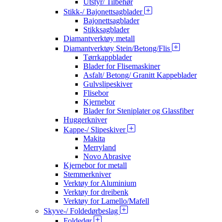
Utstyr/ Tilbehør
Stikk-/ Bajonettsagblader
Bajonettsagblader
Stikksagblader
Diamantverktøy metall
Diamantverktøy Stein/Betong/Flis
Tørrkappblader
Blader for Flisemaskiner
Asfalt/ Betong/ Granitt Kappeblader
Gulvslipeskiver
Flisebor
Kjernebor
Blader for Steniplater og Glassfiber
Huggerkniver
Kappe-/ Slipeskiver
Makita
Merryland
Novo Abrasive
Kjernebor for metall
Stemmerkniver
Verktøy for Aluminium
Verktøy for dreibenk
Verktøy for Lamello/Mafell
Skyve-/ Foldedørbeslag
Foldedør