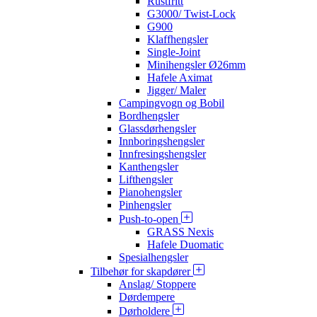
Rustfritt
G3000/ Twist-Lock
G900
Klaffhengsler
Single-Joint
Minihengsler Ø26mm
Hafele Aximat
Jigger/ Maler
Campingvogn og Bobil
Bordhengsler
Glassdørhengsler
Innboringshengsler
Innfresingshengsler
Kanthengsler
Lifthengsler
Pianohengsler
Pinhengsler
Push-to-open
GRASS Nexis
Hafele Duomatic
Spesialhengsler
Tilbehør for skapdører
Anslag/ Stoppere
Dørdempere
Dørholdere