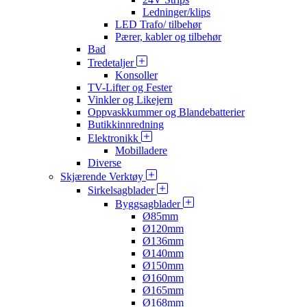
Ledninger/klips
LED Trafo/ tilbehør
Pærer, kabler og tilbehør
Bad
Tredetaljer
Konsoller
TV-Lifter og Fester
Vinkler og Likejern
Oppvaskkummer og Blandebatterier
Butikkinnredning
Elektronikk
Mobilladere
Diverse
Skjærende Verktøy
Sirkelsagblader
Byggsagblader
Ø85mm
Ø120mm
Ø136mm
Ø140mm
Ø150mm
Ø160mm
Ø165mm
Ø168mm