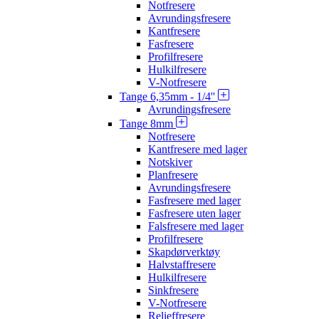
Notfresere
Avrundingsfresere
Kantfresere
Fasfresere
Profilfresere
Hulkilfresere
V-Notfresere
Tange 6,35mm - 1/4''
Avrundingsfresere
Tange 8mm
Notfresere
Kantfresere med lager
Notskiver
Planfresere
Avrundingsfresere
Fasfresere med lager
Fasfresere uten lager
Falsfresere med lager
Profilfresere
Skapdørverktøy
Halvstaffresere
Hulkilfresere
Sinkfresere
V-Notfresere
Relieffresere