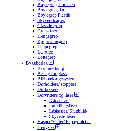
Bøylegrep, Porselen
Bøylegrep, Tre
Bøylegrep Plastik
Skyvedørsgrep
Glassdørgrep
Grepslister
Hengegrep
Kjøpmannsgrep
Leppegrep
Lærgrep
Løftegrep
Byggbeslag
Barinnredning
Beslag for glass
Bibliotekstigesystem
Dørholdere/ stoppere
Dørlukkere
Dørvridere og låser
Dørvridere
Innfellingslåser
Låskasser/ Sluttblikk
Skyvedørlåser
Hasper/Skåter/ Espagnoletter
Hengsler