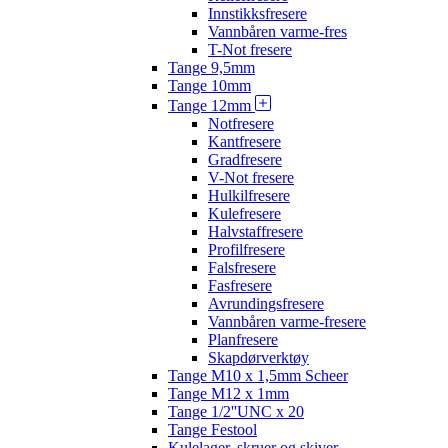
Innstikksfresere
Vannbåren varme-fres
T-Not fresere
Tange 9,5mm
Tange 10mm
Tange 12mm
Notfresere
Kantfresere
Gradfresere
V-Not fresere
Hulkilfresere
Kulefresere
Halvstaffresere
Profilfresere
Falsfresere
Fasfresere
Avrundingsfresere
Vannbåren varme-fresere
Planfresere
Skapdørverktøy
Tange M10 x 1,5mm Scheer
Tange M12 x 1mm
Tange 1/2''UNC x 20
Tange Festool
Kulelager, skruer og skiver