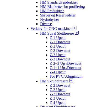
HM Standardvendeskjær
HM Blanketter for profilering
HM Profilskjær
Skruer og Reservedeler
Hydrohylser
Diverse
Verktøy for CNC-maskiner
HM Spiral Slettfresere
Z-1 Upcut
Z-1 Downcut
Z-2 Upcut
Z-2 Downcut
Z-3 Upcut
Z-3 Downcut
Z-2+2 Up-/Downcut
Z-1+1 Up-/Downcut
Z-4 Upcut
For PVC/ Aluminium
HM Skrubbfresere
Z-2 Downcut
Z-2 Upcut
Z-3 Downcut
Z-3 Upcut
Z-4 Upcut
Diamant Skrubbfresere