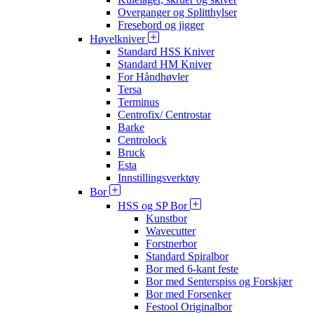
Overganger og Splitthylser
Fresebord og jigger
Høvelkniver
Standard HSS Kniver
Standard HM Kniver
For Håndhøvler
Tersa
Terminus
Centrofix/ Centrostar
Barke
Centrolock
Bruck
Esta
Innstillingsverktøy
Bor
HSS og SP Bor
Kunstbor
Wavecutter
Forstnerbor
Standard Spiralbor
Bor med 6-kant feste
Bor med Senterspiss og Forskjær
Bor med Forsenker
Festool Originalbor