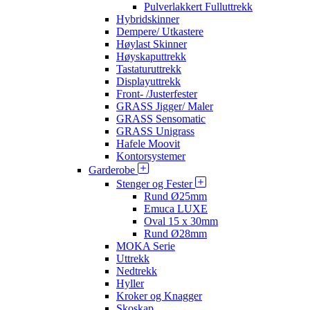
Pulverlakkert Fulluttrekk
Hybridskinner
Dempere/ Utkastere
Høylast Skinner
Høyskaputtrekk
Tastaturuttrekk
Displayuttrekk
Front- /Justerfester
GRASS Jigger/ Maler
GRASS Sensomatic
GRASS Unigrass
Hafele Moovit
Kontorsystemer
Garderobe
Stenger og Fester
Rund Ø25mm
Emuca LUXE
Oval 15 x 30mm
Rund Ø28mm
MOKA Serie
Uttrekk
Nedtrekk
Hyller
Kroker og Knagger
Skoskap