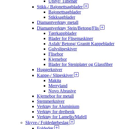
Utstyr/ Tilbehør
Stikk-/ Bajonettsagblader
Bajonettsagblader
Stikksagblader
Diamantverktøy metall
Diamantverktøy Stein/Betong/Flis
Tørrkappblader
Blader for Flisemaskiner
Asfalt/ Betong/ Granitt Kappeblader
Gulvslipeskiver
Flisebor
Kjernebor
Blader for Steniplater og Glassfiber
Huggerkniver
Kappe-/ Slipeskiver
Makita
Merryland
Novo Abrasive
Kjernebor for metall
Stemmerkniver
Verktøy for Aluminium
Verktøy for dreibenk
Verktøy for Lamello/Mafell
Skyve-/ Foldedørbeslag
Foldedør