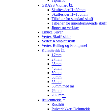
Tipmatic
GRASS Vionaro
Skuffesider H=89mm
Skuffesider H=185mm
Tilbehør for standard skuff
Tilbehør for innenforliggende skuff
Jigger og verktøy
Emuca Silver
Vertex Skuffesider
Vertex Komplettskuff
Vertex Reiling og Frontpanel
Kuleuttrekk
17mm
27mm
35mm
45mm
50mm
53mm
55mm
56mm med lås
76mm
70,8mm
Rulleuttrekk
Rustfritt
Pulverlakkert Deluttrekk