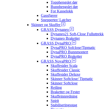
Topphengslet dør
Bunnhengslet dør
For Kasselokk
Gassfjærer
Snepperter/ Latcher
Skinner og Skuffer
GRASS Dynaneo
Dynaneo21 Soft-Close Fulluttrekk
Dynaneo Braketter
GRASS DynaPRO
DynaPRO Sofclose/Tipmatic
DynaPRO Bunnmontert
DynaPRO Braketter
GRASS NovaPRO
Skuffesider Scala
Skuffesider Classic
Skuffesider Deluxe
Skinner Softclose/ Tipmatic
Skinner Softclose
Reiling
Braketter og Fester
Skuffeinnredning
Spirit
Stabiliseringsstag