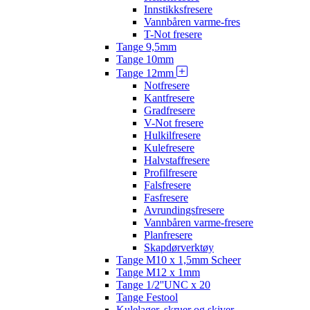
Innstikksfresere
Vannbåren varme-fres
T-Not fresere
Tange 9,5mm
Tange 10mm
Tange 12mm
Notfresere
Kantfresere
Gradfresere
V-Not fresere
Hulkilfresere
Kulefresere
Halvstaffresere
Profilfresere
Falsfresere
Fasfresere
Avrundingsfresere
Vannbåren varme-fresere
Planfresere
Skapdørverktøy
Tange M10 x 1,5mm Scheer
Tange M12 x 1mm
Tange 1/2''UNC x 20
Tange Festool
Kulelager, skruer og skiver