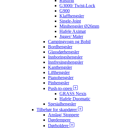
Rustfritt
G3000/ Twist-Lock
G900
Klaffhengsler
Single-Joint
Minihengsler Ø26mm
Hafele Aximat
Jigger/ Maler
Campingvogn og Bobil
Bordhengsler
Glassdørhengsler
Innboringshengsler
Innfresingshengsler
Kanthengsler
Lifthengsler
Pianohengsler
Pinhengsler
Push-to-open
GRASS Nexis
Hafele Duomatic
Spesialhengsler
Tilbehør for skapdører
Anslag/ Stoppere
Dørdempere
Dørholdere