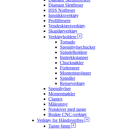
Diamant Slettfreser
HSS Notfreser
Innstikksverktøy
Profilfresere
Vendeskjærsverktøy
Skapdørverktøy
Verktøyholdere
Tornado
Spennhylsechucker
Spindelholdere
Inntrekkstapper
Chucknøkler
Forlengere
Monteringsjigger
Spindler
Renseverktøy
Spennhylser
Momentnøkler
Clamex
Måleutstyr
Notskiver med tange
Brukte CNC-verktøy
Verktøy for Håndoverfres
Tange 6mm