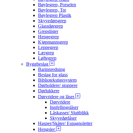
Bøylegrep, Porselen
Bøylegrep, Tre
Bøylegrep Plastik
Skyvedørsgrep
Glassdørgrep
Grepslister
Hengegrep
Kjøpmannsgrep
Leppegrep
Lærgrep
Løftegrep
Byggbeslag
Barinnredning
Beslag for glass
Bibliotekstigesystem
Dørholdere/ stoppere
Dørlukkere
Dørvridere og låser
Dørvridere
Innfellingslåser
Låskasser/ Sluttblikk
Skyvedørlåser
Hasper/Skåter/ Espagnoletter
Hengsler