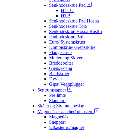
Senkhodeskrue Pzd
HI-LO
HTB
Senkhodeskrue Pzd Hospa
Senkhodeskrue Torx
Senkodeskrue Hospa Rustfri
Panhodeskrue Pzd
Euro/ Systemskruer
Kombiskrue/ Grepsskrue
Flangeskrue
Muttere og Skiver
Breddebolter
Gjengestang
Bladskruer
Dyvler
Gips/ Veggplugger
Sentrumstapper
Pre-limte
Standard
Skåter og Strammebeslag
Magnetlåser /latcher/ utkastere
Magnetlås
Sneppert
Utkaster m/magnet