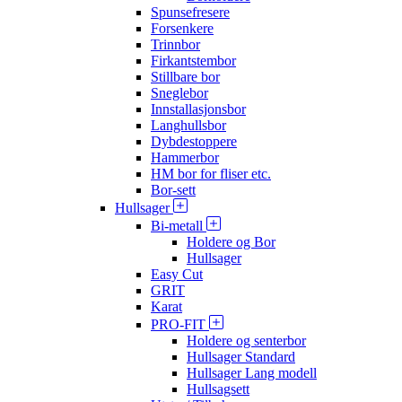
Spunsefresere
Forsenkere
Trinnbor
Firkantstembor
Stillbare bor
Sneglebor
Innstallasjonsbor
Langhullsbor
Dybdestoppere
Hammerbor
HM bor for fliser etc.
Bor-sett
Hullsager
Bi-metall
Holdere og Bor
Hullsager
Easy Cut
GRIT
Karat
PRO-FIT
Holdere og senterbor
Hullsager Standard
Hullsager Lang modell
Hullsagsett