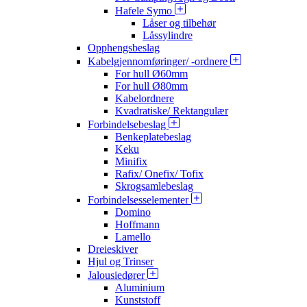
Hafele Symo
Låser og tilbehør
Låssylindre
Opphengsbeslag
Kabelgjennomføringer/ -ordnere
For hull Ø60mm
For hull Ø80mm
Kabelordnere
Kvadratiske/ Rektangulær
Forbindelsebeslag
Benkeplatebeslag
Keku
Minifix
Rafix/ Onefix/ Tofix
Skrogsamlebeslag
Forbindelsesselementer
Domino
Hoffmann
Lamello
Dreieskiver
Hjul og Trinser
Jalousiedører
Aluminium
Kunststoff