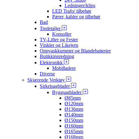
Ledninger/klips
LED Trafo/ tilbehør
Pærer, kabler og tilbehør
Bad
Tredetaljer
Konsoller
TV-Lifter og Fester
Vinkler og Likejern
Oppvaskkummer og Blandebatterier
Butikkinnredning
Elektronikk
Mobilladere
Diverse
Skjærende Verktøy
Sirkelsagblader
Byggsagblader
Ø85mm
Ø120mm
Ø136mm
Ø140mm
Ø150mm
Ø160mm
Ø165mm
Ø168mm