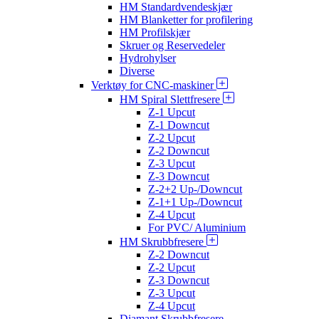
HM Standardvendeskjær
HM Blanketter for profilering
HM Profilskjær
Skruer og Reservedeler
Hydrohylser
Diverse
Verktøy for CNC-maskiner
HM Spiral Slettfresere
Z-1 Upcut
Z-1 Downcut
Z-2 Upcut
Z-2 Downcut
Z-3 Upcut
Z-3 Downcut
Z-2+2 Up-/Downcut
Z-1+1 Up-/Downcut
Z-4 Upcut
For PVC/ Aluminium
HM Skrubbfresere
Z-2 Downcut
Z-2 Upcut
Z-3 Downcut
Z-3 Upcut
Z-4 Upcut
Diamant Skrubbfresere