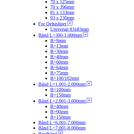
70 x 125mm
70 x 396mm
81 x 133mm
93 x 230mm
For Deltasliper
Universal 83x83mm
Bånd L=300-1.000mm
B=9mm
B=13mm
B=30mm
B=40mm
B=60mm
B=64mm
B=75mm
B=100/102mm
Bånd L=1.001-2.000mm
B=100mm
B=150mm
Bånd L=2.001-3.000mm
B=40mm
B=90mm
B=150mm
Bånd L=6.001-7.000mm
Bånd L=7.001-8.000mm
Bredbånd