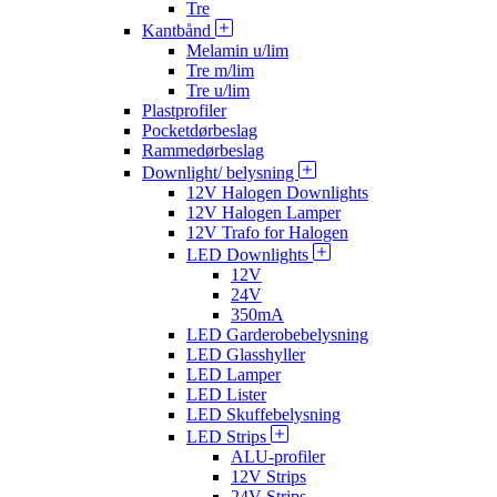
Tre
Kantbånd
Melamin u/lim
Tre m/lim
Tre u/lim
Plastprofiler
Pocketdørbeslag
Rammedørbeslag
Downlight/ belysning
12V Halogen Downlights
12V Halogen Lamper
12V Trafo for Halogen
LED Downlights
12V
24V
350mA
LED Garderobebelysning
LED Glasshyller
LED Lamper
LED Lister
LED Skuffebelysning
LED Strips
ALU-profiler
12V Strips
24V Strips