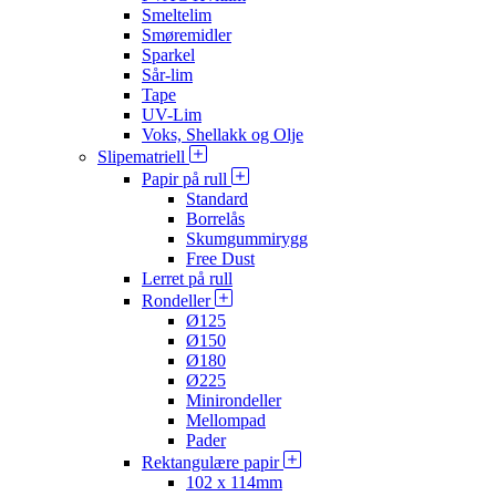
Smeltelim
Smøremidler
Sparkel
Sår-lim
Tape
UV-Lim
Voks, Shellakk og Olje
Slipematriell
Papir på rull
Standard
Borrelås
Skumgummirygg
Free Dust
Lerret på rull
Rondeller
Ø125
Ø150
Ø180
Ø225
Minirondeller
Mellompad
Pader
Rektangulære papir
102 x 114mm