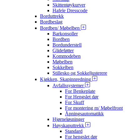
Skittentøykurver
Hafele Dresscode
Borduttrekk
Bordbeslag
Bordben/ Møbelben
Barkonsoller
Bordben
Bordunderstell
Glideføtter
Kommodeben
Møbelben
Sokkelben
Stillesko og Sokkeljusterere
Kjøkken, Skapinnredning
Avfallssystemer
For Benkeplate
For Hengslet dør
For Skuff
For montering m/ Møbelfront
Åpningsautomatikk
Hjørneløsninger
Høyskaputtrekk
Standard
For hengslet dør