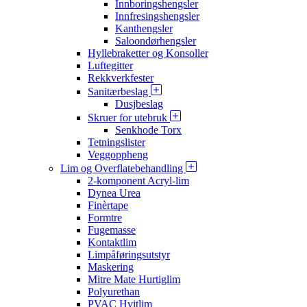
Innboringshengsler
Innfresingshengsler
Kanthengsler
Saloondørhengsler
Hyllebraketter og Konsoller
Luftegitter
Rekkverkfester
Sanitærbeslag
Dusjbeslag
Skruer for utebruk
Senkhode Torx
Tetningslister
Veggoppheng
Lim og Overflatebehandling
2-komponent Acryl-lim
Dynea Urea
Finèrtape
Formtre
Fugemasse
Kontaktlim
Limpåføringsutstyr
Maskering
Mitre Mate Hurtiglim
Polyurethan
PVAC Hvitlim