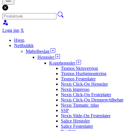
Logg inn
X
Hjem
Nettbutikk
Møbelbeslag
Hengsler
Kopphengsler
Tiomos Skruversjon
Tiomos Hurtigmontering
Tiomos Festeplater
Nexis Click-On Hengsler
Nexis Impresso
Nexis Click-On Festeplater
Nexis Click-On Dempere/tilbehør
Nexis Tipmatic /plus
SSP
Nexis Slide-On Festeplater
Salice Hengsler
Salice Festeplater