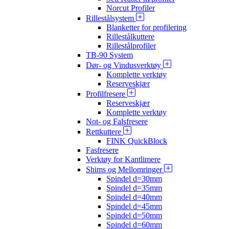
Norcut Profiler
Rillestålsystem
Blanketter for profilering
Rillestålkuttere
Rillestålprofiler
TB-90 System
Dør- og Vindusverktøy
Komplette verktøy
Reserveskjær
Profilfresere
Reserveskjær
Komplette verktøy
Not- og Falsfresere
Rettkuttere
FINK QuickBlock
Fasfresere
Verktøy for Kantlimere
Shims og Mellomringer
Spindel d=30mm
Spindel d=35mm
Spindel d=40mm
Spindel d=45mm
Spindel d=50mm
Spindel d=60mm