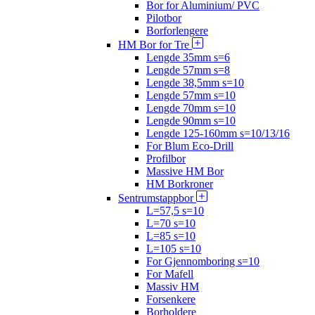
Bor for Aluminium/ PVC
Pilotbor
Borforlengere
HM Bor for Tre
Lengde 35mm s=6
Lengde 57mm s=8
Lengde 38,5mm s=10
Lengde 57mm s=10
Lengde 70mm s=10
Lengde 90mm s=10
Lengde 125-160mm s=10/13/16
For Blum Eco-Drill
Profilbor
Massive HM Bor
HM Borkroner
Sentrumstappbor
L=57,5 s=10
L=70 s=10
L=85 s=10
L=105 s=10
For Gjennomboring s=10
For Mafell
Massiv HM
Forsenkere
Borholdere