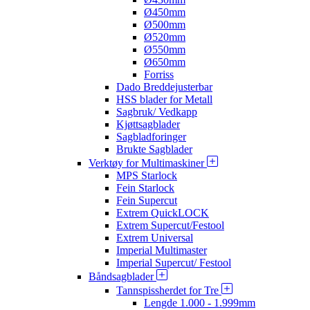
Ø450mm
Ø500mm
Ø520mm
Ø550mm
Ø650mm
Forriss
Dado Breddejusterbar
HSS blader for Metall
Sagbruk/ Vedkapp
Kjøttsagblader
Sagbladforinger
Brukte Sagblader
Verktøy for Multimaskiner
MPS Starlock
Fein Starlock
Fein Supercut
Extrem QuickLOCK
Extrem Supercut/Festool
Extrem Universal
Imperial Multimaster
Imperial Supercut/ Festool
Båndsagblader
Tannspissherdet for Tre
Lengde 1.000 - 1.999mm