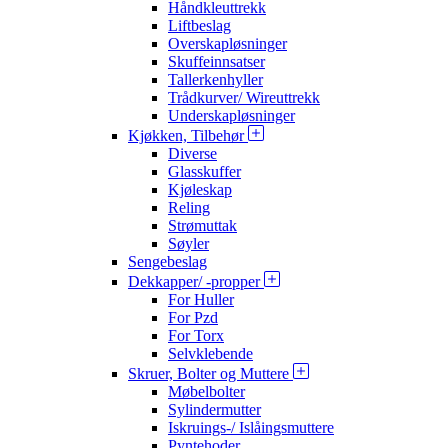
Håndkleuttrekk
Liftbeslag
Overskapløsninger
Skuffeinnsatser
Tallerkenhyller
Trådkurver/ Wireuttrekk
Underskapløsninger
Kjøkken, Tilbehør
Diverse
Glasskuffer
Kjøleskap
Reling
Strømuttak
Søyler
Sengebeslag
Dekkapper/ -propper
For Huller
For Pzd
For Torx
Selvklebende
Skruer, Bolter og Muttere
Møbelbolter
Sylindermutter
Iskruings-/ Islåingsmuttere
Pyntehoder