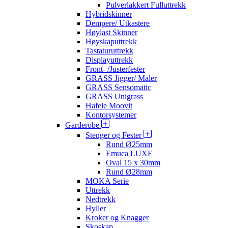
Pulverlakkert Fulluttrekk
Hybridskinner
Dempere/ Utkastere
Høylast Skinner
Høyskaputtrekk
Tastaturuttrekk
Displayuttrekk
Front- /Justerfester
GRASS Jigger/ Maler
GRASS Sensomatic
GRASS Unigrass
Hafele Moovit
Kontorsystemer
Garderobe
Stenger og Fester
Rund Ø25mm
Emuca LUXE
Oval 15 x 30mm
Rund Ø28mm
MOKA Serie
Uttrekk
Nedtrekk
Hyller
Kroker og Knagger
Skoskap