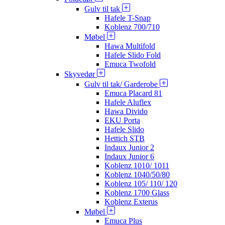
Gulv til tak
Hafele T-Snap
Koblenz 700/710
Møbel
Hawa Multifold
Hafele Slido Fold
Emuca Twofold
Skyvedør
Gulv til tak/ Garderobe
Emuca Placard 81
Hafele Aluflex
Hawa Divido
EKU Porta
Hafele Slido
Hettich STB
Indaux Junior 2
Indaux Junior 6
Koblenz 1010/ 1011
Koblenz 1040/50/80
Koblenz 105/ 110/ 120
Koblenz 1700 Glass
Koblenz Exterus
Møbel
Emuca Plus