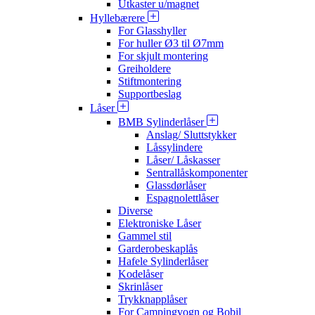
Utkaster u/magnet
Hyllebærere
For Glasshyller
For huller Ø3 til Ø7mm
For skjult montering
Greiholdere
Stiftmontering
Supportbeslag
Låser
BMB Sylinderlåser
Anslag/ Sluttstykker
Låssylindere
Låser/ Låskasser
Sentrallåskomponenter
Glassdørlåser
Espagnolettlåser
Diverse
Elektroniske Låser
Gammel stil
Garderobeskaplås
Hafele Sylinderlåser
Kodelåser
Skrinlåser
Trykknapplåser
For Campingvogn og Bobil