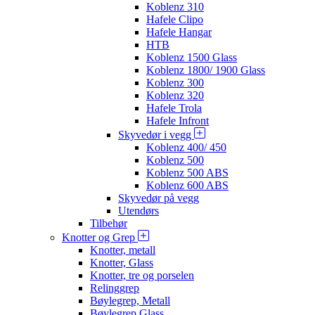
Koblenz 310
Hafele Clipo
Hafele Hangar
HTB
Koblenz 1500 Glass
Koblenz 1800/ 1900 Glass
Koblenz 300
Koblenz 320
Hafele Trola
Hafele Infront
Skyvedør i vegg
Koblenz 400/ 450
Koblenz 500
Koblenz 500 ABS
Koblenz 600 ABS
Skyvedør på vegg
Utendørs
Tilbehør
Knotter og Grep
Knotter, metall
Knotter, Glass
Knotter, tre og porselen
Relinggrep
Bøylegrep, Metall
Bøylegrep Glass