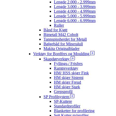
Lengde 2.000 - 2.999mm
Lengde 3.000 - 3.999mm
Lengde 4.000 - 4.999mm
Lengde 5.000 - 5.999mm
Lengde 6.000 - 6.999mm
Ruller
Bånd for Kjøtt
Bimetall M42 Cobolt
Tannspissherdet for Metall
Bølgebåd for Mineralull
Makita Originalblader
Verktøy for Bordfres og Moulding
Skapdørverktøy
Fyllings-/ Frisfres
Ramtreverktøy
HM/ HSS skjær Fink
HM skjær Sistemi
HM skjær Freud
HM skjær Stark
Grepsprofil
SP Profilsystem
SP-Kuttere
Standardprofiler
Blanketter for profilering
Sett Kutter m/profiler