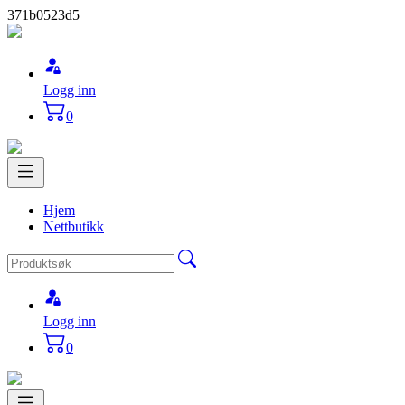
371b0523d5
Logg inn
0
Hjem
Nettbutikk
Logg inn
0