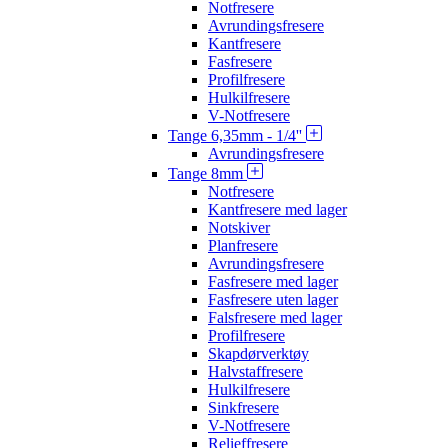
Notfresere
Avrundingsfresere
Kantfresere
Fasfresere
Profilfresere
Hulkilfresere
V-Notfresere
Tange 6,35mm - 1/4''
Avrundingsfresere
Tange 8mm
Notfresere
Kantfresere med lager
Notskiver
Planfresere
Avrundingsfresere
Fasfresere med lager
Fasfresere uten lager
Falsfresere med lager
Profilfresere
Skapdørverktøy
Halvstaffresere
Hulkilfresere
Sinkfresere
V-Notfresere
Relieffresere