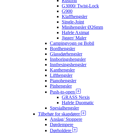
Rustfritt
G3000/ Twist-Lock
G900
Klaffhengsler
Single-Joint
Minihengsler Ø26mm
Hafele Aximat
Jigger/ Maler
Campingvogn og Bobil
Bordhengsler
Glassdørhengsler
Innboringshengsler
Innfresingshengsler
Kanthengsler
Lifthengsler
Pianohengsler
Pinhengsler
Push-to-open
GRASS Nexis
Hafele Duomatic
Spesialhengsler
Tilbehør for skapdører
Anslag/ Stoppere
Dørdempere
Dørholdere