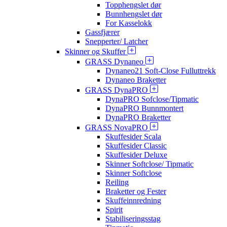
Topphengslet dør
Bunnhengslet dør
For Kasselokk
Gassfjærer
Snepperter/ Latcher
Skinner og Skuffer
GRASS Dynaneo
Dynaneo21 Soft-Close Fulluttrekk
Dynaneo Braketter
GRASS DynaPRO
DynaPRO Sofclose/Tipmatic
DynaPRO Bunnmontert
DynaPRO Braketter
GRASS NovaPRO
Skuffesider Scala
Skuffesider Classic
Skuffesider Deluxe
Skinner Softclose/ Tipmatic
Skinner Softclose
Reiling
Braketter og Fester
Skuffeinnredning
Spirit
Stabiliseringsstag