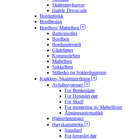
Skittentøykurver
Hafele Dresscode
Borduttrekk
Bordbeslag
Bordben/ Møbelben
Barkonsoller
Bordben
Bordunderstell
Glideføtter
Kommodeben
Møbelben
Sokkelben
Stillesko og Sokkeljusterere
Kjøkken, Skapinnredning
Avfallssystemer
For Benkeplate
For Hengslet dør
For Skuff
For montering m/ Møbelfront
Åpningsautomatikk
Hjørneløsninger
Høyskaputtrekk
Standard
For hengslet dør