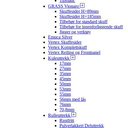
Tipmatic
GRASS Vionaro
Skuffesider H=89mm
Skuffesider H=185mm
Tilbehør for standard skuff
Tilbehør for innenforliggende skuff
Jigger og verktøy
Emuca Silver
Vertex Skuffesider
Vertex Komplettskuff
Vertex Reiling og Frontpanel
Kuleuttrekk
17mm
27mm
35mm
45mm
50mm
53mm
55mm
56mm med lås
76mm
70,8mm
Rulleuttrekk
Rustfritt
Pulverlakkert Deluttrekk