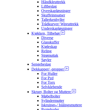
Håndkleuttrekk
Liftbeslag
Overskapløsninger
Skuffeinnsatser
Tallerkenhyller
Trådkurver/ Wireuttrekk
Underskapløsninger
Kjøkken, Tilbehør
Diverse
Glasskuffer
Kjøleskap
Reling
Strømuttak
Søyler
Sengebeslag
Dekkapper/ -propper
For Huller
For Pzd
For Torx
Selvklebende
Skruer, Bolter og Muttere
Møbelbolter
Sylindermutter
Iskruings-/ Islåingsmuttere
Pyntehoder