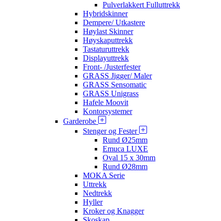
Pulverlakkert Fulluttrekk
Hybridskinner
Dempere/ Utkastere
Høylast Skinner
Høyskaputtrekk
Tastaturuttrekk
Displayuttrekk
Front- /Justerfester
GRASS Jigger/ Maler
GRASS Sensomatic
GRASS Unigrass
Hafele Moovit
Kontorsystemer
Garderobe
Stenger og Fester
Rund Ø25mm
Emuca LUXE
Oval 15 x 30mm
Rund Ø28mm
MOKA Serie
Uttrekk
Nedtrekk
Hyller
Kroker og Knagger
Skoskap