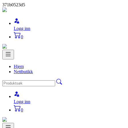
371b0523d5
Logg inn
0
Hjem
Nettbutikk
Logg inn
0