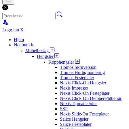
Logg inn
X
Hjem
Nettbutikk
Møbelbeslag
Hengsler
Kopphengsler
Tiomos Skruversjon
Tiomos Hurtigmontering
Tiomos Festeplater
Nexis Click-On Hengsler
Nexis Impresso
Nexis Click-On Festeplater
Nexis Click-On Dempere/tilbehør
Nexis Tipmatic /plus
SSP
Nexis Slide-On Festeplater
Salice Hengsler
Salice Festeplater