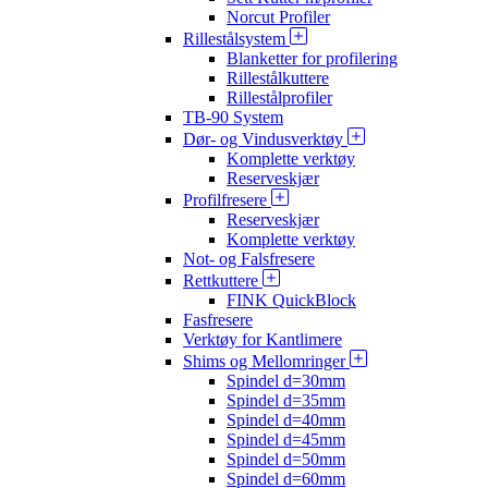
Norcut Profiler
Rillestålsystem
Blanketter for profilering
Rillestålkuttere
Rillestålprofiler
TB-90 System
Dør- og Vindusverktøy
Komplette verktøy
Reserveskjær
Profilfresere
Reserveskjær
Komplette verktøy
Not- og Falsfresere
Rettkuttere
FINK QuickBlock
Fasfresere
Verktøy for Kantlimere
Shims og Mellomringer
Spindel d=30mm
Spindel d=35mm
Spindel d=40mm
Spindel d=45mm
Spindel d=50mm
Spindel d=60mm