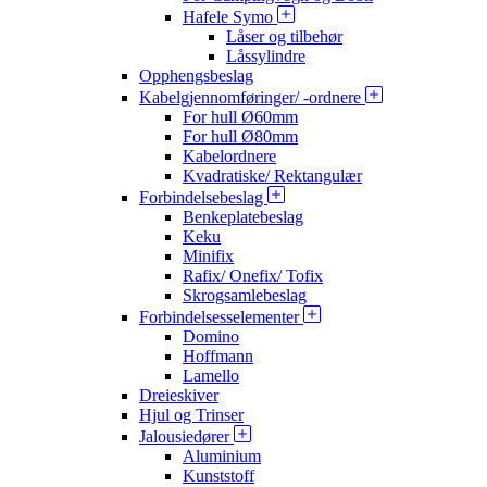
Hafele Symo
Låser og tilbehør
Låssylindre
Opphengsbeslag
Kabelgjennomføringer/ -ordnere
For hull Ø60mm
For hull Ø80mm
Kabelordnere
Kvadratiske/ Rektangulær
Forbindelsebeslag
Benkeplatebeslag
Keku
Minifix
Rafix/ Onefix/ Tofix
Skrogsamlebeslag
Forbindelsesselementer
Domino
Hoffmann
Lamello
Dreieskiver
Hjul og Trinser
Jalousiedører
Aluminium
Kunststoff