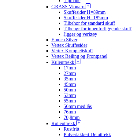
Tipmatic
GRASS Vionaro
Skuffesider H=89mm
Skuffesider H=185mm
Tilbehør for standard skuff
Tilbehør for innenforliggende skuff
Jigger og verktøy
Emuca Silver
Vertex Skuffesider
Vertex Komplettskuff
Vertex Reiling og Frontpanel
Kuleuttrekk
17mm
27mm
35mm
45mm
50mm
53mm
55mm
56mm med lås
76mm
70,8mm
Rulleuttrekk
Rustfritt
Pulverlakkert Deluttrekk