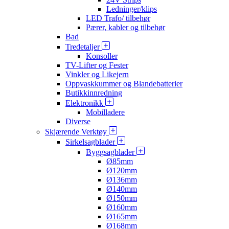
Ledninger/klips
LED Trafo/ tilbehør
Pærer, kabler og tilbehør
Bad
Tredetaljer
Konsoller
TV-Lifter og Fester
Vinkler og Likejern
Oppvaskkummer og Blandebatterier
Butikkinnredning
Elektronikk
Mobilladere
Diverse
Skjærende Verktøy
Sirkelsagblader
Byggsagblader
Ø85mm
Ø120mm
Ø136mm
Ø140mm
Ø150mm
Ø160mm
Ø165mm
Ø168mm