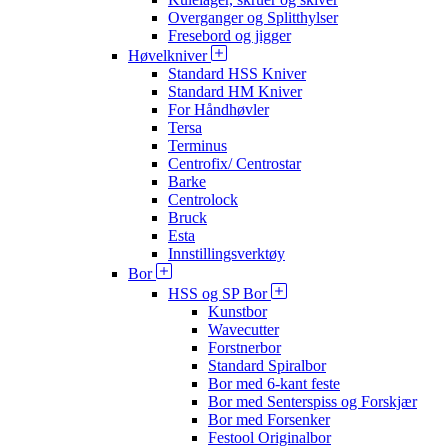
Overganger og Splitthylser
Fresebord og jigger
Høvelkniver
Standard HSS Kniver
Standard HM Kniver
For Håndhøvler
Tersa
Terminus
Centrofix/ Centrostar
Barke
Centrolock
Bruck
Esta
Innstillingsverktøy
Bor
HSS og SP Bor
Kunstbor
Wavecutter
Forstnerbor
Standard Spiralbor
Bor med 6-kant feste
Bor med Senterspiss og Forskjær
Bor med Forsenker
Festool Originalbor