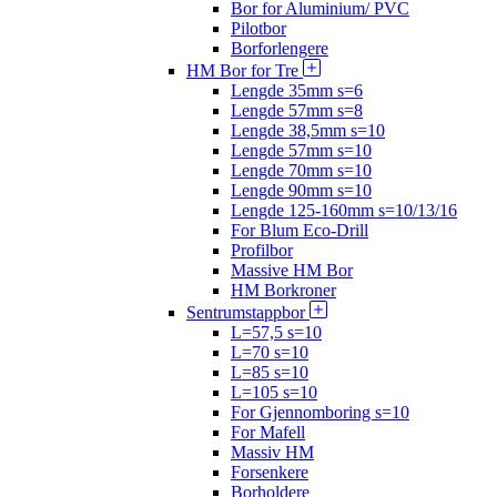
Bor for Aluminium/ PVC
Pilotbor
Borforlengere
HM Bor for Tre
Lengde 35mm s=6
Lengde 57mm s=8
Lengde 38,5mm s=10
Lengde 57mm s=10
Lengde 70mm s=10
Lengde 90mm s=10
Lengde 125-160mm s=10/13/16
For Blum Eco-Drill
Profilbor
Massive HM Bor
HM Borkroner
Sentrumstappbor
L=57,5 s=10
L=70 s=10
L=85 s=10
L=105 s=10
For Gjennomboring s=10
For Mafell
Massiv HM
Forsenkere
Borholdere