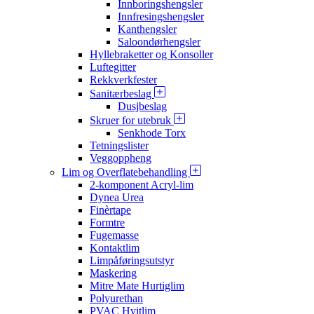
Innboringshengsler
Innfresingshengsler
Kanthengsler
Saloondørhengsler
Hyllebraketter og Konsoller
Luftegitter
Rekkverkfester
Sanitærbeslag
Dusjbeslag
Skruer for utebruk
Senkhode Torx
Tetningslister
Veggoppheng
Lim og Overflatebehandling
2-komponent Acryl-lim
Dynea Urea
Finèrtape
Formtre
Fugemasse
Kontaktlim
Limpåføringsutstyr
Maskering
Mitre Mate Hurtiglim
Polyurethan
PVAC Hvitlim