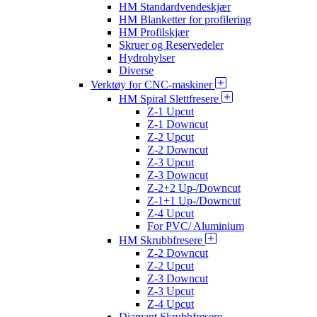
HM Standardvendeskjær
HM Blanketter for profilering
HM Profilskjær
Skruer og Reservedeler
Hydrohylser
Diverse
Verktøy for CNC-maskiner
HM Spiral Slettfresere
Z-1 Upcut
Z-1 Downcut
Z-2 Upcut
Z-2 Downcut
Z-3 Upcut
Z-3 Downcut
Z-2+2 Up-/Downcut
Z-1+1 Up-/Downcut
Z-4 Upcut
For PVC/ Aluminium
HM Skrubbfresere
Z-2 Downcut
Z-2 Upcut
Z-3 Downcut
Z-3 Upcut
Z-4 Upcut
Diamant Skrubbfresere