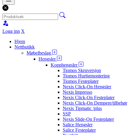
Logg inn
X
Hjem
Nettbutikk
Møbelbeslag
Hengsler
Kopphengsler
Tiomos Skruversjon
Tiomos Hurtigmontering
Tiomos Festeplater
Nexis Click-On Hengsler
Nexis Impresso
Nexis Click-On Festeplater
Nexis Click-On Dempere/tilbehør
Nexis Tipmatic /plus
SSP
Nexis Slide-On Festeplater
Salice Hengsler
Salice Festeplater