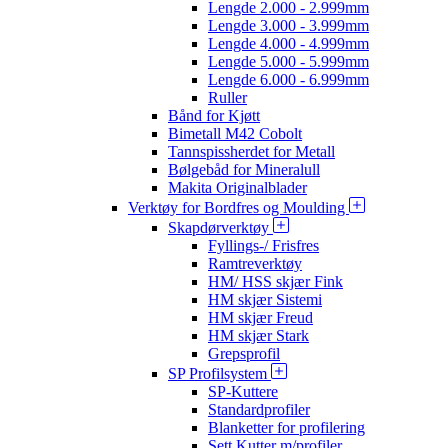
Lengde 2.000 - 2.999mm
Lengde 3.000 - 3.999mm
Lengde 4.000 - 4.999mm
Lengde 5.000 - 5.999mm
Lengde 6.000 - 6.999mm
Ruller
Bånd for Kjøtt
Bimetall M42 Cobolt
Tannspissherdet for Metall
Bølgebåd for Mineralull
Makita Originalblader
Verktøy for Bordfres og Moulding
Skapdørverktøy
Fyllings-/ Frisfres
Ramtreverktøy
HM/ HSS skjær Fink
HM skjær Sistemi
HM skjær Freud
HM skjær Stark
Grepsprofil
SP Profilsystem
SP-Kuttere
Standardprofiler
Blanketter for profilering
Sett Kutter m/profiler