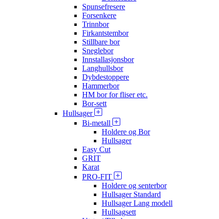
Spunsefresere
Forsenkere
Trinnbor
Firkantstembor
Stillbare bor
Sneglebor
Innstallasjonsbor
Langhullsbor
Dybdestoppere
Hammerbor
HM bor for fliser etc.
Bor-sett
Hullsager
Bi-metall
Holdere og Bor
Hullsager
Easy Cut
GRIT
Karat
PRO-FIT
Holdere og senterbor
Hullsager Standard
Hullsager Lang modell
Hullsagsett