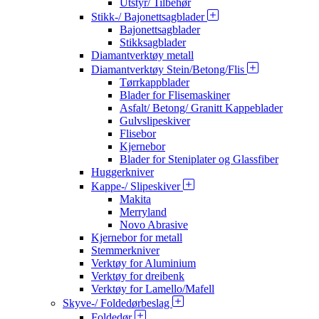
Utstyr/ Tilbehør
Stikk-/ Bajonettsagblader
Bajonettsagblader
Stikksagblader
Diamantverktøy metall
Diamantverktøy Stein/Betong/Flis
Tørrkappblader
Blader for Flisemaskiner
Asfalt/ Betong/ Granitt Kappeblader
Gulvslipeskiver
Flisebor
Kjernebor
Blader for Steniplater og Glassfiber
Huggerkniver
Kappe-/ Slipeskiver
Makita
Merryland
Novo Abrasive
Kjernebor for metall
Stemmerkniver
Verktøy for Aluminium
Verktøy for dreibenk
Verktøy for Lamello/Mafell
Skyve-/ Foldedørbeslag
Foldedør