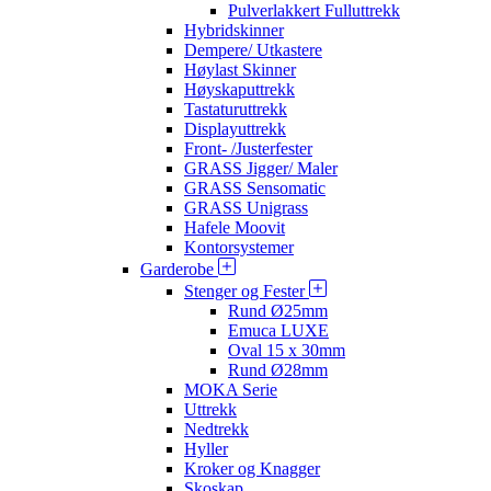
Pulverlakkert Fulluttrekk
Hybridskinner
Dempere/ Utkastere
Høylast Skinner
Høyskaputtrekk
Tastaturuttrekk
Displayuttrekk
Front- /Justerfester
GRASS Jigger/ Maler
GRASS Sensomatic
GRASS Unigrass
Hafele Moovit
Kontorsystemer
Garderobe
Stenger og Fester
Rund Ø25mm
Emuca LUXE
Oval 15 x 30mm
Rund Ø28mm
MOKA Serie
Uttrekk
Nedtrekk
Hyller
Kroker og Knagger
Skoskap