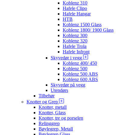
Koblenz 310
Hafele Clipo
Hafele Hangar
HTB
Koblenz 1500 Glass
Koblenz 1800/ 1900 Glass
Koblenz 300
Koblenz 320
Hafele Trola
Hafele Infront
Skyvedør i vegg
Koblenz 400/ 450
Koblenz 500
Koblenz 500 ABS
Koblenz 600 ABS
Skyvedør på vegg
Utendørs
Tilbehør
Knotter og Grep
Knotter, metall
Knotter, Glass
Knotter, tre og porselen
Relinggrep
Bøylegrep, Metall
Bøylegrep Glass