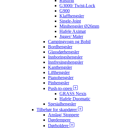
Rustfritt
G3000/ Twist-Lock
G900
Klaffhengsler
Single-Joint
Minihengsler Ø26mm
Hafele Aximat
Jigger/ Maler
Campingvogn og Bobil
Bordhengsler
Glassdørhengsler
Innboringshengsler
Innfresingshengsler
Kanthengsler
Lifthengsler
Pianohengsler
Pinhengsler
Push-to-open
GRASS Nexis
Hafele Duomatic
Spesialhengsler
Tilbehør for skapdører
Anslag/ Stoppere
Dørdempere
Dørholdere