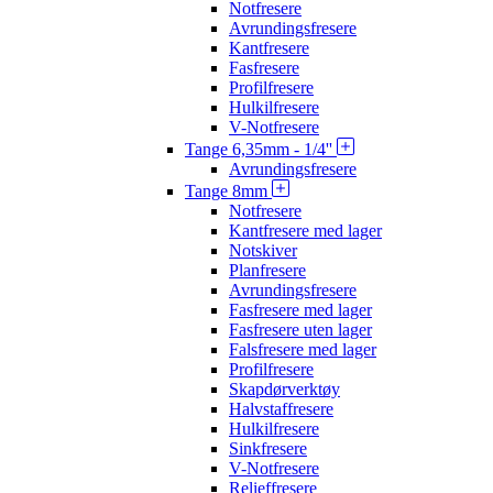
Notfresere
Avrundingsfresere
Kantfresere
Fasfresere
Profilfresere
Hulkilfresere
V-Notfresere
Tange 6,35mm - 1/4''
Avrundingsfresere
Tange 8mm
Notfresere
Kantfresere med lager
Notskiver
Planfresere
Avrundingsfresere
Fasfresere med lager
Fasfresere uten lager
Falsfresere med lager
Profilfresere
Skapdørverktøy
Halvstaffresere
Hulkilfresere
Sinkfresere
V-Notfresere
Relieffresere