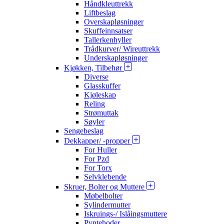
Håndkleuttrekk
Liftbeslag
Overskapløsninger
Skuffeinnsatser
Tallerkenhyller
Trådkurver/ Wireuttrekk
Underskapløsninger
Kjøkken, Tilbehør
Diverse
Glasskuffer
Kjøleskap
Reling
Strømuttak
Søyler
Sengebeslag
Dekkapper/ -propper
For Huller
For Pzd
For Torx
Selvklebende
Skruer, Bolter og Muttere
Møbelbolter
Sylindermutter
Iskruings-/ Islåingsmuttere
Pyntehoder