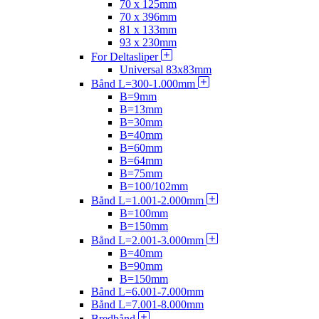
70 x 125mm
70 x 396mm
81 x 133mm
93 x 230mm
For Deltasliper
Universal 83x83mm
Bånd L=300-1.000mm
B=9mm
B=13mm
B=30mm
B=40mm
B=60mm
B=64mm
B=75mm
B=100/102mm
Bånd L=1.001-2.000mm
B=100mm
B=150mm
Bånd L=2.001-3.000mm
B=40mm
B=90mm
B=150mm
Bånd L=6.001-7.000mm
Bånd L=7.001-8.000mm
Bredbånd