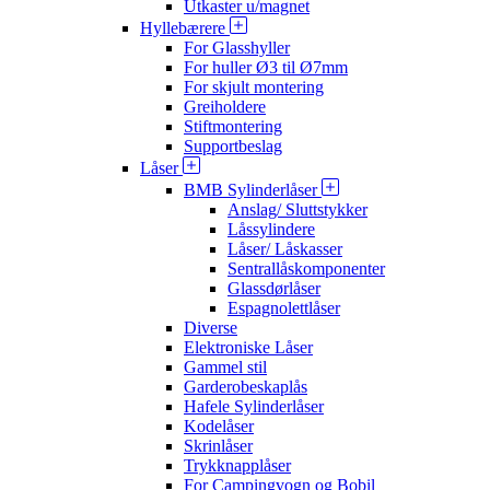
Utkaster u/magnet
Hyllebærere
For Glasshyller
For huller Ø3 til Ø7mm
For skjult montering
Greiholdere
Stiftmontering
Supportbeslag
Låser
BMB Sylinderlåser
Anslag/ Sluttstykker
Låssylindere
Låser/ Låskasser
Sentrallåskomponenter
Glassdørlåser
Espagnolettlåser
Diverse
Elektroniske Låser
Gammel stil
Garderobeskaplås
Hafele Sylinderlåser
Kodelåser
Skrinlåser
Trykknapplåser
For Campingvogn og Bobil