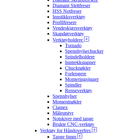
Diamant Slettfreser
HSS Notfreser
Innstikksverktøy
Profilfresere
Vendeskjærsverktøy
Skapdørverktøy
Verktøyholdere
Tornado
Spennhylsechucker
Spindelholdere
Inntrekkstapper
Chucknøkler
Forlengere
Monteringsjigger
Spindler
Renseverktøy
Spennhylser
Momentnøkler
Clamex
Måleutstyr
Notskiver med tange
Brukte CNC-verktøy
Verktøy for Håndoverfres
Tange 6mm