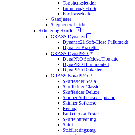
Topphengslet dør
Bunnhengslet dør
For Kasselokk
Gassfjærer
Snepperter/ Latcher
Skinner og Skuffer
GRASS Dynaneo
Dynaneo21 Soft-Close Fulluttrekk
Dynaneo Braketter
GRASS DynaPRO
DynaPRO Sofclose/Tipmatic
DynaPRO Bunnmontert
DynaPRO Braketter
GRASS NovaPRO
Skuffesider Scala
Skuffesider Classic
Skuffesider Deluxe
Skinner Softclose/ Tipmatic
Skinner Softclose
Reiling
Braketter og Fester
Skuffeinnredning
Spirit
Stabiliseringsstag