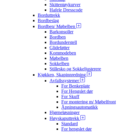
Skittentøykurver
Hafele Dresscode
Borduttrekk
Bordbeslag
Bordben/ Møbelben
Barkonsoller
Bordben
Bordunderstell
Glideføtter
Kommodeben
Møbelben
Sokkelben
Stillesko og Sokkeljusterere
Kjøkken, Skapinnredning
Avfallssystemer
For Benkeplate
For Hengslet dør
For Skuff
For montering m/ Møbelfront
Åpningsautomatikk
Hjørneløsninger
Høyskaputtrekk
Standard
For hengslet dør