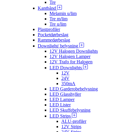
Tre
Kantbånd
Melamin u/lim
Tre m/lim
Tre u/lim
Plastprofiler
Pocketdørbeslag
Rammedørbeslag
Downlight/ belysning
12V Halogen Downlights
12V Halogen Lamper
12V Trafo for Halogen
LED Downlights
12V
24V
350mA
LED Garderobebelysning
LED Glasshyller
LED Lamper
LED Lister
LED Skuffebelysning
LED Strips
ALU-profiler
12V Strips
24V Strips