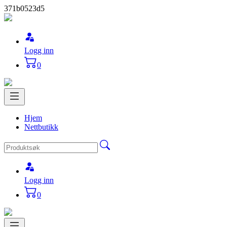
371b0523d5
Logg inn
0
Hjem
Nettbutikk
Logg inn
0