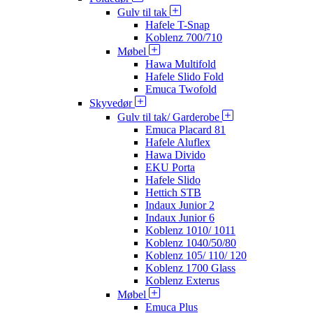
Gulv til tak
Hafele T-Snap
Koblenz 700/710
Møbel
Hawa Multifold
Hafele Slido Fold
Emuca Twofold
Skyvedør
Gulv til tak/ Garderobe
Emuca Placard 81
Hafele Aluflex
Hawa Divido
EKU Porta
Hafele Slido
Hettich STB
Indaux Junior 2
Indaux Junior 6
Koblenz 1010/ 1011
Koblenz 1040/50/80
Koblenz 105/ 110/ 120
Koblenz 1700 Glass
Koblenz Exterus
Møbel
Emuca Plus