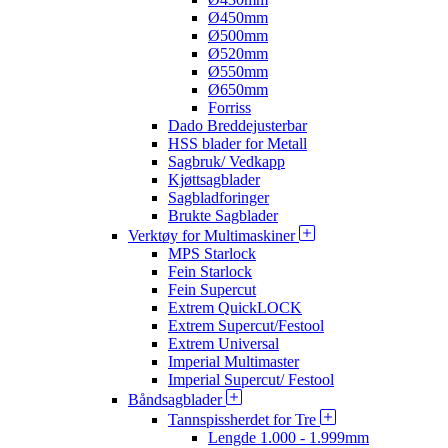
Ø450mm
Ø500mm
Ø520mm
Ø550mm
Ø650mm
Forriss
Dado Breddejusterbar
HSS blader for Metall
Sagbruk/ Vedkapp
Kjøttsagblader
Sagbladforinger
Brukte Sagblader
Verktøy for Multimaskiner
MPS Starlock
Fein Starlock
Fein Supercut
Extrem QuickLOCK
Extrem Supercut/Festool
Extrem Universal
Imperial Multimaster
Imperial Supercut/ Festool
Båndsagblader
Tannspissherdet for Tre
Lengde 1.000 - 1.999mm