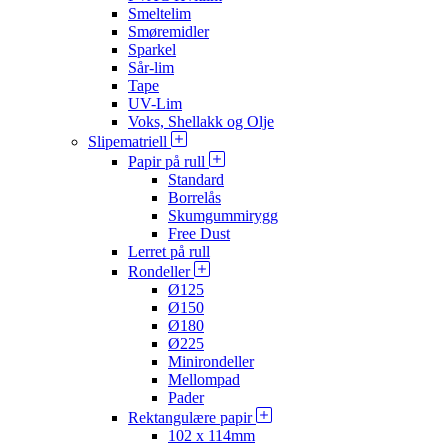
Smeltelim
Smøremidler
Sparkel
Sår-lim
Tape
UV-Lim
Voks, Shellakk og Olje
Slipematriell
Papir på rull
Standard
Borrelås
Skumgummirygg
Free Dust
Lerret på rull
Rondeller
Ø125
Ø150
Ø180
Ø225
Minirondeller
Mellompad
Pader
Rektangulære papir
102 x 114mm