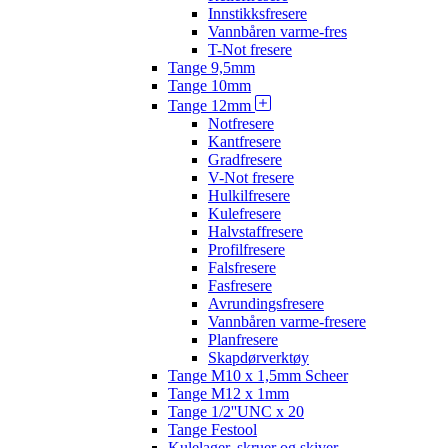
Innstikksfresere
Vannbåren varme-fres
T-Not fresere
Tange 9,5mm
Tange 10mm
Tange 12mm
Notfresere
Kantfresere
Gradfresere
V-Not fresere
Hulkilfresere
Kulefresere
Halvstaffresere
Profilfresere
Falsfresere
Fasfresere
Avrundingsfresere
Vannbåren varme-fresere
Planfresere
Skapdørverktøy
Tange M10 x 1,5mm Scheer
Tange M12 x 1mm
Tange 1/2''UNC x 20
Tange Festool
Kulelager, skruer og skiver