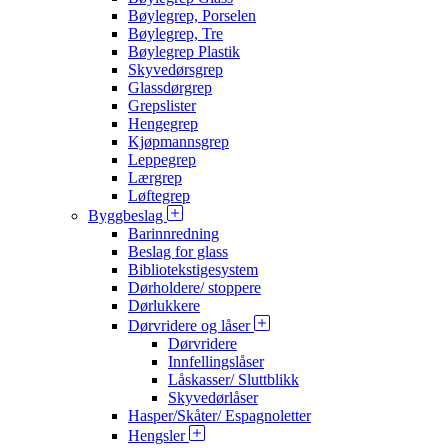
Bøylegrep, Porselen
Bøylegrep, Tre
Bøylegrep Plastik
Skyvedørsgrep
Glassdørgrep
Grepslister
Hengegrep
Kjøpmannsgrep
Leppegrep
Lærgrep
Løftegrep
Byggbeslag
Barinnredning
Beslag for glass
Bibliotekstigesystem
Dørholdere/ stoppere
Dørlukkere
Dørvridere og låser
Dørvridere
Innfellingslåser
Låskasser/ Sluttblikk
Skyvedørlåser
Hasper/Skåter/ Espagnoletter
Hengsler